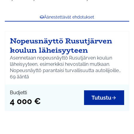
Äänestettävät ehdotukset
Nopeusnäyttö Rusutjärven
koulun läheisyyteen
Asennetaan nopeusnäyttö Rusutjärven koulun
läheisyyteen, esimerkiksi hevostallin mutkaan.
Nopeusnäyttö parantaisi turvallisuutta autoilijoille
sekä jalankulkijoille.
69
ääntä
Budjetti
Tutustu
4 000 €