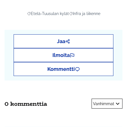
Etelä-Tuusulan kylät
Infra ja liikenne
Rajaa tulokset aihepiirin mukaan: Etelä-Tuusulan kylät
Rajaa tulokset teeman mukaan: I
Jaa
Ilmoita
Kommentti
0 kommenttia
Vanhimmat