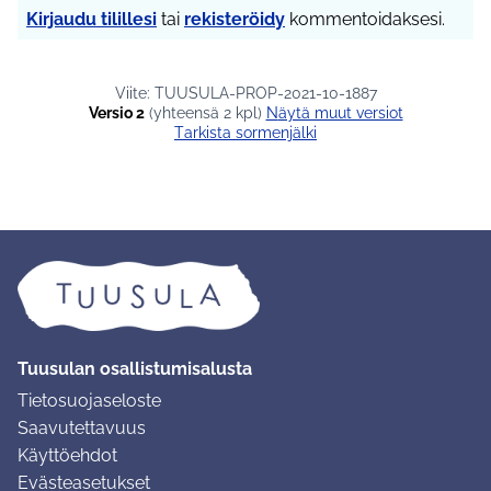
Kirjaudu tilillesi
tai
rekisteröidy
kommentoidaksesi.
Viite: TUUSULA-PROP-2021-10-1887
Versio 2
(yhteensä 2 kpl)
näytä muut versiot
Tarkista sormenjälki
Tuusulan osallistumisalusta
Tietosuojaseloste
Saavutettavuus
Käyttöehdot
Evästeasetukset