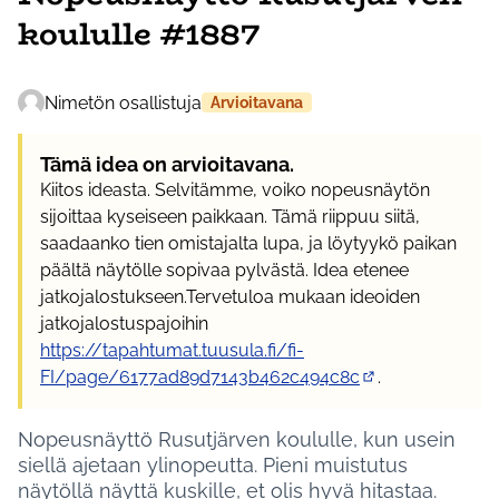
koululle #1887
Nimetön osallistuja
Arvioitavana
Tämä idea on arvioitavana.
Kiitos ideasta. Selvitämme, voiko nopeusnäytön
sijoittaa kyseiseen paikkaan. Tämä riippuu siitä,
saadaanko tien omistajalta lupa, ja löytyykö paikan
päältä näytölle sopivaa pylvästä. Idea etenee
jatkojalostukseen.Tervetuloa mukaan ideoiden
jatkojalostuspajoihin
https://tapahtumat.tuusula.fi/fi-
FI/page/6177ad89d7143b462c494c8c
.
(Ulkoinen linkki)
Nopeusnäyttö Rusutjärven koululle, kun usein
siellä ajetaan ylinopeutta. Pieni muistutus
näytöllä näyttä kuskille, et olis hyvä hitastaa.