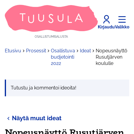
Kirjaudu
Valikko
OSALLISTUMISALUSTA
Etusivu
Prosessit
Osallistuva
Ideat
Nopeusnäyttö
budjetointi
Rusutjärven
2022
koululle
Tutustu ja kommentoi ideoita!
Näytä muut ideat
Nopeusnäyttö Rusutjärven