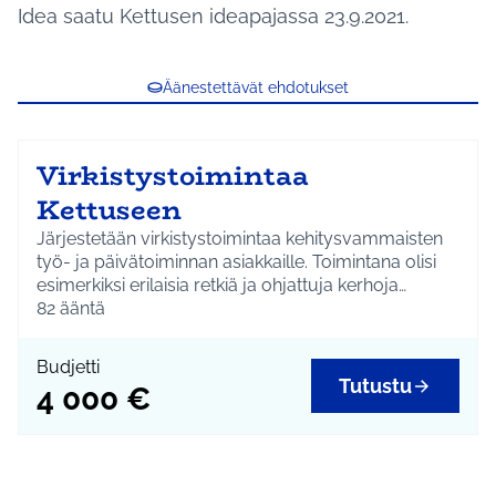
Idea saatu Kettusen ideapajassa 23.9.2021.
Äänestettävät ehdotukset
Virkistystoimintaa
Kettuseen
Järjestetään virkistystoimintaa kehitysvammaisten
työ- ja päivätoiminnan asiakkaille. Toimintana olisi
esimerkiksi erilaisia retkiä ja ohjattuja kerhoja
asukkaiden toiveiden mukaisesti. Samalla
82
ääntä
päivitettäisiin Kettusen harrastustarvikkeet.
Budjetti
Tutustu
4 000 €