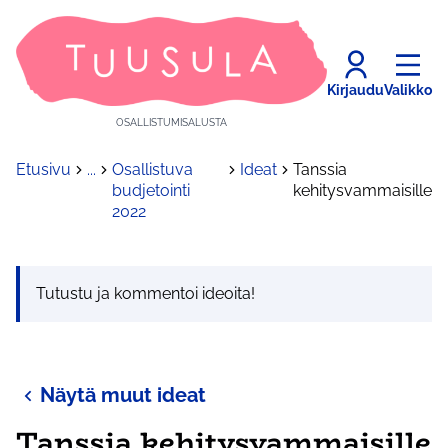
Kirjaudu
Valikko
OSALLISTUMISALUSTA
Etusivu
...
Osallistuva
Ideat
Tanssia
budjetointi
kehitysvammaisille
2022
Tutustu ja kommentoi ideoita!
Näytä muut ideat
Tanssia kehitysvammaisille