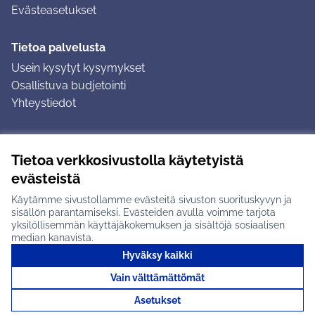
Evästeasetukset
Tietoa palvelusta
Usein kysytyt kysymykset
Osallistuva budjetointi
Yhteystiedot
Ohjeet
Tietoa verkkosivustolla käytetyistä
Ohjeet kirjautumiseen
evästeistä
Ohjeet kommentin jättämiseen
Käytämme sivustollamme evästeitä sivuston suorituskyvyn ja
sisällön parantamiseksi. Evästeiden avulla voimme tarjota
yksilöllisemmän käyttäjäkokemuksen ja sisältöjä sosiaalisen
median kanavista.
Hyväksy kaikki
Tuusulan osallistumisalusta X-palvelussa
Tuusula
Vain välttämättömät
Creative Commons -lisenssi
(Ulkoinen linkki)
(Ulkoinen linkki)
(Ulkoine
Verkkosivusto luotu
vapaan ohjelmiston
(Ulkoinen
Asetukset
avulla.