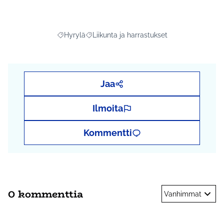
Hyrylä
Liikunta ja harrastukset
Rajaa tulokset aihepiirin mukaan: Hyrylä
Rajaa tulokset teeman mukaan: Liikunta ja
Jaa
Ilmoita
Kommentti
0 kommenttia
Vanhimmat