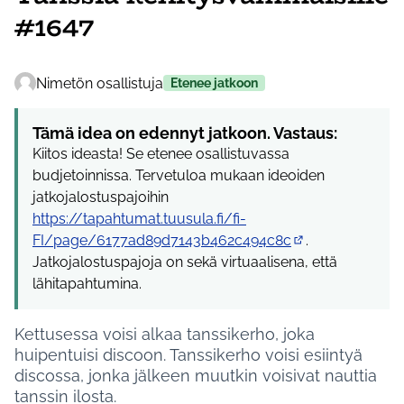
#1647
Nimetön osallistuja
Etenee jatkoon
Tämä idea on edennyt jatkoon. Vastaus:
Kiitos ideasta! Se etenee osallistuvassa
budjetoinnissa. Tervetuloa mukaan ideoiden
jatkojalostuspajoihin
https://tapahtumat.tuusula.fi/fi-
FI/page/6177ad89d7143b462c494c8c
.
(Ulkoinen linkki)
Jatkojalostuspajoja on sekä virtuaalisena, että
lähitapahtumina.
Kettusessa voisi alkaa tanssikerho, joka
huipentuisi discoon. Tanssikerho voisi esiintyä
discossa, jonka jälkeen muutkin voisivat nauttia
tanssin ilosta.