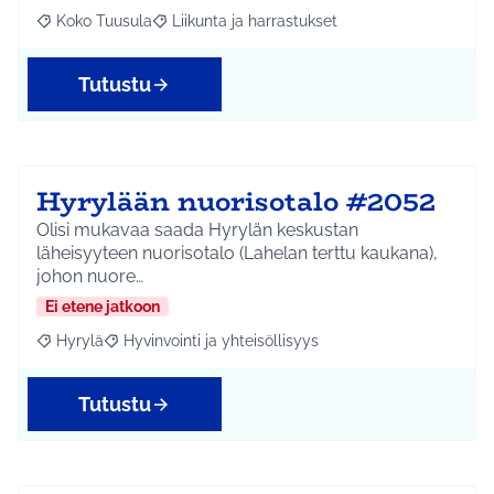
Koko Tuusula
Liikunta ja harrastukset
Rajaa tulokset aihepiirin mukaan: Koko Tuusula
Rajaa tulokset teeman mukaan: Liikunta ja harr
Tutustu
Hyrylään nuorisotalo #2052
Olisi mukavaa saada Hyrylän keskustan
läheisyyteen nuorisotalo (Lahelan terttu kaukana),
johon nuore…
Ei etene jatkoon
Hyrylä
Hyvinvointi ja yhteisöllisyys
Rajaa tulokset aihepiirin mukaan: Hyrylä
Rajaa tulokset teeman mukaan: Hyvinvointi ja yhteisöl
Tutustu