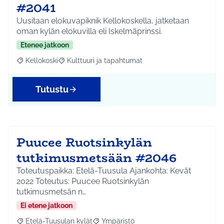
#2041
Uusitaan elokuvapiknik Kellokoskella, jatketaan
oman kylän elokuvilla eli Iskelmäprinssi.
Etenee jatkoon
Kellokoski
Kulttuuri ja tapahtumat
Rajaa tulokset aihepiirin mukaan: Kellokoski
Rajaa tulokset teeman mukaan: Kulttuuri ja tapah
Tutustu
Puucee Ruotsinkylän
tutkimusmetsään #2046
Toteutuspaikka: Etelä-Tuusula Ajankohta: Kevät
2022 Toteutus: Puucee Ruotsinkylän
tutkimusmetsän n…
Ei etene jatkoon
Etelä-Tuusulan kylät
Ympäristö