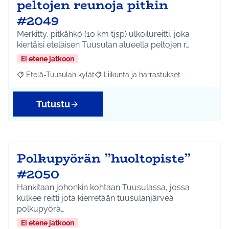
peltojen reunoja pitkin
#2049
Merkitty, pitkähkö (10 km tjsp) ulkoilureitti, joka
kiertäisi eteläisen Tuusulan alueella peltojen r…
Ei etene jatkoon
Etelä-Tuusulan kylät
Liikunta ja harrastukset
Rajaa tulokset aihepiirin mukaan: Etelä-Tuusulan kylät
Rajaa tulokset teeman mukaan: Liikunta
Tutustu
Polkupyörän ”huoltopiste”
#2050
Hankitaan johonkin kohtaan Tuusulassa, jossa
kulkee reitti jota kierretään tuusulanjärveä
polkupyörä…
Ei etene jatkoon