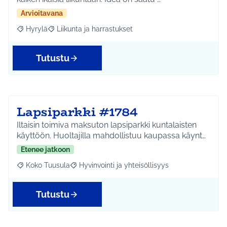
Arvioitavana
Hyrylä
Liikunta ja harrastukset
Rajaa tulokset aihepiirin mukaan: Hyrylä
Rajaa tulokset teeman mukaan: Liikunta ja harrastuks
Tutustu
Lapsiparkki #1784
Iltaisin toimiva maksuton lapsiparkki kuntalaisten
käyttöön. Huoltajilla mahdollistuu kaupassa käynt…
Etenee jatkoon
Koko Tuusula
Hyvinvointi ja yhteisöllisyys
Rajaa tulokset aihepiirin mukaan: Koko Tuusula
Rajaa tulokset teeman mukaan: Hyvinvointi ja y
Tutustu