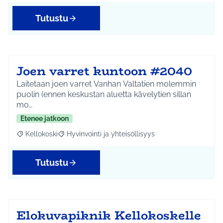
Tutustu
Joen varret kuntoon #2040
Laitetaan joen varret Vanhan Valtatien molemmin
puolin (ennen keskustan aluetta kävelytien sillan
mo…
Etenee jatkoon
Kellokoski
Hyvinvointi ja yhteisöllisyys
Rajaa tulokset aihepiirin mukaan: Kellokoski
Rajaa tulokset teeman mukaan: Hyvinvointi ja yhtei
Tutustu
Elokuvapiknik Kellokoskelle