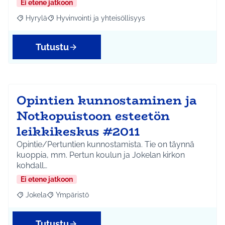
Ei etene jatkoon
Hyrylä
Hyvinvointi ja yhteisöllisyys
Rajaa tulokset aihepiirin mukaan: Hyrylä
Rajaa tulokset teeman mukaan: Hyvinvointi ja yhteisöl
Tutustu
Opintien kunnostaminen ja
Notkopuistoon esteetön
leikkikeskus #2011
Opintie/Pertuntien kunnostamista. Tie on täynnä
kuoppia, mm. Pertun koulun ja Jokelan kirkon
kohdall…
Ei etene jatkoon
Jokela
Ympäristö
Rajaa tulokset aihepiirin mukaan: Jokela
Rajaa tulokset teeman mukaan: Ympäristö
Tutustu