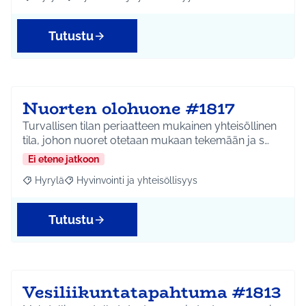
Rajaa tulokset aihepiirin mukaan: Hyrylä
Rajaa tulokset teeman mukaan: Hyvinvointi ja yhteisöl
Tutustu
Nuorten olohuone #1817
Turvallisen tilan periaatteen mukainen yhteisöllinen
tila, johon nuoret otetaan mukaan tekemään ja s…
Ei etene jatkoon
Hyrylä
Hyvinvointi ja yhteisöllisyys
Rajaa tulokset aihepiirin mukaan: Hyrylä
Rajaa tulokset teeman mukaan: Hyvinvointi ja yhteisöl
Tutustu
Vesiliikuntatapahtuma #1813