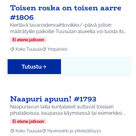
Toisen roska on toisen aarre
#1806
Kiertävä tavaroidenvaihtoviikko/-päivä jolloin
määrätyille paikoille Tuusulan alueella voi tuoda its…
Ei etene jatkoon
Koko Tuusula
Ympäristö
Rajaa tulokset aihepiirin mukaan: Koko Tuusula
Rajaa tulokset teeman mukaan: Ympäristö
Tutustu
Naapuri apuun! #1793
Naapuriavun lailla kuntalaiset auttavat toisiaan
pihatalkoissa, kaupassa käymisessä tai esimerkiksi …
Ei etene jatkoon
Koko Tuusula
Hyvinvointi ja yhteisöllisyys
Rajaa tulokset aihepiirin mukaan: Koko Tuusula
Rajaa tulokset teeman mukaan: Hyvinvointi ja y