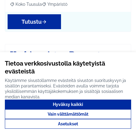
Koko Tuusula
Ympäristö
Rajaa tulokset aihepiirin mukaan: Koko Tuusula
Rajaa tulokset teeman mukaan: Ympäristö
Tutustu
Korkinpuiston Pensaat
uusiksi. #1525
Tietoa verkkosivustolla käytetyistä
evästeistä
Korkinpuiston pensaat ovat levinneet hiekka
alueelle ja roikkuvat puiston penkkejen päällä sekä
Käytämme sivustollamme evästeitä sivuston suorituskyvyn ja
ovat…
sisällön parantamiseksi. Evästeiden avulla voimme tarjota
yksilöllisemmän käyttäjäkokemuksen ja sisältöjä sosiaalisen
Etenee jatkoon
median kanavista.
Riihikallio
Ympäristö
Rajaa tulokset aihepiirin mukaan: Riihikallio
Rajaa tulokset teeman mukaan: Ympäristö
Hyväksy kaikki
Vain välttämättömät
Tutustu
Asetukset