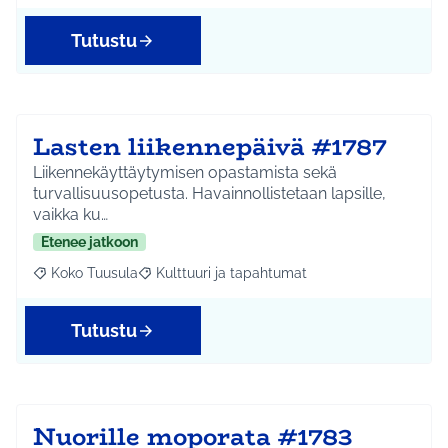
Tutustu
Lasten liikennepäivä #1787
Liikennekäyttäytymisen opastamista sekä
turvallisuusopetusta. Havainnollistetaan lapsille,
vaikka ku…
Etenee jatkoon
Koko Tuusula
Kulttuuri ja tapahtumat
Rajaa tulokset aihepiirin mukaan: Koko Tuusula
Rajaa tulokset teeman mukaan: Kulttuuri ja ta
Tutustu
Nuorille moporata #1783