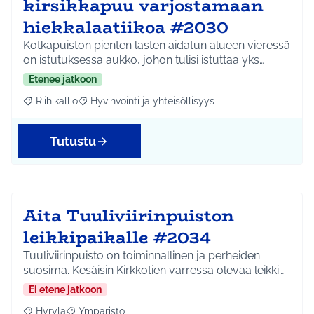
kirsikkapuu varjostamaan
hiekkalaatiikoa #2030
Kotkapuiston pienten lasten aidatun alueen vieressä
on istutuksessa aukko, johon tulisi istuttaa yks…
Etenee jatkoon
Riihikallio
Hyvinvointi ja yhteisöllisyys
Rajaa tulokset aihepiirin mukaan: Riihikallio
Rajaa tulokset teeman mukaan: Hyvinvointi ja yhtei
Tutustu
Aita Tuuliviirinpuiston
leikkipaikalle #2034
Tuuliviirinpuisto on toiminnallinen ja perheiden
suosima. Kesäisin Kirkkotien varressa olevaa leikki…
Ei etene jatkoon
Hyrylä
Ympäristö