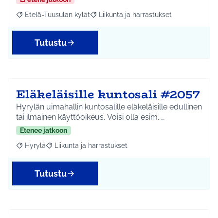
Etelä-Tuusulan kylät
Liikunta ja harrastukset
Rajaa tulokset aihepiirin mukaan: Etelä-Tuusulan kylät
Rajaa tulokset teeman mukaan: Liikunta
Tutustu
Eläkeläisille kuntosali #2057
Hyrylän uimahallin kuntosalille eläkeläisille edullinen
tai ilmainen käyttöoikeus. Voisi olla esim. …
Etenee jatkoon
Hyrylä
Liikunta ja harrastukset
Rajaa tulokset aihepiirin mukaan: Hyrylä
Rajaa tulokset teeman mukaan: Liikunta ja harrastuks
Tutustu