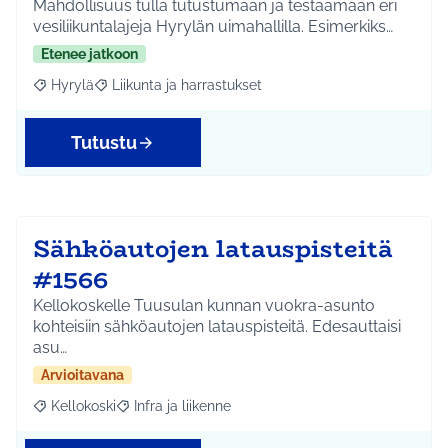
Mahdollisuus tulla tutustumaan ja testaamaan eri
vesiliikuntalajeja Hyrylän uimahallilla. Esimerkiks…
Etenee jatkoon
Hyrylä
Liikunta ja harrastukset
Rajaa tulokset aihepiirin mukaan: Hyrylä
Rajaa tulokset teeman mukaan: Liikunta ja harrastuks
Tutustu
Sähköautojen latauspisteitä
#1566
Kellokoskelle Tuusulan kunnan vuokra-asunto
kohteisiin sähköautojen latauspisteitä. Edesauttaisi
asu…
Arvioitavana
Kellokoski
Infra ja liikenne
Rajaa tulokset aihepiirin mukaan: Kellokoski
Rajaa tulokset teeman mukaan: Infra ja liikenne