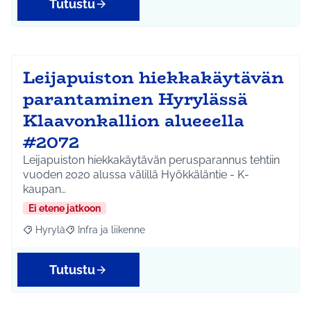
Tutustu
Leijapuiston hiekkakäytävän
parantaminen Hyrylässä
Klaavonkallion alueeella
#2072
Leijapuiston hiekkakäytävän perusparannus tehtiin
vuoden 2020 alussa välillä Hyökkäläntie - K-
kaupan…
Ei etene jatkoon
Hyrylä
Infra ja liikenne
Rajaa tulokset aihepiirin mukaan: Hyrylä
Rajaa tulokset teeman mukaan: Infra ja liikenne
Tutustu