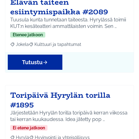
Elävän taiteen
esiintymispaikka #2089
Tuusula kunta tunnetaan taiteesta. Hyrylässä toimii
KUT:n kesäteatteri ammattilaisten voimin. Sen …
Etenee jatkoon
Jokela
Kulttuuri ja tapahtumat
Rajaa tulokset aihepiirin mukaan: Jokela
Rajaa tulokset teeman mukaan: Kulttuuri ja tapahtum
Tutustu
Toripäivä Hyrylän torilla
#1895
Järjestetään Hyrylän torilla toripäivä kerran viikossa
tai kerran kuukaudessa. Idea jätetty pop …
Ei etene jatkoon
Hyrylä
Hyvinvointi ja yhteisöllisyys