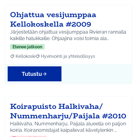
Ohjattua vesijumppaa
Kellokoskella #2009
Järjestetään ohjattua vesijumppaa Rivieran rannalla
kaikille halukkaille. Ohjaajina voisi toimia ala…
Etenee jatkoon
Kellokoski
Hyvinvointi ja yhteisöllisyys
Rajaa tulokset aihepiirin mukaan: Kellokoski
Rajaa tulokset teeman mukaan: Hyvinvointi ja yhtei
Tutustu
Koirapuisto Halkivaha/
Nummenharju/Paijala #2010
Halkivaha, Nummenharju, Paijala alueella on paljon
koiria. Koiranomistajat kaipailevat kävelylenkin …