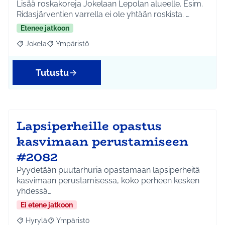
Lisää roskakoreja Jokelaan Lepolan alueelle. Esim.
Ridasjärventien varrella ei ole yhtään roskista. …
Etenee jatkoon
Jokela
Ympäristö
Rajaa tulokset aihepiirin mukaan: Jokela
Rajaa tulokset teeman mukaan: Ympäristö
Tutustu
Lapsiperheille opastus
kasvimaan perustamiseen
#2082
Pyydetään puutarhuria opastamaan lapsiperheitä
kasvimaan perustamisessa, koko perheen kesken
yhdessä…
Ei etene jatkoon
Hyrylä
Ympäristö
Rajaa tulokset aihepiirin mukaan: Hyrylä
Rajaa tulokset teeman mukaan: Ympäristö