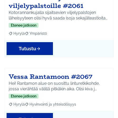
viljelypalstoille #2061
Kotorannankujalla sijaitsevien viljelypalstojen
läheisyyteen olisi hyvä saada isoja sekajäteastioita…
Etenee jatkoon
Hyrylä
Ympäristö
Rajaa tulokset aihepiirin mukaan: Hyrylä
Rajaa tulokset teeman mukaan: Ympäristö
Tutustu
Vessa Rantamoon #2067
Hei! Rantamon alue on suosittu linturetkikohde,
jossa vierähtää välillä pitkäkin aika. Olisi kiva j…
Etenee jatkoon
Hyrylä
Hyvinvointi ja yhteisöllisyys
Rajaa tulokset aihepiirin mukaan: Hyrylä
Rajaa tulokset teeman mukaan: Hyvinvointi ja yhteisöl