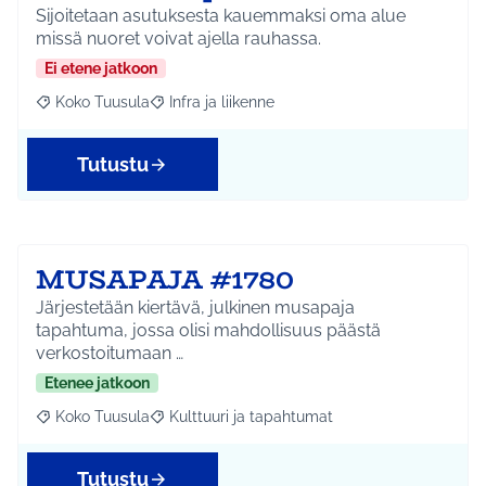
Sijoitetaan asutuksesta kauemmaksi oma alue
missä nuoret voivat ajella rauhassa.
Ei etene jatkoon
Koko Tuusula
Infra ja liikenne
Rajaa tulokset aihepiirin mukaan: Koko Tuusula
Rajaa tulokset teeman mukaan: Infra ja liikenne
Tutustu
MUSAPAJA #1780
Järjestetään kiertävä, julkinen musapaja
tapahtuma, jossa olisi mahdollisuus päästä
verkostoitumaan …
Etenee jatkoon
Koko Tuusula
Kulttuuri ja tapahtumat
Rajaa tulokset aihepiirin mukaan: Koko Tuusula
Rajaa tulokset teeman mukaan: Kulttuuri ja ta
Tutustu