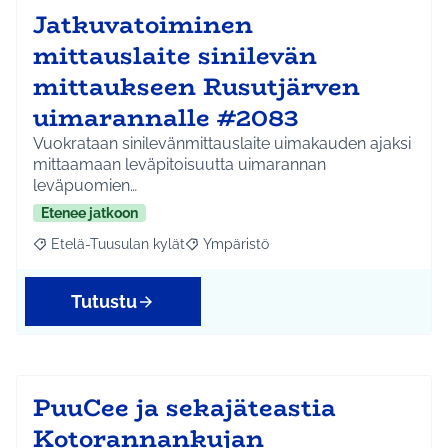
Jatkuvatoiminen
mittauslaite sinilevän
mittaukseen Rusutjärven
uimarannalle #2083
Vuokrataan sinilevänmittauslaite uimakauden ajaksi
mittaamaan leväpitoisuutta uimarannan
leväpuomien…
Etenee jatkoon
Etelä-Tuusulan kylät
Ympäristö
Rajaa tulokset aihepiirin mukaan: Etelä-Tuusulan kylät
Rajaa tulokset teeman mukaan: Ympäri
Tutustu
PuuCee ja sekajäteastia
Kotorannankujan