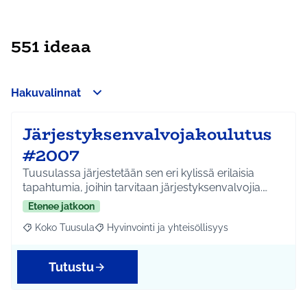
551 ideaa
Hakuvalinnat
Järjestyksenvalvojakoulutus
#2007
Tuusulassa järjestetään sen eri kylissä erilaisia
tapahtumia, joihin tarvitaan järjestyksenvalvojia.…
Etenee jatkoon
Koko Tuusula
Hyvinvointi ja yhteisöllisyys
Rajaa tulokset aihepiirin mukaan: Koko Tuusula
Rajaa tulokset teeman mukaan: Hyvinvointi ja y
Tutustu