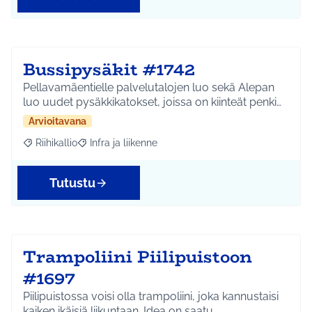
Bussipysäkit #1742
Pellavamäentielle palvelutalojen luo sekä Alepan
luo uudet pysäkkikatokset, joissa on kiinteät penki…
Arvioitavana
Riihikallio
Infra ja liikenne
Rajaa tulokset aihepiirin mukaan: Riihikallio
Rajaa tulokset teeman mukaan: Infra ja liikenne
Tutustu
Trampoliini Piilipuistoon
#1697
Piilipuistossa voisi olla trampoliini, joka kannustaisi
kaiken ikäisiä liikuntaan. Idea on saatu …