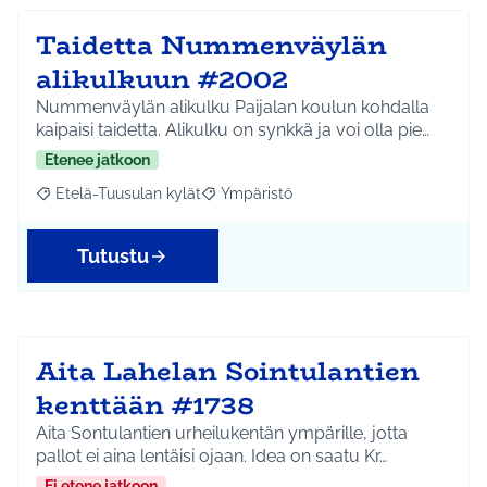
Taidetta Nummenväylän
alikulkuun #2002
Nummenväylän alikulku Paijalan koulun kohdalla
kaipaisi taidetta. Alikulku on synkkä ja voi olla pie…
Etenee jatkoon
Etelä-Tuusulan kylät
Ympäristö
Rajaa tulokset aihepiirin mukaan: Etelä-Tuusulan kylät
Rajaa tulokset teeman mukaan: Ympäri
Tutustu
Aita Lahelan Sointulantien
kenttään #1738
Aita Sontulantien urheilukentän ympärille, jotta
pallot ei aina lentäisi ojaan. Idea on saatu Kr…
Ei etene jatkoon