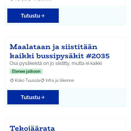
Rajaa tulokset aihepiirin mukaan: Hyrylä
Rajaa tulokset teeman mukaan: Ympäristö
Tutustu
Maalataan ja siistitään
kaikki bussipysäkit #2035
Osa pysäkeistä on jo siistitty, mutta ei kaikki
Etenee jatkoon
Koko Tuusula
Infra ja liikenne
Rajaa tulokset aihepiirin mukaan: Koko Tuusula
Rajaa tulokset teeman mukaan: Infra ja liikenne
Tutustu
Tekojäärata