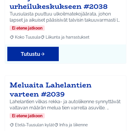
urheilukeskukseen #2038
Tuusulasta puuttuu ulkoilmatekojäärata, johon
lapset ja aikuiset pääsisivät talvisin takuuvarmasti l…
Ei etene jatkoon
Koko Tuusula
Liikunta ja harrastukset
Rajaa tulokset aihepiirin mukaan: Koko Tuusula
Rajaa tulokset teeman mukaan: Liikunta ja harr
Tutustu
Meluaita Lahelantien
varteen #2039
Lahelantien vilkas rekka- ja autoliikenne synnyttävät
valtavan määrän melua tien varrella asuville. …
Ei etene jatkoon
Etelä-Tuusulan kylät
Infra ja liikenne
Rajaa tulokset aihepiirin mukaan: Etelä-Tuusulan kylät
Rajaa tulokset teeman mukaan: Infra ja 