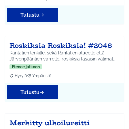
Rajaa tulokset aihepiirin mukaan: Etelä-Tuusulan kylät
Rajaa tulokset teeman mukaan: Ympäri
Tutustu
Roskiksia Roskiksia! #2048
Rantatien lenkille, sekä Rantatien alueelle että
Järvenpääntien varrelle, roskiksia tasaisin välimat…
Etenee jatkoon
Hyrylä
Ympäristö
Rajaa tulokset aihepiirin mukaan: Hyrylä
Rajaa tulokset teeman mukaan: Ympäristö
Tutustu
Merkitty ulkoilureitti