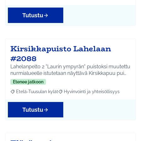
Tutustu
Kirsikkapuisto Lahelaan
#2088
Lahelanpelto 2 "Laurin ympyrän" puistoksi muutettu
nurmialueelle istutetaan näyttävä Kirsikkapuu pui…
Etenee jatkoon
Etelä-Tuusulan kylät
Hyvinvointi ja yhteisöllisyys
Rajaa tulokset aihepiirin mukaan: Etelä-Tuusulan kylät
Rajaa tulokset teeman mukaan: Hyvinvoin
Tutustu