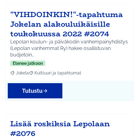
"VIHDOINKIN!"-tapahtuma
Jokelan alakouluikäisille
toukokuussa 2022 #2074
Lepolan koulun- ja päiväkodin vanhempainyhdistys
(Lepolan vanhemmat Ry) hakee osallistuvan
budjetoin…
Etenee jatkoon
Jokela
Kulttuuri ja tapahtumat
Rajaa tulokset aihepiirin mukaan: Jokela
Rajaa tulokset teeman mukaan: Kulttuuri ja tapahtum
Tutustu
Lisää roskiksia Lepolaan
#2076