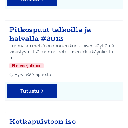
Pitkospuut talkoilla ja
halvalla #2012
Tuomalan metsä on monien kuntalaisen käyttämä
virkistysmetsä monine polkuineen. Yksi käyntireitti
m…
Ei etene jatkoon
Hyrylä
Ympäristö
Rajaa tulokset aihepiirin mukaan: Hyrylä
Rajaa tulokset teeman mukaan: Ympäristö
Tutustu
Kotkapuistoon iso