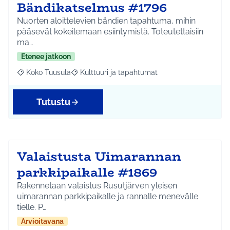
Bändikatselmus #1796
Nuorten aloittelevien bändien tapahtuma, mihin
pääsevät kokeilemaan esiintymistä. Toteutettaisiin
ma…
Etenee jatkoon
Koko Tuusula
Kulttuuri ja tapahtumat
Rajaa tulokset aihepiirin mukaan: Koko Tuusula
Rajaa tulokset teeman mukaan: Kulttuuri ja ta
Tutustu
Valaistusta Uimarannan
parkkipaikalle #1869
Rakennetaan valaistus Rusutjärven yleisen
uimarannan parkkipaikalle ja rannalle menevälle
tielle. P…
Arvioitavana