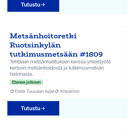
Tutustu
Metsänhoitoretki
Ruotsinkylän
tutkimusmetsään #1809
Tehtäisiin metsänhallituksen kanssa yhteistyötä
kertoen metsänhoidosta ja tutkimusmetsän
historiasta…
Etenee jatkoon
Etelä-Tuusulan kylät
Ympäristö
Rajaa tulokset aihepiirin mukaan: Etelä-Tuusulan kylät
Rajaa tulokset teeman mukaan: Ympäri
Tutustu