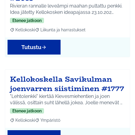
Rivieran rannalle leveämpi maahan pultattu penkki.
Idea jätetty Kellokosken ideapajassa 23.10.202…
Etenee jatkoon
Kellokoski
Liikunta ja harrastukset
Rajaa tulokset aihepiirin mukaan: Kellokoski
Rajaa tulokset teeman mukaan: Liikunta ja harrast
Tutustu
Kellokoskella Savikulman
joenvarren siistiminen #1777
"Lehtolenkki" kiertää Kievesmiehentien ja joen
välissä, osittain suht lähellä jokea. Joelle menevät …
Etenee jatkoon
Kellokoski
Ympäristö
Rajaa tulokset aihepiirin mukaan: Kellokoski
Rajaa tulokset teeman mukaan: Ympäristö