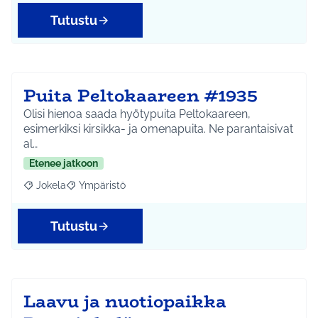
Tutustu
Puita Peltokaareen #1935
Olisi hienoa saada hyötypuita Peltokaareen,
esimerkiksi kirsikka- ja omenapuita. Ne parantaisivat
al…
Etenee jatkoon
Jokela
Ympäristö
Rajaa tulokset aihepiirin mukaan: Jokela
Rajaa tulokset teeman mukaan: Ympäristö
Tutustu
Laavu ja nuotiopaikka