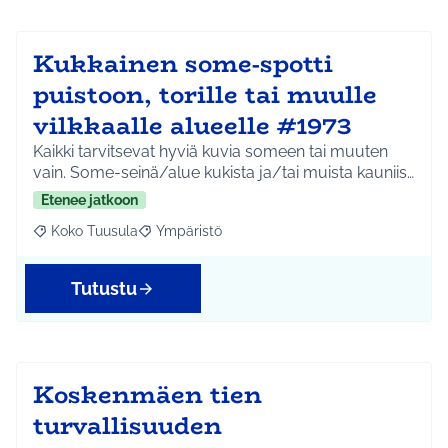
Kukkainen some-spotti
puistoon, torille tai muulle
vilkkaalle alueelle #1973
Kaikki tarvitsevat hyviä kuvia someen tai muuten
vain. Some-seinä/alue kukista ja/tai muista kauniis…
Etenee jatkoon
Koko Tuusula
Ympäristö
Rajaa tulokset aihepiirin mukaan: Koko Tuusula
Rajaa tulokset teeman mukaan: Ympäristö
Tutustu
Koskenmäen tien
turvallisuuden