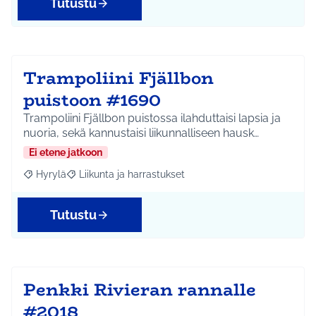
Tutustu
Trampoliini Fjällbon
puistoon #1690
Trampoliini Fjällbon puistossa ilahduttaisi lapsia ja
nuoria, sekä kannustaisi liikunnalliseen hausk…
Ei etene jatkoon
Hyrylä
Liikunta ja harrastukset
Rajaa tulokset aihepiirin mukaan: Hyrylä
Rajaa tulokset teeman mukaan: Liikunta ja harrastuks
Tutustu
Penkki Rivieran rannalle
#2018