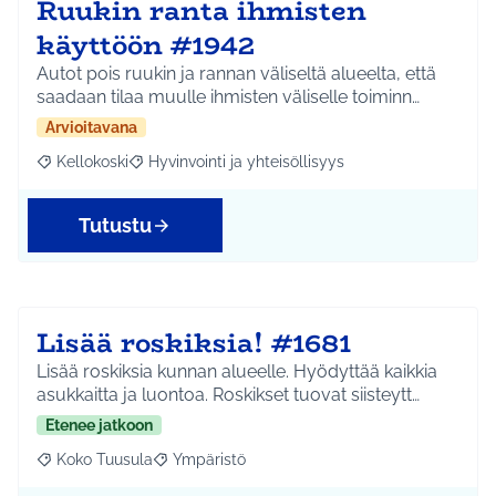
Ruukin ranta ihmisten
käyttöön #1942
Autot pois ruukin ja rannan väliseltä alueelta, että
saadaan tilaa muulle ihmisten väliselle toiminn…
Arvioitavana
Kellokoski
Hyvinvointi ja yhteisöllisyys
Rajaa tulokset aihepiirin mukaan: Kellokoski
Rajaa tulokset teeman mukaan: Hyvinvointi ja yhtei
Tutustu
Lisää roskiksia! #1681
Lisää roskiksia kunnan alueelle. Hyödyttää kaikkia
asukkaitta ja luontoa. Roskikset tuovat siisteytt…
Etenee jatkoon
Koko Tuusula
Ympäristö
Rajaa tulokset aihepiirin mukaan: Koko Tuusula
Rajaa tulokset teeman mukaan: Ympäristö