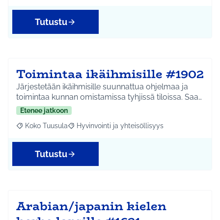
Tutustu
Toimintaa ikäihmisille #1902
Järjestetään ikäihmisille suunnattua ohjelmaa ja
toimintaa kunnan omistamissa tyhjissä tiloissa. Saa…
Etenee jatkoon
Koko Tuusula
Hyvinvointi ja yhteisöllisyys
Rajaa tulokset aihepiirin mukaan: Koko Tuusula
Rajaa tulokset teeman mukaan: Hyvinvointi ja y
Tutustu
Arabian/japanin kielen