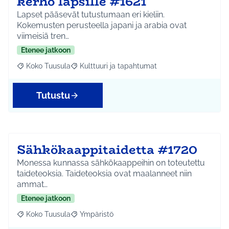
kerho lapsille #1621
Lapset pääsevät tutustumaan eri kieliin.
Kokemusten perusteella japani ja arabia ovat
viimeisiä tren…
Etenee jatkoon
Koko Tuusula
Kulttuuri ja tapahtumat
Rajaa tulokset aihepiirin mukaan: Koko Tuusula
Rajaa tulokset teeman mukaan: Kulttuuri ja ta
Tutustu
Sähkökaappitaidetta #1720
Monessa kunnassa sähkökaappeihin on toteutettu
taideteoksia. Taideteoksia ovat maalanneet niin
ammat…
Etenee jatkoon
Koko Tuusula
Ympäristö
Rajaa tulokset aihepiirin mukaan: Koko Tuusula
Rajaa tulokset teeman mukaan: Ympäristö