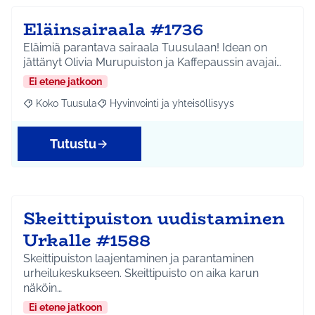
Eläinsairaala #1736
Eläimiä parantava sairaala Tuusulaan! Idean on
jättänyt Olivia Murupuiston ja Kaffepaussin avajai…
Ei etene jatkoon
Koko Tuusula
Hyvinvointi ja yhteisöllisyys
Rajaa tulokset aihepiirin mukaan: Koko Tuusula
Rajaa tulokset teeman mukaan: Hyvinvointi ja y
Tutustu
Skeittipuiston uudistaminen
Urkalle #1588
Skeittipuiston laajentaminen ja parantaminen
urheilukeskukseen. Skeittipuisto on aika karun
näköin…
Ei etene jatkoon