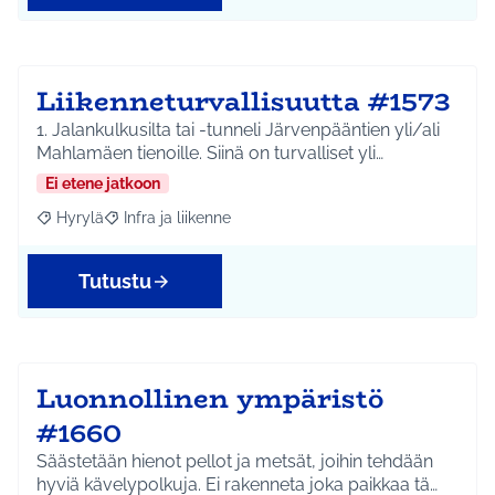
Liikenneturvallisuutta #1573
1. Jalankulkusilta tai -tunneli Järvenpääntien yli/ali
Mahlamäen tienoille. Siinä on turvalliset yli…
Ei etene jatkoon
Hyrylä
Infra ja liikenne
Rajaa tulokset aihepiirin mukaan: Hyrylä
Rajaa tulokset teeman mukaan: Infra ja liikenne
Tutustu
Luonnollinen ympäristö
#1660
Säästetään hienot pellot ja metsät, joihin tehdään
hyviä kävelypolkuja. Ei rakenneta joka paikkaa tä…