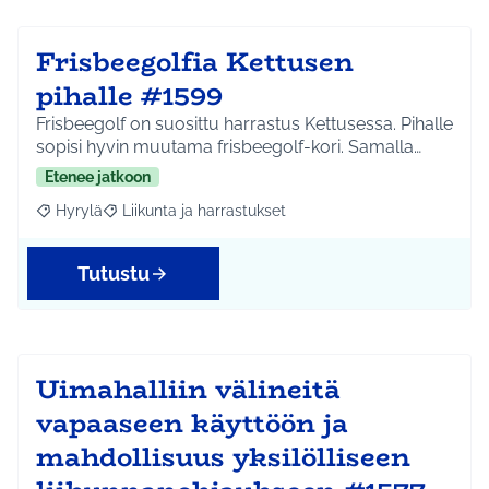
Frisbeegolfia Kettusen
pihalle #1599
Frisbeegolf on suosittu harrastus Kettusessa. Pihalle
sopisi hyvin muutama frisbeegolf-kori. Samalla…
Etenee jatkoon
Hyrylä
Liikunta ja harrastukset
Rajaa tulokset aihepiirin mukaan: Hyrylä
Rajaa tulokset teeman mukaan: Liikunta ja harrastuks
Tutustu
Uimahalliin välineitä
vapaaseen käyttöön ja
mahdollisuus yksilölliseen