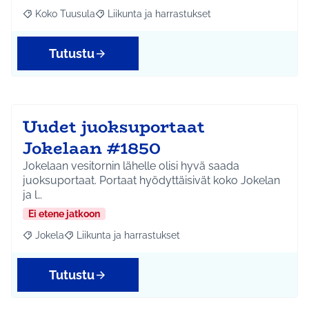
Koko Tuusula
Liikunta ja harrastukset
Rajaa tulokset aihepiirin mukaan: Koko Tuusula
Rajaa tulokset teeman mukaan: Liikunta ja harr
Tutustu
Uudet juoksuportaat
Jokelaan #1850
Jokelaan vesitornin lähelle olisi hyvä saada
juoksuportaat. Portaat hyödyttäisivät koko Jokelan
ja l…
Ei etene jatkoon
Jokela
Liikunta ja harrastukset
Rajaa tulokset aihepiirin mukaan: Jokela
Rajaa tulokset teeman mukaan: Liikunta ja harrastuks
Tutustu