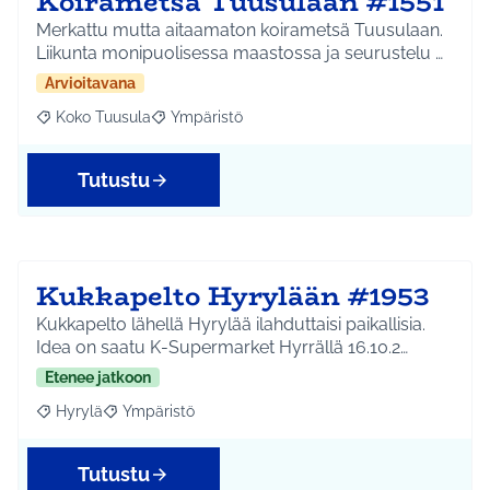
Koirametsä Tuusulaan #1551
Merkattu mutta aitaamaton koirametsä Tuusulaan.
Liikunta monipuolisessa maastossa ja seurustelu …
Arvioitavana
Koko Tuusula
Ympäristö
Rajaa tulokset aihepiirin mukaan: Koko Tuusula
Rajaa tulokset teeman mukaan: Ympäristö
Tutustu
Kukkapelto Hyrylään #1953
Kukkapelto lähellä Hyrylää ilahduttaisi paikallisia.
Idea on saatu K-Supermarket Hyrrällä 16.10.2…
Etenee jatkoon
Hyrylä
Ympäristö
Rajaa tulokset aihepiirin mukaan: Hyrylä
Rajaa tulokset teeman mukaan: Ympäristö
Tutustu