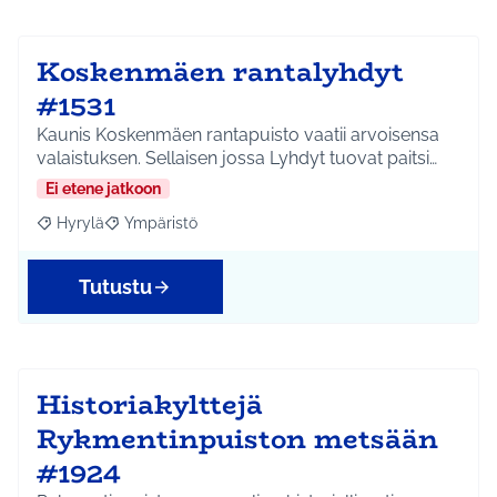
Koskenmäen rantalyhdyt
#1531
Kaunis Koskenmäen rantapuisto vaatii arvoisensa
valaistuksen. Sellaisen jossa Lyhdyt tuovat paitsi…
Ei etene jatkoon
Hyrylä
Ympäristö
Rajaa tulokset aihepiirin mukaan: Hyrylä
Rajaa tulokset teeman mukaan: Ympäristö
Tutustu
Historiakylttejä
Rykmentinpuiston metsään
#1924