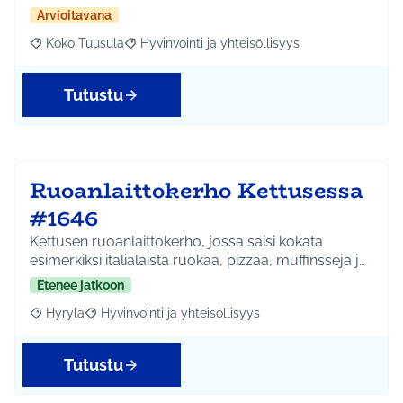
Arvioitavana
Koko Tuusula
Hyvinvointi ja yhteisöllisyys
Rajaa tulokset aihepiirin mukaan: Koko Tuusula
Rajaa tulokset teeman mukaan: Hyvinvointi ja y
Tutustu
Ruoanlaittokerho Kettusessa
#1646
Kettusen ruoanlaittokerho, jossa saisi kokata
esimerkiksi italialaista ruokaa, pizzaa, muffinsseja j…
Etenee jatkoon
Hyrylä
Hyvinvointi ja yhteisöllisyys
Rajaa tulokset aihepiirin mukaan: Hyrylä
Rajaa tulokset teeman mukaan: Hyvinvointi ja yhteisöl
Tutustu