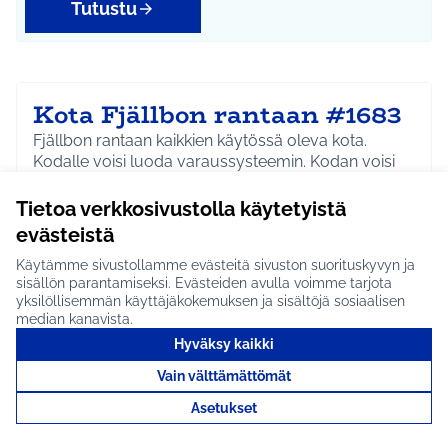
Tutustu
Kota Fjällbon rantaan #1683
Fjällbon rantaan kaikkien käytössä oleva kota.
Kodalle voisi luoda varaussysteemin. Kodan voisi
vara…
Tietoa verkkosivustolla käytetyistä
Ei etene jatkoon
evästeistä
Hyrylä
Ympäristö
Rajaa tulokset aihepiirin mukaan: Hyrylä
Rajaa tulokset teeman mukaan: Ympäristö
Käytämme sivustollamme evästeitä sivuston suorituskyvyn ja
sisällön parantamiseksi. Evästeiden avulla voimme tarjota
Tutustu
yksilöllisemmän käyttäjäkokemuksen ja sisältöjä sosiaalisen
median kanavista.
Hyväksy kaikki
Vain välttämättömät
Suorat yhteydet Kamppiin
Asetukset
#2111