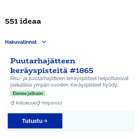
551 ideaa
Hakuvalinnat
Puutarhajätteen
keräyspisteitä #1865
Risu- ja puutarhajätteen keräyspisteet helpottaisivat
paikallisia ympäri vuoden. Keräyspisteet hyödy…
Etenee jatkoon
Kellokoski
Ympäristö
Rajaa tulokset aihepiirin mukaan: Kellokoski
Rajaa tulokset teeman mukaan: Ympäristö
Tutustu