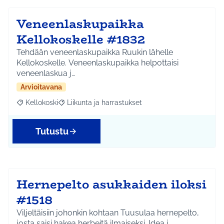
Veneenlaskupaikka
Kellokoskelle #1832
Tehdään veneenlaskupaikka Ruukin lähelle
Kellokoskelle. Veneenlaskupaikka helpottaisi
veneenlaskua j…
Arvioitavana
Kellokoski
Liikunta ja harrastukset
Rajaa tulokset aihepiirin mukaan: Kellokoski
Rajaa tulokset teeman mukaan: Liikunta ja harrast
Tutustu
Hernepelto asukkaiden iloksi
#1518
Viljeltäisiin johonkin kohtaan Tuusulaa hernepelto,
josta saisi hakea herbeitä ilmaiseksi. Idea j…