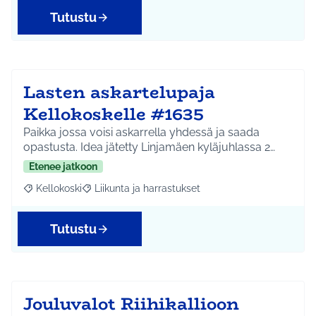
Tutustu
Lasten askartelupaja
Kellokoskelle #1635
Paikka jossa voisi askarrella yhdessä ja saada
opastusta. Idea jätetty Linjamäen kyläjuhlassa 2…
Etenee jatkoon
Kellokoski
Liikunta ja harrastukset
Rajaa tulokset aihepiirin mukaan: Kellokoski
Rajaa tulokset teeman mukaan: Liikunta ja harrast
Tutustu
Jouluvalot Riihikallioon