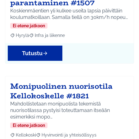
parantaminen #1507
Koskienmäentien yli kulkee useita lapsia päivittäin
koulumatkoillaan. Samalla tiellä on 30km/h nopeu…
Ei etene jatkoon
Hyrylä
Infra ja liikenne
Rajaa tulokset aihepiirin mukaan: Hyrylä
Rajaa tulokset teeman mukaan: Infra ja liikenne
Tutustu
Monipuolinen nuorisotila
Kellokoskelle #1821
Mahdollistetaan monipuolista tekemistä
nuorisotilassa pystyisi toteuttamaan itseään
esimerkiksi mopo…
Ei etene jatkoon
Kellokoski
Hyvinvointi ja yhteisöllisyys
Rajaa tulokset aihepiirin mukaan: Kellokoski
Rajaa tulokset teeman mukaan: Hyvinvointi ja yhtei