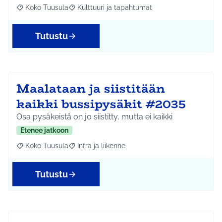
Koko Tuusula
Kulttuuri ja tapahtumat
Rajaa tulokset aihepiirin mukaan: Koko Tuusula
Rajaa tulokset teeman mukaan: Kulttuuri ja ta
Tutustu
Maalataan ja siistitään
kaikki bussipysäkit #2035
Osa pysäkeistä on jo siistitty, mutta ei kaikki
Etenee jatkoon
Koko Tuusula
Infra ja liikenne
Rajaa tulokset aihepiirin mukaan: Koko Tuusula
Rajaa tulokset teeman mukaan: Infra ja liikenne
Tutustu