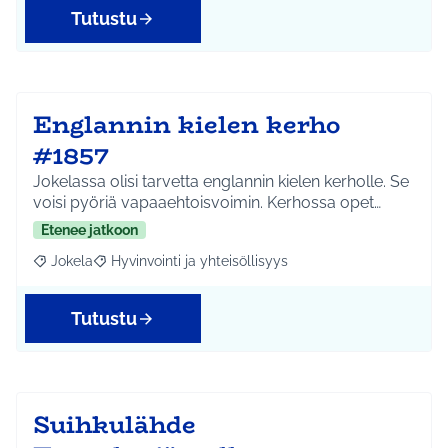
Tutustu
Englannin kielen kerho
#1857
Jokelassa olisi tarvetta englannin kielen kerholle. Se
voisi pyöriä vapaaehtoisvoimin. Kerhossa opet…
Etenee jatkoon
Jokela
Hyvinvointi ja yhteisöllisyys
Rajaa tulokset aihepiirin mukaan: Jokela
Rajaa tulokset teeman mukaan: Hyvinvointi ja yhteisöl
Tutustu
Suihkulähde