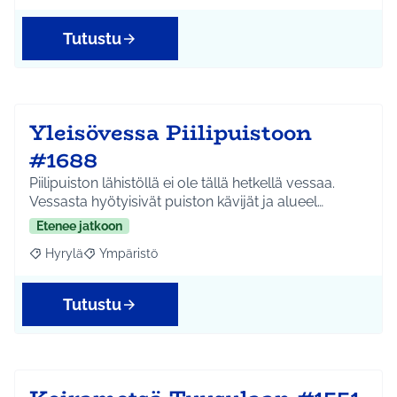
Tutustu
Yleisövessa Piilipuistoon
#1688
Piilipuiston lähistöllä ei ole tällä hetkellä vessaa.
Vessasta hyötyisivät puiston kävijät ja alueel…
Etenee jatkoon
Hyrylä
Ympäristö
Rajaa tulokset aihepiirin mukaan: Hyrylä
Rajaa tulokset teeman mukaan: Ympäristö
Tutustu