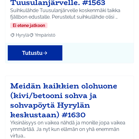
Tuusulanjärvelle. #1563
Suihkulähde Tuusulanjärvelle koskenmäki taikka
fjällbon edustalle. Perustelut suihkulähde olisi …
Ei etene jatkoon
Hyrylä
Ympäristö
Rajaa tulokset aihepiirin mukaan: Hyrylä
Rajaa tulokset teeman mukaan: Ympäristö
Tutustu
Meidän kaikkien olohuone
(kivi/betooni sohva ja
sohvapöytä Hyrylän
keskustaan) #1630
Yksinäisyys on vaikea nähdä ja monille jopa vaikea
ymmärtää. Ja nyt kun elämän on yhä enemmän
virtua…