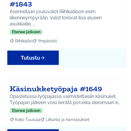
#1843
Asennetaan jouluvalot Riihikallioon esim.
liikenneympyrään. Valot toisivat iloa alueen
asukkaille. …
Etenee jatkoon
Riihikallio
Ympäristö
Rajaa tulokset aihepiirin mukaan: Riihikallio
Rajaa tulokset teeman mukaan: Ympäristö
Tutustu
Käsinukketyöpaja #1649
Opastetussa työpajassa valmistettaisiin käsinuket.
Työpajan jälkeen voisi kerätä porukka ideoimaan k…
Etenee jatkoon
Koko Tuusula
Liikunta ja harrastukset
Rajaa tulokset aihepiirin mukaan: Koko Tuusula
Rajaa tulokset teeman mukaan: Liikunta ja harr