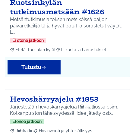
Ruotsinkylän
tutkimusmetsään #1626
Metsäntutkimuslaitoksen metsiköissä paljon
päiväretkeilijöitä ja hyvät polut ja sorastetut väylät.
L…
Ei etene jatkoon
Etelä-Tuusulan kylät
Liikunta ja harrastukset
Rajaa tulokset aihepiirin mukaan: Etelä-Tuusulan kylät
Rajaa tulokset teeman mukaan: Liikunta
Tutustu
Hevoskärryajelu #1853
Järjestetään hevoskärryajelua Riihikalliossa esim.
Kotkanpuiston läheisyydessä. Idea jätetty osb…
Etenee jatkoon
Riihikallio
Hyvinvointi ja yhteisöllisyys
Rajaa tulokset aihepiirin mukaan: Riihikallio
Rajaa tulokset teeman mukaan: Hyvinvointi ja yhtei