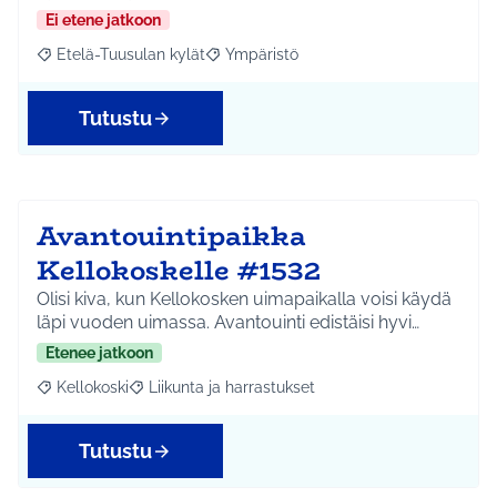
Ei etene jatkoon
Etelä-Tuusulan kylät
Ympäristö
Rajaa tulokset aihepiirin mukaan: Etelä-Tuusulan kylät
Rajaa tulokset teeman mukaan: Ympäri
Tutustu
Avantouintipaikka
Kellokoskelle #1532
Olisi kiva, kun Kellokosken uimapaikalla voisi käydä
läpi vuoden uimassa. Avantouinti edistäisi hyvi…
Etenee jatkoon
Kellokoski
Liikunta ja harrastukset
Rajaa tulokset aihepiirin mukaan: Kellokoski
Rajaa tulokset teeman mukaan: Liikunta ja harrast
Tutustu