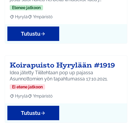
Etenee jatkoon
Hyrylä
Ympäristö
Rajaa tulokset aihepiirin mukaan: Hyrylä
Rajaa tulokset teeman mukaan: Ympäristö
Tutustu
Koirapuisto Hyrylään #1919
Idea jätetty Tiilitehtaan pop up pajassa
Asunnottomien yön tapahtumassa 17.10.2021.
Ei etene jatkoon
Hyrylä
Ympäristö
Rajaa tulokset aihepiirin mukaan: Hyrylä
Rajaa tulokset teeman mukaan: Ympäristö
Tutustu