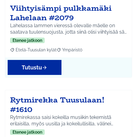
Viihtyisämpi pulkkamäki
Lahelaan #2079
Lahelassa lammen vieressä olevalle mäelle on
saatava tuulensuojusta, jotta siinä olisi viihtyisää sä…
Etenee jatkoon
Etelä-Tuusulan kylät
Ympäristö
Rajaa tulokset aihepiirin mukaan: Etelä-Tuusulan kylät
Rajaa tulokset teeman mukaan: Ympäri
Tutustu
Rytmirekka Tuusulaan!
#1610
Rytmirekassa saisi kokeilla musiikin tekemistä
erilaisilla, myös uusilla ja kokeilullisilla, välinei…
Etenee jatkoon