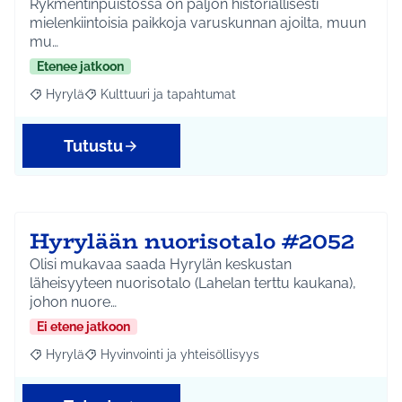
Rykmentinpuistossa on paljon historiallisesti
mielenkiintoisia paikkoja varuskunnan ajoilta, muun
mu…
Etenee jatkoon
Hyrylä
Kulttuuri ja tapahtumat
Rajaa tulokset aihepiirin mukaan: Hyrylä
Rajaa tulokset teeman mukaan: Kulttuuri ja tapahtum
Tutustu
Hyrylään nuorisotalo #2052
Olisi mukavaa saada Hyrylän keskustan
läheisyyteen nuorisotalo (Lahelan terttu kaukana),
johon nuore…
Ei etene jatkoon
Hyrylä
Hyvinvointi ja yhteisöllisyys
Rajaa tulokset aihepiirin mukaan: Hyrylä
Rajaa tulokset teeman mukaan: Hyvinvointi ja yhteisöl