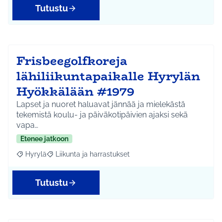
Tutustu
Frisbeegolfkoreja
lähiliikuntapaikalle Hyrylän
Hyökkälään #1979
Lapset ja nuoret haluavat jännää ja mielekästä
tekemistä koulu- ja päiväkotipäivien ajaksi sekä
vapa…
Etenee jatkoon
Hyrylä
Liikunta ja harrastukset
Rajaa tulokset aihepiirin mukaan: Hyrylä
Rajaa tulokset teeman mukaan: Liikunta ja harrastuks
Tutustu