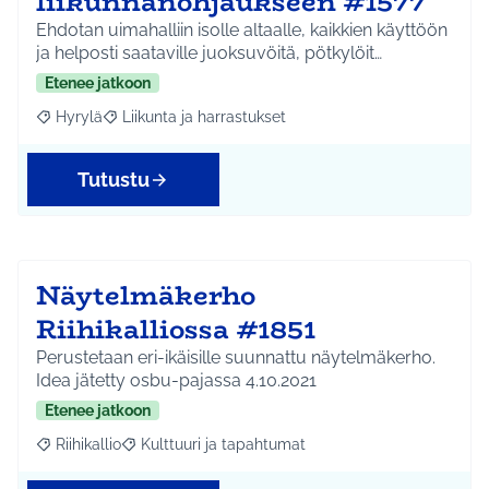
liikunnanohjaukseen #1577
Ehdotan uimahalliin isolle altaalle, kaikkien käyttöön
ja helposti saataville juoksuvöitä, pötkylöit…
Etenee jatkoon
Hyrylä
Liikunta ja harrastukset
Rajaa tulokset aihepiirin mukaan: Hyrylä
Rajaa tulokset teeman mukaan: Liikunta ja harrastuks
Tutustu
Näytelmäkerho
Riihikalliossa #1851
Perustetaan eri-ikäisille suunnattu näytelmäkerho.
Idea jätetty osbu-pajassa 4.10.2021
Etenee jatkoon
Riihikallio
Kulttuuri ja tapahtumat
Rajaa tulokset aihepiirin mukaan: Riihikallio
Rajaa tulokset teeman mukaan: Kulttuuri ja tapaht