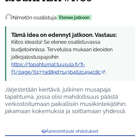
Nimetön osallistuja
Etenee jatkoon
Tämä idea on edennyt jatkoon. Vastaus:
Kiitos ideasta! Se etenee osallistuvassa
budjetoinnissa. Tervetuloa mukaan ideoiden
jatkojalostuspajoihin
https://tapahtumat.tuusula.fi/fi-
FI/page/6177ad89d7143b462c494c8c
.
(Ulkoinen linkki)
Järjestetään kiertävä, julkinen musapaja
tapahtuma, jossa olisi mahdollisuus päästä
verkostoitumaan paikallisiin musiikintekijöihin,
jakamaan kokemuksia ja soittamaan yhdessä.
Äänestettävät ehdotukset