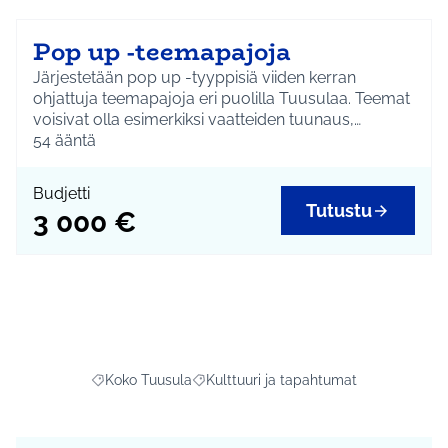
Pop up -teemapajoja
Järjestetään pop up -tyyppisiä viiden kerran
ohjattuja teemapajoja eri puolilla Tuusulaa. Teemat
voisivat olla esimerkiksi vaatteiden tuunaus,
musiikki, puutyöpaja ja käsinukkepaja.
54
ääntä
Budjetti
Tutustu
3 000 €
Koko Tuusula
Kulttuuri ja tapahtumat
Rajaa tulokset aihepiirin mukaan: Koko Tuusula
Rajaa tulokset teeman mukaan: Kulttuu