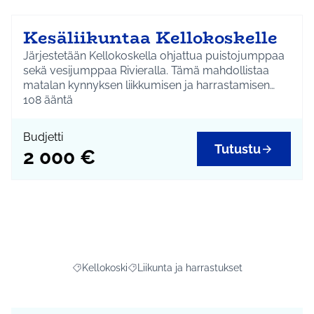
Kesäliikuntaa Kellokoskelle
Järjestetään Kellokoskella ohjattua puistojumppaa
sekä vesijumppaa Rivieralla. Tämä mahdollistaa
matalan kynnyksen liikkumisen ja harrastamisen
kuntalaisille.
108
ääntä
Budjetti
Tutustu
2 000 €
Kellokoski
Liikunta ja harrastukset
Rajaa tulokset aihepiirin mukaan: Kellokoski
Rajaa tulokset teeman mukaan: Liikunta j