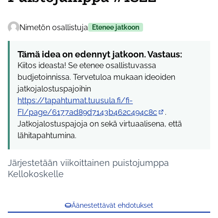
Nimetön osallistuja
Etenee jatkoon
Tämä idea on edennyt jatkoon. Vastaus:
Kiitos ideasta! Se etenee osallistuvassa
budjetoinnissa. Tervetuloa mukaan ideoiden
jatkojalostuspajoihin
https://tapahtumat.tuusula.fi/fi-
FI/page/6177ad89d7143b462c494c8c
.
(Ulkoinen linkki)
Jatkojalostuspajoja on sekä virtuaalisena, että
lähitapahtumina.
Järjestetään viikoittainen puistojumppa
Kellokoskelle
Äänestettävät ehdotukset