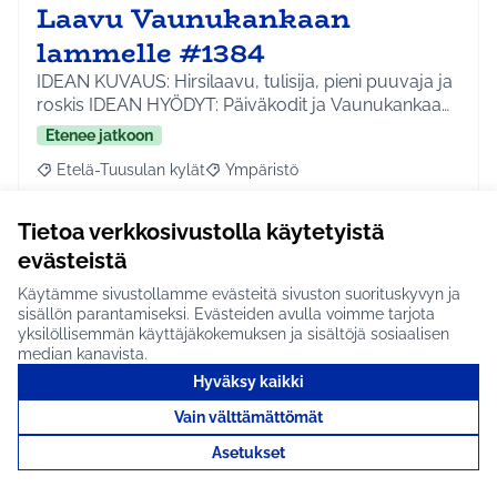
Laavu Vaunukankaan
lammelle #1384
IDEAN KUVAUS: Hirsilaavu, tulisija, pieni puuvaja ja
roskis IDEAN HYÖDYT: Päiväkodit ja Vaunukankaa…
Etenee jatkoon
Etelä-Tuusulan kylät
Ympäristö
Rajaa tulokset aihepiirin mukaan: Etelä-Tuusulan kylät
Rajaa tulokset teeman mukaan: Ympäri
Tietoa verkkosivustolla käytetyistä
Tutustu
evästeistä
Käytämme sivustollamme evästeitä sivuston suorituskyvyn ja
sisällön parantamiseksi. Evästeiden avulla voimme tarjota
yksilöllisemmän käyttäjäkokemuksen ja sisältöjä sosiaalisen
Jokelan Tiilitehtaan
median kanavista.
konttorin takana oleva
Hyväksy kaikki
hedelmätarha/puisto #1167
Vain välttämättömät
IDEAN KUVAUS: Olemassa olevat hedelmäpuut
Asetukset
leikattaisiin ja nurmikko hoidettaisiin muutaman
kerran vu…