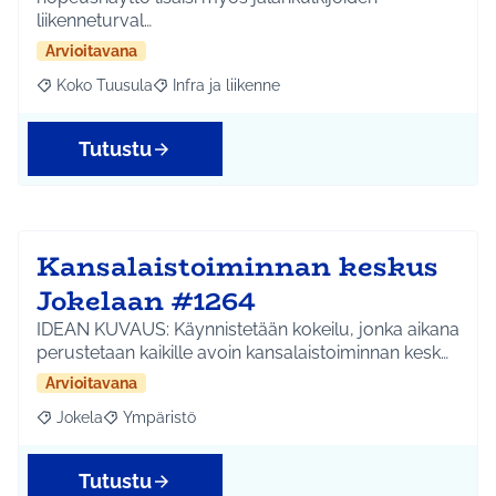
liikenneturval…
Arvioitavana
Koko Tuusula
Infra ja liikenne
Rajaa tulokset aihepiirin mukaan: Koko Tuusula
Rajaa tulokset teeman mukaan: Infra ja liikenne
Tutustu
Kansalaistoiminnan keskus
Jokelaan #1264
IDEAN KUVAUS: Käynnistetään kokeilu, jonka aikana
perustetaan kaikille avoin kansalaistoiminnan kesk…
Arvioitavana
Jokela
Ympäristö
Rajaa tulokset aihepiirin mukaan: Jokela
Rajaa tulokset teeman mukaan: Ympäristö
Tutustu