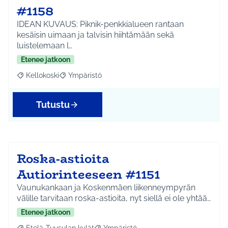
#1158
IDEAN KUVAUS: Piknik-penkkialueen rantaan
kesäisin uimaan ja talvisin hiihtämään sekä
luistelemaan l…
Etenee jatkoon
Kellokoski
Ympäristö
Rajaa tulokset aihepiirin mukaan: Kellokoski
Rajaa tulokset teeman mukaan: Ympäristö
Tutustu
Roska-astioita
Autiorinteeseen #1151
Vaunukankaan ja Koskenmäen liikenneympyrän
välille tarvitaan roska-astioita, nyt siellä ei ole yhtää…
Etenee jatkoon