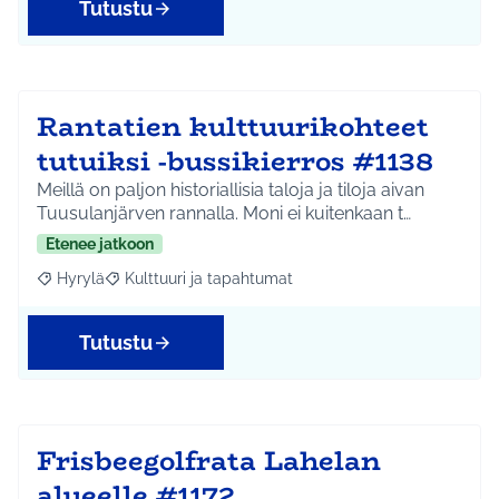
Tutustu
Rantatien kulttuurikohteet
tutuiksi -bussikierros #1138
Meillä on paljon historiallisia taloja ja tiloja aivan
Tuusulanjärven rannalla. Moni ei kuitenkaan t…
Etenee jatkoon
Hyrylä
Kulttuuri ja tapahtumat
Rajaa tulokset aihepiirin mukaan: Hyrylä
Rajaa tulokset teeman mukaan: Kulttuuri ja tapahtum
Tutustu
Frisbeegolfrata Lahelan
alueelle #1172