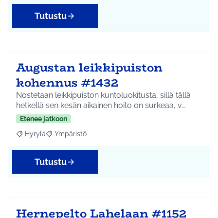
Tutustu
Augustan leikkipuiston
kohennus #1432
Nostetaan leikkipuiston kuntoluokitusta, sillä tällä
hetkellä sen kesän aikainen hoito on surkeaa, v…
Etenee jatkoon
Hyrylä
Ympäristö
Rajaa tulokset aihepiirin mukaan: Hyrylä
Rajaa tulokset teeman mukaan: Ympäristö
Tutustu
Hernepelto Lahelaan #1152