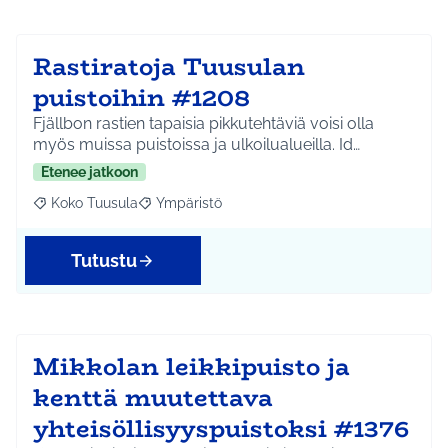
Rastiratoja Tuusulan
puistoihin #1208
Fjällbon rastien tapaisia pikkutehtäviä voisi olla
myös muissa puistoissa ja ulkoilualueilla. Id…
Etenee jatkoon
Koko Tuusula
Ympäristö
Rajaa tulokset aihepiirin mukaan: Koko Tuusula
Rajaa tulokset teeman mukaan: Ympäristö
Tutustu
Mikkolan leikkipuisto ja
kenttä muutettava
yhteisöllisyyspuistoksi #1376