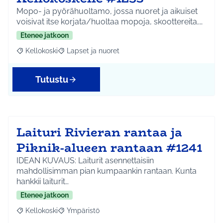
Mopo- ja pyörähuoltamo, jossa nuoret ja aikuiset
voisivat itse korjata/huoltaa mopoja, skoottereita,…
Etenee jatkoon
Kellokoski
Lapset ja nuoret
Rajaa tulokset aihepiirin mukaan: Kellokoski
Rajaa tulokset teeman mukaan: Lapset ja nuoret
Tutustu
Laituri Rivieran rantaa ja
Piknik-alueen rantaan #1241
IDEAN KUVAUS: Laiturit asennettaisiin
mahdollisimman pian kumpaankin rantaan. Kunta
hankkii laiturit…
Etenee jatkoon
Kellokoski
Ympäristö
Rajaa tulokset aihepiirin mukaan: Kellokoski
Rajaa tulokset teeman mukaan: Ympäristö