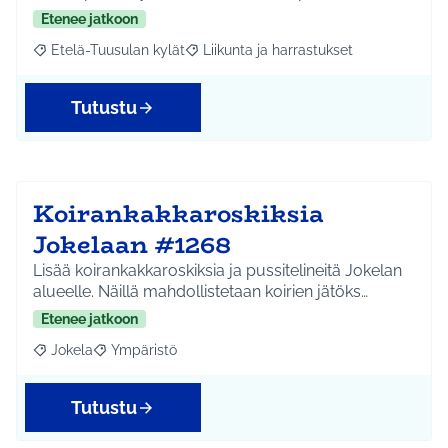
Etenee jatkoon
Etelä-Tuusulan kylät
Liikunta ja harrastukset
Rajaa tulokset aihepiirin mukaan: Etelä-Tuusulan kylät
Rajaa tulokset teeman mukaan: Liikunta
Tutustu
Koirankakkaroskiksia
Jokelaan #1268
Lisää koirankakkaroskiksia ja pussitelineitä Jokelan
alueelle. Näillä mahdollistetaan koirien jätöks…
Etenee jatkoon
Jokela
Ympäristö
Rajaa tulokset aihepiirin mukaan: Jokela
Rajaa tulokset teeman mukaan: Ympäristö
Tutustu