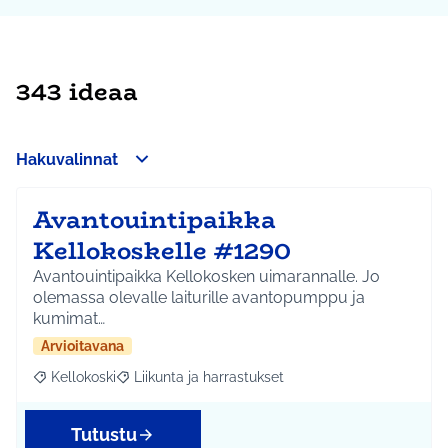
343 ideaa
Hakuvalinnat
Avantouintipaikka
Kellokoskelle #1290
Avantouintipaikka Kellokosken uimarannalle. Jo
olemassa olevalle laiturille avantopumppu ja
kumimat…
Arvioitavana
Kellokoski
Liikunta ja harrastukset
Rajaa tulokset aihepiirin mukaan: Kellokoski
Rajaa tulokset teeman mukaan: Liikunta ja harrast
Tutustu