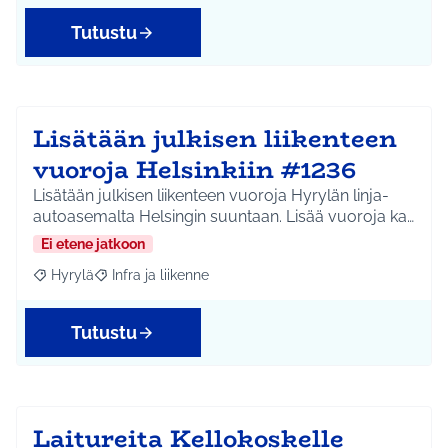
Tutustu
Lisätään julkisen liikenteen
vuoroja Helsinkiin #1236
Lisätään julkisen liikenteen vuoroja Hyrylän linja-
autoasemalta Helsingin suuntaan. Lisää vuoroja ka…
Ei etene jatkoon
Hyrylä
Infra ja liikenne
Rajaa tulokset aihepiirin mukaan: Hyrylä
Rajaa tulokset teeman mukaan: Infra ja liikenne
Tutustu
Laitureita Kellokoskelle