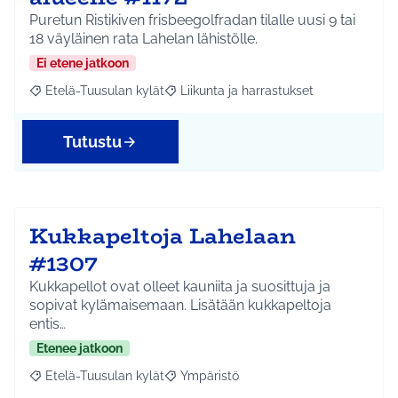
Puretun Ristikiven frisbeegolfradan tilalle uusi 9 tai
18 väyläinen rata Lahelan lähistölle.
Ei etene jatkoon
Etelä-Tuusulan kylät
Liikunta ja harrastukset
Rajaa tulokset aihepiirin mukaan: Etelä-Tuusulan kylät
Rajaa tulokset teeman mukaan: Liikunta
Tutustu
Kukkapeltoja Lahelaan
#1307
Kukkapellot ovat olleet kauniita ja suosittuja ja
sopivat kylämaisemaan. Lisätään kukkapeltoja
entis…
Etenee jatkoon
Etelä-Tuusulan kylät
Ympäristö
Rajaa tulokset aihepiirin mukaan: Etelä-Tuusulan kylät
Rajaa tulokset teeman mukaan: Ympäri