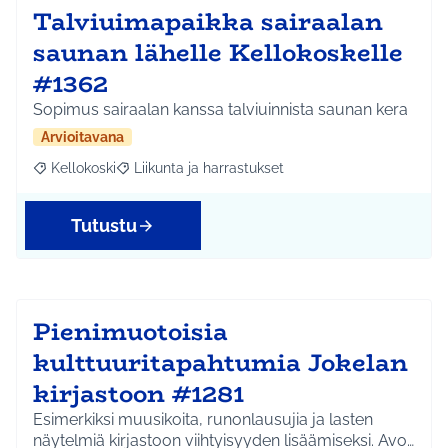
Talviuimapaikka sairaalan
saunan lähelle Kellokoskelle
#1362
Sopimus sairaalan kanssa talviuinnista saunan kera
Arvioitavana
Kellokoski
Liikunta ja harrastukset
Rajaa tulokset aihepiirin mukaan: Kellokoski
Rajaa tulokset teeman mukaan: Liikunta ja harrast
Tutustu
Pienimuotoisia
kulttuuritapahtumia Jokelan
kirjastoon #1281
Esimerkiksi muusikoita, runonlausujia ja lasten
näytelmiä kirjastoon viihtyisyyden lisäämiseksi. Avo…