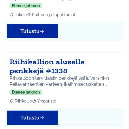
Etenee jatkoon
Jokela
Kulttuuri ja tapahtumat
Rajaa tulokset aihepiirin mukaan: Jokela
Rajaa tulokset teeman mukaan: Kulttuuri ja tapahtum
Tutustu
Riihikallion alueelle
penkkejä #1338
Riihikallioon tarvittaisiin penkkejä lisää. Varsinkin
Pellavamäentien varteen. Ikäihmiset uskaltaisi…
Etenee jatkoon
Riihikallio
Ympäristö
Rajaa tulokset aihepiirin mukaan: Riihikallio
Rajaa tulokset teeman mukaan: Ympäristö
Tutustu