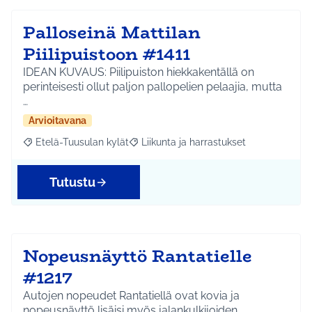
Palloseinä Mattilan
Piilipuistoon #1411
IDEAN KUVAUS: Piilipuiston hiekkakentällä on
perinteisesti ollut paljon pallopelien pelaajia, mutta
…
Arvioitavana
Etelä-Tuusulan kylät
Liikunta ja harrastukset
Rajaa tulokset aihepiirin mukaan: Etelä-Tuusulan kylät
Rajaa tulokset teeman mukaan: Liikunta
Tutustu
Nopeusnäyttö Rantatielle
#1217
Autojen nopeudet Rantatiellä ovat kovia ja
nopeusnäyttö lisäisi myös jalankulkijoiden