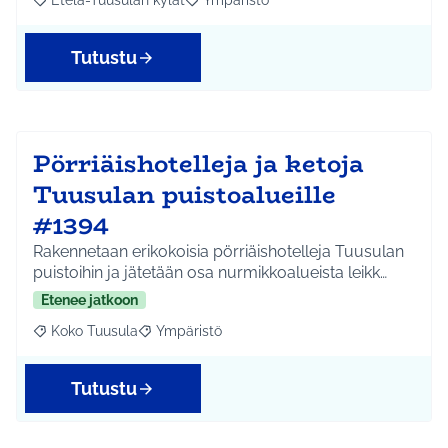
Etelä-Tuusulan kylät
Ympäristö
Rajaa tulokset aihepiirin mukaan: Etelä-Tuusulan kylät
Rajaa tulokset teeman mukaan: Ympäri
Tutustu
Pörriäishotelleja ja ketoja
Tuusulan puistoalueille
#1394
Rakennetaan erikokoisia pörriäishotelleja Tuusulan
puistoihin ja jätetään osa nurmikkoalueista leikk…
Etenee jatkoon
Koko Tuusula
Ympäristö
Rajaa tulokset aihepiirin mukaan: Koko Tuusula
Rajaa tulokset teeman mukaan: Ympäristö
Tutustu