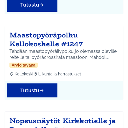
Tutustu
Maastopyöräpolku
Kellokoskelle #1247
Tehdään maastopyöräilypolku jo olemassa oleville
reiteille tai pyöräcrossirata maastoon. Mahdoll…
Arvioitavana
Kellokoski
Liikunta ja harrastukset
Rajaa tulokset aihepiirin mukaan: Kellokoski
Rajaa tulokset teeman mukaan: Liikunta ja harrast
Tutustu
Nopeusnäytöt Kirkkotielle ja