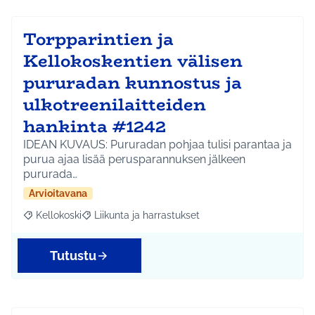
Torpparintien ja
Kellokoskentien välisen
pururadan kunnostus ja
ulkotreenilaitteiden
hankinta #1242
IDEAN KUVAUS: Pururadan pohjaa tulisi parantaa ja
purua ajaa lisää perusparannuksen jälkeen
pururada…
Arvioitavana
Kellokoski
Liikunta ja harrastukset
Rajaa tulokset aihepiirin mukaan: Kellokoski
Rajaa tulokset teeman mukaan: Liikunta ja harrast
Tutustu