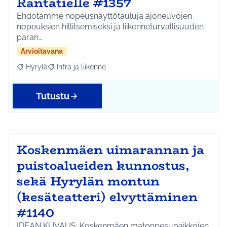
Rantatielle #1357
Ehdotamme nopeusnäyttötauluja ajoneuvojen
nopeuksien hillitsemiseksi ja liikenneturvallisuuden
paran…
Arvioitavana
Hyrylä
Infra ja liikenne
Rajaa tulokset aihepiirin mukaan: Hyrylä
Rajaa tulokset teeman mukaan: Infra ja liikenne
Tutustu
Koskenmäen uimarannan ja
puistoalueiden kunnostus,
sekä Hyrylän montun
(kesäteatteri) elvyttäminen
#1140
IDEAN KUVAUS: Koskenmäen matonpesupaikkojen