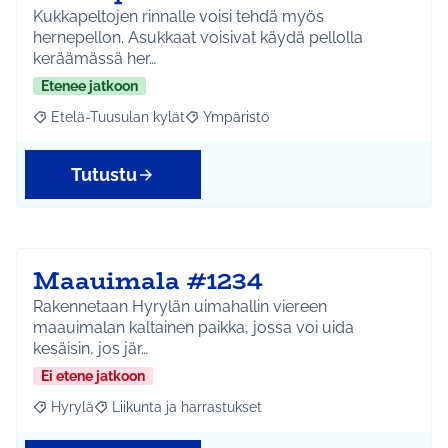
Kukkapeltojen rinnalle voisi tehdä myös
hernepellon. Asukkaat voisivat käydä pellolla
keräämässä her…
Etenee jatkoon
Etelä-Tuusulan kylät
Ympäristö
Rajaa tulokset aihepiirin mukaan: Etelä-Tuusulan kylät
Rajaa tulokset teeman mukaan: Ympäri
Tutustu
Maauimala #1234
Rakennetaan Hyrylän uimahallin viereen
maauimalan kaltainen paikka, jossa voi uida
kesäisin, jos jär…
Ei etene jatkoon
Hyrylä
Liikunta ja harrastukset
Rajaa tulokset aihepiirin mukaan: Hyrylä
Rajaa tulokset teeman mukaan: Liikunta ja harrastuks