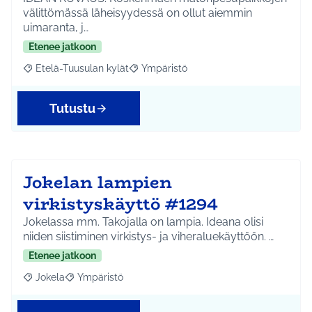
välittömässä läheisyydessä on ollut aiemmin
uimaranta, j…
Etenee jatkoon
Etelä-Tuusulan kylät
Ympäristö
Rajaa tulokset aihepiirin mukaan: Etelä-Tuusulan kylät
Rajaa tulokset teeman mukaan: Ympäri
Tutustu
Jokelan lampien
virkistyskäyttö #1294
Jokelassa mm. Takojalla on lampia. Ideana olisi
niiden siistiminen virkistys- ja viheraluekäyttöön. …
Etenee jatkoon
Jokela
Ympäristö
Rajaa tulokset aihepiirin mukaan: Jokela
Rajaa tulokset teeman mukaan: Ympäristö