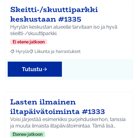
Skeitti-/skuuttiparkki
keskustaan #1335
Hyrylän keskustan alueelle tarvitaan iso ja hyvä
skeitti-/skuuttiparkki.
Ei etene jatkoon
Hyrylä
Liikunta ja harrastukset
Rajaa tulokset aihepiirin mukaan: Hyrylä
Rajaa tulokset teeman mukaan: Liikunta ja harrastuks
Tutustu
Lasten ilmainen
iltapäivätoiminta #1333
Voisi järjestää esimerkiksi purjehduskerhon, tanssia
ja muuta ilmaista iltapäivätoimintaa. Tämä lisä…
Etenee jatkoon