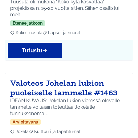
Tuusula oli mukana "Koko kylä kasvattaa" -
projektissa n. 15-20 vuotta sitten. Siihen osallistui
meit…
Etenee jatkoon
Koko Tuusula
Lapset ja nuoret
Rajaa tulokset aihepiirin mukaan: Koko Tuusula
Rajaa tulokset teeman mukaan: Lapset ja nuor
Tutustu
Valoteos Jokelan lukion
puoleiselle lammelle #1463
IDEAN KUVAUS: Jokelan lukion vieressä olevalle
lammelle voitaisiin toteuttaa Jokelalle
tunnuksenomai…
Arvioitavana
Jokela
Kulttuuri ja tapahtumat
Rajaa tulokset aihepiirin mukaan: Jokela
Rajaa tulokset teeman mukaan: Kulttuuri ja tapahtum