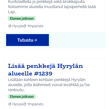
Kuntolaitteita ja penkkejä sekä kirsikkapuita.
Iloksemme alueella muuttanut lapsiperheitä lisää.
Lap…
Etenee jatkoon
Hyrylä
Ympäristö
Rajaa tulokset aihepiirin mukaan: Hyrylä
Rajaa tulokset teeman mukaan: Ympäristö
Tutustu
Lisää penkkejä Hyrylän
alueelle #1239
Lisätään kahteen kohtaan penkkejä Hyrylän
alueelle, jotta ikäihmiset voivat levähtää ja/tai
rentoutu…
Etenee jatkoon
Hyrylä
Ympäristö
Rajaa tulokset aihepiirin mukaan: Hyrylä
Rajaa tulokset teeman mukaan: Ympäristö