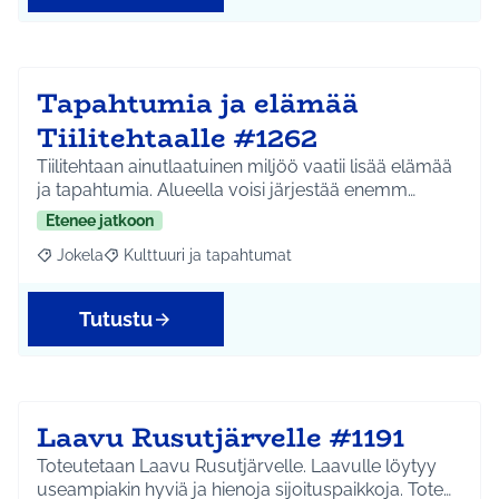
Tapahtumia ja elämää
Tiilitehtaalle #1262
Tiilitehtaan ainutlaatuinen miljöö vaatii lisää elämää
ja tapahtumia. Alueella voisi järjestää enemm…
Etenee jatkoon
Jokela
Kulttuuri ja tapahtumat
Rajaa tulokset aihepiirin mukaan: Jokela
Rajaa tulokset teeman mukaan: Kulttuuri ja tapahtum
Tutustu
Laavu Rusutjärvelle #1191
Toteutetaan Laavu Rusutjärvelle. Laavulle löytyy
useampiakin hyviä ja hienoja sijoituspaikkoja. Tote…