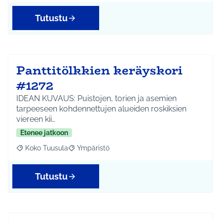
Tutustu
Panttitölkkien keräyskori
#1272
IDEAN KUVAUS: Puistojen, torien ja asemien
tarpeeseen kohdennettujen alueiden roskiksien
viereen kii…
Etenee jatkoon
Koko Tuusula
Ympäristö
Rajaa tulokset aihepiirin mukaan: Koko Tuusula
Rajaa tulokset teeman mukaan: Ympäristö
Tutustu