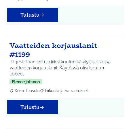
Rajaa tulokset aihepiirin mukaan: Hyrylä
Rajaa tulokset teeman mukaan: Liikunta ja harrastuks
Tutustu
Vaatteiden korjauslanit
#1199
Järjestetään esimerkiksi koulun käsityöluokassa
vaatteiden korjauslanit. Käytössä olisi koulun
konee…
Etenee jatkoon
Koko Tuusula
Liikunta ja harrastukset
Rajaa tulokset aihepiirin mukaan: Koko Tuusula
Rajaa tulokset teeman mukaan: Liikunta ja harr
Tutustu