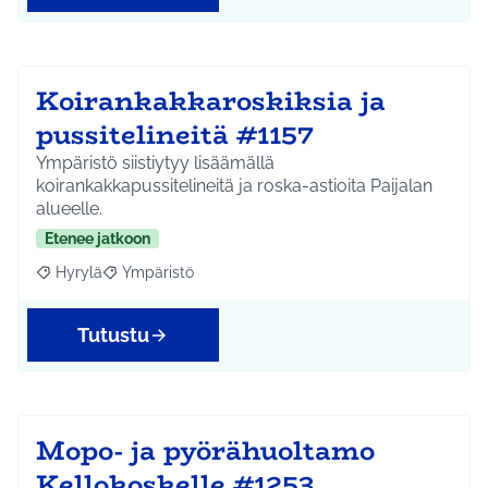
Koirankakkaroskiksia ja
pussitelineitä #1157
Ympäristö siistiytyy lisäämällä
koirankakkapussitelineitä ja roska-astioita Paijalan
alueelle.
Etenee jatkoon
Hyrylä
Ympäristö
Rajaa tulokset aihepiirin mukaan: Hyrylä
Rajaa tulokset teeman mukaan: Ympäristö
Tutustu
Mopo- ja pyörähuoltamo
Kellokoskelle #1253