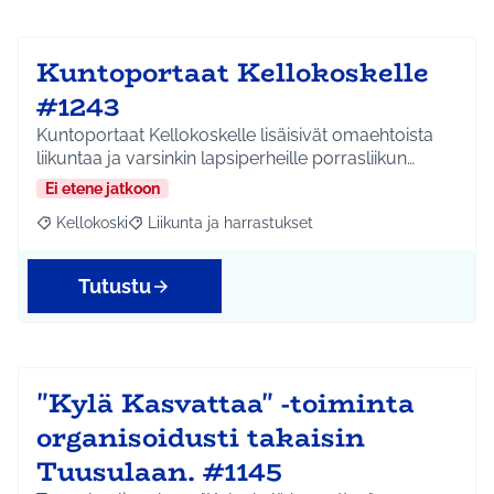
Kuntoportaat Kellokoskelle
#1243
Kuntoportaat Kellokoskelle lisäisivät omaehtoista
liikuntaa ja varsinkin lapsiperheille porrasliikun…
Ei etene jatkoon
Kellokoski
Liikunta ja harrastukset
Rajaa tulokset aihepiirin mukaan: Kellokoski
Rajaa tulokset teeman mukaan: Liikunta ja harrast
Tutustu
"Kylä Kasvattaa" -toiminta
organisoidusti takaisin
Tuusulaan. #1145