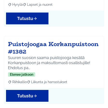
Hyrylä
Lapset ja nuoret
Rajaa tulokset aihepiirin mukaan: Hyrylä
Rajaa tulokset teeman mukaan: Lapset ja nuoret
Tutustu
Puistojoogaa Korkanpuistoon
#1382
Suuren suosion saama puistojooga kesällä
Korkanpuistoon ja maksuttomasti osallistujille!
Ehdotus pa…
Etenee jatkoon
Riihikallio
Liikunta ja harrastukset
Rajaa tulokset aihepiirin mukaan: Riihikallio
Rajaa tulokset teeman mukaan: Liikunta ja harrastu
Tutustu