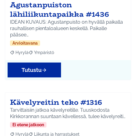
Agustanpuiston
lähiliikuntapaikka #1436
IDEAN KUVAUS: Agustanpuisto on hyvällä paikalla
rauhallisen pientaloalueen keskellä. Paikalle
pääsee…
Arvioitavana
Hyrylä
Ympäristö
Rajaa tulokset aihepiirin mukaan: Hyrylä
Rajaa tulokset teeman mukaan: Ympäristö
Tutustu
Kävelyreitin teko #1316
Tarvittaisiin jatkoa kävelyreitille. Tuuskodosta
Kirkkorannan suuntaan kävellessä, tulee kävelyreiti…
Ei etene jatkoon
Hyrylä
Liikunta ja harrastukset