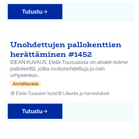
Tutustu
Unohdettujen pallokenttien
herättäminen #1452
IDEAN KUVAUS: Etelä-Tuusulassa on ainakin kolme
pallokenttä, jotka ovatunohdettuja ja osin
umpeenkas…
Arvioitavana
Etelä-Tuusulan kylät
Liikunta ja harrastukset
Rajaa tulokset aihepiirin mukaan: Etelä-Tuusulan kylät
Rajaa tulokset teeman mukaan: Liikunta
Tutustu