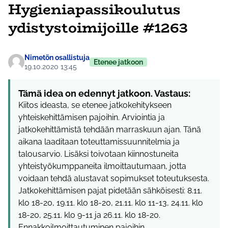
Hygieniapassikoulutus
ydistystoimijoille #1263
Nimetön osallistuja
Etenee jatkoon
19.10.2020 13:45
Tämä idea on edennyt jatkoon. Vastaus:
Kiitos ideasta, se etenee jatkokehitykseen
yhteiskehittämisen pajoihin. Arviointia ja
jatkokehittämistä tehdään marraskuun ajan. Tänä
aikana laaditaan toteuttamissuunnitelmia ja
talousarvio. Lisäksi toivotaan kiinnostuneita
yhteistyökumppaneita ilmoittautumaan, jotta
voidaan tehdä alustavat sopimukset toteutuksesta.
Jatkokehittämisen pajat pidetään sähköisesti: 8.11.
klo 18-20, 19.11. klo 18-20, 21.11. klo 11-13, 24.11. klo
18-20, 25.11. klo 9-11 ja 26.11. klo 18-20.
Ennakkoilmoittautuminen pajoihin