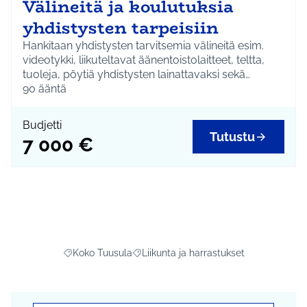
Välineitä ja koulutuksia
yhdistysten tarpeisiin
Hankitaan yhdistysten tarvitsemia välineitä esim.
videotykki, liikuteltavat äänentoistolaitteet, teltta,
tuoleja, pöytiä yhdistysten lainattavaksi sekä
järjestetään koulutuksia. Hankkeen toteutuessa
90
ääntä
yhdistysten kanssa päätetään, mitä hankittavat
välineet ovat ja mikä koulutus järjestetään.
Budjetti
Tutustu
7 000 €
Koko Tuusula
Liikunta ja harrastukset
Rajaa tulokset aihepiirin mukaan: Koko Tuusula
Rajaa tulokset teeman mukaan: Liikunta