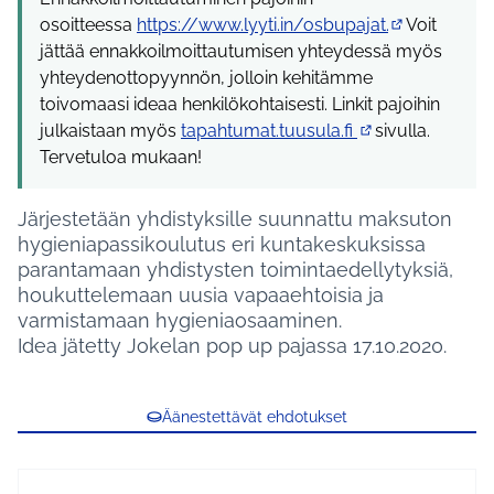
osoitteessa
https://www.lyyti.in/osbupajat.
Voit
(Ulkoinen link
jättää ennakkoilmoittautumisen yhteydessä myös
yhteydenottopyynnön, jolloin kehitämme
toivomaasi ideaa henkilökohtaisesti. Linkit pajoihin
julkaistaan myös
tapahtumat.tuusula.fi
sivulla.
(Ulkoinen linkki)
Tervetuloa mukaan!
Järjestetään yhdistyksille suunnattu maksuton
hygieniapassikoulutus eri kuntakeskuksissa
parantamaan yhdistysten toimintaedellytyksiä,
houkuttelemaan uusia vapaaehtoisia ja
varmistamaan hygieniaosaaminen.
Idea jätetty Jokelan pop up pajassa 17.10.2020.
Äänestettävät ehdotukset