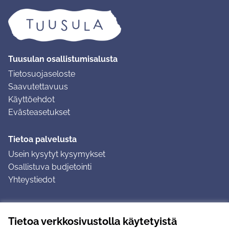
Tuusulan osallistumisalusta
Tietosuojaseloste
Saavutettavuus
Käyttöehdot
Evästeasetukset
Tietoa palvelusta
Usein kysytyt kysymykset
Osallistuva budjetointi
Yhteystiedot
Ohjeet
Tietoa verkkosivustolla käytetyistä
Ohjeet kirjautumiseen