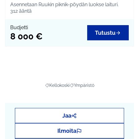
Asennetaan Ruukin piknik-pöydän luokse laituri.
312
ääntä
Budjetti
Tutustu
8 000 €
Kellokoski
Ympäristö
Rajaa tulokset aihepiirin mukaan: Kellokoski
Rajaa tulokset teeman mukaan: Y
Jaa
Ilmoita