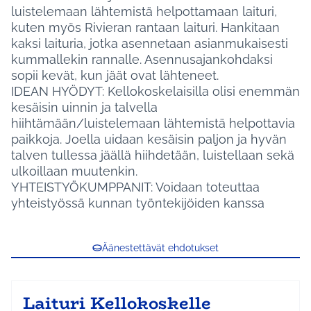
luistelemaan lähtemistä helpottamaan laituri,
kuten myös Rivieran rantaan laituri. Hankitaan
kaksi laituria, jotka asennetaan asianmukaisesti
kummallekin rannalle. Asennusajankohdaksi
sopii kevät, kun jäät ovat lähteneet.
IDEAN HYÖDYT: Kellokoskelaisilla olisi enemmän
kesäisin uinnin ja talvella
hiihtämään/luistelemaan lähtemistä helpottavia
paikkoja. Joella uidaan kesäisin paljon ja hyvän
talven tullessa jäällä hiihdetään, luistellaan sekä
ulkoillaan muutenkin.
YHTEISTYÖKUMPPANIT: Voidaan toteuttaa
yhteistyössä kunnan työntekijöiden kanssa
Äänestettävät ehdotukset
Laituri Kellokoskelle