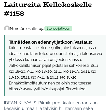
Laitureita Kellokoskelle
#1158
Nimetön osallistuja
Etenee jatkoon
Tämä idea on edennyt jatkoon. Vastaus:
Kiitos ideasta, se etenee jatkojalostukseen, jossa
idealle laaditaan toteutussuunnitelma ja talousarvio
yhdessä kunnan asiantuntijoiden kanssa.
Jatkokehittämisen pajat pidetään sähköisesti: 18.11.
klo 18-20, 9.11. klo 18-20, 21.11. klo 11-13, 24.11. klo
18-20, 25.11. klo 9-11 ja 26.11. klo 18-20.
Ennakkoilmoittautuminen pajoihin osoitteessa
https://www.lyyti.in/osbupajat. Tervetuloa!
IDEAN KUVAUS: Piknik-penkkialueen rantaan
kesäisin uimaan ja talvisin hiihtämään sekä