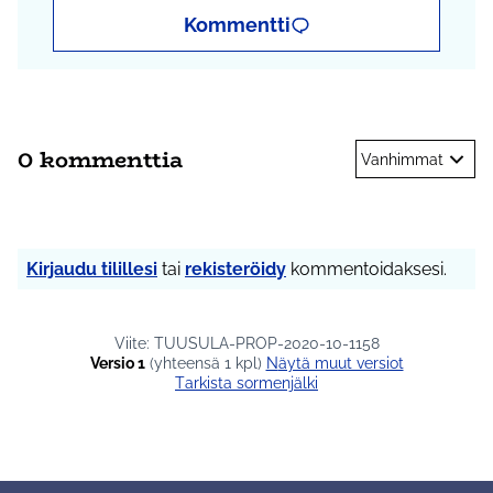
Kommentti
0 kommenttia
Vanhimmat
Kirjaudu tilillesi
tai
rekisteröidy
kommentoidaksesi.
Viite: TUUSULA-PROP-2020-10-1158
Versio 1
(yhteensä 1 kpl)
näytä muut versiot
Tarkista sormenjälki