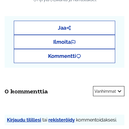
Rajaa tulokset aihepiirin mukaan: Hyrylä
Rajaa tulokset teeman mukaan: Liikunta ja
Jaa
Ilmoita
Kommentti
0 kommenttia
Vanhimmat
Kirjaudu tilillesi
tai
rekisteröidy
kommentoidaksesi.