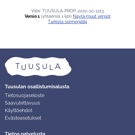
Viite: TUUSULA-PROP-2020-10-1223
Versio 1
(yhteensä 1 kpl)
näytä muut versiot
Tarkista sormenjälki
Tuusulan osallistumisalusta
Tietosuojaseloste
Saavutettavuus
Käyttöehdot
Evästeasetukset
Tietoa palvelusta