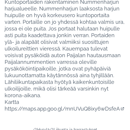
Kuntoportaiden rakentaminen Nummenharjun
harjualueelle. Nummenharjun laaksosta harjun
huipulle on hyvä korkeusero kuntoportaita
varten. Portaille on jo yhdessä kohtaa valmis ura,
jossa ei ole puita. Jos portaat halutaan huipulle
asti puita kaadettava jonkin verran. Portaiden
ylä- ja alapäät olisivat valmiiksi suosittujen
ulkoilureittien vieressä. Kauempaa tulevat
voisivat pysäköidä auton Paijalan hautausmaan
Paijalannummentien varressa oleville
pysäkököintipaikoille, jotka ovat pyhäpäiviä
lukuunottamatta käytännössä aina tyhjillään.
Lähiliikuntapaikasta hyötyä kaikenkuntoisille
ulkoilijoille, mikä olisi tärkeää varsinkin nyt
korona-aikana.
Kartta
https://maps.app.goo.gl/mnUVuQ8ixy6wDsfeA
(Ulk
Hyrylä
Liikunta ja harrastukset