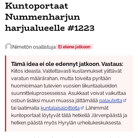
Kuntoportaat
Nummenharjun
harjualueelle #1223
Nimetön osallistuja
Ei etene jatkoon
Tämä idea ei ole edennyt jatkoon. Vastaus:
Kiitos ideasta. Valitettavasti kustannukset ylittävät
varatun määrärahan, mutta toiveita pyritään
huomioimaan tulevien vuosien liikuntaalueiden
suunnitteluprosesseissa. Asukkaat voivat vaikuttaa
osbun lisäksi muun muassa jättämällä
palautetta
(Ulkoin
tai laatimalla
kuntalaisaloitteita
.Lähimmät
(Ulkoinen linkki)
kuntoportaat löytyvät tällä hetkellä Järvenpäästä ja
hetken päästä myös Hyrylän urheilukeskuksesta.