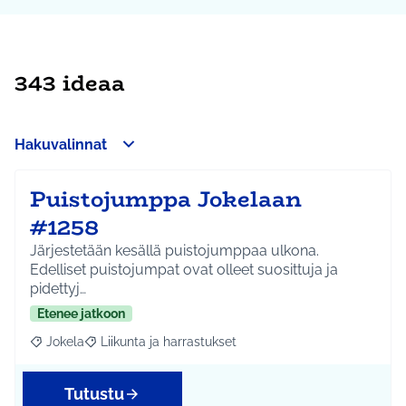
343 ideaa
Hakuvalinnat
Puistojumppa Jokelaan
#1258
Järjestetään kesällä puistojumppaa ulkona.
Edelliset puistojumpat ovat olleet suosittuja ja
pidettyj…
Etenee jatkoon
Jokela
Liikunta ja harrastukset
Rajaa tulokset aihepiirin mukaan: Jokela
Rajaa tulokset teeman mukaan: Liikunta ja harrastuks
Tutustu