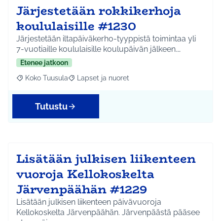
Järjestetään rokkikerhoja
koululaisille #1230
Järjestetään iltapäiväkerho-tyyppistä toimintaa yli
7-vuotiaille koululaisille koulupäivän jälkeen.…
Etenee jatkoon
Koko Tuusula
Lapset ja nuoret
Rajaa tulokset aihepiirin mukaan: Koko Tuusula
Rajaa tulokset teeman mukaan: Lapset ja nuor
Tutustu
Lisätään julkisen liikenteen
vuoroja Kellokoskelta
Järvenpäähän #1229
Lisätään julkisen liikenteen päivävuoroja
Kellokoskelta Järvenpäähän. Järvenpäästä pääsee