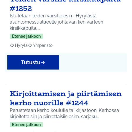
#1252
Istutetaan teiden varsille esim. Hyrylästä
asuntomessualueelle johtavan tien varteen
kirsikkapuita. …
Etenee jatkoon
Hyrylä
Ympäristö
Rajaa tulokset aihepiirin mukaan: Hyrylä
Rajaa tulokset teeman mukaan: Ympäristö
Tutustu
Kirjoittamisen ja piirtämisen
kerho nuorille #1244
Perustetaan kerho koululle tai kirjastoon. Kerhossa
kirjoitettaisiin ja piirrettäisiin esim. sarjaku…
Etenee jatkoon