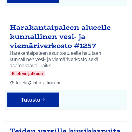
Harakantaipaleen alueelle
kunnallinen vesi- ja
viemäriverkosto #1257
Harakantaipaleen asuntoalueelle halutaan
kunnallinen vesi- ja viemäriverkosto sekä
asemakaava. Paikk…
Ei etene jatkoon
Jokela
Infra ja liikenne
Rajaa tulokset aihepiirin mukaan: Jokela
Rajaa tulokset teeman mukaan: Infra ja liikenne
Tutustu
Teiden varsille kirsikkapuita