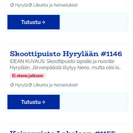
Hyrylä
Liikunta ja harrastukset
Rajaa tulokset aihepiirin mukaan: Hyrylä
Rajaa tulokset teeman mukaan: Liikunta ja harrastuks
Tutustu
Skoottipuisto Hyrylään #1146
IDEAN KUVAUS: Skoottipuisto lapsille ja nuorille
Hyrylään. Järvenpäästä löytyy hieno, mutta olisi ki…
Ei etene jatkoon
Hyrylä
Liikunta ja harrastukset
Rajaa tulokset aihepiirin mukaan: Hyrylä
Rajaa tulokset teeman mukaan: Liikunta ja harrastuks
Tutustu