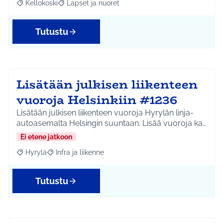
Kellokoski
Lapset ja nuoret
Rajaa tulokset aihepiirin mukaan: Kellokoski
Rajaa tulokset teeman mukaan: Lapset ja nuoret
Tutustu
Lisätään julkisen liikenteen
vuoroja Helsinkiin #1236
Lisätään julkisen liikenteen vuoroja Hyrylän linja-
autoasemalta Helsingin suuntaan. Lisää vuoroja ka…
Ei etene jatkoon
Hyrylä
Infra ja liikenne
Rajaa tulokset aihepiirin mukaan: Hyrylä
Rajaa tulokset teeman mukaan: Infra ja liikenne
Tutustu