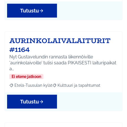
Tutustu
AURINKOLAIVALAITURIT
#1164
Nyt Gustavelundin rannasta liikennöiville
'aurinkolaivoille' tulisi saada PIKAISESTI laituripaikat
a…
Ei etene jatkoon
Etelä-Tuusulan kylät
Kulttuuri ja tapahtumat
Rajaa tulokset aihepiirin mukaan: Etelä-Tuusulan kylät
Rajaa tulokset teeman mukaan: Kulttuur
Tutustu