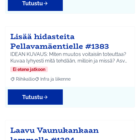
Tutustu
Lisää hidasteita
Pellavamäentielle #1383
IDEAN KUVAUS: Miten muutos voitaisiin toteuttaa?
Kuvaa lyhyesti mitä tehdään, milloin ja missä? Asv…
Ei etene jatkoon
Riihikallio
Infra ja liikenne
Rajaa tulokset aihepiirin mukaan: Riihikallio
Rajaa tulokset teeman mukaan: Infra ja liikenne
Tutustu
Laavu Vaunukankaan
lammelle #1384