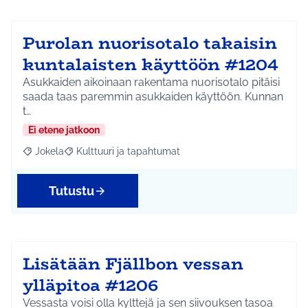
Purolan nuorisotalo takaisin
kuntalaisten käyttöön #1204
Asukkaiden aikoinaan rakentama nuorisotalo pitäisi
saada taas paremmin asukkaiden käyttöön. Kunnan
t…
Ei etene jatkoon
Jokela
Kulttuuri ja tapahtumat
Rajaa tulokset aihepiirin mukaan: Jokela
Rajaa tulokset teeman mukaan: Kulttuuri ja tapahtum
Tutustu
Lisätään Fjällbon vessan
ylläpitoa #1206
Vessasta voisi olla kylttejä ja sen siivouksen tasoa