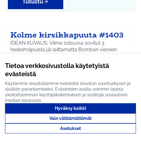
Tutustu
Kolme kirsikkapuuta #1403
IDEAN KUVAUS: Viime osbussa sovitut 3
hedelmäpuista jäi laittamatta Bomban viereen
Kotkapuistoon nyt…
Tietoa verkkosivustolla käytetyistä
Etenee jatkoon
evästeistä
Riihikallio
Ympäristö
Rajaa tulokset aihepiirin mukaan: Riihikallio
Rajaa tulokset teeman mukaan: Ympäristö
Käytämme sivustollamme evästeitä sivuston suorituskyvyn ja
sisällön parantamiseksi. Evästeiden avulla voimme tarjota
Tutustu
yksilöllisemmän käyttäjäkokemuksen ja sisältöjä sosiaalisen
median kanavista.
Hyväksy kaikki
Vain välttämättömät
Kesätyöntekijöitä
Asetukset
siruetanoiden torjuntaan