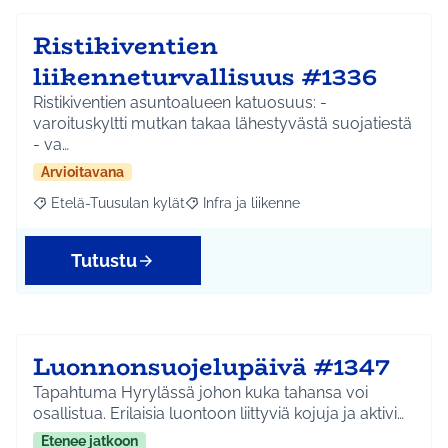
Ristikiventien
liikenneturvallisuus #1336
Ristikiventien asuntoalueen katuosuus: -
varoituskyltti mutkan takaa lähestyvästä suojatiestä
- va…
Arvioitavana
Etelä-Tuusulan kylät
Infra ja liikenne
Rajaa tulokset aihepiirin mukaan: Etelä-Tuusulan kylät
Rajaa tulokset teeman mukaan: Infra ja 
Tutustu
Luonnonsuojelupäivä #1347
Tapahtuma Hyrylässä johon kuka tahansa voi
osallistua. Erilaisia luontoon liittyviä kojuja ja aktivi…
Etenee jatkoon