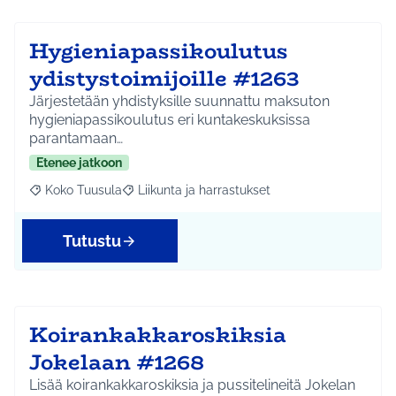
Hygieniapassikoulutus
ydistystoimijoille #1263
Järjestetään yhdistyksille suunnattu maksuton
hygieniapassikoulutus eri kuntakeskuksissa
parantamaan…
Etenee jatkoon
Koko Tuusula
Liikunta ja harrastukset
Rajaa tulokset aihepiirin mukaan: Koko Tuusula
Rajaa tulokset teeman mukaan: Liikunta ja harr
Tutustu
Koirankakkaroskiksia
Jokelaan #1268
Lisää koirankakkaroskiksia ja pussitelineitä Jokelan