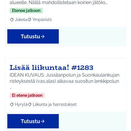
alueelle. Näillä mahdollistetaan koirien jätöks…
Etenee jatkoon
Jokela
Ympäristö
Rajaa tulokset aihepiirin mukaan: Jokela
Rajaa tulokset teeman mukaan: Ympäristö
Tutustu
Lisää liikuntaa! #1283
IDEAN KUVAUS: Jussilanpolun ja Suonkaulankujan
risteyksestä (vas.alas) alkavaa suositun lenkkipolun
…
Ei etene jatkoon
Hyrylä
Liikunta ja harrastukset
Rajaa tulokset aihepiirin mukaan: Hyrylä
Rajaa tulokset teeman mukaan: Liikunta ja harrastuks
Tutustu