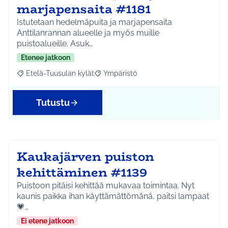
marjapensaita #1181
Istutetaan hedelmäpuita ja marjapensaita
Anttilanrannan alueelle ja myös muille
puistoalueille. Asuk…
Etenee jatkoon
Etelä-Tuusulan kylät
Ympäristö
Rajaa tulokset aihepiirin mukaan: Etelä-Tuusulan kylät
Rajaa tulokset teeman mukaan: Ympäri
Tutustu
Kaukajärven puiston
kehittäminen #1139
Puistoon pitäisi kehittää mukavaa toimintaa. Nyt
kaunis paikka ihan käyttämättömänä, paitsi lampaat
💗…
Ei etene jatkoon