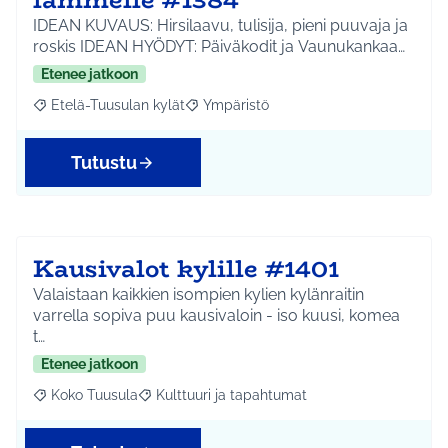
IDEAN KUVAUS: Hirsilaavu, tulisija, pieni puuvaja ja
roskis IDEAN HYÖDYT: Päiväkodit ja Vaunukankaa…
Etenee jatkoon
Etelä-Tuusulan kylät
Ympäristö
Rajaa tulokset aihepiirin mukaan: Etelä-Tuusulan kylät
Rajaa tulokset teeman mukaan: Ympäri
Tutustu
Kausivalot kylille #1401
Valaistaan kaikkien isompien kylien kylänraitin
varrella sopiva puu kausivaloin - iso kuusi, komea
t…
Etenee jatkoon
Koko Tuusula
Kulttuuri ja tapahtumat
Rajaa tulokset aihepiirin mukaan: Koko Tuusula
Rajaa tulokset teeman mukaan: Kulttuuri ja ta