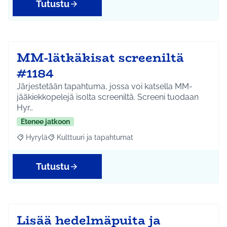
Tutustu
MM-lätkäkisat screeniltä
#1184
Järjestetään tapahtuma, jossa voi katsella MM-
jääkiekkopelejä isolta screeniltä. Screeni tuodaan
Hyr…
Etenee jatkoon
Hyrylä
Kulttuuri ja tapahtumat
Rajaa tulokset aihepiirin mukaan: Hyrylä
Rajaa tulokset teeman mukaan: Kulttuuri ja tapahtum
Tutustu
Lisää hedelmäpuita ja