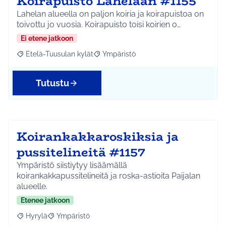
Koirapuisto Lahelaan #1155
Lahelan alueella on paljon koiria ja koirapuistoa on
toivottu jo vuosia. Koirapuisto toisi koirien o…
Ei etene jatkoon
Etelä-Tuusulan kylät
Ympäristö
Rajaa tulokset aihepiirin mukaan: Etelä-Tuusulan kylät
Rajaa tulokset teeman mukaan: Ympäri
Tutustu
Koirankakkaroskiksia ja
pussitelineitä #1157
Ympäristö siistiytyy lisäämällä
koirankakkapussitelineitä ja roska-astioita Paijalan
alueelle.
Etenee jatkoon
Hyrylä
Ympäristö
Rajaa tulokset aihepiirin mukaan: Hyrylä
Rajaa tulokset teeman mukaan: Ympäristö