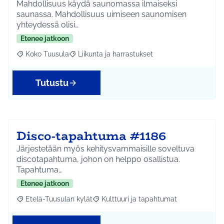
Mahdollisuus käydä saunomassa ilmaiseksi
saunassa. Mahdollisuus uimiseen saunomisen
yhteydessä olisi…
Etenee jatkoon
Koko Tuusula
Liikunta ja harrastukset
Rajaa tulokset aihepiirin mukaan: Koko Tuusula
Rajaa tulokset teeman mukaan: Liikunta ja harr
Tutustu
Disco-tapahtuma #1186
Järjestetään myös kehitysvammaisille soveltuva
discotapahtuma, johon on helppo osallistua.
Tapahtuma…
Etenee jatkoon
Etelä-Tuusulan kylät
Kulttuuri ja tapahtumat
Rajaa tulokset aihepiirin mukaan: Etelä-Tuusulan kylät
Rajaa tulokset teeman mukaan: Kulttuur