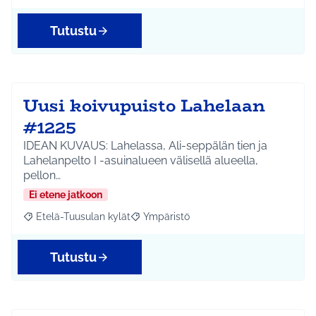
Tutustu
Uusi koivupuisto Lahelaan
#1225
IDEAN KUVAUS: Lahelassa, Ali-seppälän tien ja
Lahelanpelto I -asuinalueen välisellä alueella,
pellon…
Ei etene jatkoon
Etelä-Tuusulan kylät
Ympäristö
Rajaa tulokset aihepiirin mukaan: Etelä-Tuusulan kylät
Rajaa tulokset teeman mukaan: Ympäri
Tutustu