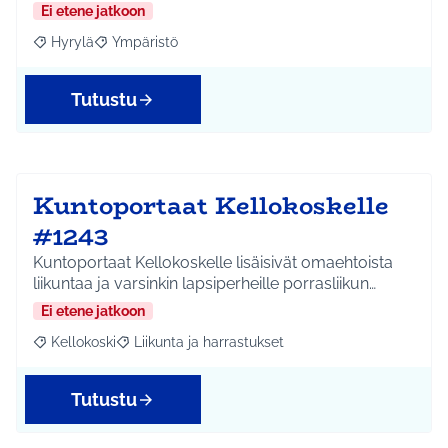
Ei etene jatkoon
Hyrylä
Ympäristö
Rajaa tulokset aihepiirin mukaan: Hyrylä
Rajaa tulokset teeman mukaan: Ympäristö
Tutustu
Kuntoportaat Kellokoskelle
#1243
Kuntoportaat Kellokoskelle lisäisivät omaehtoista
liikuntaa ja varsinkin lapsiperheille porrasliikun…
Ei etene jatkoon
Kellokoski
Liikunta ja harrastukset
Rajaa tulokset aihepiirin mukaan: Kellokoski
Rajaa tulokset teeman mukaan: Liikunta ja harrast
Tutustu