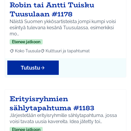
Robin tai Antti Tuisku
Tuusulaan #1178
Näistä Suomen ykkösartisteista jompi kumpi voisi
esiintyä tulevana kesänä Tuusulassa, esimerkiksi
mo…
Etenee jatkoon
Koko Tuusula
Kulttuuri ja tapahtumat
Rajaa tulokset aihepiirin mukaan: Koko Tuusula
Rajaa tulokset teeman mukaan: Kulttuuri ja ta
Tutustu
Erityisryhmien
sählytapahtuma #1183
Järjestetään erityisryhmille sählytapahtuma, jossa
voisi tavata uusia kavereita. Idea jätetty toi…
Etenee jatkoon