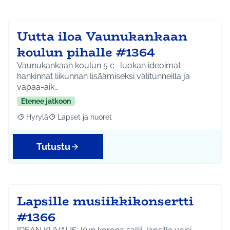
Uutta iloa Vaunukankaan
koulun pihalle #1364
Vaunukankaan koulun 5 c -luokan ideoimat
hankinnat liikunnan lisäämiseksi välitunneilla ja
vapaa-aik…
Etenee jatkoon
Hyrylä
Lapset ja nuoret
Rajaa tulokset aihepiirin mukaan: Hyrylä
Rajaa tulokset teeman mukaan: Lapset ja nuoret
Tutustu
Lapsille musiikkikonsertti
#1366