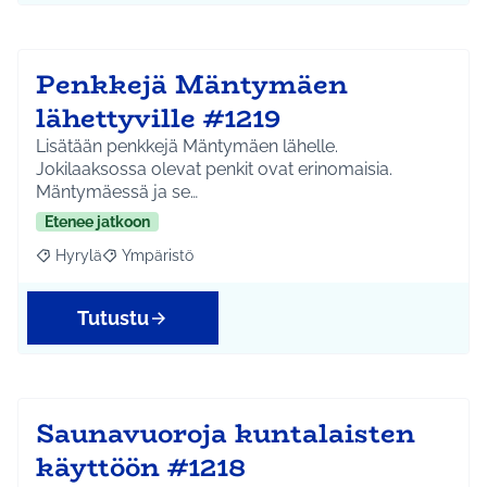
Penkkejä Mäntymäen
lähettyville #1219
Lisätään penkkejä Mäntymäen lähelle.
Jokilaaksossa olevat penkit ovat erinomaisia.
Mäntymäessä ja se…
Etenee jatkoon
Hyrylä
Ympäristö
Rajaa tulokset aihepiirin mukaan: Hyrylä
Rajaa tulokset teeman mukaan: Ympäristö
Tutustu
Saunavuoroja kuntalaisten
käyttöön #1218