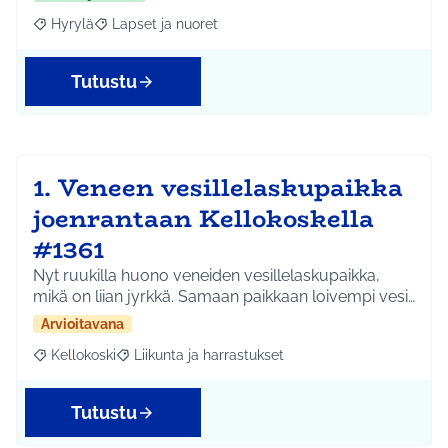
Hyrylä
Lapset ja nuoret
Rajaa tulokset aihepiirin mukaan: Hyrylä
Rajaa tulokset teeman mukaan: Lapset ja nuoret
Tutustu
1. Veneen vesillelaskupaikka
joenrantaan Kellokoskella
#1361
Nyt ruukilla huono veneiden vesillelaskupaikka,
mikä on liian jyrkkä. Samaan paikkaan loivempi vesi…
Arvioitavana
Kellokoski
Liikunta ja harrastukset
Rajaa tulokset aihepiirin mukaan: Kellokoski
Rajaa tulokset teeman mukaan: Liikunta ja harrast
Tutustu