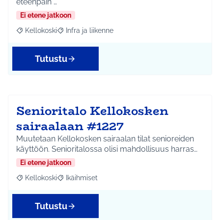
eteenpäin …
Ei etene jatkoon
Kellokoski
Infra ja liikenne
Rajaa tulokset aihepiirin mukaan: Kellokoski
Rajaa tulokset teeman mukaan: Infra ja liikenne
Tutustu
Senioritalo Kellokosken
sairaalaan #1227
Muutetaan Kellokosken sairaalan tilat senioreiden
käyttöön. Senioritalossa olisi mahdollisuus harras…
Ei etene jatkoon
Kellokoski
Ikäihmiset
Rajaa tulokset aihepiirin mukaan: Kellokoski
Rajaa tulokset teeman mukaan: Ikäihmiset
Tutustu