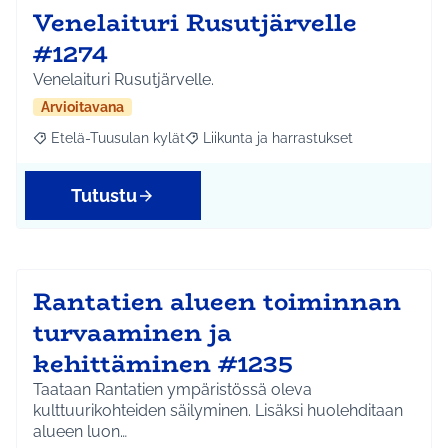
Venelaituri Rusutjärvelle
#1274
Venelaituri Rusutjärvelle.
Arvioitavana
Etelä-Tuusulan kylät
Liikunta ja harrastukset
Rajaa tulokset aihepiirin mukaan: Etelä-Tuusulan kylät
Rajaa tulokset teeman mukaan: Liikunta
Tutustu
Rantatien alueen toiminnan
turvaaminen ja
kehittäminen #1235
Taataan Rantatien ympäristössä oleva
kulttuurikohteiden säilyminen. Lisäksi huolehditaan
alueen luon…