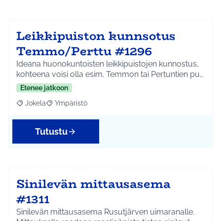
Leikkipuiston kunnsotus
Temmo/Perttu #1296
Ideana huonokuntoisten leikkipuistojen kunnostus,
kohteena voisi olla esim. Temmon tai Pertuntien pu…
Etenee jatkoon
Jokela
Ympäristö
Rajaa tulokset aihepiirin mukaan: Jokela
Rajaa tulokset teeman mukaan: Ympäristö
Tutustu
Sinilevän mittausasema
#1311
Sinilevän mittausasema Rusutjärven uimaranalle.