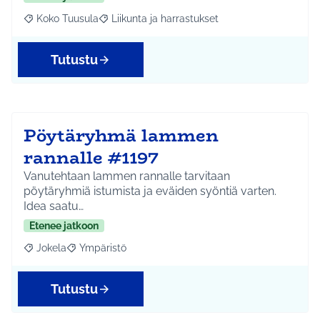
Koko Tuusula
Liikunta ja harrastukset
Rajaa tulokset aihepiirin mukaan: Koko Tuusula
Rajaa tulokset teeman mukaan: Liikunta ja harr
Tutustu
Pöytäryhmä lammen
rannalle #1197
Vanutehtaan lammen rannalle tarvitaan
pöytäryhmiä istumista ja eväiden syöntiä varten.
Idea saatu…
Etenee jatkoon
Jokela
Ympäristö
Rajaa tulokset aihepiirin mukaan: Jokela
Rajaa tulokset teeman mukaan: Ympäristö
Tutustu