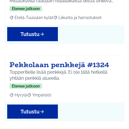
Mittauksella raadaan reaaliaikaista tietoa sinilevä…
Etenee jatkoon
Etelä-Tuusulan kylät
Liikunta ja harrastukset
Rajaa tulokset aihepiirin mukaan: Etelä-Tuusulan kylät
Rajaa tulokset teeman mukaan: Liikunta
Tutustu
Pekkolaan penkkejä #1324
Topperitielle lisää penkkejä. Ei ole tällä hetkellä
yhtään penkkiä alueella.
Etenee jatkoon
Hyrylä
Ympäristö
Rajaa tulokset aihepiirin mukaan: Hyrylä
Rajaa tulokset teeman mukaan: Ympäristö
Tutustu