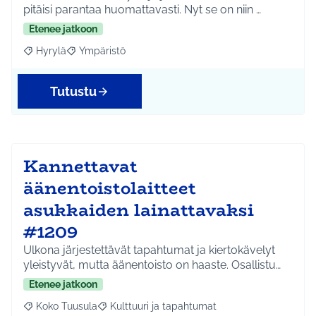
pitäisi parantaa huomattavasti. Nyt se on niin …
Etenee jatkoon
Hyrylä
Ympäristö
Rajaa tulokset aihepiirin mukaan: Hyrylä
Rajaa tulokset teeman mukaan: Ympäristö
Tutustu
Kannettavat
äänentoistolaitteet
asukkaiden lainattavaksi
#1209
Ulkona järjestettävät tapahtumat ja kiertokävelyt
yleistyvät, mutta äänentoisto on haaste. Osallistu…
Etenee jatkoon
Koko Tuusula
Kulttuuri ja tapahtumat
Rajaa tulokset aihepiirin mukaan: Koko Tuusula
Rajaa tulokset teeman mukaan: Kulttuuri ja ta