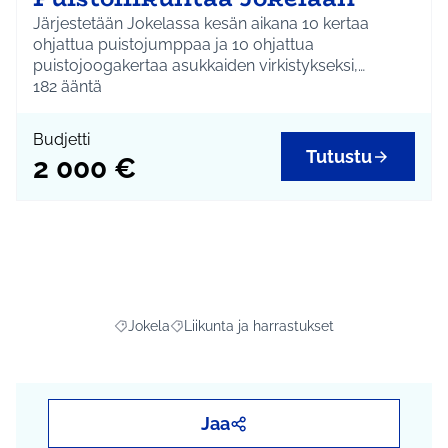
Järjestetään Jokelassa kesän aikana 10 kertaa
ohjattua puistojumppaa ja 10 ohjattua
puistojoogakertaa asukkaiden virkistykseksi,
fyysisen hyvän olon lisäämiseksi ja kunnon
182
ääntä
kohentamiseksi.
Budjetti
Tutustu
2 000 €
Jokela
Liikunta ja harrastukset
Rajaa tulokset aihepiirin mukaan: Jokela
Rajaa tulokset teeman mukaan: Liikunta ja
Jaa