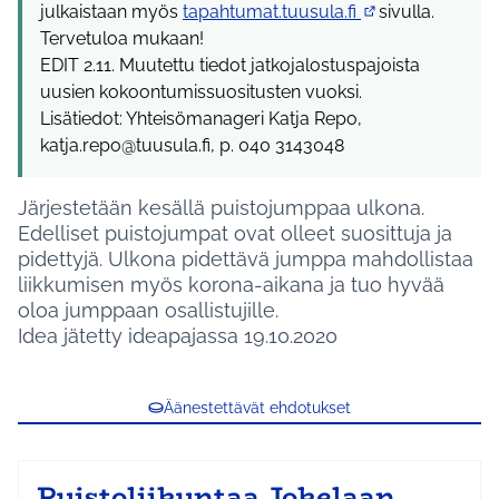
julkaistaan myös
tapahtumat.tuusula.fi
sivulla.
(Ulkoinen linkki)
Tervetuloa mukaan!
EDIT 2.11. Muutettu tiedot jatkojalostuspajoista
uusien kokoontumissuositusten vuoksi.
Lisätiedot: Yhteisömanageri Katja Repo,
katja.repo@tuusula.fi, p. 040 3143048
Järjestetään kesällä puistojumppaa ulkona.
Edelliset puistojumpat ovat olleet suosittuja ja
pidettyjä. Ulkona pidettävä jumppa mahdollistaa
liikkumisen myös korona-aikana ja tuo hyvää
oloa jumppaan osallistujille.
Idea jätetty ideapajassa 19.10.2020
Äänestettävät ehdotukset
Puistoliikuntaa Jokelaan