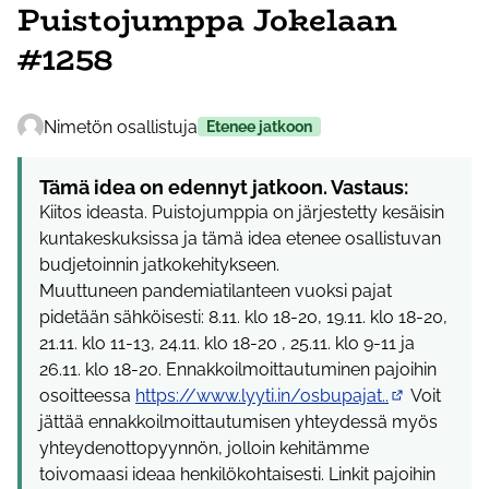
Puistojumppa Jokelaan
#1258
Nimetön osallistuja
Etenee jatkoon
Tämä idea on edennyt jatkoon. Vastaus:
Kiitos ideasta. Puistojumppia on järjestetty kesäisin
kuntakeskuksissa ja tämä idea etenee osallistuvan
budjetoinnin jatkokehitykseen.
Muuttuneen pandemiatilanteen vuoksi pajat
pidetään sähköisesti: 8.11. klo 18-20, 19.11. klo 18-20,
21.11. klo 11-13, 24.11. klo 18-20 , 25.11. klo 9-11 ja
26.11. klo 18-20. Ennakkoilmoittautuminen pajoihin
osoitteessa
https://www.lyyti.in/osbupajat..
Voit
(Ulkoinen lin
jättää ennakkoilmoittautumisen yhteydessä myös
yhteydenottopyynnön, jolloin kehitämme
toivomaasi ideaa henkilökohtaisesti. Linkit pajoihin