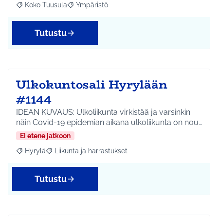
Koko Tuusula
Ympäristö
Rajaa tulokset aihepiirin mukaan: Koko Tuusula
Rajaa tulokset teeman mukaan: Ympäristö
Tutustu
Ulkokuntosali Hyrylään
#1144
IDEAN KUVAUS: Ulkoliikunta virkistää ja varsinkin
näin Covid-19 epidemian aikana ulkoliikunta on nou…
Ei etene jatkoon
Hyrylä
Liikunta ja harrastukset
Rajaa tulokset aihepiirin mukaan: Hyrylä
Rajaa tulokset teeman mukaan: Liikunta ja harrastuks
Tutustu