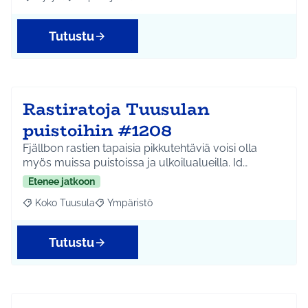
Rajaa tulokset aihepiirin mukaan: Hyrylä
Rajaa tulokset teeman mukaan: Lapset ja nuoret
Tutustu
Rastiratoja Tuusulan
puistoihin #1208
Fjällbon rastien tapaisia pikkutehtäviä voisi olla
myös muissa puistoissa ja ulkoilualueilla. Id…
Etenee jatkoon
Koko Tuusula
Ympäristö
Rajaa tulokset aihepiirin mukaan: Koko Tuusula
Rajaa tulokset teeman mukaan: Ympäristö
Tutustu