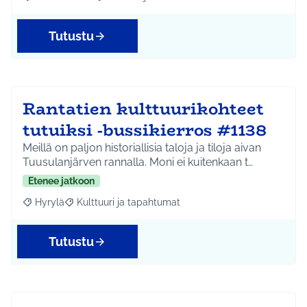
Rajaa tulokset aihepiirin mukaan: Koko Tuusula
Rajaa tulokset teeman mukaan: Liikunta ja harr
Tutustu
Rantatien kulttuurikohteet
tutuiksi -bussikierros #1138
Meillä on paljon historiallisia taloja ja tiloja aivan
Tuusulanjärven rannalla. Moni ei kuitenkaan t…
Etenee jatkoon
Hyrylä
Kulttuuri ja tapahtumat
Rajaa tulokset aihepiirin mukaan: Hyrylä
Rajaa tulokset teeman mukaan: Kulttuuri ja tapahtum
Tutustu