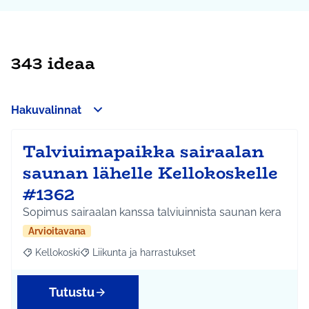
343 ideaa
Hakuvalinnat
Talviuimapaikka sairaalan
saunan lähelle Kellokoskelle
#1362
Sopimus sairaalan kanssa talviuinnista saunan kera
Arvioitavana
Kellokoski
Liikunta ja harrastukset
Rajaa tulokset aihepiirin mukaan: Kellokoski
Rajaa tulokset teeman mukaan: Liikunta ja harrast
Tutustu