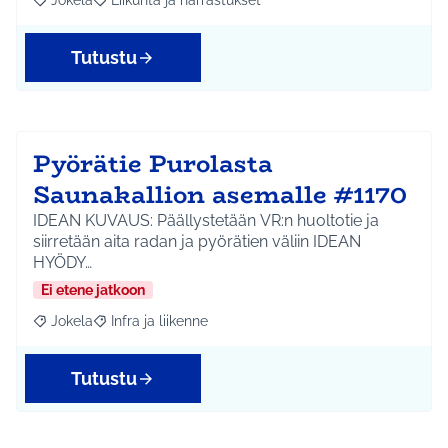
Jokela
Liikunta ja harrastukset
Rajaa tulokset aihepiirin mukaan: Jokela
Rajaa tulokset teeman mukaan: Liikunta ja harrastuks
Tutustu
Pyörätie Purolasta
Saunakallion asemalle #1170
IDEAN KUVAUS: Päällystetään VR:n huoltotie ja
siirretään aita radan ja pyörätien väliin IDEAN
HYÖDY…
Ei etene jatkoon
Jokela
Infra ja liikenne
Rajaa tulokset aihepiirin mukaan: Jokela
Rajaa tulokset teeman mukaan: Infra ja liikenne
Tutustu