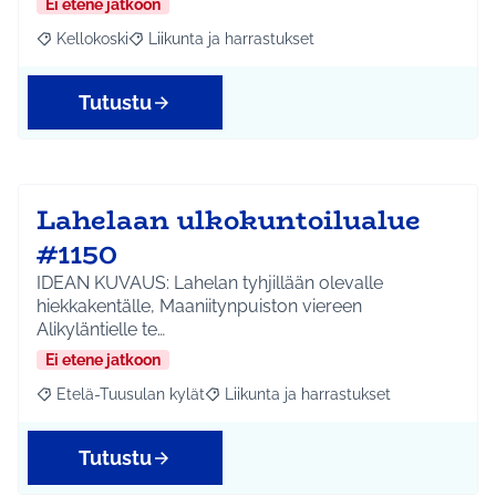
Ei etene jatkoon
Kellokoski
Liikunta ja harrastukset
Rajaa tulokset aihepiirin mukaan: Kellokoski
Rajaa tulokset teeman mukaan: Liikunta ja harrast
Tutustu
Lahelaan ulkokuntoilualue
#1150
IDEAN KUVAUS: Lahelan tyhjillään olevalle
hiekkakentälle, Maaniitynpuiston viereen
Alikyläntielle te…
Ei etene jatkoon
Etelä-Tuusulan kylät
Liikunta ja harrastukset
Rajaa tulokset aihepiirin mukaan: Etelä-Tuusulan kylät
Rajaa tulokset teeman mukaan: Liikunta
Tutustu