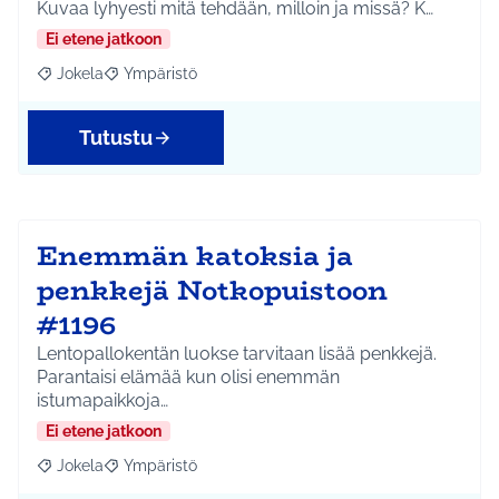
Kuvaa lyhyesti mitä tehdään, milloin ja missä? K…
Ei etene jatkoon
Jokela
Ympäristö
Rajaa tulokset aihepiirin mukaan: Jokela
Rajaa tulokset teeman mukaan: Ympäristö
Tutustu
Enemmän katoksia ja
penkkejä Notkopuistoon
#1196
Lentopallokentän luokse tarvitaan lisää penkkejä.
Parantaisi elämää kun olisi enemmän
istumapaikkoja…
Ei etene jatkoon
Jokela
Ympäristö
Rajaa tulokset aihepiirin mukaan: Jokela
Rajaa tulokset teeman mukaan: Ympäristö