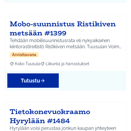
Mobo-suunnistus Ristikiven
metsään #1399
Tehdään mobiilisuunnistusrata eli nykyaikainen
kiintorastireitistö Ristikiven metsään. Tuusulan Voim…
Arvioitavana
Koko Tuusula
Liikunta ja harrastukset
Rajaa tulokset aihepiirin mukaan: Koko Tuusula
Rajaa tulokset teeman mukaan: Liikunta ja harr
Tutustu
Tietokonevuokraamo
Hyrylään #1484
Hyrylään voisi perustaa jonkun kaupan yhteyteen