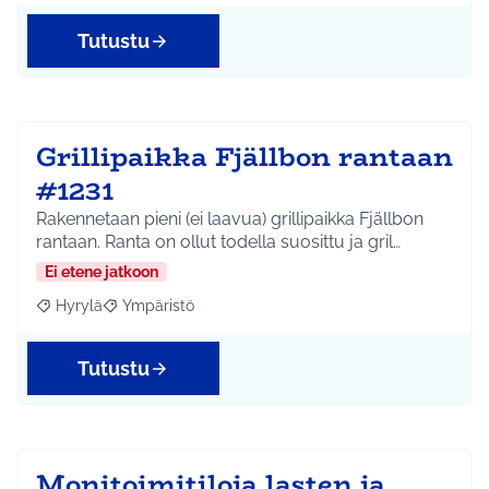
Tutustu
Grillipaikka Fjällbon rantaan
#1231
Rakennetaan pieni (ei laavua) grillipaikka Fjällbon
rantaan. Ranta on ollut todella suosittu ja gril…
Ei etene jatkoon
Hyrylä
Ympäristö
Rajaa tulokset aihepiirin mukaan: Hyrylä
Rajaa tulokset teeman mukaan: Ympäristö
Tutustu
Monitoimitiloja lasten ja