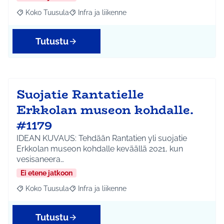
Koko Tuusula
Infra ja liikenne
Rajaa tulokset aihepiirin mukaan: Koko Tuusula
Rajaa tulokset teeman mukaan: Infra ja liikenne
Tutustu
Suojatie Rantatielle
Erkkolan museon kohdalle.
#1179
IDEAN KUVAUS: Tehdään Rantatien yli suojatie
Erkkolan museon kohdalle keväällä 2021, kun
vesisaneera…
Ei etene jatkoon
Koko Tuusula
Infra ja liikenne
Rajaa tulokset aihepiirin mukaan: Koko Tuusula
Rajaa tulokset teeman mukaan: Infra ja liikenne
Tutustu