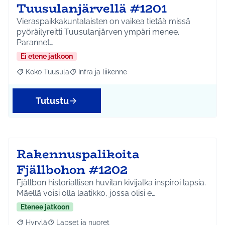
Tuusulanjärvellä #1201
Vieraspaikkakuntalaisten on vaikea tietää missä
pyöräilyreitti Tuusulanjärven ympäri menee.
Parannet…
Ei etene jatkoon
Koko Tuusula
Infra ja liikenne
Rajaa tulokset aihepiirin mukaan: Koko Tuusula
Rajaa tulokset teeman mukaan: Infra ja liikenne
Tutustu
Rakennuspalikoita
Fjällbohon #1202
Fjällbon historiallisen huvilan kivijalka inspiroi lapsia.
Mäellä voisi olla laatikko, jossa olisi e…
Etenee jatkoon
Hyrylä
Lapset ja nuoret