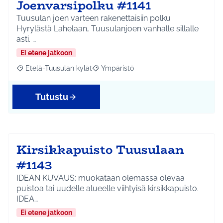
Joenvarsipolku #1141
Tuusulan joen varteen rakenettaisiin polku
Hyrylästä Lahelaan, Tuusulanjoen vanhalle sillalle
asti. …
Ei etene jatkoon
Etelä-Tuusulan kylät
Ympäristö
Rajaa tulokset aihepiirin mukaan: Etelä-Tuusulan kylät
Rajaa tulokset teeman mukaan: Ympäri
Tutustu
Kirsikkapuisto Tuusulaan
#1143
IDEAN KUVAUS: muokataan olemassa olevaa
puistoa tai uudelle alueelle viihtyisä kirsikkapuisto.
IDEA…
Ei etene jatkoon