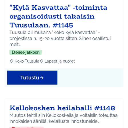
"Kylä Kasvattaa" -toiminta
organisoidusti takaisin
Tuusulaan. #1145
Tuusula oli mukana "Koko kylä kasvattaa" -
projektissa n. 15-20 vuotta sitten. Siihen osallistui
meit…
Etenee jatkoon
Koko Tuusula
Lapset ja nuoret
Rajaa tulokset aihepiirin mukaan: Koko Tuusula
Rajaa tulokset teeman mukaan: Lapset ja nuor
Tutustu
Kellokosken keilahalli #1148
Muutos tehtäisiin Kellokoskella ja voitaisiin toteuttaa
innokaiden äänillä, keilailusta innostuneide…