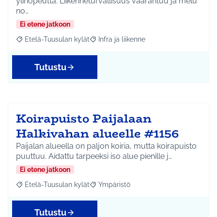
ylinopeutta. Liikenneturvallisuus vaarantuu ja melu
no…
Ei etene jatkoon
Etelä-Tuusulan kylät
Infra ja liikenne
Rajaa tulokset aihepiirin mukaan: Etelä-Tuusulan kylät
Rajaa tulokset teeman mukaan: Infra ja 
Tutustu
Koirapuisto Paijalaan
Halkivahan alueelle #1156
Paijalan alueella on paljon koiria, mutta koirapuisto
puuttuu. Aidattu tarpeeksi iso alue pienille j…
Ei etene jatkoon
Etelä-Tuusulan kylät
Ympäristö
Rajaa tulokset aihepiirin mukaan: Etelä-Tuusulan kylät
Rajaa tulokset teeman mukaan: Ympäri
Tutustu