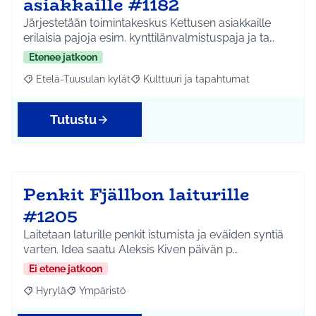
asiakkaille #1182
Järjestetään toimintakeskus Kettusen asiakkaille
erilaisia pajoja esim. kynttilänvalmistuspaja ja ta…
Etenee jatkoon
Etelä-Tuusulan kylät
Kulttuuri ja tapahtumat
Rajaa tulokset aihepiirin mukaan: Etelä-Tuusulan kylät
Rajaa tulokset teeman mukaan: Kulttuur
Tutustu
Penkit Fjällbon laiturille
#1205
Laitetaan laturille penkit istumista ja eväiden syntiä
varten. Idea saatu Aleksis Kiven päivän p…
Ei etene jatkoon
Hyrylä
Ympäristö
Rajaa tulokset aihepiirin mukaan: Hyrylä
Rajaa tulokset teeman mukaan: Ympäristö