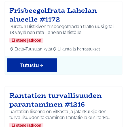
Frisbeegolfrata Lahelan
alueelle #1172
Puretun Ristikiven frisbeegolfradan tilalle uusi 9 tai
18 väyläinen rata Lahelan lähistölle.
Ei etene jatkoon
Etelä-Tuusulan kylät
Liikunta ja harrastukset
Rajaa tulokset aihepiirin mukaan: Etelä-Tuusulan kylät
Rajaa tulokset teeman mukaan: Liikunta
Tutustu
Rantatien turvallisuuden
parantaminen #1216
Rantatien liikenne on vilkasta ja jalankulkijoiden
turvallisuuden takaaminen Rantatiellä olisi tärke…
Ei etene jatkoon