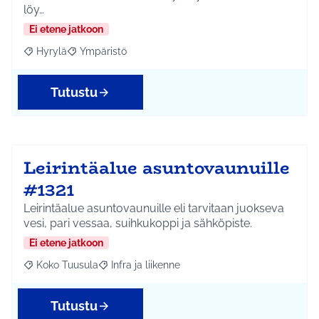
löy…
Ei etene jatkoon
Hyrylä
Ympäristö
Rajaa tulokset aihepiirin mukaan: Hyrylä
Rajaa tulokset teeman mukaan: Ympäristö
Tutustu
Leirintäalue asuntovaunuille
#1321
Leirintäalue asuntovaunuille eli tarvitaan juokseva
vesi, pari vessaa, suihkukoppi ja sähköpiste.
Ei etene jatkoon
Koko Tuusula
Infra ja liikenne
Rajaa tulokset aihepiirin mukaan: Koko Tuusula
Rajaa tulokset teeman mukaan: Infra ja liikenne
Tutustu