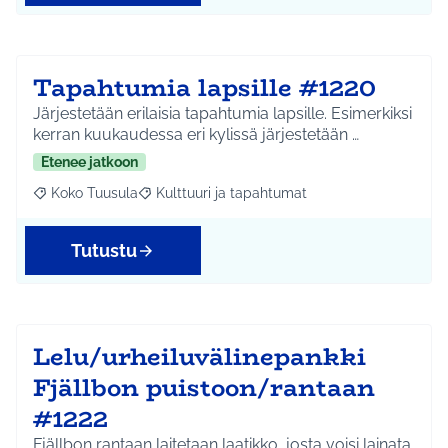
Tapahtumia lapsille #1220
Järjestetään erilaisia tapahtumia lapsille. Esimerkiksi
kerran kuukaudessa eri kylissä järjestetään …
Etenee jatkoon
Koko Tuusula
Kulttuuri ja tapahtumat
Rajaa tulokset aihepiirin mukaan: Koko Tuusula
Rajaa tulokset teeman mukaan: Kulttuuri ja ta
Tutustu
Lelu/urheiluvälinepankki
Fjällbon puistoon/rantaan
#1222
Fjällbon rantaan laitetaan laatikko, josta voisi lainata