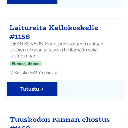
Laitureita Kellokoskelle
#1158
IDEAN KUVAUS: Piknik-penkkialueen rantaan
kesäisin uimaan ja talvisin hiihtämään sekä
luistelemaan l…
Etenee jatkoon
Kellokoski
Ympäristö
Rajaa tulokset aihepiirin mukaan: Kellokoski
Rajaa tulokset teeman mukaan: Ympäristö
Tutustu
Tuuskodon rannan ehostus