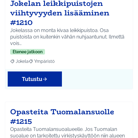
Jokelan leikkipuistojen
viihtyvyyden lisääminen
#1210
Jokelassa on monta kivaa leikkipuistoa. Osa
puistoista on kuitenkin vähän nuhjaantunut. Ilmettä
vois…
Etenee jatkoon
Jokela
Ympäristö
Rajaa tulokset aihepiirin mukaan: Jokela
Rajaa tulokset teeman mukaan: Ympäristö
Tutustu
Opasteita Tuomalansuolle
#1215
Opasteita Tuomalansuoalueelle. Jos Tuomalan
suoalue on tarkoitettu virkistyskäyttöön niin alueen