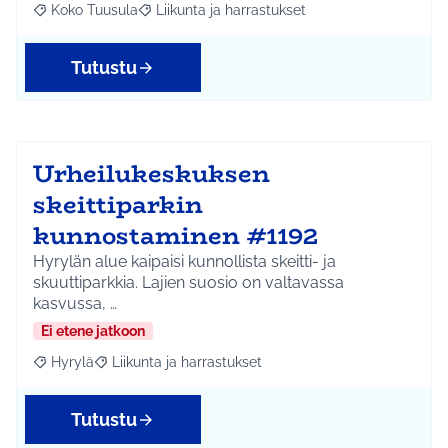
Koko Tuusula
Liikunta ja harrastukset
Rajaa tulokset aihepiirin mukaan: Koko Tuusula
Rajaa tulokset teeman mukaan: Liikunta ja harr
Tutustu
Urheilukeskuksen
skeittiparkin
kunnostaminen #1192
Hyrylän alue kaipaisi kunnollista skeitti- ja
skuuttiparkkia. Lajien suosio on valtavassa
kasvussa, …
Ei etene jatkoon
Hyrylä
Liikunta ja harrastukset
Rajaa tulokset aihepiirin mukaan: Hyrylä
Rajaa tulokset teeman mukaan: Liikunta ja harrastuks
Tutustu