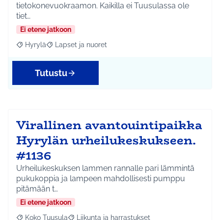
tietokonevuokraamon. Kaikilla ei Tuusulassa ole
tiet…
Ei etene jatkoon
Hyrylä
Lapset ja nuoret
Rajaa tulokset aihepiirin mukaan: Hyrylä
Rajaa tulokset teeman mukaan: Lapset ja nuoret
Tutustu
Virallinen avantouintipaikka
Hyrylän urheilukeskukseen.
#1136
Urheilukeskuksen lammen rannalle pari lämmintä
pukukoppia ja lampeen mahdollisesti pumppu
pitämään t…
Ei etene jatkoon
Koko Tuusula
Liikunta ja harrastukset