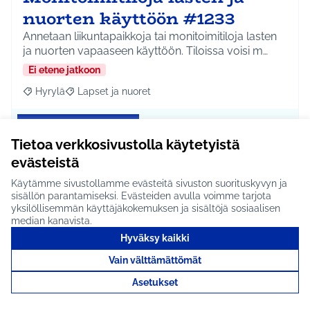
nuorten käyttöön #1233
Annetaan liikuntapaikkoja tai monitoimitiloja lasten
ja nuorten vapaaseen käyttöön. Tiloissa voisi m…
Ei etene jatkoon
Hyrylä
Lapset ja nuoret
Rajaa tulokset aihepiirin mukaan: Hyrylä
Rajaa tulokset teeman mukaan: Lapset ja nuoret
Tutustu
Tietoa verkkosivustolla käytetyistä
evästeistä
Käytämme sivustollamme evästeitä sivuston suorituskyvyn ja
sisällön parantamiseksi. Evästeiden avulla voimme tarjota
Maauimala #1234
yksilöllisemmän käyttäjäkokemuksen ja sisältöjä sosiaalisen
median kanavista.
Rakennetaan Hyrylän uimahallin viereen
maauimalan kaltainen paikka, jossa voi uida
Hyväksy kaikki
kesäisin, jos jär…
Vain välttämättömät
Ei etene jatkoon
Asetukset
Hyrylä
Liikunta ja harrastukset
Rajaa tulokset aihepiirin mukaan: Hyrylä
Rajaa tulokset teeman mukaan: Liikunta ja harrastuks