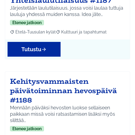
Yhteislaulutilaisuus #1187
Järjestetään laulutilaisuus, jossa voisi laulaa tuttuja
lauluja yhdessä muiden kanssa. Idea jäte…
Etenee jatkoon
Etelä-Tuusulan kylät
Kulttuuri ja tapahtumat
Rajaa tulokset aihepiirin mukaan: Etelä-Tuusulan kylät
Rajaa tulokset teeman mukaan: Kulttuur
Tutustu
Kehitysvammaisten
päivätoiminnan hevospäivä
#1188
Mennään päiväksi hevosten luokse sellaiseen
paikkaan missä voisi ratsastamisen lisäksi myös
silittää…
Etenee jatkoon