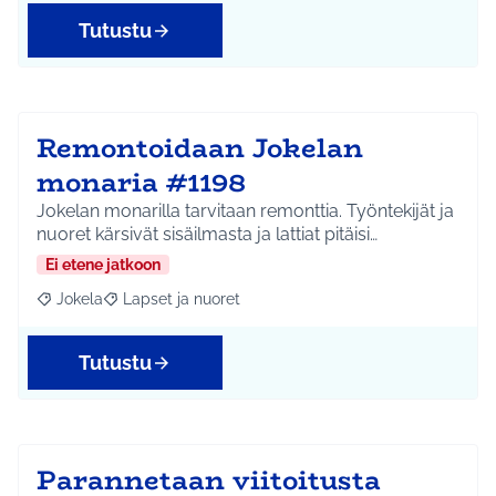
Tutustu
Remontoidaan Jokelan
monaria #1198
Jokelan monarilla tarvitaan remonttia. Työntekijät ja
nuoret kärsivät sisäilmasta ja lattiat pitäisi…
Ei etene jatkoon
Jokela
Lapset ja nuoret
Rajaa tulokset aihepiirin mukaan: Jokela
Rajaa tulokset teeman mukaan: Lapset ja nuoret
Tutustu
Parannetaan viitoitusta