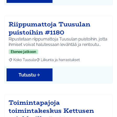
Riippumattoja Tuusulan
puistoihin #1180
Ripustetaan riippumattoja Tuusulan puistoihin, jotta
ihmiset voivat halutessaan levähtää ja rentoutu…
Etenee jatkoon
Koko Tuusula
Liikunta ja harrastukset
Rajaa tulokset aihepiirin mukaan: Koko Tuusula
Rajaa tulokset teeman mukaan: Liikunta ja harr
Tutustu
Toimintapajoja
toimintakeskus Kettusen