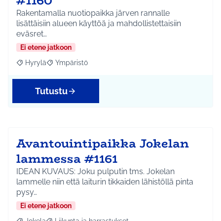
#1160
Rakentamalla nuotiopaikka järven rannalle
lisättäisiin alueen käyttöä ja mahdollistettaisiin
eväsret…
Ei etene jatkoon
Hyrylä
Ympäristö
Rajaa tulokset aihepiirin mukaan: Hyrylä
Rajaa tulokset teeman mukaan: Ympäristö
Tutustu
Avantouintipaikka Jokelan
lammessa #1161
IDEAN KUVAUS: Joku pulputin tms. Jokelan
lammelle niin että laiturin tikkaiden lähistöllä pinta
pysy…
Ei etene jatkoon