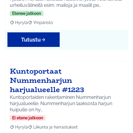
urheiluvälineitä esim. mailoja ja maalit pe…
Etenee jatkoon
Hyrylä
Ympäristö
Rajaa tulokset aihepiirin mukaan: Hyrylä
Rajaa tulokset teeman mukaan: Ympäristö
Tutustu
Kuntoportaat
Nummenharjun
harjualueelle #1223
Kuntoportaiden rakentaminen Nummenharjun
harjualueelle. Nummenharjun laaksosta harjun
huipulle on hy…
Ei etene jatkoon
Hyrylä
Liikunta ja harrastukset
Rajaa tulokset aihepiirin mukaan: Hyrylä
Rajaa tulokset teeman mukaan: Liikunta ja harrastuks