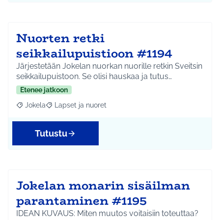
Nuorten retki
seikkailupuistioon #1194
Järjestetään Jokelan nuorkan nuorille retkin Sveitsin
seikkailupuistoon. Se olisi hauskaa ja tutus…
Etenee jatkoon
Jokela
Lapset ja nuoret
Rajaa tulokset aihepiirin mukaan: Jokela
Rajaa tulokset teeman mukaan: Lapset ja nuoret
Tutustu
Jokelan monarin sisäilman
parantaminen #1195
IDEAN KUVAUS: Miten muutos voitaisiin toteuttaa?