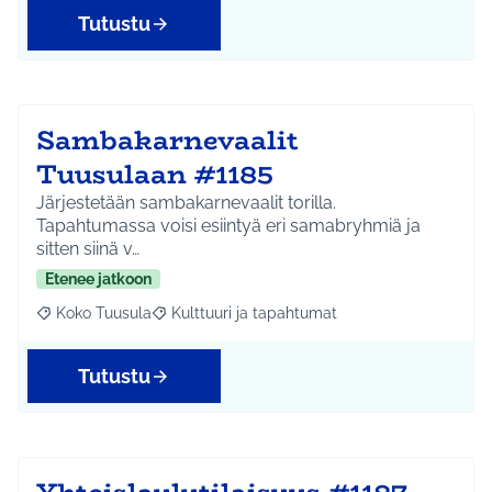
Tutustu
Sambakarnevaalit
Tuusulaan #1185
Järjestetään sambakarnevaalit torilla.
Tapahtumassa voisi esiintyä eri samabryhmiä ja
sitten siinä v…
Etenee jatkoon
Koko Tuusula
Kulttuuri ja tapahtumat
Rajaa tulokset aihepiirin mukaan: Koko Tuusula
Rajaa tulokset teeman mukaan: Kulttuuri ja ta
Tutustu