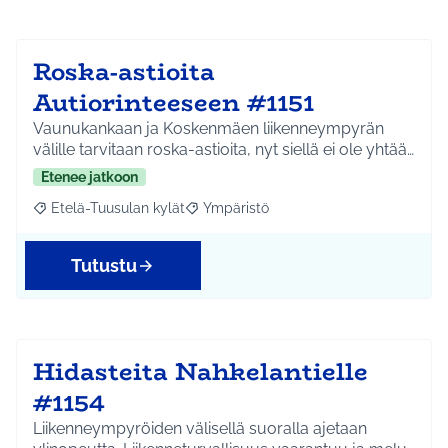
Roska-astioita
Autiorinteeseen #1151
Vaunukankaan ja Koskenmäen liikenneympyrän
välille tarvitaan roska-astioita, nyt siellä ei ole yhtää…
Etenee jatkoon
Etelä-Tuusulan kylät
Ympäristö
Rajaa tulokset aihepiirin mukaan: Etelä-Tuusulan kylät
Rajaa tulokset teeman mukaan: Ympäri
Tutustu
Hidasteita Nahkelantielle
#1154
Liikenneympyröiden välisellä suoralla ajetaan