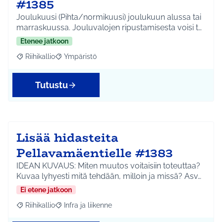
#1385
Joulukuusi (Pihta/normikuusi) joulukuun alussa tai
marraskuussa. Jouluvalojen ripustamisesta voisi t…
Etenee jatkoon
Riihikallio
Ympäristö
Rajaa tulokset aihepiirin mukaan: Riihikallio
Rajaa tulokset teeman mukaan: Ympäristö
Tutustu
Lisää hidasteita
Pellavamäentielle #1383
IDEAN KUVAUS: Miten muutos voitaisiin toteuttaa?
Kuvaa lyhyesti mitä tehdään, milloin ja missä? Asv…
Ei etene jatkoon
Riihikallio
Infra ja liikenne
Rajaa tulokset aihepiirin mukaan: Riihikallio
Rajaa tulokset teeman mukaan: Infra ja liikenne