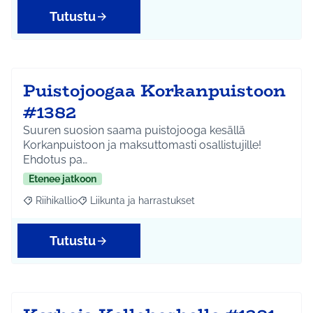
Tutustu
Puistojoogaa Korkanpuistoon
#1382
Suuren suosion saama puistojooga kesällä
Korkanpuistoon ja maksuttomasti osallistujille!
Ehdotus pa…
Etenee jatkoon
Riihikallio
Liikunta ja harrastukset
Rajaa tulokset aihepiirin mukaan: Riihikallio
Rajaa tulokset teeman mukaan: Liikunta ja harrastu
Tutustu