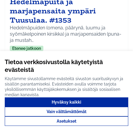
Hedelmäpuita ja
marjapensaita ympäri
Tuusulaa. #1353
Hedelmäpuiden (omena, päärynä, luumu ja
syömäkelpoinen kirsikka) ja marjapensaiden (puna-
ja mustah…
Etenee jatkoon
Koko Tuusula
Ympäristö
Rajaa tulokset aihepiirin mukaan: Koko Tuusula
Rajaa tulokset teeman mukaan: Ympäristö
Tietoa verkkosivustolla käytetyistä
evästeistä
Tutustu
Käytämme sivustollamme evästeitä sivuston suorituskyvyn ja
sisällön parantamiseksi. Evästeiden avulla voimme tarjota
yksilöllisemmän käyttäjäkokemuksen ja sisältöjä sosiaalisen
median kanavista.
Hyväksy kaikki
Kukkaniittyjä ympäri
Vain välttämättömät
Tuusulaa! #1352
Asetukset
Asukkaat voisivat osallistua keväällä kukkaniittyjen
kylvätalkoisiin eri puolilla Tuusulaa, ainakin …