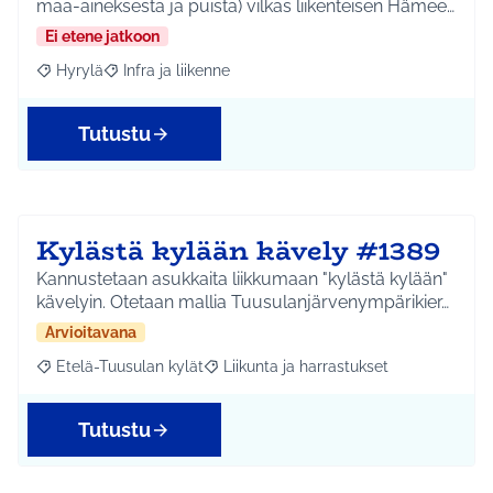
maa-aineksesta ja puista) vilkas liikenteisen Hämee…
Ei etene jatkoon
Hyrylä
Infra ja liikenne
Rajaa tulokset aihepiirin mukaan: Hyrylä
Rajaa tulokset teeman mukaan: Infra ja liikenne
Tutustu
Kylästä kylään kävely #1389
Kannustetaan asukkaita liikkumaan "kylästä kylään"
kävelyin. Otetaan mallia Tuusulanjärvenympärikier…
Arvioitavana
Etelä-Tuusulan kylät
Liikunta ja harrastukset
Rajaa tulokset aihepiirin mukaan: Etelä-Tuusulan kylät
Rajaa tulokset teeman mukaan: Liikunta
Tutustu