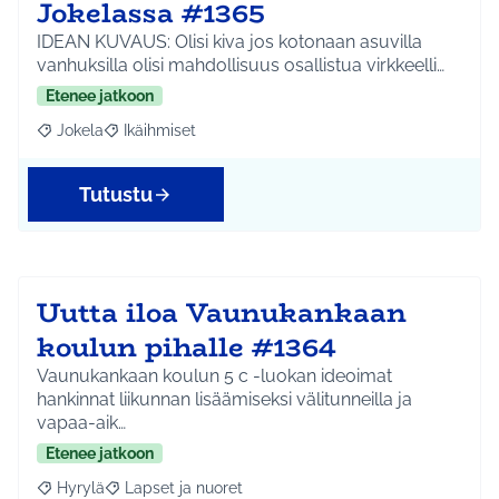
Jokelassa #1365
IDEAN KUVAUS: Olisi kiva jos kotonaan asuvilla
vanhuksilla olisi mahdollisuus osallistua virkkeelli…
Etenee jatkoon
Jokela
Ikäihmiset
Rajaa tulokset aihepiirin mukaan: Jokela
Rajaa tulokset teeman mukaan: Ikäihmiset
Tutustu
Uutta iloa Vaunukankaan
koulun pihalle #1364
Vaunukankaan koulun 5 c -luokan ideoimat
hankinnat liikunnan lisäämiseksi välitunneilla ja
vapaa-aik…
Etenee jatkoon
Hyrylä
Lapset ja nuoret
Rajaa tulokset aihepiirin mukaan: Hyrylä
Rajaa tulokset teeman mukaan: Lapset ja nuoret