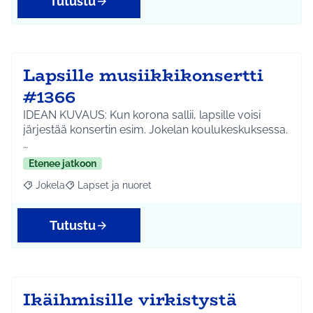
Tutustu
Lapsille musiikkikonsertti
#1366
IDEAN KUVAUS: Kun korona sallii, lapsille voisi
järjestää konsertin esim. Jokelan koulukeskuksessa.
…
Etenee jatkoon
Jokela
Lapset ja nuoret
Rajaa tulokset aihepiirin mukaan: Jokela
Rajaa tulokset teeman mukaan: Lapset ja nuoret
Tutustu
Ikäihmisille virkistystä