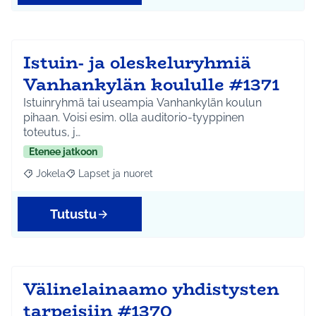
Istuin- ja oleskeluryhmiä
Vanhankylän koululle #1371
Istuinryhmä tai useampia Vanhankylän koulun
pihaan. Voisi esim. olla auditorio-tyyppinen
toteutus, j…
Etenee jatkoon
Jokela
Lapset ja nuoret
Rajaa tulokset aihepiirin mukaan: Jokela
Rajaa tulokset teeman mukaan: Lapset ja nuoret
Tutustu
Välinelainaamo yhdistysten
tarpeisiin #1370