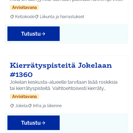
Arvioitavana
Kellokoski
Liikunta ja harrastukset
Rajaa tulokset aihepiirin mukaan: Kellokoski
Rajaa tulokset teeman mukaan: Liikunta ja harrast
Tutustu
Kierrätyspisteitä Jokelaan
#1360
Jokelan keskusta-alueelle tarvitaan lisää roskiksia
tai kierrätyspisteitä. Vaihtoehtoisesti kierräty…
Arvioitavana
Jokela
Infra ja liikenne
Rajaa tulokset aihepiirin mukaan: Jokela
Rajaa tulokset teeman mukaan: Infra ja liikenne
Tutustu