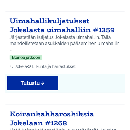
Uimahallikuljetukset
Jokelasta uimahalliin #1359
Järjestetään kuljetus Jokelasta uimahalliin. Tällä
mahdollistetaan asukkaiden pääseminen uimahallin
…
Etenee jatkoon
Jokela
Liikunta ja harrastukset
Rajaa tulokset aihepiirin mukaan: Jokela
Rajaa tulokset teeman mukaan: Liikunta ja harrastuks
Tutustu
Koirankakkaroskiksia
Jokelaan #1268