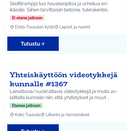
Skeittiramppi tuo hauskanpitoa ja urheilua eri-
ikäisille. Siihen tarvittaisiin betonia, tukirakentei…
Ei etene jatkoon
Etelä-Tuusulan kylät
Lapset ja nuoret
Rajaa tulokset aihepiirin mukaan: Etelä-Tuusulan kylät
Rajaa tulokset teeman mukaan: Lapset 
Tutustu
Yhteiskäyttöön videotykkejä
kunnalle #1367
Lainattavia/vuokrattavia videotykkejä ja muita av-
laitteita kunnalle niin, että yhdistykset ja muut …
Etenee jatkoon
Koko Tuusula
Liikunta ja harrastukset
Rajaa tulokset aihepiirin mukaan: Koko Tuusula
Rajaa tulokset teeman mukaan: Liikunta ja harr