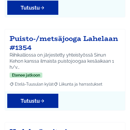
Tutustu
Puisto-/metsäjooga Lahelaan
#1354
Riihikalliossa on järjestetty yhteistyössä Sinun
Kehon kanssa ilmaista puistojoogaa kesäaikaan 1
h/v…
Etenee jatkoon
Etelä-Tuusulan kylät
Liikunta ja harrastukset
Rajaa tulokset aihepiirin mukaan: Etelä-Tuusulan kylät
Rajaa tulokset teeman mukaan: Liikunta
Tutustu