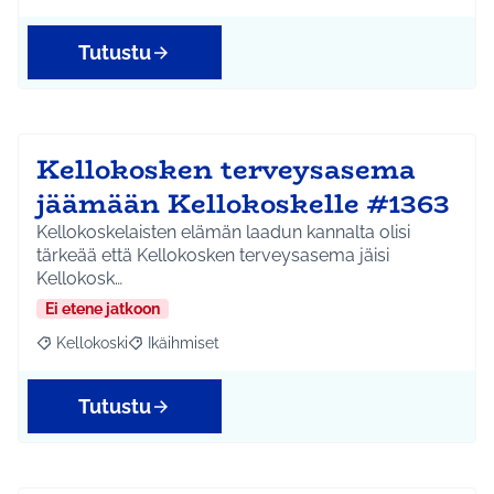
Tutustu
Kellokosken terveysasema
jäämään Kellokoskelle #1363
Kellokoskelaisten elämän laadun kannalta olisi
tärkeää että Kellokosken terveysasema jäisi
Kellokosk…
Ei etene jatkoon
Kellokoski
Ikäihmiset
Rajaa tulokset aihepiirin mukaan: Kellokoski
Rajaa tulokset teeman mukaan: Ikäihmiset
Tutustu