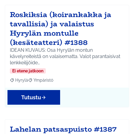
Roskiksia (koirankakka ja
tavallisia) ja valaistus
Hyrylän montulle
(kesäteatteri) #1388
IDEAN KUVAUS: Osa Hyrylän montun
kävelyreiteistä on valaisematta. Valot parantaisivat
lenkkeilijöide…
Ei etene jatkoon
Hyrylä
Ympäristö
Rajaa tulokset aihepiirin mukaan: Hyrylä
Rajaa tulokset teeman mukaan: Ympäristö
Tutustu
Lahelan patsaspuisto #1387