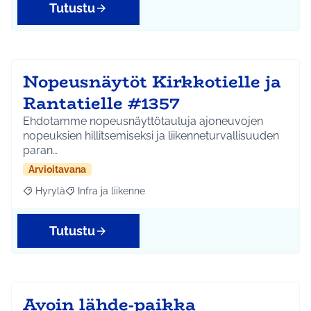
Tutustu
Nopeusnäytöt Kirkkotielle ja
Rantatielle #1357
Ehdotamme nopeusnäyttötauluja ajoneuvojen
nopeuksien hillitsemiseksi ja liikenneturvallisuuden
paran…
Arvioitavana
Hyrylä
Infra ja liikenne
Rajaa tulokset aihepiirin mukaan: Hyrylä
Rajaa tulokset teeman mukaan: Infra ja liikenne
Tutustu
Avoin lähde-paikka