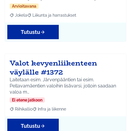
Arvioitavana
Jokela
Liikunta ja harrastukset
Rajaa tulokset aihepiirin mukaan: Jokela
Rajaa tulokset teeman mukaan: Liikunta ja harrastuks
Tutustu
Valot kevyenliikenteen
väylälle #1372
Laitetaan esim. Järvenpääntien tai esim.
Pellavamäentien valoihin lisävarsi, jolloin saadaan
valoa m…
Ei etene jatkoon
Riihikallio
Infra ja liikenne
Rajaa tulokset aihepiirin mukaan: Riihikallio
Rajaa tulokset teeman mukaan: Infra ja liikenne
Tutustu