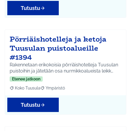
Tutustu
Pörriäishotelleja ja ketoja
Tuusulan puistoalueille
#1394
Rakennetaan erikokoisia pörriäishotelleja Tuusulan
puistoihin ja jätetään osa nurmikkoalueista leikk…
Etenee jatkoon
Koko Tuusula
Ympäristö
Rajaa tulokset aihepiirin mukaan: Koko Tuusula
Rajaa tulokset teeman mukaan: Ympäristö
Tutustu