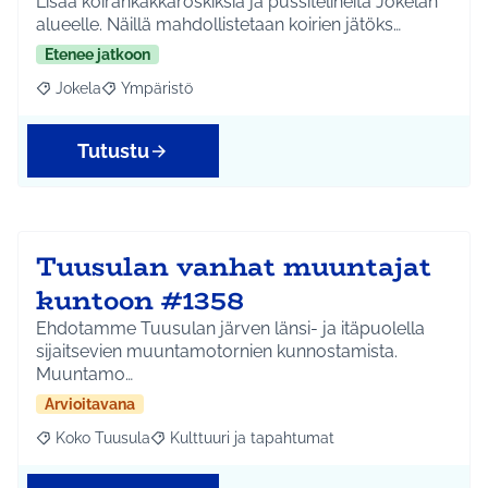
Lisää koirankakkaroskiksia ja pussitelineitä Jokelan
alueelle. Näillä mahdollistetaan koirien jätöks…
Etenee jatkoon
Jokela
Ympäristö
Rajaa tulokset aihepiirin mukaan: Jokela
Rajaa tulokset teeman mukaan: Ympäristö
Tutustu
Tuusulan vanhat muuntajat
kuntoon #1358
Ehdotamme Tuusulan järven länsi- ja itäpuolella
sijaitsevien muuntamotornien kunnostamista.
Muuntamo…
Arvioitavana
Koko Tuusula
Kulttuuri ja tapahtumat
Rajaa tulokset aihepiirin mukaan: Koko Tuusula
Rajaa tulokset teeman mukaan: Kulttuuri ja ta