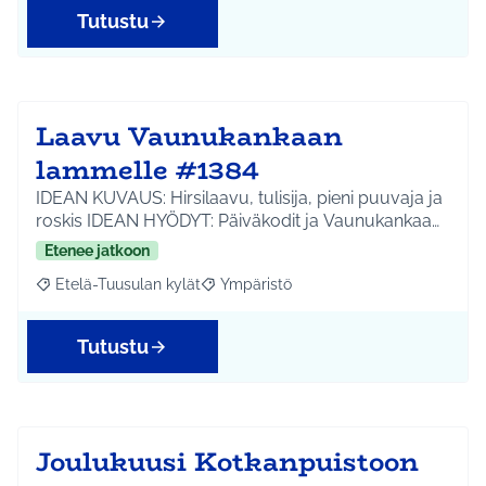
Tutustu
Laavu Vaunukankaan
lammelle #1384
IDEAN KUVAUS: Hirsilaavu, tulisija, pieni puuvaja ja
roskis IDEAN HYÖDYT: Päiväkodit ja Vaunukankaa…
Etenee jatkoon
Etelä-Tuusulan kylät
Ympäristö
Rajaa tulokset aihepiirin mukaan: Etelä-Tuusulan kylät
Rajaa tulokset teeman mukaan: Ympäri
Tutustu
Joulukuusi Kotkanpuistoon