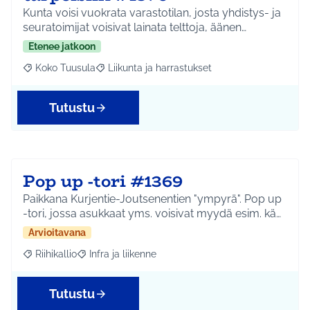
Kunta voisi vuokrata varastotilan, josta yhdistys- ja
seuratoimijat voisivat lainata telttoja, äänen…
Etenee jatkoon
Koko Tuusula
Liikunta ja harrastukset
Rajaa tulokset aihepiirin mukaan: Koko Tuusula
Rajaa tulokset teeman mukaan: Liikunta ja harr
Tutustu
Pop up -tori #1369
Paikkana Kurjentie-Joutsenentien "ympyrä". Pop up
-tori, jossa asukkaat yms. voisivat myydä esim. kä…
Arvioitavana
Riihikallio
Infra ja liikenne
Rajaa tulokset aihepiirin mukaan: Riihikallio
Rajaa tulokset teeman mukaan: Infra ja liikenne
Tutustu