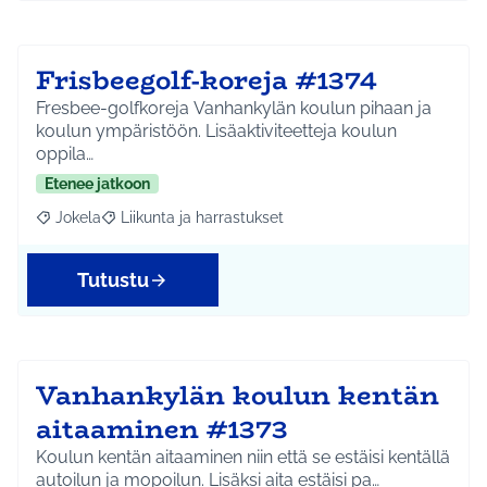
Frisbeegolf-koreja #1374
Fresbee-golfkoreja Vanhankylän koulun pihaan ja
koulun ympäristöön. Lisäaktiviteetteja koulun
oppila…
Etenee jatkoon
Jokela
Liikunta ja harrastukset
Rajaa tulokset aihepiirin mukaan: Jokela
Rajaa tulokset teeman mukaan: Liikunta ja harrastuks
Tutustu
Vanhankylän koulun kentän
aitaaminen #1373
Koulun kentän aitaaminen niin että se estäisi kentällä
autoilun ja mopoilun. Lisäksi aita estäisi pa…