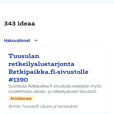
343 ideaa
Hakuvalinnat
Tuusulan
retkeilyaluetarjonta
Retkipaikka.fi-sivustolle
#1390
Suositulla Retkipaikka.fi-sivustolla esitellään myös
Uudenmaan ulkoilu- ja retkeilyalueet. Sivustolt…
Arvioitavana
Koko Tuusula
Liikunta ja harrastukset
Rajaa tulokset aihepiirin mukaan: Koko Tuusula
Rajaa tulokset teeman mukaan: Liikunta ja harr