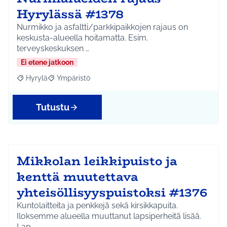
Hyrylässä #1378
Nurmikko ja asfaltti/parkkipaikkojen rajaus on
keskusta-alueella hoitamatta. Esim.
terveyskeskuksen …
Ei etene jatkoon
Hyrylä
Ympäristö
Rajaa tulokset aihepiirin mukaan: Hyrylä
Rajaa tulokset teeman mukaan: Ympäristö
Tutustu
Mikkolan leikkipuisto ja
kenttä muutettava
yhteisöllisyyspuistoksi #1376
Kuntolaitteita ja penkkejä sekä kirsikkapuita.
Iloksemme alueella muuttanut lapsiperheitä lisää.
Lap…