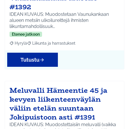
#1392
IDEAN KUVAUS: Muodostetaan Vaunukankaan
alueen metsiin ulkoilureittejä ihmisten
liikuntamahdollisuuk…
Etenee jatkoon
Hyrylä
Liikunta ja harrastukset
Rajaa tulokset aihepiirin mukaan: Hyrylä
Rajaa tulokset teeman mukaan: Liikunta ja harrastuks
Tutustu
Meluvalli Hämeentie 45 ja
kevyen liikenteenväylän
väliin etelän suuntaan
Jokipuistoon asti #1391
IDEAN KUVAUS: Muodostettaisiin meluvalli (vaikka