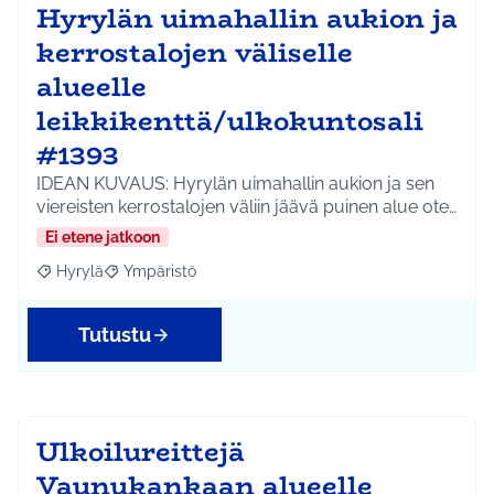
Hyrylän uimahallin aukion ja
kerrostalojen väliselle
alueelle
leikkikenttä/ulkokuntosali
#1393
IDEAN KUVAUS: Hyrylän uimahallin aukion ja sen
viereisten kerrostalojen väliin jäävä puinen alue ote…
Ei etene jatkoon
Hyrylä
Ympäristö
Rajaa tulokset aihepiirin mukaan: Hyrylä
Rajaa tulokset teeman mukaan: Ympäristö
Tutustu
Ulkoilureittejä
Vaunukankaan alueelle