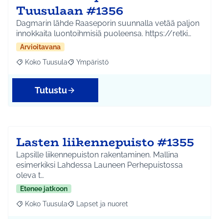
Tuusulaan #1356
Dagmarin lähde Raaseporin suunnalla vetää paljon
innokkaita luontoihmisiä puoleensa. https://retki…
Arvioitavana
Koko Tuusula
Ympäristö
Rajaa tulokset aihepiirin mukaan: Koko Tuusula
Rajaa tulokset teeman mukaan: Ympäristö
Tutustu
Lasten liikennepuisto #1355
Lapsille liikennepuiston rakentaminen. Mallina
esimerkiksi Lahdessa Launeen Perhepuistossa
oleva t…
Etenee jatkoon
Koko Tuusula
Lapset ja nuoret
Rajaa tulokset aihepiirin mukaan: Koko Tuusula
Rajaa tulokset teeman mukaan: Lapset ja nuor