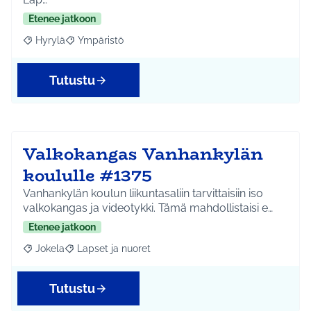
Etenee jatkoon
Hyrylä
Ympäristö
Rajaa tulokset aihepiirin mukaan: Hyrylä
Rajaa tulokset teeman mukaan: Ympäristö
Tutustu
Valkokangas Vanhankylän
koululle #1375
Vanhankylän koulun liikuntasaliin tarvittaisiin iso
valkokangas ja videotykki. Tämä mahdollistaisi e…
Etenee jatkoon
Jokela
Lapset ja nuoret
Rajaa tulokset aihepiirin mukaan: Jokela
Rajaa tulokset teeman mukaan: Lapset ja nuoret
Tutustu