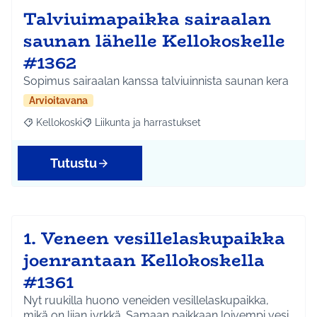
Talviuimapaikka sairaalan
saunan lähelle Kellokoskelle
#1362
Sopimus sairaalan kanssa talviuinnista saunan kera
Arvioitavana
Kellokoski
Liikunta ja harrastukset
Rajaa tulokset aihepiirin mukaan: Kellokoski
Rajaa tulokset teeman mukaan: Liikunta ja harrast
Tutustu
1. Veneen vesillelaskupaikka
joenrantaan Kellokoskella
#1361
Nyt ruukilla huono veneiden vesillelaskupaikka,
mikä on liian jyrkkä. Samaan paikkaan loivempi vesi…