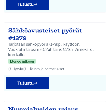
Tutustu
Sähköavusteiset pyörät
#1379
Tarjotaan sähköpyöriä (2-3kpl) käyttöön.
Vuokrahinta esim 5€/4h tai 10€/8h. Viimeksi oli
liian kalli…
Etenee jatkoon
Hyrylä
Liikunta ja harrastukset
Rajaa tulokset aihepiirin mukaan: Hyrylä
Rajaa tulokset teeman mukaan: Liikunta ja harrastuks
Tutustu
Nurmialueiden rajaus