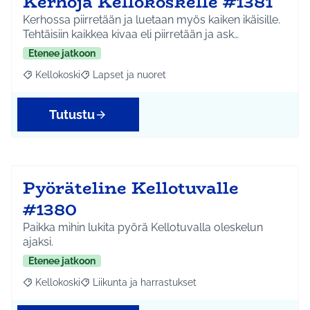
Kerhoja Kellokoskelle #1381
Kerhossa piirretään ja luetaan myös kaiken ikäisille.
Tehtäisiin kaikkea kivaa eli piirretään ja ask…
Etenee jatkoon
Kellokoski
Lapset ja nuoret
Rajaa tulokset aihepiirin mukaan: Kellokoski
Rajaa tulokset teeman mukaan: Lapset ja nuoret
Tutustu
Pyöräteline Kellotuvalle
#1380
Paikka mihin lukita pyörä Kellotuvalla oleskelun
ajaksi.
Etenee jatkoon
Kellokoski
Liikunta ja harrastukset
Rajaa tulokset aihepiirin mukaan: Kellokoski
Rajaa tulokset teeman mukaan: Liikunta ja harrast