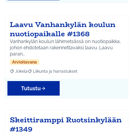
Laavu Vanhankylän koulun
nuotiopaikalle #1368
Vanhankylän koulun lähimetsässä on nuotiopaikka,
johon ehdotetaan rakennettavaksi laavu. Laavu
paran…
Arvioitavana
Jokela
Liikunta ja harrastukset
Rajaa tulokset aihepiirin mukaan: Jokela
Rajaa tulokset teeman mukaan: Liikunta ja harrastuks
Tutustu
Skeittiramppi Ruotsinkylään
#1349