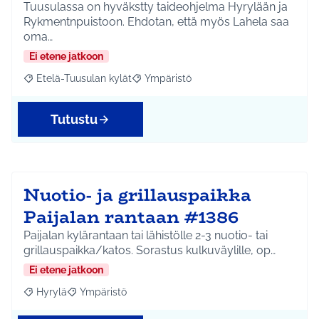
Tuusulassa on hyväkstty taideohjelma Hyrylään ja
Rykmentnpuistoon. Ehdotan, että myös Lahela saa
oma…
Ei etene jatkoon
Etelä-Tuusulan kylät
Ympäristö
Rajaa tulokset aihepiirin mukaan: Etelä-Tuusulan kylät
Rajaa tulokset teeman mukaan: Ympäri
Tutustu
Nuotio- ja grillauspaikka
Paijalan rantaan #1386
Paijalan kylärantaan tai lähistölle 2-3 nuotio- tai
grillauspaikka/katos. Sorastus kulkuväylille, op…
Ei etene jatkoon
Hyrylä
Ympäristö
Rajaa tulokset aihepiirin mukaan: Hyrylä
Rajaa tulokset teeman mukaan: Ympäristö