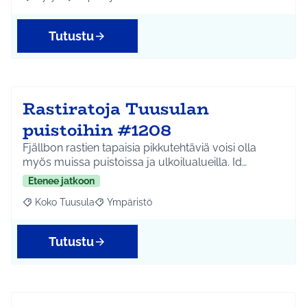
Rajaa tulokset aihepiirin mukaan: Hyrylä
Rajaa tulokset teeman mukaan: Lapset ja nuoret
Tutustu
Rastiratoja Tuusulan
puistoihin #1208
Fjällbon rastien tapaisia pikkutehtäviä voisi olla
myös muissa puistoissa ja ulkoilualueilla. Id…
Etenee jatkoon
Koko Tuusula
Ympäristö
Rajaa tulokset aihepiirin mukaan: Koko Tuusula
Rajaa tulokset teeman mukaan: Ympäristö
Tutustu