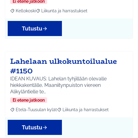
Ei etene jatkoon
Kellokoski
Liikunta ja harrastukset
Rajaa tulokset aihepiirin mukaan: Kellokoski
Rajaa tulokset teeman mukaan: Liikunta ja harrast
Tutustu
Lahelaan ulkokuntoilualue
#1150
IDEAN KUVAUS: Lahelan tyhjillään olevalle
hiekkakentälle, Maaniitynpuiston viereen
Alikyläntielle te…
Ei etene jatkoon
Etelä-Tuusulan kylät
Liikunta ja harrastukset
Rajaa tulokset aihepiirin mukaan: Etelä-Tuusulan kylät
Rajaa tulokset teeman mukaan: Liikunta
Tutustu