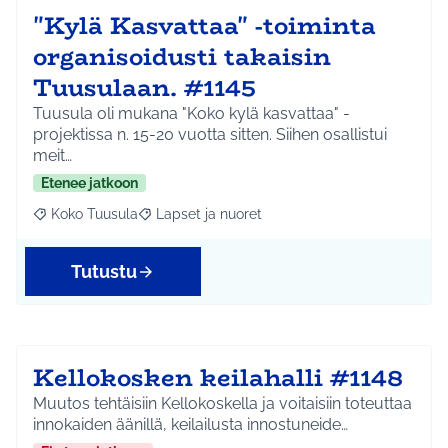
"Kylä Kasvattaa" -toiminta
organisoidusti takaisin
Tuusulaan. #1145
Tuusula oli mukana "Koko kylä kasvattaa" -
projektissa n. 15-20 vuotta sitten. Siihen osallistui
meit…
Etenee jatkoon
Koko Tuusula
Lapset ja nuoret
Rajaa tulokset aihepiirin mukaan: Koko Tuusula
Rajaa tulokset teeman mukaan: Lapset ja nuor
Tutustu
Kellokosken keilahalli #1148
Muutos tehtäisiin Kellokoskella ja voitaisiin toteuttaa
innokaiden äänillä, keilailusta innostuneide…