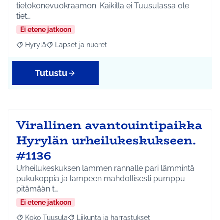
tietokonevuokraamon. Kaikilla ei Tuusulassa ole
tiet…
Ei etene jatkoon
Hyrylä
Lapset ja nuoret
Rajaa tulokset aihepiirin mukaan: Hyrylä
Rajaa tulokset teeman mukaan: Lapset ja nuoret
Tutustu
Virallinen avantouintipaikka
Hyrylän urheilukeskukseen.
#1136
Urheilukeskuksen lammen rannalle pari lämmintä
pukukoppia ja lampeen mahdollisesti pumppu
pitämään t…
Ei etene jatkoon
Koko Tuusula
Liikunta ja harrastukset