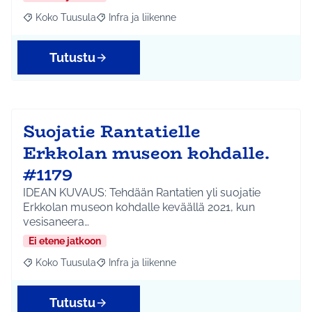
Koko Tuusula
Infra ja liikenne
Rajaa tulokset aihepiirin mukaan: Koko Tuusula
Rajaa tulokset teeman mukaan: Infra ja liikenne
Tutustu
Suojatie Rantatielle
Erkkolan museon kohdalle.
#1179
IDEAN KUVAUS: Tehdään Rantatien yli suojatie
Erkkolan museon kohdalle keväällä 2021, kun
vesisaneera…
Ei etene jatkoon
Koko Tuusula
Infra ja liikenne
Rajaa tulokset aihepiirin mukaan: Koko Tuusula
Rajaa tulokset teeman mukaan: Infra ja liikenne
Tutustu