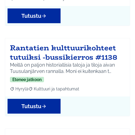
Rajaa tulokset aihepiirin mukaan: Koko Tuusula
Rajaa tulokset teeman mukaan: Liikunta ja harr
Tutustu
Rantatien kulttuurikohteet
tutuiksi -bussikierros #1138
Meillä on paljon historiallisia taloja ja tiloja aivan
Tuusulanjärven rannalla. Moni ei kuitenkaan t…
Etenee jatkoon
Hyrylä
Kulttuuri ja tapahtumat
Rajaa tulokset aihepiirin mukaan: Hyrylä
Rajaa tulokset teeman mukaan: Kulttuuri ja tapahtum
Tutustu