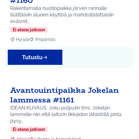
#1160
Rakentamalla nuotiopaikka järven rannalle
lisättäisiin alueen käyttöä ja mahdollistettaisiin
eväsret…
Ei etene jatkoon
Hyrylä
Ympäristö
Rajaa tulokset aihepiirin mukaan: Hyrylä
Rajaa tulokset teeman mukaan: Ympäristö
Tutustu
Avantouintipaikka Jokelan
lammessa #1161
IDEAN KUVAUS: Joku pulputin tms. Jokelan
lammelle niin että laiturin tikkaiden lähistöllä pinta
pysy…
Ei etene jatkoon