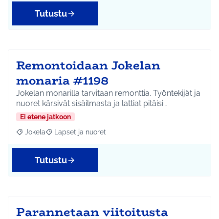
Tutustu
Remontoidaan Jokelan
monaria #1198
Jokelan monarilla tarvitaan remonttia. Työntekijät ja
nuoret kärsivät sisäilmasta ja lattiat pitäisi…
Ei etene jatkoon
Jokela
Lapset ja nuoret
Rajaa tulokset aihepiirin mukaan: Jokela
Rajaa tulokset teeman mukaan: Lapset ja nuoret
Tutustu
Parannetaan viitoitusta