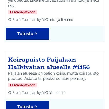
ylinopeutta. Liikenneturvallisuus vaarantuu ja melu
no…
Ei etene jatkoon
Etelä-Tuusulan kylät
Infra ja liikenne
Rajaa tulokset aihepiirin mukaan: Etelä-Tuusulan kylät
Rajaa tulokset teeman mukaan: Infra ja 
Tutustu
Koirapuisto Paijalaan
Halkivahan alueelle #1156
Paijalan alueella on paljon koiria, mutta koirapuisto
puuttuu. Aidattu tarpeeksi iso alue pienille j…
Ei etene jatkoon
Etelä-Tuusulan kylät
Ympäristö
Rajaa tulokset aihepiirin mukaan: Etelä-Tuusulan kylät
Rajaa tulokset teeman mukaan: Ympäri
Tutustu