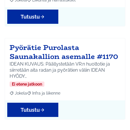
Jokela
Liikunta ja harrastukset
Rajaa tulokset aihepiirin mukaan: Jokela
Rajaa tulokset teeman mukaan: Liikunta ja harrastuks
Tutustu
Pyörätie Purolasta
Saunakallion asemalle #1170
IDEAN KUVAUS: Päällystetään VR:n huoltotie ja
siirretään aita radan ja pyörätien väliin IDEAN
HYÖDY…
Ei etene jatkoon
Jokela
Infra ja liikenne
Rajaa tulokset aihepiirin mukaan: Jokela
Rajaa tulokset teeman mukaan: Infra ja liikenne
Tutustu