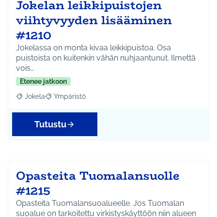
Jokelan leikkipuistojen
viihtyvyyden lisääminen
#1210
Jokelassa on monta kivaa leikkipuistoa. Osa
puistoista on kuitenkin vähän nuhjaantunut. Ilmettä
vois…
Etenee jatkoon
Jokela
Ympäristö
Rajaa tulokset aihepiirin mukaan: Jokela
Rajaa tulokset teeman mukaan: Ympäristö
Tutustu
Opasteita Tuomalansuolle
#1215
Opasteita Tuomalansuoalueelle. Jos Tuomalan
suoalue on tarkoitettu virkistyskäyttöön niin alueen