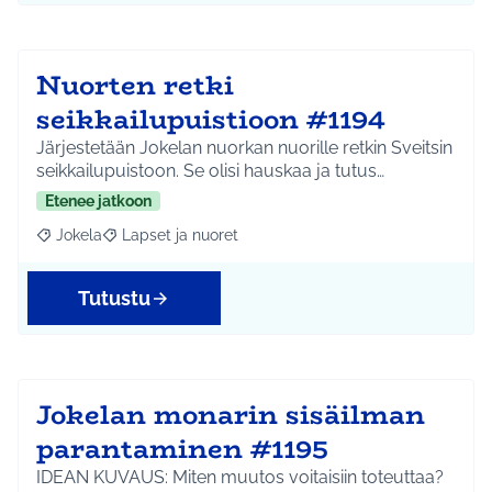
Nuorten retki
seikkailupuistioon #1194
Järjestetään Jokelan nuorkan nuorille retkin Sveitsin
seikkailupuistoon. Se olisi hauskaa ja tutus…
Etenee jatkoon
Jokela
Lapset ja nuoret
Rajaa tulokset aihepiirin mukaan: Jokela
Rajaa tulokset teeman mukaan: Lapset ja nuoret
Tutustu
Jokelan monarin sisäilman
parantaminen #1195
IDEAN KUVAUS: Miten muutos voitaisiin toteuttaa?