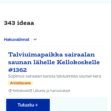
343 ideaa
Hakuvalinnat
Talviuimapaikka sairaalan
saunan lähelle Kellokoskelle
#1362
Sopimus sairaalan kanssa talviuinnista saunan kera
Arvioitavana
Kellokoski
Liikunta ja harrastukset
Rajaa tulokset aihepiirin mukaan: Kellokoski
Rajaa tulokset teeman mukaan: Liikunta ja harrast
Tutustu