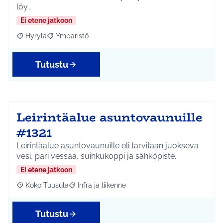
löy…
Ei etene jatkoon
Hyrylä
Ympäristö
Rajaa tulokset aihepiirin mukaan: Hyrylä
Rajaa tulokset teeman mukaan: Ympäristö
Tutustu
Leirintäalue asuntovaunuille
#1321
Leirintäalue asuntovaunuille eli tarvitaan juokseva
vesi, pari vessaa, suihkukoppi ja sähköpiste.
Ei etene jatkoon
Koko Tuusula
Infra ja liikenne
Rajaa tulokset aihepiirin mukaan: Koko Tuusula
Rajaa tulokset teeman mukaan: Infra ja liikenne
Tutustu