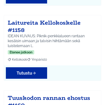
Laitureita Kellokoskelle
#1158
IDEAN KUVAUS: Piknik-penkkialueen rantaan
kesäisin uimaan ja talvisin hiihtämään sekä
luistelemaan l…
Etenee jatkoon
Kellokoski
Ympäristö
Rajaa tulokset aihepiirin mukaan: Kellokoski
Rajaa tulokset teeman mukaan: Ympäristö
Tutustu
Tuuskodon rannan ehostus