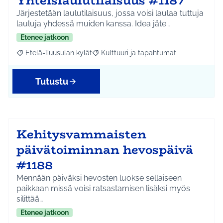
Yhteislaulutilaisuus #1187
Järjestetään laulutilaisuus, jossa voisi laulaa tuttuja
lauluja yhdessä muiden kanssa. Idea jäte…
Etenee jatkoon
Etelä-Tuusulan kylät
Kulttuuri ja tapahtumat
Rajaa tulokset aihepiirin mukaan: Etelä-Tuusulan kylät
Rajaa tulokset teeman mukaan: Kulttuur
Tutustu
Kehitysvammaisten
päivätoiminnan hevospäivä
#1188
Mennään päiväksi hevosten luokse sellaiseen
paikkaan missä voisi ratsastamisen lisäksi myös
silittää…
Etenee jatkoon