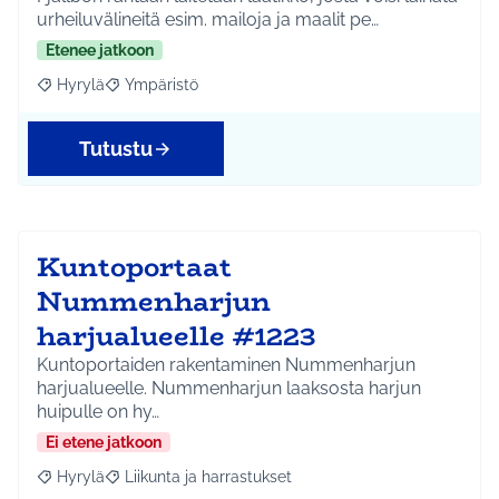
urheiluvälineitä esim. mailoja ja maalit pe…
Etenee jatkoon
Hyrylä
Ympäristö
Rajaa tulokset aihepiirin mukaan: Hyrylä
Rajaa tulokset teeman mukaan: Ympäristö
Tutustu
Kuntoportaat
Nummenharjun
harjualueelle #1223
Kuntoportaiden rakentaminen Nummenharjun
harjualueelle. Nummenharjun laaksosta harjun
huipulle on hy…
Ei etene jatkoon
Hyrylä
Liikunta ja harrastukset
Rajaa tulokset aihepiirin mukaan: Hyrylä
Rajaa tulokset teeman mukaan: Liikunta ja harrastuks