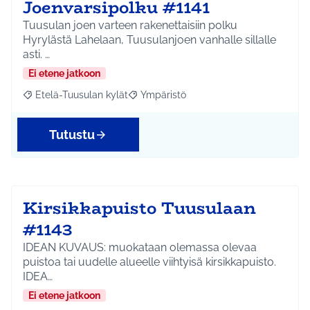
Joenvarsipolku #1141
Tuusulan joen varteen rakenettaisiin polku
Hyrylästä Lahelaan, Tuusulanjoen vanhalle sillalle
asti. …
Ei etene jatkoon
Etelä-Tuusulan kylät
Ympäristö
Rajaa tulokset aihepiirin mukaan: Etelä-Tuusulan kylät
Rajaa tulokset teeman mukaan: Ympäri
Tutustu
Kirsikkapuisto Tuusulaan
#1143
IDEAN KUVAUS: muokataan olemassa olevaa
puistoa tai uudelle alueelle viihtyisä kirsikkapuisto.
IDEA…
Ei etene jatkoon