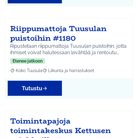
Riippumattoja Tuusulan
puistoihin #1180
Ripustetaan riippumattoja Tuusulan puistoihin, jotta
ihmiset voivat halutessaan levähtää ja rentoutu…
Etenee jatkoon
Koko Tuusula
Liikunta ja harrastukset
Rajaa tulokset aihepiirin mukaan: Koko Tuusula
Rajaa tulokset teeman mukaan: Liikunta ja harr
Tutustu
Toimintapajoja
toimintakeskus Kettusen