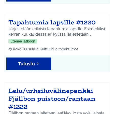
Tapahtumia lapsille #1220
Järjestetään erilaisia tapahtumia lapsille. Esimerkiksi
kerran kuukaudessa eri kylissä järjestetään …
Etenee jatkoon
Koko Tuusula
Kulttuuri ja tapahtumat
Rajaa tulokset aihepiirin mukaan: Koko Tuusula
Rajaa tulokset teeman mukaan: Kulttuuri ja ta
Tutustu
Lelu/urheiluvälinepankki
Fjällbon puistoon/rantaan
#1222
Fjällbon rantaan laitetaan laatikko, josta voisi lainata