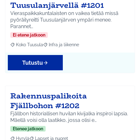
Tuusulanjärvellä #1201
Vieraspaikkakuntalaisten on vaikea tietää missä
pyöräilyreitti Tuusulanjärven ympäri menee.
Parannet…
Ei etene jatkoon
Koko Tuusula
Infra ja liikenne
Rajaa tulokset aihepiirin mukaan: Koko Tuusula
Rajaa tulokset teeman mukaan: Infra ja liikenne
Tutustu
Rakennuspalikoita
Fjällbohon #1202
Fjällbon historiallisen huvilan kivijalka inspiroi lapsia.
Mäellä voisi olla laatikko, jossa olisi e…
Etenee jatkoon
Hyrylä
Lapset ja nuoret