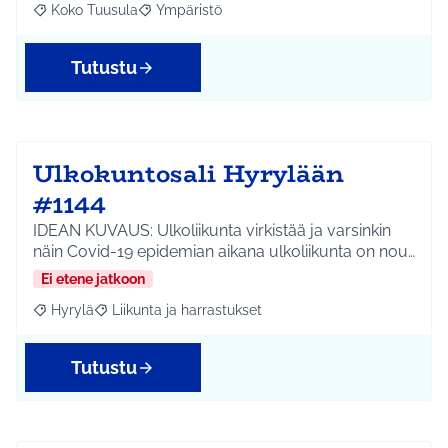
Koko Tuusula
Ympäristö
Rajaa tulokset aihepiirin mukaan: Koko Tuusula
Rajaa tulokset teeman mukaan: Ympäristö
Tutustu
Ulkokuntosali Hyrylään
#1144
IDEAN KUVAUS: Ulkoliikunta virkistää ja varsinkin
näin Covid-19 epidemian aikana ulkoliikunta on nou…
Ei etene jatkoon
Hyrylä
Liikunta ja harrastukset
Rajaa tulokset aihepiirin mukaan: Hyrylä
Rajaa tulokset teeman mukaan: Liikunta ja harrastuks
Tutustu