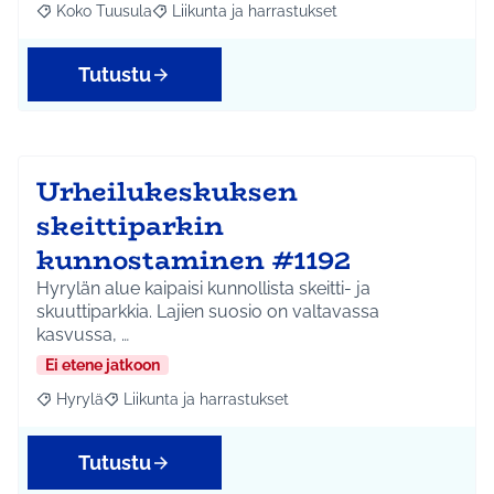
Koko Tuusula
Liikunta ja harrastukset
Rajaa tulokset aihepiirin mukaan: Koko Tuusula
Rajaa tulokset teeman mukaan: Liikunta ja harr
Tutustu
Urheilukeskuksen
skeittiparkin
kunnostaminen #1192
Hyrylän alue kaipaisi kunnollista skeitti- ja
skuuttiparkkia. Lajien suosio on valtavassa
kasvussa, …
Ei etene jatkoon
Hyrylä
Liikunta ja harrastukset
Rajaa tulokset aihepiirin mukaan: Hyrylä
Rajaa tulokset teeman mukaan: Liikunta ja harrastuks
Tutustu