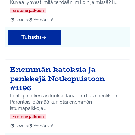
Kuvaa lyhyesti mitä tehdään, milloin ja missä? K…
Ei etene jatkoon
Jokela
Ympäristö
Rajaa tulokset aihepiirin mukaan: Jokela
Rajaa tulokset teeman mukaan: Ympäristö
Tutustu
Enemmän katoksia ja
penkkejä Notkopuistoon
#1196
Lentopallokentän luokse tarvitaan lisää penkkejä.
Parantaisi elämää kun olisi enemmän
istumapaikkoja…
Ei etene jatkoon
Jokela
Ympäristö
Rajaa tulokset aihepiirin mukaan: Jokela
Rajaa tulokset teeman mukaan: Ympäristö