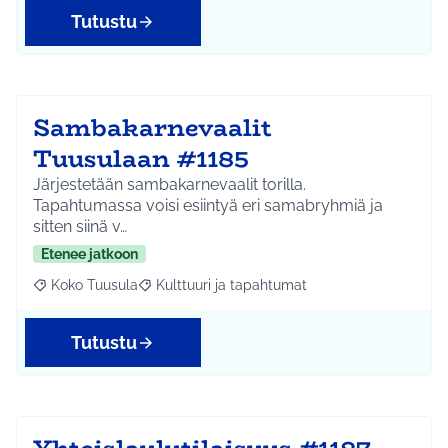
Tutustu
Sambakarnevaalit
Tuusulaan #1185
Järjestetään sambakarnevaalit torilla.
Tapahtumassa voisi esiintyä eri samabryhmiä ja
sitten siinä v…
Etenee jatkoon
Koko Tuusula
Kulttuuri ja tapahtumat
Rajaa tulokset aihepiirin mukaan: Koko Tuusula
Rajaa tulokset teeman mukaan: Kulttuuri ja ta
Tutustu