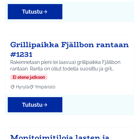
Tutustu
Grillipaikka Fjällbon rantaan
#1231
Rakennetaan pieni (ei laavua) grillipaikka Fjällbon
rantaan. Ranta on ollut todella suosittu ja gril…
Ei etene jatkoon
Hyrylä
Ympäristö
Rajaa tulokset aihepiirin mukaan: Hyrylä
Rajaa tulokset teeman mukaan: Ympäristö
Tutustu
Monitoimitiloja lasten ja