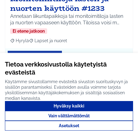
nuorten käyttöön #1233
Annetaan liikuntapaikkoja tai monitoimitiloja lasten
ja nuorten vapaaseen käyttöön. Tiloissa voisi m…
Ei etene jatkoon
Hyrylä
Lapset ja nuoret
Rajaa tulokset aihepiirin mukaan: Hyrylä
Rajaa tulokset teeman mukaan: Lapset ja nuoret
Tutustu
Tietoa verkkosivustolla käytetyistä
evästeistä
Käytämme sivustollamme evästeitä sivuston suorituskyvyn ja
sisällön parantamiseksi. Evästeiden avulla voimme tarjota
Maauimala #1234
yksilöllisemmän käyttäjäkokemuksen ja sisältöjä sosiaalisen
median kanavista.
Rakennetaan Hyrylän uimahallin viereen
maauimalan kaltainen paikka, jossa voi uida
Hyväksy kaikki
kesäisin, jos jär…
Vain välttämättömät
Ei etene jatkoon
Asetukset
Hyrylä
Liikunta ja harrastukset
Rajaa tulokset aihepiirin mukaan: Hyrylä
Rajaa tulokset teeman mukaan: Liikunta ja harrastuks