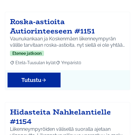
Roska-astioita
Autiorinteeseen #1151
Vaunukankaan ja Koskenmäen liikenneympyrän
välille tarvitaan roska-astioita, nyt siellä ei ole yhtää…
Etenee jatkoon
Etelä-Tuusulan kylät
Ympäristö
Rajaa tulokset aihepiirin mukaan: Etelä-Tuusulan kylät
Rajaa tulokset teeman mukaan: Ympäri
Tutustu
Hidasteita Nahkelantielle
#1154
Liikenneympyröiden välisellä suoralla ajetaan