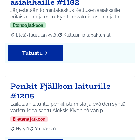
asiakkaille #1182
Järjestetään toimintakeskus Kettusen asiakkaille
erilaisia pajoja esim. kynttilänvalmistuspaja ja ta…
Etenee jatkoon
Etelä-Tuusulan kylät
Kulttuuri ja tapahtumat
Rajaa tulokset aihepiirin mukaan: Etelä-Tuusulan kylät
Rajaa tulokset teeman mukaan: Kulttuur
Tutustu
Penkit Fjällbon laiturille
#1205
Laitetaan laturille penkit istumista ja eväiden syntiä
varten. Idea saatu Aleksis Kiven päivän p…
Ei etene jatkoon
Hyrylä
Ympäristö
Rajaa tulokset aihepiirin mukaan: Hyrylä
Rajaa tulokset teeman mukaan: Ympäristö