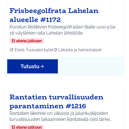
Frisbeegolfrata Lahelan
alueelle #1172
Puretun Ristikiven frisbeegolfradan tilalle uusi 9 tai
18 väyläinen rata Lahelan lähistölle.
Ei etene jatkoon
Etelä-Tuusulan kylät
Liikunta ja harrastukset
Rajaa tulokset aihepiirin mukaan: Etelä-Tuusulan kylät
Rajaa tulokset teeman mukaan: Liikunta
Tutustu
Rantatien turvallisuuden
parantaminen #1216
Rantatien liikenne on vilkasta ja jalankulkijoiden
turvallisuuden takaaminen Rantatiellä olisi tärke…
Ei etene jatkoon