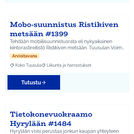
Mobo-suunnistus Ristikiven
metsään #1399
Tehdään mobiilisuunnistusrata eli nykyaikainen
kiintorastireitistö Ristikiven metsään. Tuusulan Voim…
Arvioitavana
Koko Tuusula
Liikunta ja harrastukset
Rajaa tulokset aihepiirin mukaan: Koko Tuusula
Rajaa tulokset teeman mukaan: Liikunta ja harr
Tutustu
Tietokonevuokraamo
Hyrylään #1484
Hyrylään voisi perustaa jonkun kaupan yhteyteen