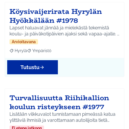
Köysivaijerirata Hyrylän
Hyökkälään #1978
Lapset haluavat jännää ja mielekästä tekemistä
koulu- ja päiväkotipäivien ajaksi sekä vapaa-ajalle. …
Arvioitavana
Hyrylä
Ympäristö
Rajaa tulokset aihepiirin mukaan: Hyrylä
Rajaa tulokset teeman mukaan: Ympäristö
Tutustu
Turvallisuutta Riihikallion
koulun risteykseen #1977
Lisätään vilkkuvalot tunnistamaan pimeässä katua
ylittäviä ihmisiä ja varottamaan autoilijoita tietä…
Ei etene jatkoon