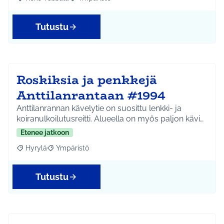
Rajaa tulokset aihepiirin mukaan: Koko Tuusula
Rajaa tulokset teeman mukaan: Ympäristö
Tutustu
Roskiksia ja penkkejä
Anttilanrantaan #1994
Anttilanrannan kävelytie on suosittu lenkki- ja
koiranulkoilutusreitti. Alueella on myös paljon kävi…
Etenee jatkoon
Hyrylä
Ympäristö
Rajaa tulokset aihepiirin mukaan: Hyrylä
Rajaa tulokset teeman mukaan: Ympäristö
Tutustu