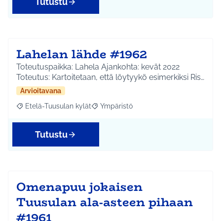
Tutustu
Lahelan lähde #1962
Toteutuspaikka: Lahela Ajankohta: kevät 2022
Toteutus: Kartoitetaan, että löytyykö esimerkiksi Ris…
Arvioitavana
Etelä-Tuusulan kylät
Ympäristö
Rajaa tulokset aihepiirin mukaan: Etelä-Tuusulan kylät
Rajaa tulokset teeman mukaan: Ympäri
Tutustu
Omenapuu jokaisen
Tuusulan ala-asteen pihaan
#1961