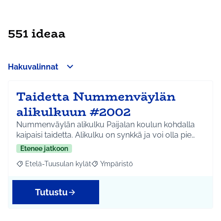
551 ideaa
Hakuvalinnat
Taidetta Nummenväylän
alikulkuun #2002
Nummenväylän alikulku Paijalan koulun kohdalla
kaipaisi taidetta. Alikulku on synkkä ja voi olla pie…
Etenee jatkoon
Etelä-Tuusulan kylät
Ympäristö
Rajaa tulokset aihepiirin mukaan: Etelä-Tuusulan kylät
Rajaa tulokset teeman mukaan: Ympäri
Tutustu