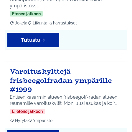
ympäristöss…
Etenee jatkoon
Jokela
Liikunta ja harrastukset
Rajaa tulokset aihepiirin mukaan: Jokela
Rajaa tulokset teeman mukaan: Liikunta ja harrastuks
Tutustu
Varoituskylttejä
frisbeegolfradan ympärille
#1999
Entisen kasarmin alueen frisbeegolf-radan alueen
reunamille varoituskyltit. Moni uusi asukas ja koir…
Ei etene jatkoon
Hyrylä
Ympäristö
Rajaa tulokset aihepiirin mukaan: Hyrylä
Rajaa tulokset teeman mukaan: Ympäristö