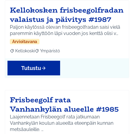
Kellokosken frisbeegolfradan
valaistus ja päivitys #1987
Paljon käytössä olevan frisbeegolfradan saisi vielä
paremmin käyttöön läpi vuoden jos kenttä olisi v…
Arvioitavana
Kellokoski
Ympäristö
Rajaa tulokset aihepiirin mukaan: Kellokoski
Rajaa tulokset teeman mukaan: Ympäristö
Tutustu
Frisbeegolf rata
Vanhankylän alueelle #1985
Laajennetaan Frisbeegolf rata jatkumaan
Vanhankylän koulun alueelta eteenpäin kunnan
metsäauleille. …