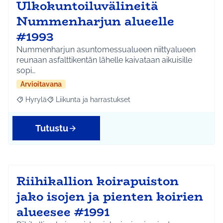
Ulkokuntoiluvälineitä
Nummenharjun alueelle
#1993
Nummenharjun asuntomessualueen niittyalueen
reunaan asfalttikentän lähelle kaivataan aikuisille
sopi…
Arvioitavana
Hyrylä
Liikunta ja harrastukset
Rajaa tulokset aihepiirin mukaan: Hyrylä
Rajaa tulokset teeman mukaan: Liikunta ja harrastuks
Tutustu
Riihikallion koirapuiston
jako isojen ja pienten koirien
alueesee #1991