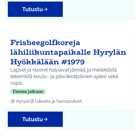
Tutustu
Frisbeegolfkoreja
lähiliikuntapaikalle Hyrylän
Hyökkälään #1979
Lapset ja nuoret haluavat jännää ja mielekästä
tekemistä koulu- ja päiväkotipäivien ajaksi sekä
vapa…
Etenee jatkoon
Hyrylä
Liikunta ja harrastukset
Rajaa tulokset aihepiirin mukaan: Hyrylä
Rajaa tulokset teeman mukaan: Liikunta ja harrastuks
Tutustu