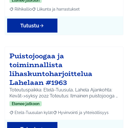
Etenee jatkoon
Riihikallio
Liikunta ja harrastukset
Rajaa tulokset aihepiirin mukaan: Riihikallio
Rajaa tulokset teeman mukaan: Liikunta ja harrastu
Tutustu
Puistojoogaa ja
toiminnallista
lihaskuntoharjoittelua
Lahelaan #1963
Toteutuspaikka: Etelä-Tuusula, Lahela Ajankohta:
Kevät->syksy 2022 Toteutus: Ilmainen puistojooga …
Etenee jatkoon
Etelä-Tuusulan kylät
Hyvinvointi ja yhteisöllisyys
Rajaa tulokset aihepiirin mukaan: Etelä-Tuusulan kylät
Rajaa tulokset teeman mukaan: Hyvinvoin