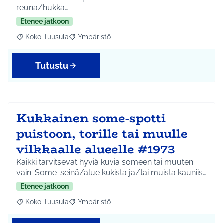
reuna/hukka…
Etenee jatkoon
Koko Tuusula
Ympäristö
Rajaa tulokset aihepiirin mukaan: Koko Tuusula
Rajaa tulokset teeman mukaan: Ympäristö
Tutustu
Kukkainen some-spotti
puistoon, torille tai muulle
vilkkaalle alueelle #1973
Kaikki tarvitsevat hyviä kuvia someen tai muuten
vain. Some-seinä/alue kukista ja/tai muista kauniis…
Etenee jatkoon
Koko Tuusula
Ympäristö
Rajaa tulokset aihepiirin mukaan: Koko Tuusula
Rajaa tulokset teeman mukaan: Ympäristö