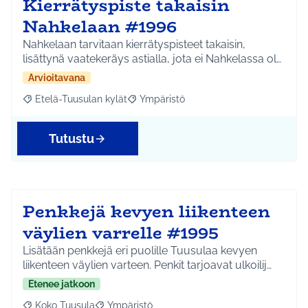
Kierrätyspiste takaisin
Nahkelaan #1996
Nahkelaan tarvitaan kierrätyspisteet takaisin,
lisättynä vaatekeräys astialla, jota ei Nahkelassa ol…
Arvioitavana
Etelä-Tuusulan kylät
Ympäristö
Rajaa tulokset aihepiirin mukaan: Etelä-Tuusulan kylät
Rajaa tulokset teeman mukaan: Ympäri
Tutustu
Penkkejä kevyen liikenteen
väylien varrelle #1995
Lisätään penkkejä eri puolille Tuusulaa kevyen
liikenteen väylien varteen. Penkit tarjoavat ulkoilij…
Etenee jatkoon
Koko Tuusula
Ympäristö