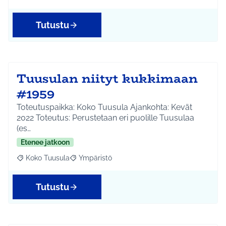
Tutustu
Tuusulan niityt kukkimaan
#1959
Toteutuspaikka: Koko Tuusula Ajankohta: Kevät
2022 Toteutus: Perustetaan eri puolille Tuusulaa
(es…
Etenee jatkoon
Koko Tuusula
Ympäristö
Rajaa tulokset aihepiirin mukaan: Koko Tuusula
Rajaa tulokset teeman mukaan: Ympäristö
Tutustu