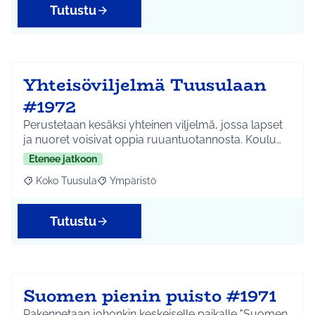
Tutustu
Yhteisöviljelmä Tuusulaan
#1972
Perustetaan kesäksi yhteinen viljelmä, jossa lapset
ja nuoret voisivat oppia ruuantuotannosta. Koulu…
Etenee jatkoon
Koko Tuusula
Ympäristö
Rajaa tulokset aihepiirin mukaan: Koko Tuusula
Rajaa tulokset teeman mukaan: Ympäristö
Tutustu
Suomen pienin puisto #1971
Rakennetaan johonkin keskeiselle paikalle "Suomen