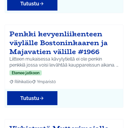
Tutustu
Penkki kevyenliikenteen
väylälle Bostoninkaaren ja
Majavatien välille #1966
Liitteen mukaisessa kävylytiellä ei ole penkin
penkkiä jossa voisi levähtää kauppareissun aikana. …
Etenee jatkoon
Riihikallio
Ympäristö
Rajaa tulokset aihepiirin mukaan: Riihikallio
Rajaa tulokset teeman mukaan: Ympäristö
Tutustu