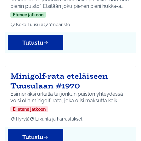
pienin puisto". Etsitään joku pienen pieni hukka-a…
Etenee jatkoon
Koko Tuusula
Ympäristö
Rajaa tulokset aihepiirin mukaan: Koko Tuusula
Rajaa tulokset teeman mukaan: Ympäristö
Tutustu
Minigolf-rata eteläiseen
Tuusulaan #1970
Esimerkiksi urkalla tai jonkun puiston yhteydessä
voisi olla minigolf-rata, joka olisi maksutta kaik…
Ei etene jatkoon
Hyrylä
Liikunta ja harrastukset
Rajaa tulokset aihepiirin mukaan: Hyrylä
Rajaa tulokset teeman mukaan: Liikunta ja harrastuks
Tutustu