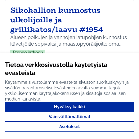
Sikokallion kunnostus
ulkolijoille ja
grillikatos/laavu #1954
Alueen polkujen ja vanhojen latupohjien kunnostus
kävelijöille sopivaksi ja maastopyöräilijöille oma…
Etenee jatkoon
Hyrylä
Liikunta ja harrastukset
Tietoa verkkosivustolla käytetyistä
Rajaa tulokset aihepiirin mukaan: Hyrylä
Rajaa tulokset teeman mukaan: Liikunta ja harrastuks
evästeistä
Tutustu
Käytämme sivustollamme evästeitä sivuston suorituskyvyn ja
sisällön parantamiseksi. Evästeiden avulla voimme tarjota
yksilöllisemmän käyttäjäkokemuksen ja sisältöjä sosiaalisen
median kanavista.
Hyväksy kaikki
Kukkapelto Hyrylään #1953
Vain välttämättömät
Kukkapelto lähellä Hyrylää ilahduttaisi paikallisia.
Asetukset
Idea on saatu K-Supermarket Hyrrällä 16.10.2…
Etenee jatkoon