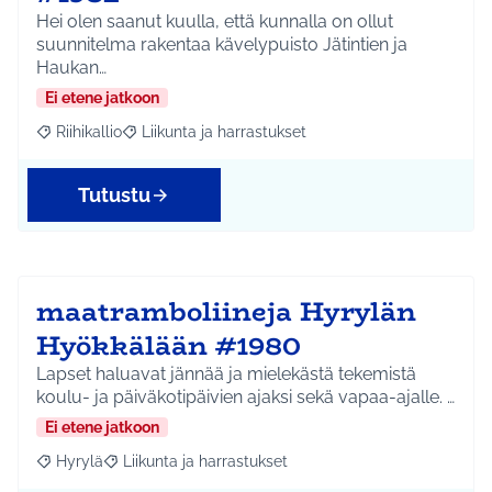
Hei olen saanut kuulla, että kunnalla on ollut
suunnitelma rakentaa kävelypuisto Jätintien ja
Haukan…
Ei etene jatkoon
Riihikallio
Liikunta ja harrastukset
Rajaa tulokset aihepiirin mukaan: Riihikallio
Rajaa tulokset teeman mukaan: Liikunta ja harrastu
Tutustu
maatramboliineja Hyrylän
Hyökkälään #1980
Lapset haluavat jännää ja mielekästä tekemistä
koulu- ja päiväkotipäivien ajaksi sekä vapaa-ajalle. …
Ei etene jatkoon
Hyrylä
Liikunta ja harrastukset
Rajaa tulokset aihepiirin mukaan: Hyrylä
Rajaa tulokset teeman mukaan: Liikunta ja harrastuks