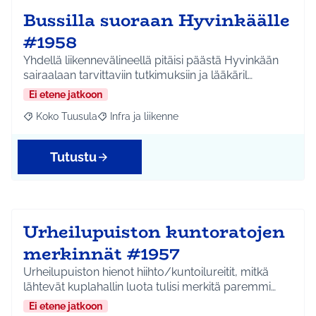
Bussilla suoraan Hyvinkäälle
#1958
Yhdellä liikennevälineellä pitäisi päästä Hyvinkään
sairaalaan tarvittaviin tutkimuksiin ja lääkäril…
Ei etene jatkoon
Koko Tuusula
Infra ja liikenne
Rajaa tulokset aihepiirin mukaan: Koko Tuusula
Rajaa tulokset teeman mukaan: Infra ja liikenne
Tutustu
Urheilupuiston kuntoratojen
merkinnät #1957
Urheilupuiston hienot hiihto/kuntoilureitit, mitkä
lähtevät kuplahallin luota tulisi merkitä paremmi…
Ei etene jatkoon