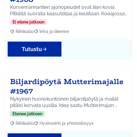
Korvenrannantien ajonopeudet ovat liian kovia.
Pitkällä suoralla kaasutellaa ja keulitaan. Koeajossa…
Ei etene jatkoon
Riihikallio
Infra ja liikenne
Rajaa tulokset aihepiirin mukaan: Riihikallio
Rajaa tulokset teeman mukaan: Infra ja liikenne
Tutustu
Biljardipöytä Mutterimajalle
#1967
Nykyinen huonokuntoinen biljardipöytä ja mailat
pitäisi korvata uusilla. Idea saatu Mutterimajan …
Etenee jatkoon
Riihikallio
Hyvinvointi ja yhteisöllisyys
Rajaa tulokset aihepiirin mukaan: Riihikallio
Rajaa tulokset teeman mukaan: Hyvinvointi ja yhtei