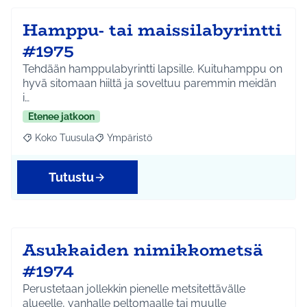
Hamppu- tai maissilabyrintti
#1975
Tehdään hamppulabyrintti lapsille. Kuituhamppu on
hyvä sitomaan hiiltä ja soveltuu paremmin meidän
i…
Etenee jatkoon
Koko Tuusula
Ympäristö
Rajaa tulokset aihepiirin mukaan: Koko Tuusula
Rajaa tulokset teeman mukaan: Ympäristö
Tutustu
Asukkaiden nimikkometsä
#1974
Perustetaan jollekkin pienelle metsitettävälle
alueelle, vanhalle peltomaalle tai muulle