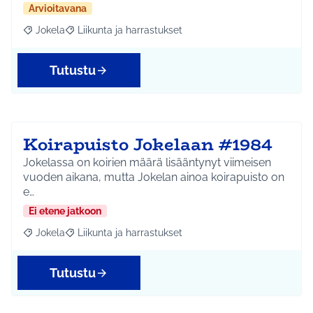
Arvioitavana
Jokela
Liikunta ja harrastukset
Rajaa tulokset aihepiirin mukaan: Jokela
Rajaa tulokset teeman mukaan: Liikunta ja harrastuks
Tutustu
Koirapuisto Jokelaan #1984
Jokelassa on koirien määrä lisääntynyt viimeisen
vuoden aikana, mutta Jokelan ainoa koirapuisto on
e…
Ei etene jatkoon
Jokela
Liikunta ja harrastukset
Rajaa tulokset aihepiirin mukaan: Jokela
Rajaa tulokset teeman mukaan: Liikunta ja harrastuks
Tutustu