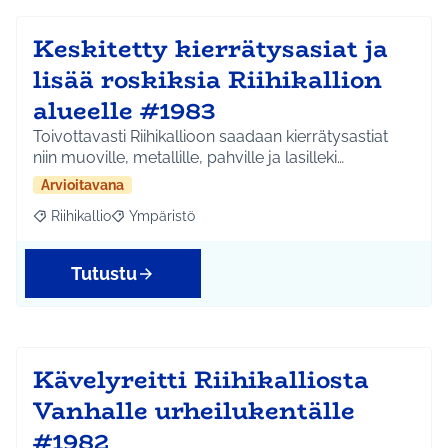
Keskitetty kierrätysasiat ja
lisää roskiksia Riihikallion
alueelle #1983
Toivottavasti Riihikallioon saadaan kierrätysastiat
niin muoville, metallille, pahville ja lasilleki…
Arvioitavana
Riihikallio
Ympäristö
Rajaa tulokset aihepiirin mukaan: Riihikallio
Rajaa tulokset teeman mukaan: Ympäristö
Tutustu
Kävelyreitti Riihikalliosta
Vanhalle urheilukentälle
#1982