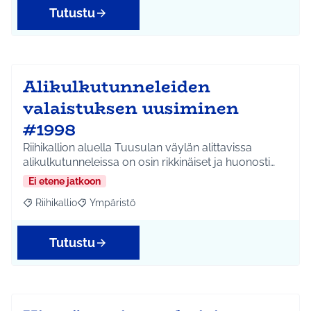
Tutustu
Alikulkutunneleiden
valaistuksen uusiminen
#1998
Riihikallion aluella Tuusulan väylän alittavissa
alikulkutunneleissa on osin rikkinäiset ja huonosti…
Ei etene jatkoon
Riihikallio
Ympäristö
Rajaa tulokset aihepiirin mukaan: Riihikallio
Rajaa tulokset teeman mukaan: Ympäristö
Tutustu