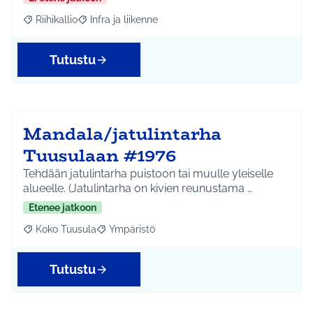
Riihikallio
Infra ja liikenne
Rajaa tulokset aihepiirin mukaan: Riihikallio
Rajaa tulokset teeman mukaan: Infra ja liikenne
Tutustu
Mandala/jatulintarha
Tuusulaan #1976
Tehdään jatulintarha puistoon tai muulle yleiselle
alueelle. (Jatulintarha on kivien reunustama …
Etenee jatkoon
Koko Tuusula
Ympäristö
Rajaa tulokset aihepiirin mukaan: Koko Tuusula
Rajaa tulokset teeman mukaan: Ympäristö
Tutustu