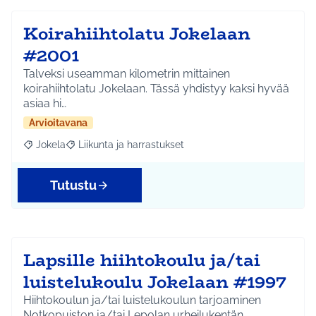
Koirahiihtolatu Jokelaan
#2001
Talveksi useamman kilometrin mittainen
koirahiihtolatu Jokelaan. Tässä yhdistyy kaksi hyvää
asiaa hi…
Arvioitavana
Jokela
Liikunta ja harrastukset
Rajaa tulokset aihepiirin mukaan: Jokela
Rajaa tulokset teeman mukaan: Liikunta ja harrastuks
Tutustu
Lapsille hiihtokoulu ja/tai
luistelukoulu Jokelaan #1997
Hiihtokoulun ja/tai luistelukoulun tarjoaminen
Notkopuiston ja/tai Lepolan urheilukentän