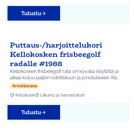
Tutustu
Puttaus-/harjoittelukori
Kellokosken frisbeegolf
radalle #1988
Kellokosken frisbeegolf rata on kovalla käytöllä ja
aikaa kuluu paljon odotteluun ja jonotukseen. Ra…
Arvioitavana
Kellokoski
Liikunta ja harrastukset
Rajaa tulokset aihepiirin mukaan: Kellokoski
Rajaa tulokset teeman mukaan: Liikunta ja harrast
Tutustu