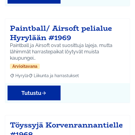
Paintball/ Airsoft pelialue
Hyrylään #1969
Paintball ja Airsoft ovat suosittuja lajeja, mutta
lähimmät harrastepaikat löytyvät muista
kaupungei…
Arvioitavana
Hyrylä
Liikunta ja harrastukset
Rajaa tulokset aihepiirin mukaan: Hyrylä
Rajaa tulokset teeman mukaan: Liikunta ja harrastuks
Tutustu
Töyssyjä Korvenrannantielle
#1968