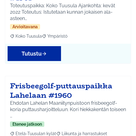
Toteutuspaikka: Koko Tuusula Ajankohta: kevät
2022 Toteutus: Istutetaan kunnan jokaisen ala-
asteen…
Arvioitavana
Koko Tuusula
Ympäristö
Rajaa tulokset aihepiirin mukaan: Koko Tuusula
Rajaa tulokset teeman mukaan: Ympäristö
Tutustu
Frisbeegolf-puttauspaikka
Lahelaan #1960
Ehdotan Lahelan Maaniitynpuistoon frisbeegolf-
koria puttausharjoitteluun. Kori hiekkakentän toiseen
…
Etenee jatkoon
Etelä-Tuusulan kylät
Liikunta ja harrastukset
Rajaa tulokset aihepiirin mukaan: Etelä-Tuusulan kylät
Rajaa tulokset teeman mukaan: Liikunta