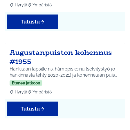
Hyrylä
Ympäristö
Rajaa tulokset aihepiirin mukaan: Hyrylä
Rajaa tulokset teeman mukaan: Ympäristö
Tutustu
Augustanpuiston kohennus
#1955
Hankitaan lapsille ns. hämppiskeinu (selvitystyö jo
hankinnasta tehty 2020-2021) ja kohennetaan puis…
Etenee jatkoon
Hyrylä
Ympäristö
Rajaa tulokset aihepiirin mukaan: Hyrylä
Rajaa tulokset teeman mukaan: Ympäristö
Tutustu