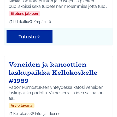
Riihikallion koirapuiston jako isojen ja pienten
puoliskoiksi sekä tuloeteinen molemmille jotta tulo…
Ei etene jatkoon
Riihikallio
Ympäristö
Rajaa tulokset aihepiirin mukaan: Riihikallio
Rajaa tulokset teeman mukaan: Ympäristö
Tutustu
Veneiden ja kanoottien
laskupaikka Kellokoskelle
#1989
Padon kunnostuksen yhteydessä katosi veneiden
laskupaikka padolta. Viime kerralla idea sai paljon
ää…
Arvioitavana
Kellokoski
Infra ja liikenne
Rajaa tulokset aihepiirin mukaan: Kellokoski
Rajaa tulokset teeman mukaan: Infra ja liikenne