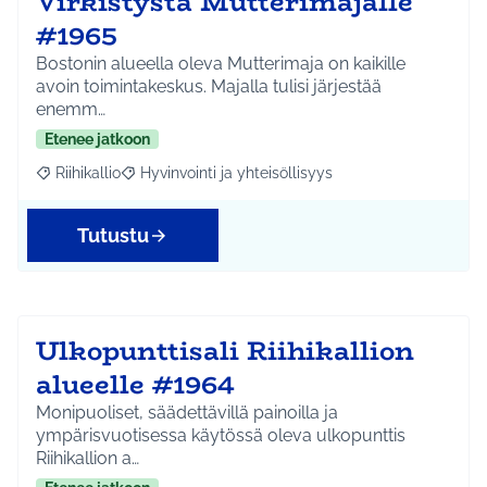
Virkistystä Mutterimajalle
#1965
Bostonin alueella oleva Mutterimaja on kaikille
avoin toimintakeskus. Majalla tulisi järjestää
enemm…
Etenee jatkoon
Riihikallio
Hyvinvointi ja yhteisöllisyys
Rajaa tulokset aihepiirin mukaan: Riihikallio
Rajaa tulokset teeman mukaan: Hyvinvointi ja yhtei
Tutustu
Ulkopunttisali Riihikallion
alueelle #1964
Monipuoliset, säädettävillä painoilla ja
ympärisvuotisessa käytössä oleva ulkopunttis
Riihikallion a…