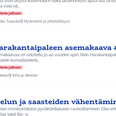
a voisi tarjota kodinhoidon sekä lastenhoidon apua sitä tarvits
 voisi oll…
etene jatkoon
oko Tuusula
Hyvinvointi ja yhteisöllisyys
aa tulokset aihepiirin mukaan: Koko Tuusula
Rajaa tulokset teeman mukaan: Hyvinvointi ja yhteisöllis
arakantaipaleen asemakaava 
makaavaa on odotettu jo 40 vuoden ajan. Näin Harakantaipal
aisiin kunnallisteknis…
etene jatkoon
okela
Infra ja liikenne
a tulokset aihepiirin mukaan: Jokela
Rajaa tulokset teeman mukaan: Infra ja liikenne
elun ja saasteiden vähentämi
lan monitoimitalon pysäköintialueen rauhoittaminen. Olisi eri
taa sekä ilta- e…