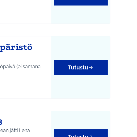
päristö
töpäivä (ei samana
Tutustu
yys
3
ean jätti Lena
Tutustu