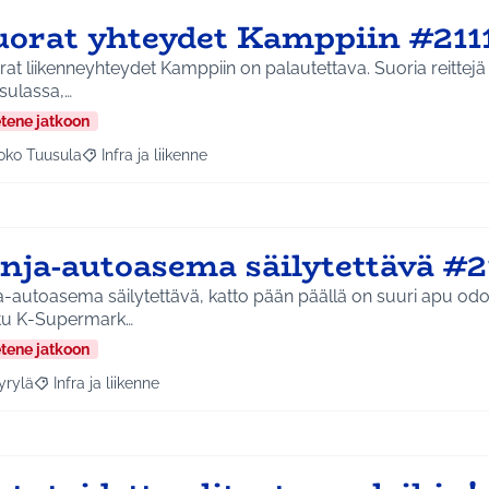
uorat yhteydet Kamppiin #211
at liikenneyhteydet Kamppiin on palautettava. Suoria reittejä o
sulassa,…
etene jatkoon
oko Tuusula
Infra ja liikenne
aa tulokset aihepiirin mukaan: Koko Tuusula
Rajaa tulokset teeman mukaan: Infra ja liikenne
inja-autoasema säilytettävä #2
a-autoasema säilytettävä, katto pään päällä on suuri apu odo
tu K-Supermark…
etene jatkoon
yrylä
Infra ja liikenne
a tulokset aihepiirin mukaan: Hyrylä
Rajaa tulokset teeman mukaan: Infra ja liikenne