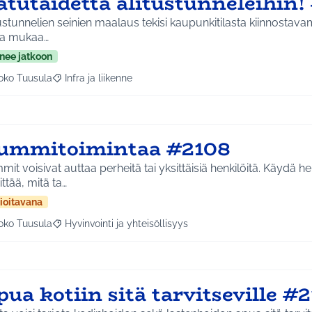
atutaidetta alitustunneleihin!
ustunnelien seinien maalaus tekisi kaupunkitilasta kiinnostava
aa mukaa…
nee jatkoon
oko Tuusula
Infra ja liikenne
aa tulokset aihepiirin mukaan: Koko Tuusula
Rajaa tulokset teeman mukaan: Infra ja liikenne
ummitoimintaa #2108
it voisivat auttaa perheitä tai yksittäisiä henkilöitä. Käydä h
ittää, mitä ta…
ioitavana
oko Tuusula
Hyvinvointi ja yhteisöllisyys
aa tulokset aihepiirin mukaan: Koko Tuusula
Rajaa tulokset teeman mukaan: Hyvinvointi ja yhteisöllis
ua kotiin sitä tarvitseville #