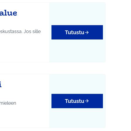
alue
kustassa. Jos sille
Tutustu
i
Tutustu
 mieleen