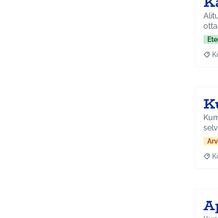
K
Alit
ott
Ete
K
Raj
K
Kumm
selv
Arv
K
Raj
Ap