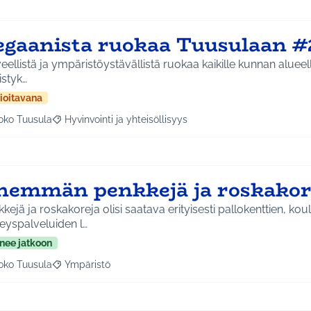
egaanista ruokaa Tuusulaan #
eellistä ja ympäristöystävällistä ruokaa kaikille kunnan alueella
istyk…
ioitavana
oko Tuusula
Hyvinvointi ja yhteisöllisyys
aa tulokset aihepiirin mukaan: Koko Tuusula
Rajaa tulokset teeman mukaan: Hyvinvointi ja yhteisöllis
nemmän penkkejä ja roskakor
kejä ja roskakoreja olisi saatava erityisesti pallokenttien, kou
eyspalveluiden l…
nee jatkoon
oko Tuusula
Ympäristö
aa tulokset aihepiirin mukaan: Koko Tuusula
Rajaa tulokset teeman mukaan: Ympäristö