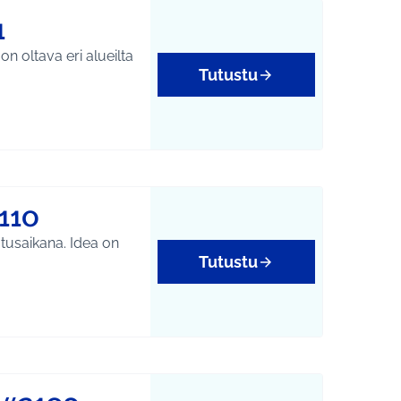
1
n oltava eri alueilta
Tutustu
110
tusaikana. Idea on
Tutustu