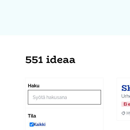
551 ideaa
S
Haku
Urhe
Ei 
H
Raja
Tila
Kaikki