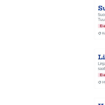
S
Suor
Tuu
Ei 
K
Raj
L
Linj
saa
Ei 
H
Raja