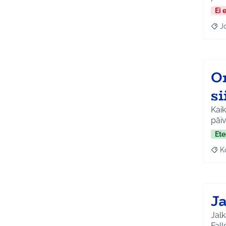
Ei 
J
Raja
O
si
Kaik
päiv
Ete
K
Raj
Ja
Jalk
Fall