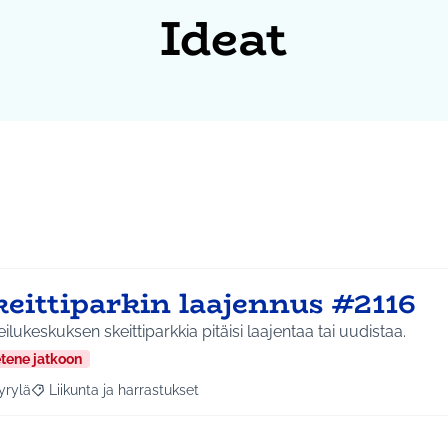
Ideat
keittiparkin laajennus #2116
ilukeskuksen skeittiparkkia pitäisi laajentaa tai uudistaa.
etene jatkoon
yrylä
Liikunta ja harrastukset
a tulokset aihepiirin mukaan: Hyrylä
Rajaa tulokset teeman mukaan: Liikunta ja harrastukset