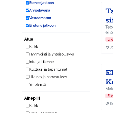
Etenee jatkoon
Ta
Arvioitavana
si
Vastaamaton
Ei etene jatkoon
Tebo
ei l
Alue
Ei 
Kaikki
J
Raja
Hyvinvointi ja yhteisöllisyys
Infra ja liikenne
E
Kulttuuri ja tapahtumat
Liikunta ja harrastukset
K
Ympäristö
Maks
Ei 
Aihepiiri
K
Raja
Kaikki