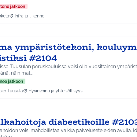
etene jatkoon
okela
Infra ja liikenne
a tulokset aihepiirin mukaan: Jokela
Rajaa tulokset teeman mukaan: Infra ja liikenne
ma ympäristötekoni, kouluym
istiksi #2104
issa Tuusulan peruskouluissa voisi olla vuosittainen ympäris
änä, näin mat…
nee jatkoon
oko Tuusula
Hyvinvointi ja yhteisöllisyys
aa tulokset aihepiirin mukaan: Koko Tuusula
Rajaa tulokset teeman mukaan: Hyvinvointi ja yhteisöllis
lkahoitoja diabeetikoille #210
ahoidon voisi mahdollistaa vaikka palveluseteleiden avulla. Id
ström.