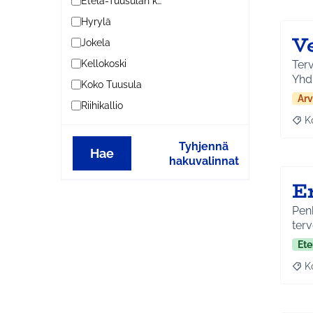
Etelä-Tuusulan kylät
Hyrylä
V
Jokela
Terv
Kellokoski
Yhd
Koko Tuusula
Arv
Riihikallio
K
Raj
Tyhjennä
Hae
hakuvalinnat
E
Penk
terv
Ete
K
Raj