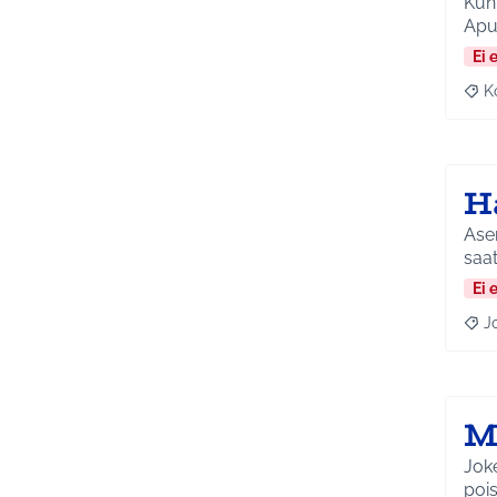
Kunt
Apua
Ei 
K
Raj
H
Ase
saat
Ei 
J
Raja
M
Joke
pois