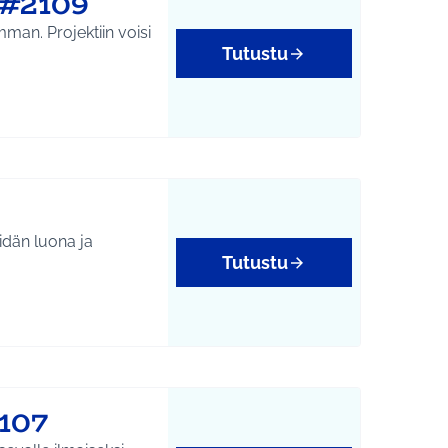
 #2109
mman. Projektiin voisi
Tutustu
eidän luona ja
Tutustu
yys
2107