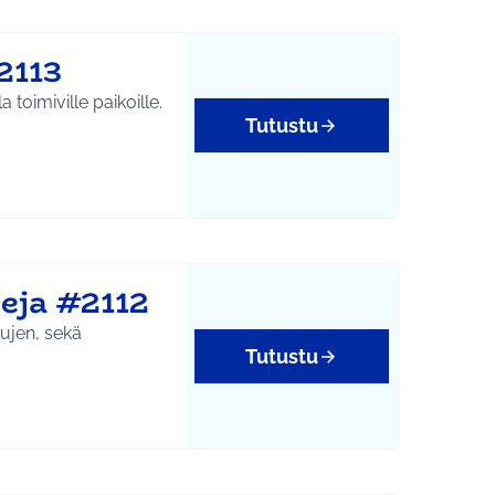
2113
 toimiville paikoille.
Tutustu
yys
eja #2112
lujen, sekä
Tutustu