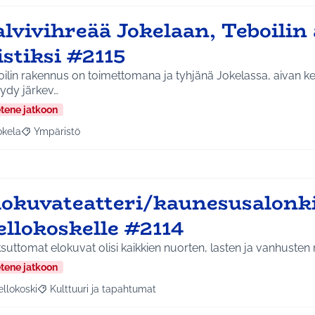
lvivihreää Jokelaan, Teboilin 
istiksi #2115
ilin rakennus on toimettomana ja tyhjänä Jokelassa, aivan kes
öydy järkev…
etene jatkoon
okela
Ympäristö
a tulokset aihepiirin mukaan: Jokela
Rajaa tulokset teeman mukaan: Ympäristö
lokuvateatteri/kaunesusalonk
ellokoskelle #2114
uttomat elokuvat olisi kaikkien nuorten, lasten ja vanhusten
etene jatkoon
ellokoski
Kulttuuri ja tapahtumat
a tulokset aihepiirin mukaan: Kellokoski
Rajaa tulokset teeman mukaan: Kulttuuri ja tapahtumat