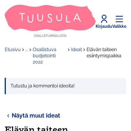
Kirjaudu
Valikko
OSALLISTUMISALUSTA
Etusivu
...
Osallistuva
Ideat
Elävän taiteen
budjetointi
esiintymispaikka
2022
Tutustu ja kommentoi ideoita!
Näytä muut ideat
Elävän taiteen