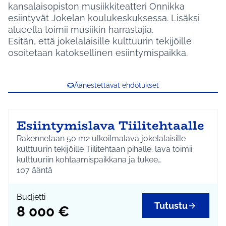
kansalaisopiston musiikkiteatteri Onnikka
esiintyvät Jokelan koulukeskuksessa. Lisäksi
alueella toimii musiikin harrastajia.
Esitän, että jokelalaisille kulttuurin tekijöille
osoitetaan katoksellinen esiintymispaikka.
Äänestettävät ehdotukset
Esiintymislava Tiilitehtaalle
Rakennetaan 50 m2 ulkoilmalava jokelalaisille
kulttuurin tekijöille Tiilitehtaan pihalle. lava toimii
kulttuuriin kohtaamispaikkana ja tukee
ruohonjuuritason asukastoimintaa ja
107
ääntä
kulttuuriharrastusta.
Budjetti
Tutustu
8 000 €