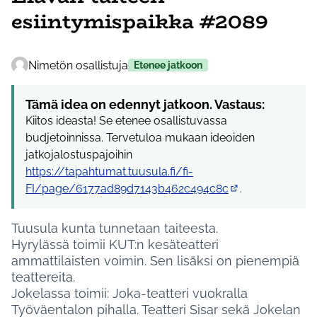
esiintymispaikka #2089
Nimetön osallistuja
Etenee jatkoon
Tämä idea on edennyt jatkoon. Vastaus:
Kiitos ideasta! Se etenee osallistuvassa
budjetoinnissa. Tervetuloa mukaan ideoiden
jatkojalostuspajoihin
https://tapahtumat.tuusula.fi/fi-
FI/page/6177ad89d7143b462c494c8c
.
(Ulkoinen linkki)
Tuusula kunta tunnetaan taiteesta.
Hyrylässä toimii KUT:n kesäteatteri
ammattilaisten voimin. Sen lisäksi on pienempiä
teattereita.
Jokelassa toimii: Joka-teatteri vuokralla
Työväentalon pihalla. Teatteri Sisar sekä Jokelan