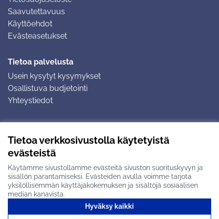
Saavutettavuus
Käyttöehdot
Evästeasetukset
Tietoa palvelusta
Usein kysytyt kysymykset
Osallistuva budjetointi
Yhteystiedot
Ohjeet
Tietoa verkkosivustolla käytetyistä
Ohjeet kirjautumiseen
evästeistä
Ohjeet kommentin jättämiseen
Käytämme sivustollamme evästeitä sivuston suorituskyvyn ja
sisällön parantamiseksi. Evästeiden avulla voimme tarjota
yksilöllisemmän käyttäjäkokemuksen ja sisältöjä sosiaalisen
median kanavista.
Hyväksy kaikki
Tuusulan osallistumisalusta X-palvelussa
Tuusula