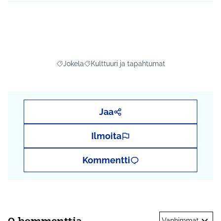
Jokela
Kulttuuri ja tapahtumat
Rajaa tulokset aihepiirin mukaan: Jokela
Rajaa tulokset teeman mukaan: Kulttuuri j
Jaa
Ilmoita
Kommentti
0 kommenttia
Vanhimmat