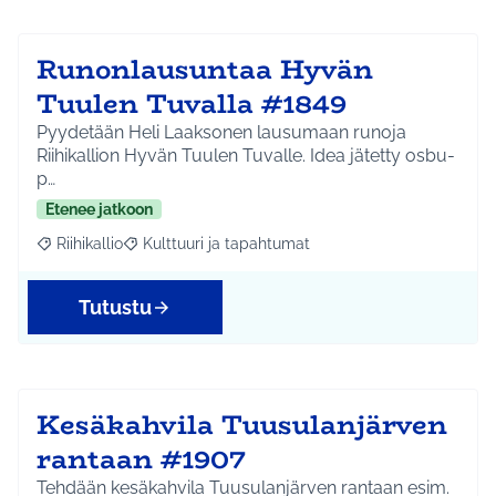
Runonlausuntaa Hyvän
Tuulen Tuvalla #1849
Pyydetään Heli Laaksonen lausumaan runoja
Riihikallion Hyvän Tuulen Tuvalle. Idea jätetty osbu-
p…
Etenee jatkoon
Riihikallio
Kulttuuri ja tapahtumat
Rajaa tulokset aihepiirin mukaan: Riihikallio
Rajaa tulokset teeman mukaan: Kulttuuri ja tapaht
Tutustu
Kesäkahvila Tuusulanjärven
rantaan #1907
Tehdään kesäkahvila Tuusulanjärven rantaan esim.