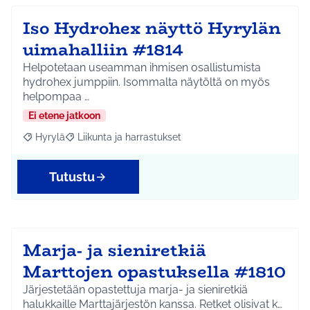
Iso Hydrohex näyttö Hyrylän
uimahalliin #1814
Helpotetaan useamman ihmisen osallistumista
hydrohex jumppiin. Isommalta näytöltä on myös
helpompaa …
Ei etene jatkoon
Hyrylä
Liikunta ja harrastukset
Rajaa tulokset aihepiirin mukaan: Hyrylä
Rajaa tulokset teeman mukaan: Liikunta ja harrastuks
Tutustu
Marja- ja sieniretkiä
Marttojen opastuksella #1810
Järjestetään opastettuja marja- ja sieniretkiä
halukkaille Marttajärjestön kanssa. Retket olisivat k…