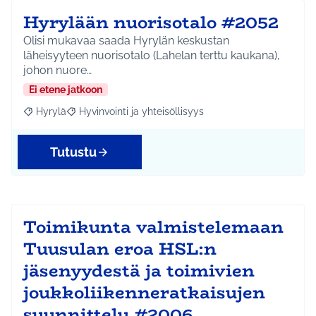
Hyrylään nuorisotalo #2052
Olisi mukavaa saada Hyrylän keskustan
läheisyyteen nuorisotalo (Lahelan terttu kaukana),
johon nuore…
Ei etene jatkoon
Hyrylä
Hyvinvointi ja yhteisöllisyys
Rajaa tulokset aihepiirin mukaan: Hyrylä
Rajaa tulokset teeman mukaan: Hyvinvointi ja yhteisöl
Tutustu
Toimikunta valmistelemaan
Tuusulan eroa HSL:n
jäsenyydestä ja toimivien
joukkoliikenneratkaisujen
suunnittelu #2006