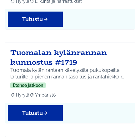
Hyrylä
Liikunta ja harrastukset
Rajaa tulokset aihepiirin mukaan: Hyrylä
Rajaa tulokset teeman mukaan: Liikunta ja harrastuks
Tutustu
Tuomalan kylänrannan
kunnostus #1719
Tuomala kylän rantaan kävelysilta pukukopeilta
laiturille ja pienen rannan tasoitus ja rantahiekka r…
Etenee jatkoon
Hyrylä
Ympäristö
Rajaa tulokset aihepiirin mukaan: Hyrylä
Rajaa tulokset teeman mukaan: Ympäristö
Tutustu