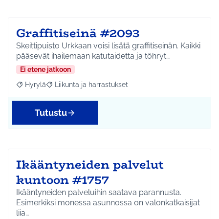
Graffitiseinä #2093
Skeittipuisto Urkkaan voisi lisätä graffitiseinän. Kaikki
pääsevät ihailemaan katutaidetta ja töhryt…
Ei etene jatkoon
Hyrylä
Liikunta ja harrastukset
Rajaa tulokset aihepiirin mukaan: Hyrylä
Rajaa tulokset teeman mukaan: Liikunta ja harrastuks
Tutustu
Ikääntyneiden palvelut
kuntoon #1757
Ikääntyneiden palveluihin saatava parannusta.
Esimerkiksi monessa asunnossa on valonkatkaisijat
liia…