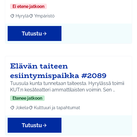
Ei etene jatkoon
Hyrylä
Ympäristö
Rajaa tulokset aihepiirin mukaan: Hyrylä
Rajaa tulokset teeman mukaan: Ympäristö
Tutustu
Elävän taiteen
esiintymispaikka #2089
Tuusula kunta tunnetaan taiteesta. Hyrylässä toimii
KUT:n kesäteatteri ammattilaisten voimin. Sen …
Etenee jatkoon
Jokela
Kulttuuri ja tapahtumat
Rajaa tulokset aihepiirin mukaan: Jokela
Rajaa tulokset teeman mukaan: Kulttuuri ja tapahtum
Tutustu