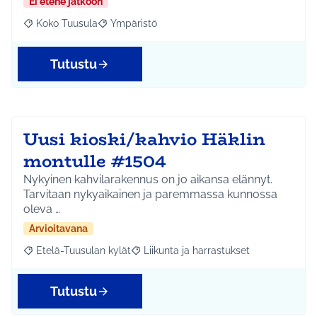
Ei etene jatkoon
Koko Tuusula
Ympäristö
Rajaa tulokset aihepiirin mukaan: Koko Tuusula
Rajaa tulokset teeman mukaan: Ympäristö
Tutustu
Uusi kioski/kahvio Häklin
montulle #1504
Nykyinen kahvilarakennus on jo aikansa elännyt.
Tarvitaan nykyaikainen ja paremmassa kunnossa
oleva …
Arvioitavana
Etelä-Tuusulan kylät
Liikunta ja harrastukset
Rajaa tulokset aihepiirin mukaan: Etelä-Tuusulan kylät
Rajaa tulokset teeman mukaan: Liikunta
Tutustu