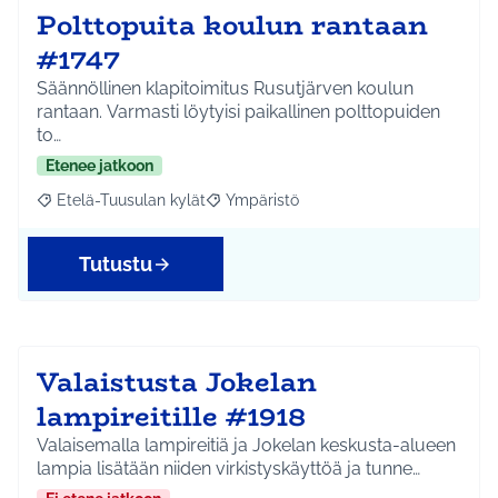
Polttopuita koulun rantaan
#1747
Säännöllinen klapitoimitus Rusutjärven koulun
rantaan. Varmasti löytyisi paikallinen polttopuiden
to…
Etenee jatkoon
Etelä-Tuusulan kylät
Ympäristö
Rajaa tulokset aihepiirin mukaan: Etelä-Tuusulan kylät
Rajaa tulokset teeman mukaan: Ympäri
Tutustu
Valaistusta Jokelan
lampireitille #1918
Valaisemalla lampireitiä ja Jokelan keskusta-alueen
lampia lisätään niiden virkistyskäyttöä ja tunne…