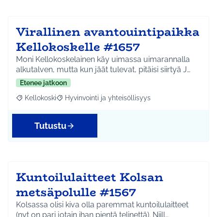
Virallinen avantouintipaikka
Kellokoskelle #1657
Moni Kellokoskelainen käy uimassa uimarannalla
alkutalven, mutta kun jäät tulevat, pitäisi siirtyä J…
Etenee jatkoon
Kellokoski
Hyvinvointi ja yhteisöllisyys
Rajaa tulokset aihepiirin mukaan: Kellokoski
Rajaa tulokset teeman mukaan: Hyvinvointi ja yhtei
Tutustu
Kuntoilulaitteet Kolsan
metsäpolulle #1567
Kolsassa olisi kiva olla paremmat kuntoilulaitteet
(nyt on pari jotain ihan pientä telinettä). Niill…