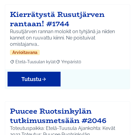
Kierrätystä Rusutjärven
rantaan! #1744
Rusutjärven rannan molokit on tyhjänä ja niiden
kannet on ruuvattu kiinni. Ne poistuivat
omistajanva…
Arvioitavana
Etelä-Tuusulan kylät
Ympäristö
Rajaa tulokset aihepiirin mukaan: Etelä-Tuusulan kylät
Rajaa tulokset teeman mukaan: Ympäri
Tutustu
Puucee Ruotsinkylän
tutkimusmetsään #2046
Toteutuspaikka: Etelä-Tuusula Ajankohta: Kevät
2022 Toteutus: Puucee Ruotsinkylän