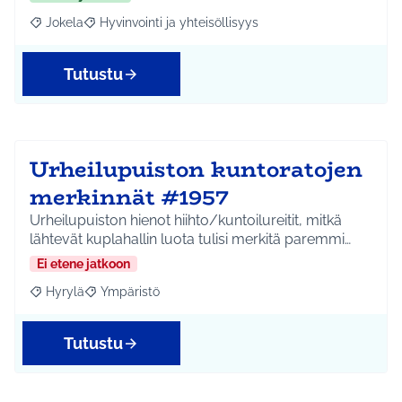
Jokela
Hyvinvointi ja yhteisöllisyys
Rajaa tulokset aihepiirin mukaan: Jokela
Rajaa tulokset teeman mukaan: Hyvinvointi ja yhteisöl
Tutustu
Urheilupuiston kuntoratojen
merkinnät #1957
Urheilupuiston hienot hiihto/kuntoilureitit, mitkä
lähtevät kuplahallin luota tulisi merkitä paremmi…
Ei etene jatkoon
Hyrylä
Ympäristö
Rajaa tulokset aihepiirin mukaan: Hyrylä
Rajaa tulokset teeman mukaan: Ympäristö
Tutustu