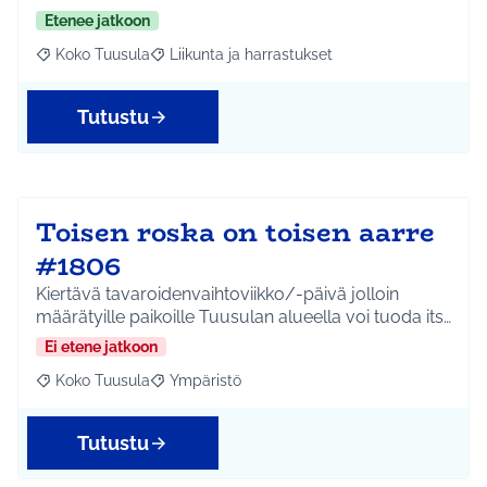
Etenee jatkoon
Koko Tuusula
Liikunta ja harrastukset
Rajaa tulokset aihepiirin mukaan: Koko Tuusula
Rajaa tulokset teeman mukaan: Liikunta ja harr
Tutustu
Toisen roska on toisen aarre
#1806
Kiertävä tavaroidenvaihtoviikko/-päivä jolloin
määrätyille paikoille Tuusulan alueella voi tuoda its…
Ei etene jatkoon
Koko Tuusula
Ympäristö
Rajaa tulokset aihepiirin mukaan: Koko Tuusula
Rajaa tulokset teeman mukaan: Ympäristö
Tutustu