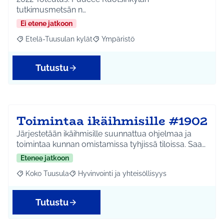
tutkimusmetsän n…
Ei etene jatkoon
Etelä-Tuusulan kylät
Ympäristö
Rajaa tulokset aihepiirin mukaan: Etelä-Tuusulan kylät
Rajaa tulokset teeman mukaan: Ympäri
Tutustu
Toimintaa ikäihmisille #1902
Järjestetään ikäihmisille suunnattua ohjelmaa ja
toimintaa kunnan omistamissa tyhjissä tiloissa. Saa…
Etenee jatkoon
Koko Tuusula
Hyvinvointi ja yhteisöllisyys
Rajaa tulokset aihepiirin mukaan: Koko Tuusula
Rajaa tulokset teeman mukaan: Hyvinvointi ja y
Tutustu