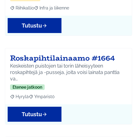
Riihikallio
Infra ja liikenne
Rajaa tulokset aihepiirin mukaan: Riihikallio
Rajaa tulokset teeman mukaan: Infra ja liikenne
Tutustu
Roskapihtilainaamo #1664
Keskeisten puistojen tai torin läheisyyteen
roskapihtejä ja -pusseja, joita voisi lainata panttia
va…
Etenee jatkoon
Hyrylä
Ympäristö
Rajaa tulokset aihepiirin mukaan: Hyrylä
Rajaa tulokset teeman mukaan: Ympäristö
Tutustu