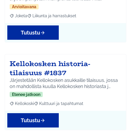
Arvioitavana
Jokela
Liikunta ja harrastukset
Rajaa tulokset aihepiirin mukaan: Jokela
Rajaa tulokset teeman mukaan: Liikunta ja harrastuks
Tutustu
Kellokosken historia-
tilaisuus #1837
Järjestetään Kellokosken asukkaille tilaisuus, jossa
on mahdollista kuulla Kellokosken historiasta j…
Etenee jatkoon
Kellokoski
Kulttuuri ja tapahtumat
Rajaa tulokset aihepiirin mukaan: Kellokoski
Rajaa tulokset teeman mukaan: Kulttuuri ja tapah
Tutustu