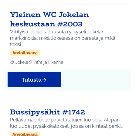
Yleinen WC Jokelan
keskustaan #2003
Viihtyisä Pohjois-Tuusula ry. kyseli Jokelan
markkinoilla, mikä Jokelassa on parasta ja mikä
tekisi …
Arvioitavana
Jokela
Infra ja liikenne
Rajaa tulokset aihepiirin mukaan: Jokela
Rajaa tulokset teeman mukaan: Infra ja liikenne
Tutustu
Bussipysäkit #1742
Pellavamäentielle palvelutalojen luo sekä Alepan
luo uudet pysäkkikatokset, joissa on kiinteät penki…
Arvioitavana