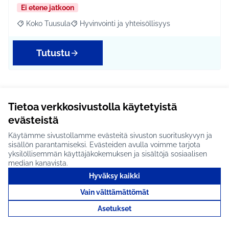
Ei etene jatkoon
Koko Tuusula
Hyvinvointi ja yhteisöllisyys
Rajaa tulokset aihepiirin mukaan: Koko Tuusula
Rajaa tulokset teeman mukaan: Hyvinvointi ja y
Tutustu
Piilipuiston markkinat #1699
Tietoa verkkosivustolla käytetyistä
evästeistä
Keväällä asukkaat voivat tulla pitämään kirpputoria
Piilipuiston hiekkakentällä. Näin alueen asukkaa…
Käytämme sivustollamme evästeitä sivuston suorituskyvyn ja
sisällön parantamiseksi. Evästeiden avulla voimme tarjota
Etenee jatkoon
yksilöllisemmän käyttäjäkokemuksen ja sisältöjä sosiaalisen
Hyrylä
Hyvinvointi ja yhteisöllisyys
median kanavista.
Rajaa tulokset aihepiirin mukaan: Hyrylä
Rajaa tulokset teeman mukaan: Hyvinvointi ja yhteisöl
Hyväksy kaikki
Tutustu
Vain välttämättömät
Asetukset