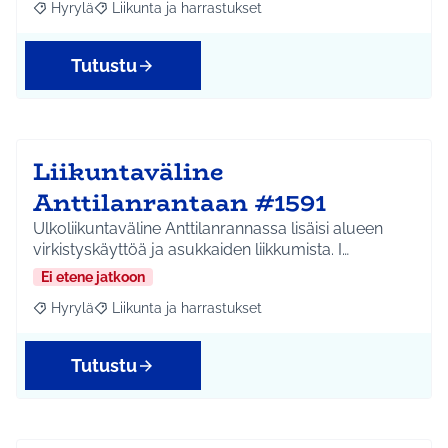
Hyrylä
Liikunta ja harrastukset
Rajaa tulokset aihepiirin mukaan: Hyrylä
Rajaa tulokset teeman mukaan: Liikunta ja harrastuks
Tutustu
Liikuntaväline
Anttilanrantaan #1591
Ulkoliikuntaväline Anttilanrannassa lisäisi alueen
virkistyskäyttöä ja asukkaiden liikkumista. I…
Ei etene jatkoon
Hyrylä
Liikunta ja harrastukset
Rajaa tulokset aihepiirin mukaan: Hyrylä
Rajaa tulokset teeman mukaan: Liikunta ja harrastuks
Tutustu