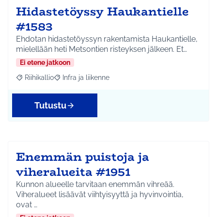
Hidastetöyssy Haukantielle
#1583
Ehdotan hidastetöyssyn rakentamista Haukantielle,
mielellään heti Metsontien risteyksen jälkeen. Et…
Ei etene jatkoon
Riihikallio
Infra ja liikenne
Rajaa tulokset aihepiirin mukaan: Riihikallio
Rajaa tulokset teeman mukaan: Infra ja liikenne
Tutustu
Enemmän puistoja ja
viheralueita #1951
Kunnon alueelle tarvitaan enemmän vihreää.
Viheralueet lisäävät viihtyisyyttä ja hyvinvointia,
ovat …