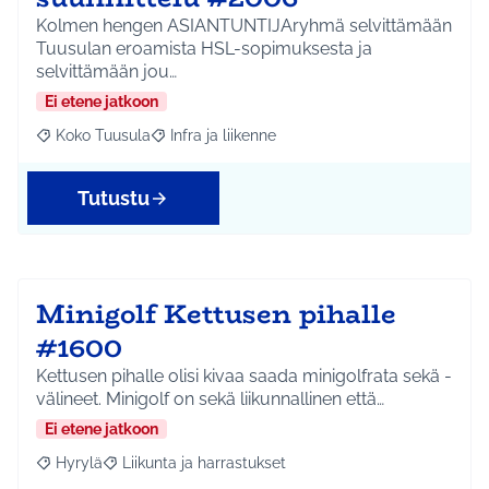
Kolmen hengen ASIANTUNTIJAryhmä selvittämään
Tuusulan eroamista HSL-sopimuksesta ja
selvittämään jou…
Ei etene jatkoon
Koko Tuusula
Infra ja liikenne
Rajaa tulokset aihepiirin mukaan: Koko Tuusula
Rajaa tulokset teeman mukaan: Infra ja liikenne
Tutustu
Minigolf Kettusen pihalle
#1600
Kettusen pihalle olisi kivaa saada minigolfrata sekä -
välineet. Minigolf on sekä liikunnallinen että…
Ei etene jatkoon
Hyrylä
Liikunta ja harrastukset
Rajaa tulokset aihepiirin mukaan: Hyrylä
Rajaa tulokset teeman mukaan: Liikunta ja harrastuks