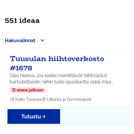
551 ideaa
Hakuvalinnat
Tuusulan hiihtoverkosto
#1678
Olisi hienoa, jos kaikki merkittävät hiihtoladut
kartoitettaisiin, niihin tulisi opaskartta sekä maa…
Ei etene jatkoon
Koko Tuusula
Liikunta ja harrastukset
Rajaa tulokset aihepiirin mukaan: Koko Tuusula
Rajaa tulokset teeman mukaan: Liikunta ja harr
Tutustu