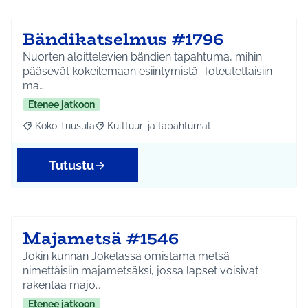
Bändikatselmus #1796
Nuorten aloittelevien bändien tapahtuma, mihin
pääsevät kokeilemaan esiintymistä. Toteutettaisiin
ma…
Etenee jatkoon
Koko Tuusula
Kulttuuri ja tapahtumat
Rajaa tulokset aihepiirin mukaan: Koko Tuusula
Rajaa tulokset teeman mukaan: Kulttuuri ja ta
Tutustu
Majametsä #1546
Jokin kunnan Jokelassa omistama metsä
nimettäisiin majametsäksi, jossa lapset voisivat
rakentaa majo…
Etenee jatkoon