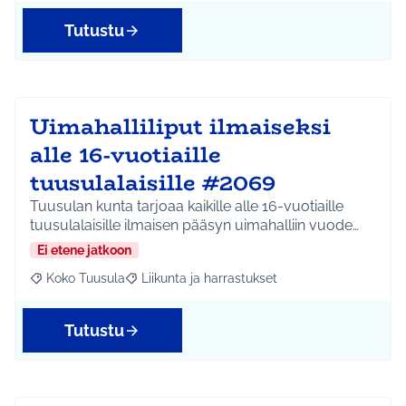
Tutustu
Uimahalliliput ilmaiseksi
alle 16-vuotiaille
tuusulalaisille #2069
Tuusulan kunta tarjoaa kaikille alle 16-vuotiaille
tuusulalaisille ilmaisen pääsyn uimahalliin vuode…
Ei etene jatkoon
Koko Tuusula
Liikunta ja harrastukset
Rajaa tulokset aihepiirin mukaan: Koko Tuusula
Rajaa tulokset teeman mukaan: Liikunta ja harr
Tutustu