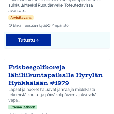
suihkulähteeksi Rusutjärvelle. Toteutettavissa
avantop…
Arvioitavana
Etelä-Tuusulan kylät
Ympäristö
Rajaa tulokset aihepiirin mukaan: Etelä-Tuusulan kylät
Rajaa tulokset teeman mukaan: Ympäri
Tutustu
Frisbeegolfkoreja
lähiliikuntapaikalle Hyrylän
Hyökkälään #1979
Lapset ja nuoret haluavat jännää ja mielekästä
tekemistä koulu- ja päiväkotipäivien ajaksi sekä
vapa…
Etenee jatkoon