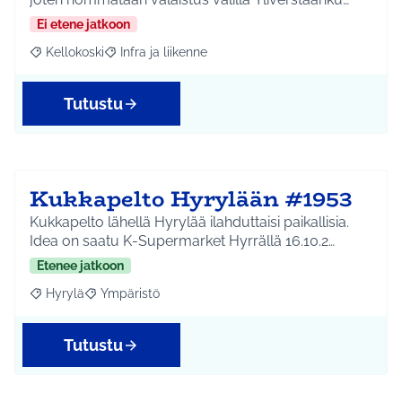
Ei etene jatkoon
Kellokoski
Infra ja liikenne
Rajaa tulokset aihepiirin mukaan: Kellokoski
Rajaa tulokset teeman mukaan: Infra ja liikenne
Tutustu
Kukkapelto Hyrylään #1953
Kukkapelto lähellä Hyrylää ilahduttaisi paikallisia.
Idea on saatu K-Supermarket Hyrrällä 16.10.2…
Etenee jatkoon
Hyrylä
Ympäristö
Rajaa tulokset aihepiirin mukaan: Hyrylä
Rajaa tulokset teeman mukaan: Ympäristö
Tutustu