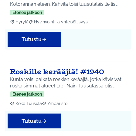
Kotorannan eteen. Kahvila toisi tuusulalaisille lis…
Etenee jatkoon
Hyrylä
Hyvinvointi ja yhteisöllisyys
Rajaa tulokset aihepiirin mukaan: Hyrylä
Rajaa tulokset teeman mukaan: Hyvinvointi ja yhteisöl
Tutustu
Roskille kerääjiä! #1940
Kunta voisi palkata roskien kerääjiä, jotka kävisivät
roskaisimmat alueet läpi. Näin Tuusulassa olis…
Etenee jatkoon
Koko Tuusula
Ympäristö
Rajaa tulokset aihepiirin mukaan: Koko Tuusula
Rajaa tulokset teeman mukaan: Ympäristö
Tutustu