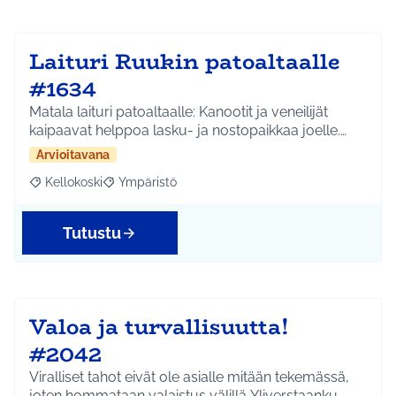
Laituri Ruukin patoaltaalle
#1634
Matala laituri patoaltaalle: Kanootit ja veneilijät
kaipaavat helppoa lasku- ja nostopaikkaa joelle.…
Arvioitavana
Kellokoski
Ympäristö
Rajaa tulokset aihepiirin mukaan: Kellokoski
Rajaa tulokset teeman mukaan: Ympäristö
Tutustu
Valoa ja turvallisuutta!
#2042
Viralliset tahot eivät ole asialle mitään tekemässä,
joten hommataan valaistus välillä Yliverstaanku…