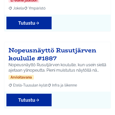
Ei etene jatkoon
Jokela
Ympäristö
Rajaa tulokset aihepiirin mukaan: Jokela
Rajaa tulokset teeman mukaan: Ympäristö
Tutustu
Nopeusnäyttö Rusutjärven
koululle #1887
Nopeusnäyttö Rusutjärven koululle, kun usein siellä
ajetaan ylinopeutta. Pieni muistutus näytöllä nä…
Arvioitavana
Etelä-Tuusulan kylät
Infra ja liikenne
Rajaa tulokset aihepiirin mukaan: Etelä-Tuusulan kylät
Rajaa tulokset teeman mukaan: Infra ja 
Tutustu