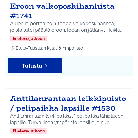
Eroon valkoposkihanhista
#1741
Alueella pörrää noin 10000 valkoposkihanhea,
joista tulisi päästä eroon. Idean on jättänyt Heikki…
Ei etene jatkoon
Etelä-Tuusulan kylät
Ympäristö
Rajaa tulokset aihepiirin mukaan: Etelä-Tuusulan kylät
Rajaa tulokset teeman mukaan: Ympäri
Tutustu
Anttilanrantaan leikkipuisto
/ pelipaikka lapsille #1530
Anttilanrantaan leikkipaikka / pelipaikka lähialueen
lapsille. Turvallinen ympäristö lapsille ja nuo…
Ei etene jatkoon