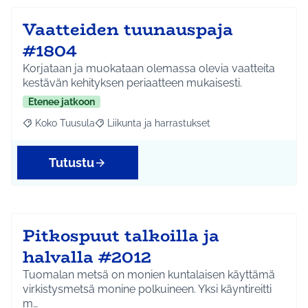
Vaatteiden tuunauspaja
#1804
Korjataan ja muokataan olemassa olevia vaatteita
kestävän kehityksen periaatteen mukaisesti.
Etenee jatkoon
Koko Tuusula
Liikunta ja harrastukset
Rajaa tulokset aihepiirin mukaan: Koko Tuusula
Rajaa tulokset teeman mukaan: Liikunta ja harr
Tutustu
Pitkospuut talkoilla ja
halvalla #2012
Tuomalan metsä on monien kuntalaisen käyttämä
virkistysmetsä monine polkuineen. Yksi käyntireitti
m…