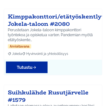
Kimppakonttori/etätyöskentlyti
Jokela-taloon #2080
Perustetaan Jokela-taloon kimppakonttori
työntekoa ja opiskelua varten. Pandemian myötä
etätyöskente…
Arvioitavana
Jokela
Hyvinvointi ja yhteisöllisyys
Rajaa tulokset aihepiirin mukaan: Jokela
Rajaa tulokset teeman mukaan: Hyvinvointi ja yhteisöl
Tutustu
Suihkulähde Rusutjärvelle
#1579
Laitetaan olemassa oleva avantopumppu kesäksi