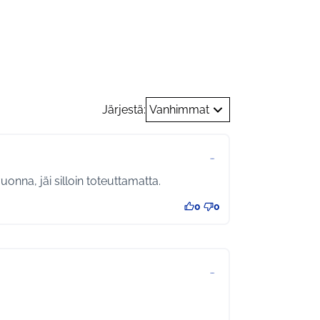
a yhteisöllisyys
Järjestä:
Vanhimmat
…
onna, jäi silloin toteuttamatta.
0
0
…