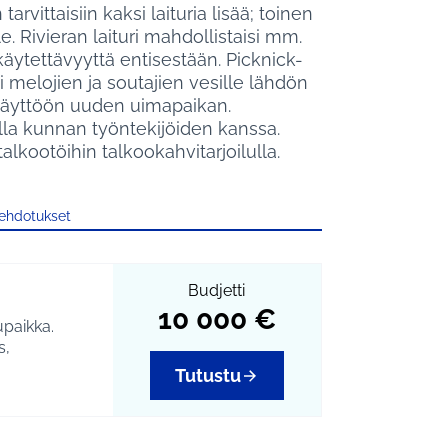
rvittaisiin kaksi laituria lisää; toinen
e. Rivieran laituri mahdollistaisi mm.
käytettävyyttä entisestään. Picknick-
i melojien ja soutajien vesille lähdön
e käyttöön uuden uimapaikan.
illa kunnan työntekijöiden kanssa.
lkootöihin talkookahvitarjoilulla.
 ehdotukset
Budjetti
10 000 €
upaikka.
s,
Tutustu