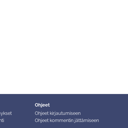
Ohjeet
mykset
Ohjeet kirjautumiseen
ti
Ohjeet kommentin jättämiseen