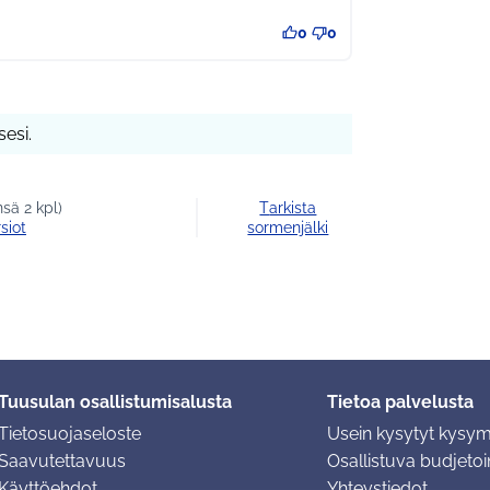
0
0
esi.
sä 2 kpl)
Tarkista
siot
sormenjälki
Tuusulan osallistumisalusta
Tietoa palvelusta
Tietosuojaseloste
Usein kysytyt kysy
Saavutettavuus
Osallistuva budjetoin
Käyttöehdot
Yhteystiedot