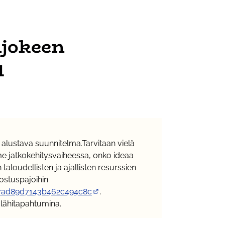
njokeen
1
a alustava suunnitelma.Tarvitaan vielä
mme jatkokehitysvaiheessa, onko ideaa
taloudellisten ja ajallisten resurssien
ostuspajoihin
177ad89d7143b462c494c8c
.
(Ulkoinen linkki)
 lähitapahtumina.