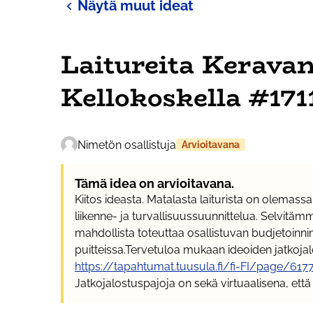
Näytä muut ideat
Laitureita Kerava
Kellokoskella #171
Nimetön osallistuja
Arvioitavana
Tämä idea on arvioitavana.
Kiitos ideasta. Matalasta laiturista on olemass
liikenne- ja turvallisuussuunnittelua. Selvitä
mahdollista toteuttaa osallistuvan budjetoinnin 
puitteissa.Tervetuloa mukaan ideoiden jatkojal
https://tapahtumat.tuusula.fi/fi-FI/page/6
Jatkojalostuspajoja on sekä virtuaalisena, että