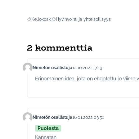
Kellokoski
Hyvinvointi ja yhteisöllisyys
Rajaa tulokset aihepiirin mukaan: Kellokoski
Rajaa tulokset teeman mukaan: Hyvinvointi j
2 kommenttia
Nimetön osallistuja
12.10.2021 17:13
Kommentti 502
Erinomainen idea, jota on ehdotettu jo viime vu
Nimetön osallistuja
16.01.2022 03:51
Kommentti 638
Puolesta
Kannatan