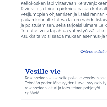
Kellokosken läpi virtaavaan Keravanjokeen ta
Rivieralle ja toinen picknick-paikan kohdall
vesijumppien ohjaamisen ja lisäisi rannan 
paikan kohdalle tuleva laituri mahdollistais
ja poistulemisen, sekä tarjoaisi uimareill
Toteutus voisi tapahtua yhteistyössä talko
Asukkaita voisi saada mukaan asennus-ja ta
Äänestettävät
Vesille vie
Rakennetaan keskeiselle paikalle veneidenlask
Tehdään padon läheisyyden turvallisyysselvity
rakennetaan laituri ja toteutetaan pohjatyöt.
17
ääntä