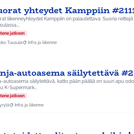
uorat yhteydet Kamppiin #211
at liikenneyhteydet Kamppiin on palautettava. Suoria reittejä o
sulassa,…
etene jatkoon
oko Tuusula
Infra ja liikenne
aa tulokset aihepiirin mukaan: Koko Tuusula
Rajaa tulokset teeman mukaan: Infra ja liikenne
inja-autoasema säilytettävä #2
a-autoasema säilytettävä, katto pään päällä on suuri apu odo
tu K-Supermark…
etene jatkoon
yrylä
Infra ja liikenne
a tulokset aihepiirin mukaan: Hyrylä
Rajaa tulokset teeman mukaan: Infra ja liikenne