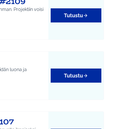
 #2109
mman. Projektiin voisi
Tutustu
eidän luona ja
Tutustu
yys
2107