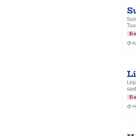
S
Suor
Tuu
Ei 
K
Raj
L
Linj
saa
Ei 
H
Raja