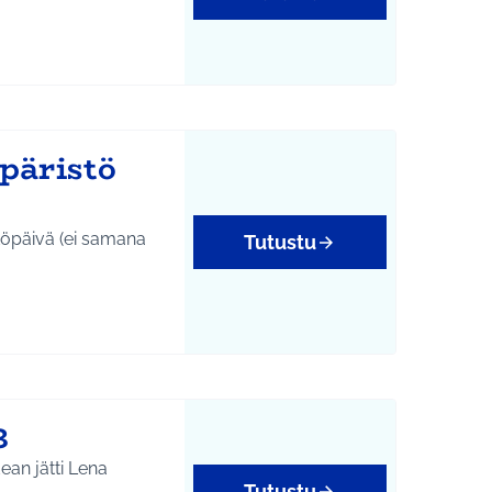
päristö
töpäivä (ei samana
Tutustu
yys
3
ean jätti Lena
Tutustu