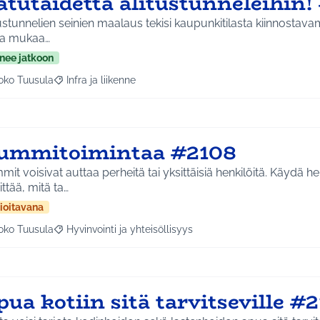
atutaidetta alitustunneleihin!
ustunnelien seinien maalaus tekisi kaupunkitilasta kiinnostava
aa mukaa…
nee jatkoon
oko Tuusula
Infra ja liikenne
aa tulokset aihepiirin mukaan: Koko Tuusula
Rajaa tulokset teeman mukaan: Infra ja liikenne
ummitoimintaa #2108
it voisivat auttaa perheitä tai yksittäisiä henkilöitä. Käydä h
ittää, mitä ta…
ioitavana
oko Tuusula
Hyvinvointi ja yhteisöllisyys
aa tulokset aihepiirin mukaan: Koko Tuusula
Rajaa tulokset teeman mukaan: Hyvinvointi ja yhteisöllis
ua kotiin sitä tarvitseville #