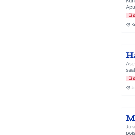
Kunt
Apua
Ei 
K
Raj
H
Ase
saat
Ei 
J
Raja
M
Joke
pois