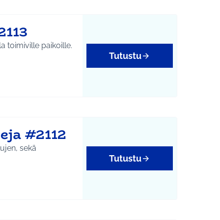
2113
 toimiville paikoille.
Tutustu
yys
eja #2112
lujen, sekä
Tutustu