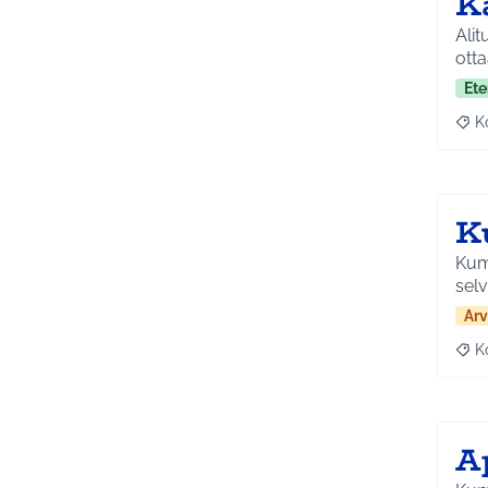
K
Alit
ott
Ete
K
Raj
K
Kumm
selv
Arv
K
Raj
Ap