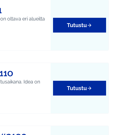
1
n oltava eri alueilta
Tutustu
110
tusaikana. Idea on
Tutustu