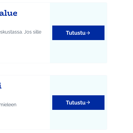
alue
kustassa. Jos sille
Tutustu
i
Tutustu
 mieleen