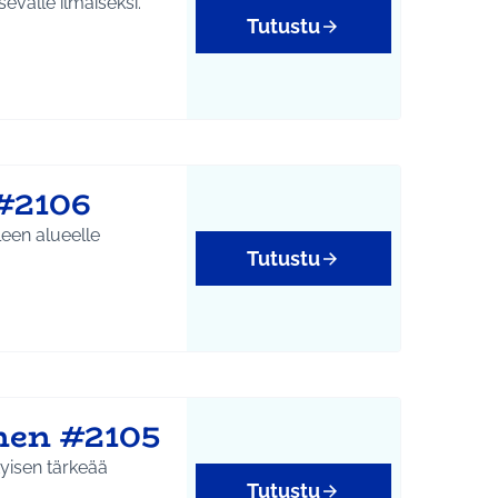
evalle ilmaiseksi.
Tutustu
yys
#2106
een alueelle
Tutustu
nen #2105
tyisen tärkeää
Tutustu