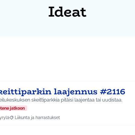
Ideat
keittiparkin laajennus #2116
ilukeskuksen skeittiparkkia pitäisi laajentaa tai uudistaa.
etene jatkoon
yrylä
Liikunta ja harrastukset
a tulokset aihepiirin mukaan: Hyrylä
Rajaa tulokset teeman mukaan: Liikunta ja harrastukset