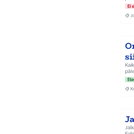
Ei 
J
Raja
O
si
Kaik
päiv
Ete
K
Raj
Ja
Jalk
Fall