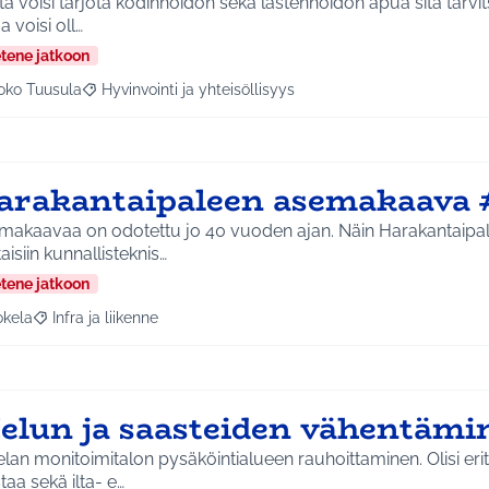
a voisi tarjota kodinhoidon sekä lastenhoidon apua sitä tarvits
 voisi oll…
etene jatkoon
oko Tuusula
Hyvinvointi ja yhteisöllisyys
aa tulokset aihepiirin mukaan: Koko Tuusula
Rajaa tulokset teeman mukaan: Hyvinvointi ja yhteisöllis
arakantaipaleen asemakaava 
makaavaa on odotettu jo 40 vuoden ajan. Näin Harakantaipal
aisiin kunnallisteknis…
etene jatkoon
okela
Infra ja liikenne
a tulokset aihepiirin mukaan: Jokela
Rajaa tulokset teeman mukaan: Infra ja liikenne
elun ja saasteiden vähentämi
lan monitoimitalon pysäköintialueen rauhoittaminen. Olisi eri
taa sekä ilta- e…