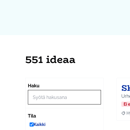
551 ideaa
S
Haku
Urhe
Ei 
H
Raja
Tila
Kaikki