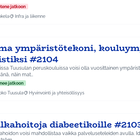
etene jatkoon
okela
Infra ja liikenne
a tulokset aihepiirin mukaan: Jokela
Rajaa tulokset teeman mukaan: Infra ja liikenne
ma ympäristötekoni, kouluym
istiksi #2104
issa Tuusulan peruskouluissa voisi olla vuosittainen ympäris
änä, näin mat…
nee jatkoon
oko Tuusula
Hyvinvointi ja yhteisöllisyys
aa tulokset aihepiirin mukaan: Koko Tuusula
Rajaa tulokset teeman mukaan: Hyvinvointi ja yhteisöllis
lkahoitoja diabeetikoille #210
ahoidon voisi mahdollistaa vaikka palveluseteleiden avulla. Id
ström.