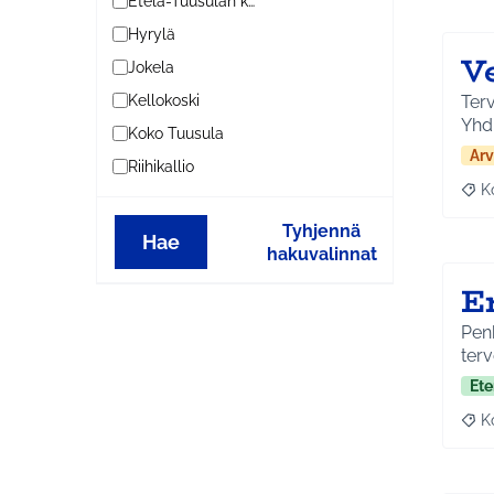
Etelä-Tuusulan kylät
Hyrylä
V
Jokela
Terv
Kellokoski
Yhd
Koko Tuusula
Arv
Riihikallio
K
Raj
Tyhjennä
Hae
hakuvalinnat
E
Penk
terv
Ete
K
Raj