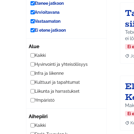
Etenee jatkoon
Ta
Arvioitavana
si
Vastaamaton
Ei etene jatkoon
Tebo
ei l
Alue
Ei 
Kaikki
J
Raja
Hyvinvointi ja yhteisöllisyys
Infra ja liikenne
E
Kulttuuri ja tapahtumat
Liikunta ja harrastukset
K
Ympäristö
Maks
Ei 
Aihepiiri
K
Raja
Kaikki