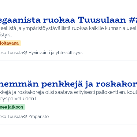
egaanista ruokaa Tuusulaan #
eellistä ja ympäristöystävällistä ruokaa kaikille kunnan alueella
istyk…
ioitavana
oko Tuusula
Hyvinvointi ja yhteisöllisyys
aa tulokset aihepiirin mukaan: Koko Tuusula
Rajaa tulokset teeman mukaan: Hyvinvointi ja yhteisöllis
nemmän penkkejä ja roskakor
kejä ja roskakoreja olisi saatava erityisesti pallokenttien, kou
eyspalveluiden l…
nee jatkoon
oko Tuusula
Ympäristö
aa tulokset aihepiirin mukaan: Koko Tuusula
Rajaa tulokset teeman mukaan: Ympäristö