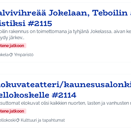
lvivihreää Jokelaan, Teboilin 
istiksi #2115
ilin rakennus on toimettomana ja tyhjänä Jokelassa, aivan kes
öydy järkev…
etene jatkoon
okela
Ympäristö
a tulokset aihepiirin mukaan: Jokela
Rajaa tulokset teeman mukaan: Ympäristö
lokuvateatteri/kaunesusalonk
ellokoskelle #2114
uttomat elokuvat olisi kaikkien nuorten, lasten ja vanhusten
etene jatkoon
ellokoski
Kulttuuri ja tapahtumat
a tulokset aihepiirin mukaan: Kellokoski
Rajaa tulokset teeman mukaan: Kulttuuri ja tapahtumat