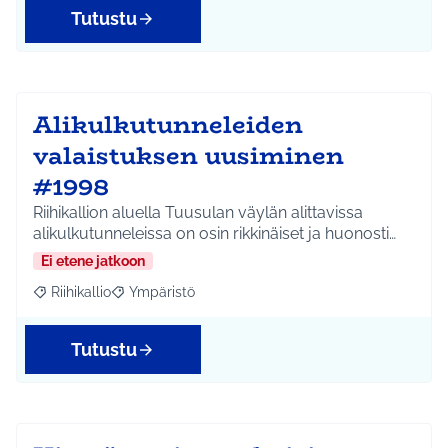
Tutustu
Alikulkutunneleiden
valaistuksen uusiminen
#1998
Riihikallion aluella Tuusulan väylän alittavissa
alikulkutunneleissa on osin rikkinäiset ja huonosti…
Ei etene jatkoon
Riihikallio
Ympäristö
Rajaa tulokset aihepiirin mukaan: Riihikallio
Rajaa tulokset teeman mukaan: Ympäristö
Tutustu