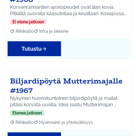
Korvenrannantien ajonopeudet ovat liian kovia.
Pitkällä suoralla kaasutellaa ja keulitaan. Koeajossa…
Ei etene jatkoon
Riihikallio
Infra ja liikenne
Rajaa tulokset aihepiirin mukaan: Riihikallio
Rajaa tulokset teeman mukaan: Infra ja liikenne
Tutustu
Biljardipöytä Mutterimajalle
#1967
Nykyinen huonokuntoinen biljardipöytä ja mailat
pitäisi korvata uusilla. Idea saatu Mutterimajan …
Etenee jatkoon
Riihikallio
Hyvinvointi ja yhteisöllisyys
Rajaa tulokset aihepiirin mukaan: Riihikallio
Rajaa tulokset teeman mukaan: Hyvinvointi ja yhtei