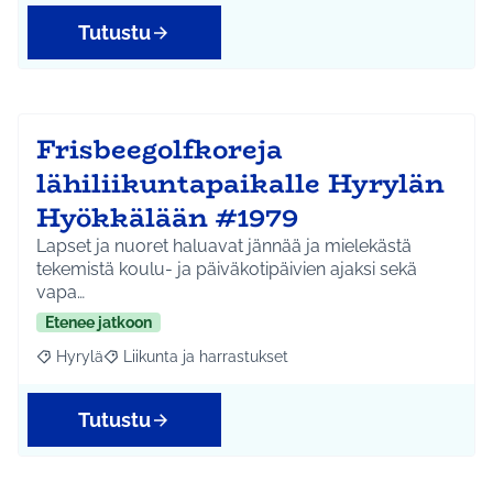
Tutustu
Frisbeegolfkoreja
lähiliikuntapaikalle Hyrylän
Hyökkälään #1979
Lapset ja nuoret haluavat jännää ja mielekästä
tekemistä koulu- ja päiväkotipäivien ajaksi sekä
vapa…
Etenee jatkoon
Hyrylä
Liikunta ja harrastukset
Rajaa tulokset aihepiirin mukaan: Hyrylä
Rajaa tulokset teeman mukaan: Liikunta ja harrastuks
Tutustu