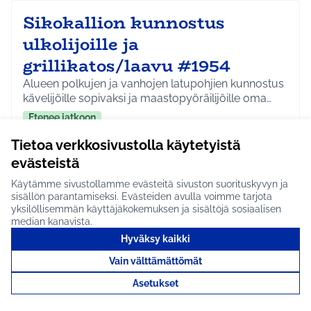
Sikokallion kunnostus
ulkolijoille ja
grillikatos/laavu #1954
Alueen polkujen ja vanhojen latupohjien kunnostus
kävelijöille sopivaksi ja maastopyöräilijöille oma…
Etenee jatkoon
Hyrylä
Liikunta ja harrastukset
Tietoa verkkosivustolla käytetyistä
Rajaa tulokset aihepiirin mukaan: Hyrylä
Rajaa tulokset teeman mukaan: Liikunta ja harrastuks
evästeistä
Tutustu
Käytämme sivustollamme evästeitä sivuston suorituskyvyn ja
sisällön parantamiseksi. Evästeiden avulla voimme tarjota
yksilöllisemmän käyttäjäkokemuksen ja sisältöjä sosiaalisen
median kanavista.
Hyväksy kaikki
Kukkapelto Hyrylään #1953
Vain välttämättömät
Kukkapelto lähellä Hyrylää ilahduttaisi paikallisia.
Asetukset
Idea on saatu K-Supermarket Hyrrällä 16.10.2…
Etenee jatkoon