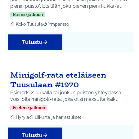
pienin puisto". Etsitään joku pienen pieni hukka-a…
Etenee jatkoon
Koko Tuusula
Ympäristö
Rajaa tulokset aihepiirin mukaan: Koko Tuusula
Rajaa tulokset teeman mukaan: Ympäristö
Tutustu
Minigolf-rata eteläiseen
Tuusulaan #1970
Esimerkiksi urkalla tai jonkun puiston yhteydessä
voisi olla minigolf-rata, joka olisi maksutta kaik…
Ei etene jatkoon
Hyrylä
Liikunta ja harrastukset
Rajaa tulokset aihepiirin mukaan: Hyrylä
Rajaa tulokset teeman mukaan: Liikunta ja harrastuks
Tutustu