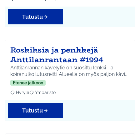
Rajaa tulokset aihepiirin mukaan: Koko Tuusula
Rajaa tulokset teeman mukaan: Ympäristö
Tutustu
Roskiksia ja penkkejä
Anttilanrantaan #1994
Anttilanrannan kävelytie on suosittu lenkki- ja
koiranulkoilutusreitti. Alueella on myös paljon kävi…
Etenee jatkoon
Hyrylä
Ympäristö
Rajaa tulokset aihepiirin mukaan: Hyrylä
Rajaa tulokset teeman mukaan: Ympäristö
Tutustu