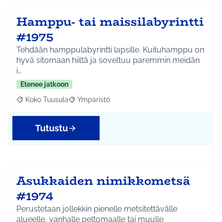
Hamppu- tai maissilabyrintti
#1975
Tehdään hamppulabyrintti lapsille. Kuituhamppu on
hyvä sitomaan hiiltä ja soveltuu paremmin meidän
i…
Etenee jatkoon
Koko Tuusula
Ympäristö
Rajaa tulokset aihepiirin mukaan: Koko Tuusula
Rajaa tulokset teeman mukaan: Ympäristö
Tutustu
Asukkaiden nimikkometsä
#1974
Perustetaan jollekkin pienelle metsitettävälle
alueelle, vanhalle peltomaalle tai muulle