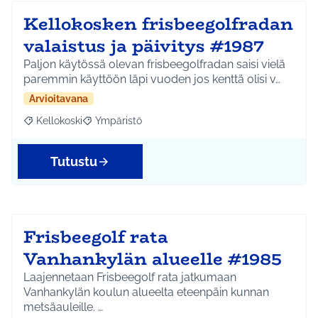
Kellokosken frisbeegolfradan
valaistus ja päivitys #1987
Paljon käytössä olevan frisbeegolfradan saisi vielä
paremmin käyttöön läpi vuoden jos kenttä olisi v…
Arvioitavana
Kellokoski
Ympäristö
Rajaa tulokset aihepiirin mukaan: Kellokoski
Rajaa tulokset teeman mukaan: Ympäristö
Tutustu
Frisbeegolf rata
Vanhankylän alueelle #1985
Laajennetaan Frisbeegolf rata jatkumaan
Vanhankylän koulun alueelta eteenpäin kunnan
metsäauleille. …