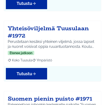
Tutustu
Yhteisöviljelmä Tuusulaan
#1972
Perustetaan kesäksi yhteinen viljelmä, jossa lapset
ja nuoret voisivat oppia ruuantuotannosta. Koulu…
Etenee jatkoon
Koko Tuusula
Ympäristö
Rajaa tulokset aihepiirin mukaan: Koko Tuusula
Rajaa tulokset teeman mukaan: Ympäristö
Tutustu
Suomen pienin puisto #1971
Rakennetaan johonkin keskeiselle paikalle "Suomen