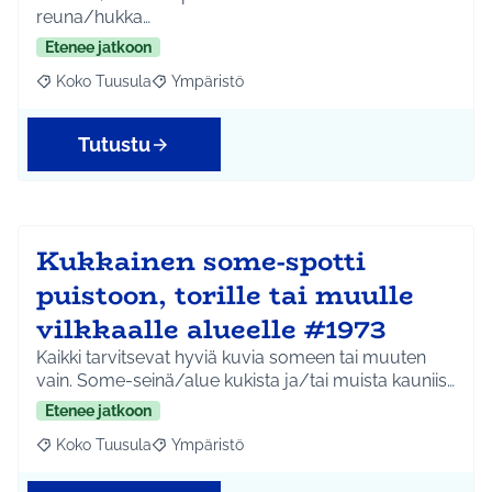
reuna/hukka…
Etenee jatkoon
Koko Tuusula
Ympäristö
Rajaa tulokset aihepiirin mukaan: Koko Tuusula
Rajaa tulokset teeman mukaan: Ympäristö
Tutustu
Kukkainen some-spotti
puistoon, torille tai muulle
vilkkaalle alueelle #1973
Kaikki tarvitsevat hyviä kuvia someen tai muuten
vain. Some-seinä/alue kukista ja/tai muista kauniis…
Etenee jatkoon
Koko Tuusula
Ympäristö
Rajaa tulokset aihepiirin mukaan: Koko Tuusula
Rajaa tulokset teeman mukaan: Ympäristö