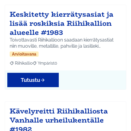
Keskitetty kierrätysasiat ja
lisää roskiksia Riihikallion
alueelle #1983
Toivottavasti Riihikallioon saadaan kierrätysastiat
niin muoville, metallille, pahville ja lasilleki…
Arvioitavana
Riihikallio
Ympäristö
Rajaa tulokset aihepiirin mukaan: Riihikallio
Rajaa tulokset teeman mukaan: Ympäristö
Tutustu
Kävelyreitti Riihikalliosta
Vanhalle urheilukentälle
#1982