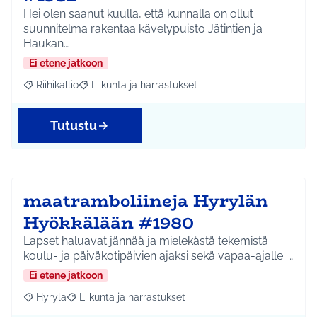
Hei olen saanut kuulla, että kunnalla on ollut
suunnitelma rakentaa kävelypuisto Jätintien ja
Haukan…
Ei etene jatkoon
Riihikallio
Liikunta ja harrastukset
Rajaa tulokset aihepiirin mukaan: Riihikallio
Rajaa tulokset teeman mukaan: Liikunta ja harrastu
Tutustu
maatramboliineja Hyrylän
Hyökkälään #1980
Lapset haluavat jännää ja mielekästä tekemistä
koulu- ja päiväkotipäivien ajaksi sekä vapaa-ajalle. …
Ei etene jatkoon
Hyrylä
Liikunta ja harrastukset
Rajaa tulokset aihepiirin mukaan: Hyrylä
Rajaa tulokset teeman mukaan: Liikunta ja harrastuks