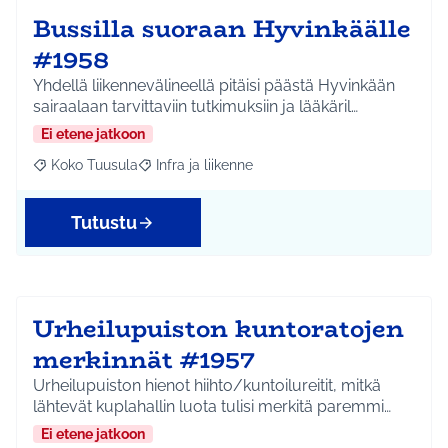
Bussilla suoraan Hyvinkäälle
#1958
Yhdellä liikennevälineellä pitäisi päästä Hyvinkään
sairaalaan tarvittaviin tutkimuksiin ja lääkäril…
Ei etene jatkoon
Koko Tuusula
Infra ja liikenne
Rajaa tulokset aihepiirin mukaan: Koko Tuusula
Rajaa tulokset teeman mukaan: Infra ja liikenne
Tutustu
Urheilupuiston kuntoratojen
merkinnät #1957
Urheilupuiston hienot hiihto/kuntoilureitit, mitkä
lähtevät kuplahallin luota tulisi merkitä paremmi…
Ei etene jatkoon