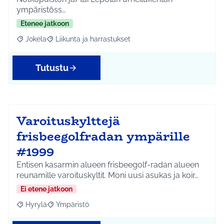
ympäristöss…
Etenee jatkoon
Jokela
Liikunta ja harrastukset
Rajaa tulokset aihepiirin mukaan: Jokela
Rajaa tulokset teeman mukaan: Liikunta ja harrastuks
Tutustu
Varoituskylttejä
frisbeegolfradan ympärille
#1999
Entisen kasarmin alueen frisbeegolf-radan alueen
reunamille varoituskyltit. Moni uusi asukas ja koir…
Ei etene jatkoon
Hyrylä
Ympäristö
Rajaa tulokset aihepiirin mukaan: Hyrylä
Rajaa tulokset teeman mukaan: Ympäristö