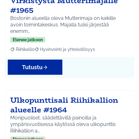
Virkistystä Mutterimajalle
#1965
Bostonin alueella oleva Mutterimaja on kaikille
avoin toimintakeskus. Majalla tulisi järjestää
enemm…
Etenee jatkoon
Riihikallio
Hyvinvointi ja yhteisöllisyys
Rajaa tulokset aihepiirin mukaan: Riihikallio
Rajaa tulokset teeman mukaan: Hyvinvointi ja yhtei
Tutustu
Ulkopunttisali Riihikallion
alueelle #1964
Monipuoliset, säädettävillä painoilla ja
ympärisvuotisessa käytössä oleva ulkopunttis
Riihikallion a…