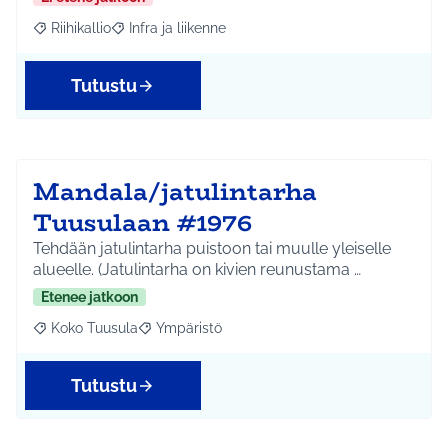
Riihikallio
Infra ja liikenne
Rajaa tulokset aihepiirin mukaan: Riihikallio
Rajaa tulokset teeman mukaan: Infra ja liikenne
Tutustu
Mandala/jatulintarha
Tuusulaan #1976
Tehdään jatulintarha puistoon tai muulle yleiselle
alueelle. (Jatulintarha on kivien reunustama …
Etenee jatkoon
Koko Tuusula
Ympäristö
Rajaa tulokset aihepiirin mukaan: Koko Tuusula
Rajaa tulokset teeman mukaan: Ympäristö
Tutustu