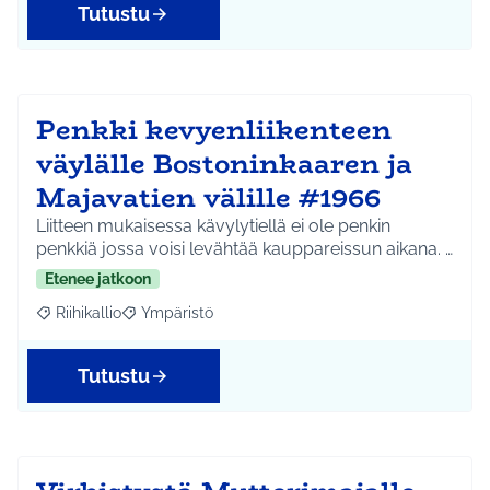
Tutustu
Penkki kevyenliikenteen
väylälle Bostoninkaaren ja
Majavatien välille #1966
Liitteen mukaisessa kävylytiellä ei ole penkin
penkkiä jossa voisi levähtää kauppareissun aikana. …
Etenee jatkoon
Riihikallio
Ympäristö
Rajaa tulokset aihepiirin mukaan: Riihikallio
Rajaa tulokset teeman mukaan: Ympäristö
Tutustu