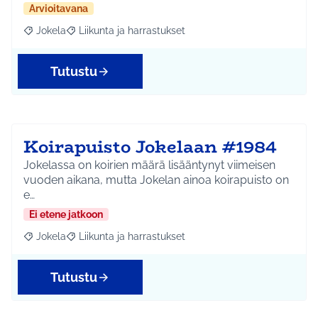
Arvioitavana
Jokela
Liikunta ja harrastukset
Rajaa tulokset aihepiirin mukaan: Jokela
Rajaa tulokset teeman mukaan: Liikunta ja harrastuks
Tutustu
Koirapuisto Jokelaan #1984
Jokelassa on koirien määrä lisääntynyt viimeisen
vuoden aikana, mutta Jokelan ainoa koirapuisto on
e…
Ei etene jatkoon
Jokela
Liikunta ja harrastukset
Rajaa tulokset aihepiirin mukaan: Jokela
Rajaa tulokset teeman mukaan: Liikunta ja harrastuks
Tutustu