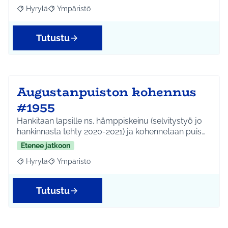
Hyrylä
Ympäristö
Rajaa tulokset aihepiirin mukaan: Hyrylä
Rajaa tulokset teeman mukaan: Ympäristö
Tutustu
Augustanpuiston kohennus
#1955
Hankitaan lapsille ns. hämppiskeinu (selvitystyö jo
hankinnasta tehty 2020-2021) ja kohennetaan puis…
Etenee jatkoon
Hyrylä
Ympäristö
Rajaa tulokset aihepiirin mukaan: Hyrylä
Rajaa tulokset teeman mukaan: Ympäristö
Tutustu