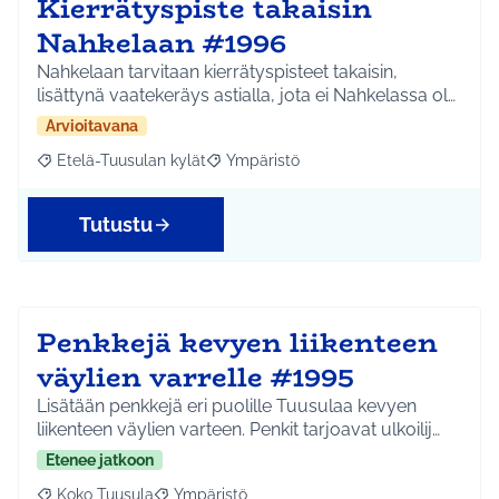
Kierrätyspiste takaisin
Nahkelaan #1996
Nahkelaan tarvitaan kierrätyspisteet takaisin,
lisättynä vaatekeräys astialla, jota ei Nahkelassa ol…
Arvioitavana
Etelä-Tuusulan kylät
Ympäristö
Rajaa tulokset aihepiirin mukaan: Etelä-Tuusulan kylät
Rajaa tulokset teeman mukaan: Ympäri
Tutustu
Penkkejä kevyen liikenteen
väylien varrelle #1995
Lisätään penkkejä eri puolille Tuusulaa kevyen
liikenteen väylien varteen. Penkit tarjoavat ulkoilij…
Etenee jatkoon
Koko Tuusula
Ympäristö