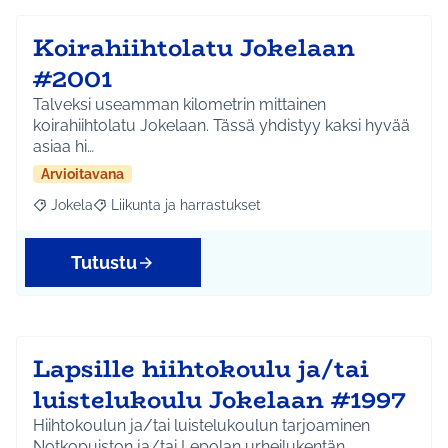
Koirahiihtolatu Jokelaan
#2001
Talveksi useamman kilometrin mittainen
koirahiihtolatu Jokelaan. Tässä yhdistyy kaksi hyvää
asiaa hi…
Arvioitavana
Jokela
Liikunta ja harrastukset
Rajaa tulokset aihepiirin mukaan: Jokela
Rajaa tulokset teeman mukaan: Liikunta ja harrastuks
Tutustu
Lapsille hiihtokoulu ja/tai
luistelukoulu Jokelaan #1997
Hiihtokoulun ja/tai luistelukoulun tarjoaminen
Notkopuiston ja/tai Lepolan urheilukentän