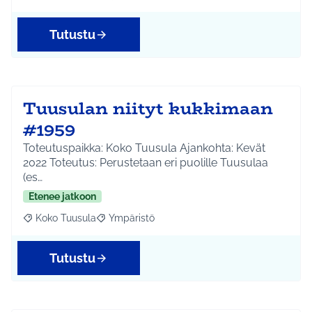
Tutustu
Tuusulan niityt kukkimaan
#1959
Toteutuspaikka: Koko Tuusula Ajankohta: Kevät
2022 Toteutus: Perustetaan eri puolille Tuusulaa
(es…
Etenee jatkoon
Koko Tuusula
Ympäristö
Rajaa tulokset aihepiirin mukaan: Koko Tuusula
Rajaa tulokset teeman mukaan: Ympäristö
Tutustu