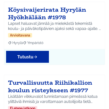
Köysivaijerirata Hyrylän
Hyökkälään #1978
Lapset haluavat jännää ja mielekästä tekemistä
koulu- ja päiväkotipäivien ajaksi sekä vapaa-ajalle. …
Arvioitavana
Hyrylä
Ympäristö
Rajaa tulokset aihepiirin mukaan: Hyrylä
Rajaa tulokset teeman mukaan: Ympäristö
Tutustu
Turvallisuutta Riihikallion
koulun risteykseen #1977
Lisätään vilkkuvalot tunnistamaan pimeässä katua
ylittäviä ihmisiä ja varottamaan autoilijoita tietä…
Ei etene jatkoon