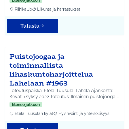
Etenee jatkoon
Riihikallio
Liikunta ja harrastukset
Rajaa tulokset aihepiirin mukaan: Riihikallio
Rajaa tulokset teeman mukaan: Liikunta ja harrastu
Tutustu
Puistojoogaa ja
toiminnallista
lihaskuntoharjoittelua
Lahelaan #1963
Toteutuspaikka: Etelä-Tuusula, Lahela Ajankohta:
Kevät->syksy 2022 Toteutus: Ilmainen puistojooga …
Etenee jatkoon
Etelä-Tuusulan kylät
Hyvinvointi ja yhteisöllisyys
Rajaa tulokset aihepiirin mukaan: Etelä-Tuusulan kylät
Rajaa tulokset teeman mukaan: Hyvinvoin