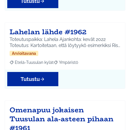
Tutustu
Lahelan lähde #1962
Toteutuspaikka: Lahela Ajankohta: kevät 2022
Toteutus: Kartoitetaan, että löytyykö esimerkiksi Ris…
Arvioitavana
Etelä-Tuusulan kylät
Ympäristö
Rajaa tulokset aihepiirin mukaan: Etelä-Tuusulan kylät
Rajaa tulokset teeman mukaan: Ympäri
Tutustu
Omenapuu jokaisen
Tuusulan ala-asteen pihaan
#1961