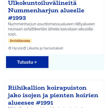
Ulkokuntoiluvälineitä
Nummenharjun alueelle
#1993
Nummenharjun asuntomessualueen niittyalueen
reunaan asfalttikentän lähelle kaivataan aikuisille
sopi…
Arvioitavana
Hyrylä
Liikunta ja harrastukset
Rajaa tulokset aihepiirin mukaan: Hyrylä
Rajaa tulokset teeman mukaan: Liikunta ja harrastuks
Tutustu
Riihikallion koirapuiston
jako isojen ja pienten koirien
alueesee #1991