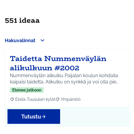
551 ideaa
Hakuvalinnat
Taidetta Nummenväylän
alikulkuun #2002
Nummenväylän alikulku Paijalan koulun kohdalla
kaipaisi taidetta. Alikulku on synkkä ja voi olla pie…
Etenee jatkoon
Etelä-Tuusulan kylät
Ympäristö
Rajaa tulokset aihepiirin mukaan: Etelä-Tuusulan kylät
Rajaa tulokset teeman mukaan: Ympäri
Tutustu