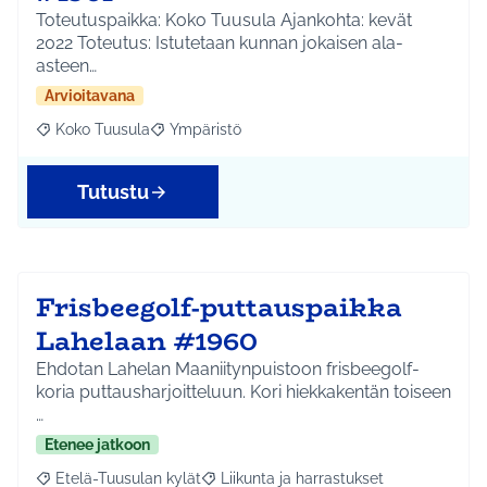
Toteutuspaikka: Koko Tuusula Ajankohta: kevät
2022 Toteutus: Istutetaan kunnan jokaisen ala-
asteen…
Arvioitavana
Koko Tuusula
Ympäristö
Rajaa tulokset aihepiirin mukaan: Koko Tuusula
Rajaa tulokset teeman mukaan: Ympäristö
Tutustu
Frisbeegolf-puttauspaikka
Lahelaan #1960
Ehdotan Lahelan Maaniitynpuistoon frisbeegolf-
koria puttausharjoitteluun. Kori hiekkakentän toiseen
…
Etenee jatkoon
Etelä-Tuusulan kylät
Liikunta ja harrastukset
Rajaa tulokset aihepiirin mukaan: Etelä-Tuusulan kylät
Rajaa tulokset teeman mukaan: Liikunta