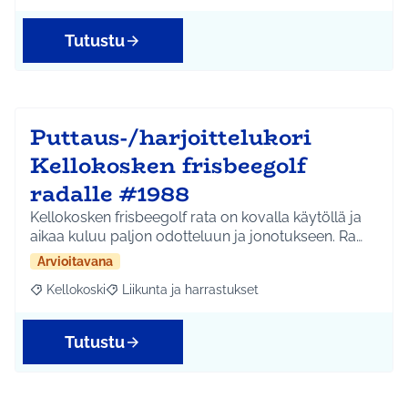
Tutustu
Puttaus-/harjoittelukori
Kellokosken frisbeegolf
radalle #1988
Kellokosken frisbeegolf rata on kovalla käytöllä ja
aikaa kuluu paljon odotteluun ja jonotukseen. Ra…
Arvioitavana
Kellokoski
Liikunta ja harrastukset
Rajaa tulokset aihepiirin mukaan: Kellokoski
Rajaa tulokset teeman mukaan: Liikunta ja harrast
Tutustu