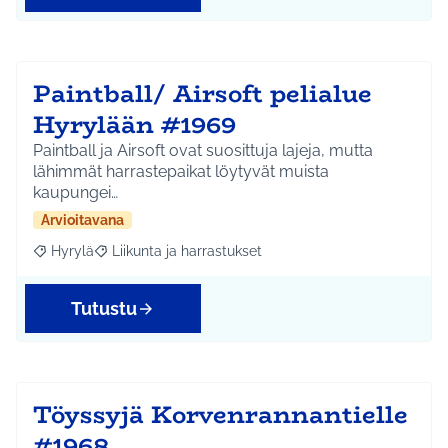
Paintball/ Airsoft pelialue
Hyrylään #1969
Paintball ja Airsoft ovat suosittuja lajeja, mutta
lähimmät harrastepaikat löytyvät muista
kaupungei…
Arvioitavana
Hyrylä
Liikunta ja harrastukset
Rajaa tulokset aihepiirin mukaan: Hyrylä
Rajaa tulokset teeman mukaan: Liikunta ja harrastuks
Tutustu
Töyssyjä Korvenrannantielle
#1968