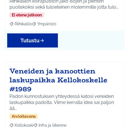
Riihikallion koirapuiston jako isojen ja pienten
puoliskoiksi sekä tuloeteinen molemmille jotta tulo…
Ei etene jatkoon
Riihikallio
Ympäristö
Rajaa tulokset aihepiirin mukaan: Riihikallio
Rajaa tulokset teeman mukaan: Ympäristö
Tutustu
Veneiden ja kanoottien
laskupaikka Kellokoskelle
#1989
Padon kunnostuksen yhteydessä katosi veneiden
laskupaikka padolta. Viime kerralla idea sai paljon
ää…
Arvioitavana
Kellokoski
Infra ja liikenne
Rajaa tulokset aihepiirin mukaan: Kellokoski
Rajaa tulokset teeman mukaan: Infra ja liikenne