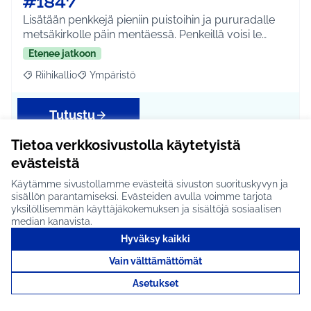
#1847
Lisätään penkkejä pieniin puistoihin ja pururadalle
metsäkirkolle päin mentäessä. Penkeillä voisi le…
Etenee jatkoon
Riihikallio
Ympäristö
Rajaa tulokset aihepiirin mukaan: Riihikallio
Rajaa tulokset teeman mukaan: Ympäristö
Tutustu
Tietoa verkkosivustolla käytetyistä
evästeistä
Erilaisia teemapajoja #1782
Käytämme sivustollamme evästeitä sivuston suorituskyvyn ja
sisällön parantamiseksi. Evästeiden avulla voimme tarjota
Vaihtuvilla teemoilla olevia pajoja, esimerkiksi
yksilöllisemmän käyttäjäkokemuksen ja sisältöjä sosiaalisen
puutarha- ja kasvimaapaja, neulepaja, puutyöpaja
median kanavista.
jn…
Hyväksy kaikki
Etenee jatkoon
Vain välttämättömät
Koko Tuusula
Hyvinvointi ja yhteisöllisyys
Rajaa tulokset aihepiirin mukaan: Koko Tuusula
Rajaa tulokset teeman mukaan: Hyvinvointi ja y
Asetukset