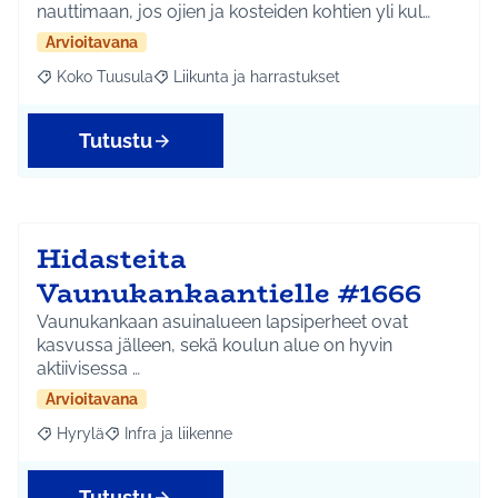
nauttimaan, jos ojien ja kosteiden kohtien yli kul…
Arvioitavana
Koko Tuusula
Liikunta ja harrastukset
Rajaa tulokset aihepiirin mukaan: Koko Tuusula
Rajaa tulokset teeman mukaan: Liikunta ja harr
Tutustu
Hidasteita
Vaunukankaantielle #1666
Vaunukankaan asuinalueen lapsiperheet ovat
kasvussa jälleen, sekä koulun alue on hyvin
aktiivisessa …
Arvioitavana
Hyrylä
Infra ja liikenne
Rajaa tulokset aihepiirin mukaan: Hyrylä
Rajaa tulokset teeman mukaan: Infra ja liikenne
Tutustu