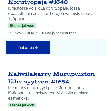
Korutyöpaja #1648
Kirjastossa voisi olla korutyöpaja, jossa
opastettaisiin erilaisten korujen valmistukseen.
Työpajan …
Etenee jatkoon
Koko Tuusula
Liikunta ja harrastukset
Rajaa tulokset aihepiirin mukaan: Koko Tuusula
Rajaa tulokset teeman mukaan: Liikunta ja harr
Tutustu
Kahvilakärry Murupuiston
läheisyyteen #1654
Pieni kahvio tai myyntipiste Murupuiston ja
Kaffepaussin läheisyyteen. Voisi olla avoinna
esimerkiks…
Etenee jatkoon