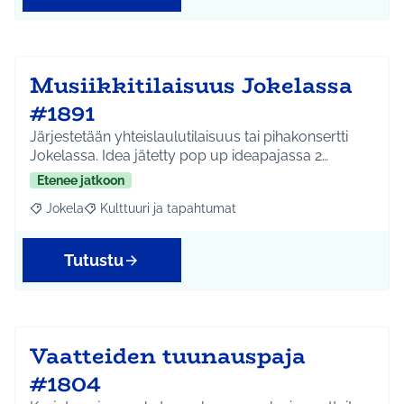
Musiikkitilaisuus Jokelassa
#1891
Järjestetään yhteislaulutilaisuus tai pihakonsertti
Jokelassa. Idea jätetty pop up ideapajassa 2…
Etenee jatkoon
Jokela
Kulttuuri ja tapahtumat
Rajaa tulokset aihepiirin mukaan: Jokela
Rajaa tulokset teeman mukaan: Kulttuuri ja tapahtum
Tutustu
Vaatteiden tuunauspaja
#1804