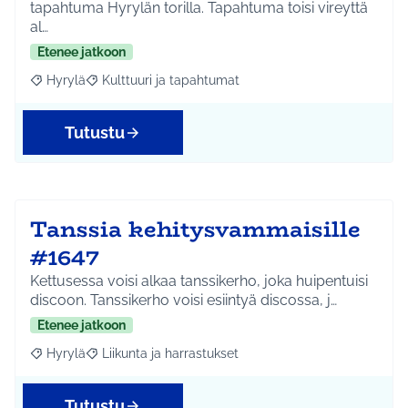
tapahtuma Hyrylän torilla. Tapahtuma toisi vireyttä
al…
Etenee jatkoon
Hyrylä
Kulttuuri ja tapahtumat
Rajaa tulokset aihepiirin mukaan: Hyrylä
Rajaa tulokset teeman mukaan: Kulttuuri ja tapahtum
Tutustu
Tanssia kehitysvammaisille
#1647
Kettusessa voisi alkaa tanssikerho, joka huipentuisi
discoon. Tanssikerho voisi esiintyä discossa, j…
Etenee jatkoon
Hyrylä
Liikunta ja harrastukset
Rajaa tulokset aihepiirin mukaan: Hyrylä
Rajaa tulokset teeman mukaan: Liikunta ja harrastuks
Tutustu