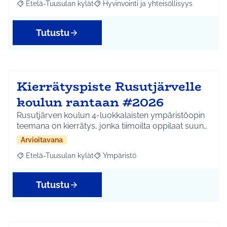
Etelä-Tuusulan kylät
Hyvinvointi ja yhteisöllisyys
Rajaa tulokset aihepiirin mukaan: Etelä-Tuusulan kylät
Rajaa tulokset teeman mukaan: Hyvinvoin
Tutustu
Kierrätyspiste Rusutjärvelle
koulun rantaan #2026
Rusutjärven koulun 4-luokkalaisten ympäristöopin
teemana on kierrätys, jonka tiimoilta oppilaat suun…
Arvioitavana
Etelä-Tuusulan kylät
Ympäristö
Rajaa tulokset aihepiirin mukaan: Etelä-Tuusulan kylät
Rajaa tulokset teeman mukaan: Ympäri
Tutustu