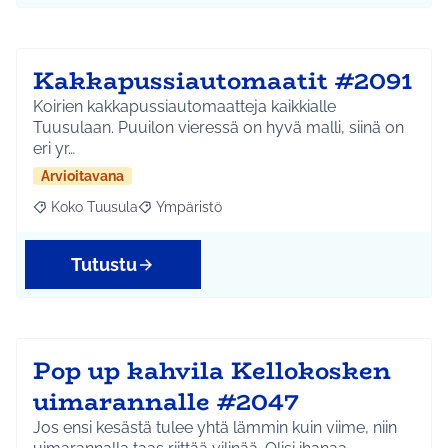
Kakkapussiautomaatit #2091
Koirien kakkapussiautomaatteja kaikkialle
Tuusulaan. Puuilon vieressä on hyvä malli, siinä on
eri yr…
Arvioitavana
Koko Tuusula
Ympäristö
Rajaa tulokset aihepiirin mukaan: Koko Tuusula
Rajaa tulokset teeman mukaan: Ympäristö
Tutustu
Pop up kahvila Kellokosken
uimarannalle #2047
Jos ensi kesästä tulee yhtä lämmin kuin viime, niin