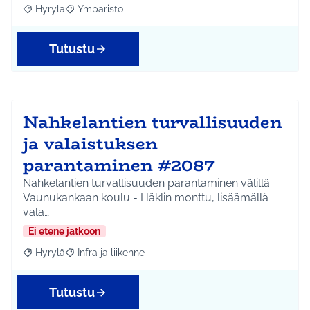
Hyrylä
Ympäristö
Rajaa tulokset aihepiirin mukaan: Hyrylä
Rajaa tulokset teeman mukaan: Ympäristö
Tutustu
Nahkelantien turvallisuuden
ja valaistuksen
parantaminen #2087
Nahkelantien turvallisuuden parantaminen välillä
Vaunukankaan koulu - Häklin monttu, lisäämällä
vala…
Ei etene jatkoon
Hyrylä
Infra ja liikenne
Rajaa tulokset aihepiirin mukaan: Hyrylä
Rajaa tulokset teeman mukaan: Infra ja liikenne
Tutustu