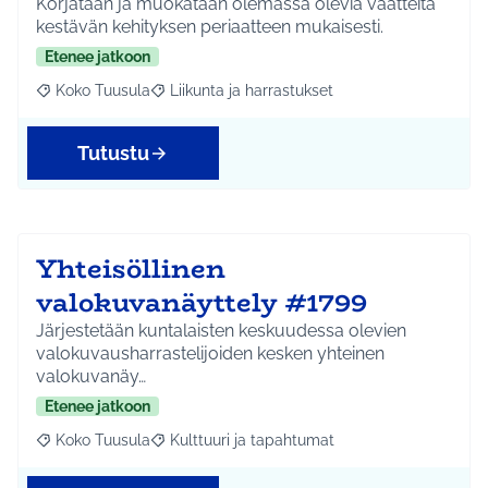
Korjataan ja muokataan olemassa olevia vaatteita
kestävän kehityksen periaatteen mukaisesti.
Etenee jatkoon
Koko Tuusula
Liikunta ja harrastukset
Rajaa tulokset aihepiirin mukaan: Koko Tuusula
Rajaa tulokset teeman mukaan: Liikunta ja harr
Tutustu
Yhteisöllinen
valokuvanäyttely #1799
Järjestetään kuntalaisten keskuudessa olevien
valokuvausharrastelijoiden kesken yhteinen
valokuvanäy…
Etenee jatkoon
Koko Tuusula
Kulttuuri ja tapahtumat
Rajaa tulokset aihepiirin mukaan: Koko Tuusula
Rajaa tulokset teeman mukaan: Kulttuuri ja ta