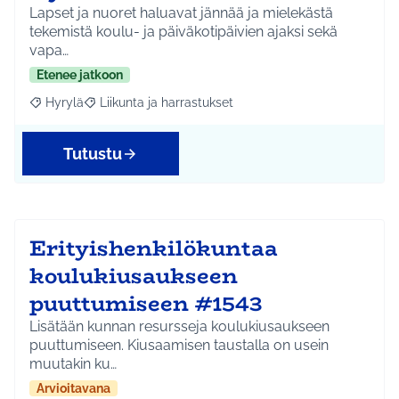
Lapset ja nuoret haluavat jännää ja mielekästä
tekemistä koulu- ja päiväkotipäivien ajaksi sekä
vapa…
Etenee jatkoon
Hyrylä
Liikunta ja harrastukset
Rajaa tulokset aihepiirin mukaan: Hyrylä
Rajaa tulokset teeman mukaan: Liikunta ja harrastuks
Tutustu
Erityishenkilökuntaa
koulukiusaukseen
puuttumiseen #1543
Lisätään kunnan resursseja koulukiusaukseen
puuttumiseen. Kiusaamisen taustalla on usein
muutakin ku…
Arvioitavana