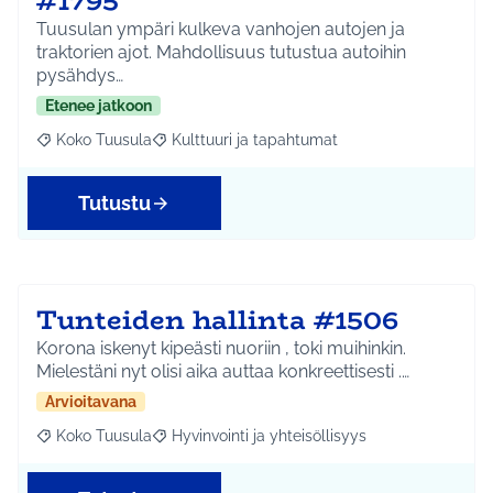
#1795
Tuusulan ympäri kulkeva vanhojen autojen ja
traktorien ajot. Mahdollisuus tutustua autoihin
pysähdys…
Etenee jatkoon
Koko Tuusula
Kulttuuri ja tapahtumat
Rajaa tulokset aihepiirin mukaan: Koko Tuusula
Rajaa tulokset teeman mukaan: Kulttuuri ja ta
Tutustu
Tunteiden hallinta #1506
Korona iskenyt kipeästi nuoriin , toki muihinkin.
Mielestäni nyt olisi aika auttaa konkreettisesti .…
Arvioitavana
Koko Tuusula
Hyvinvointi ja yhteisöllisyys
Rajaa tulokset aihepiirin mukaan: Koko Tuusula
Rajaa tulokset teeman mukaan: Hyvinvointi ja y