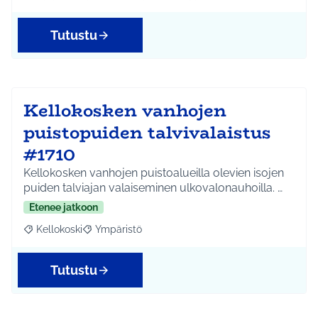
Tutustu
Kellokosken vanhojen
puistopuiden talvivalaistus
#1710
Kellokosken vanhojen puistoalueilla olevien isojen
puiden talviajan valaiseminen ulkovalonauhoilla. …
Etenee jatkoon
Kellokoski
Ympäristö
Rajaa tulokset aihepiirin mukaan: Kellokoski
Rajaa tulokset teeman mukaan: Ympäristö
Tutustu