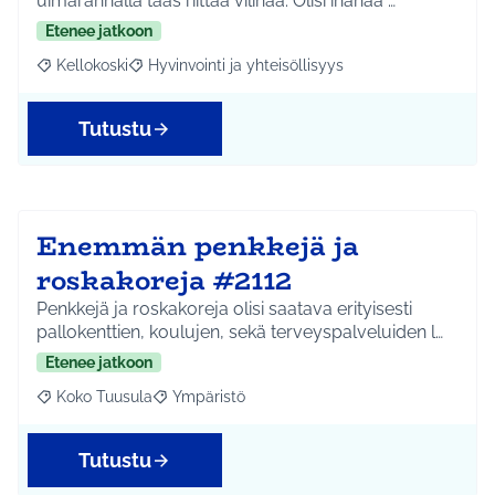
uimarannalla taas riittää vilinää. Olisi ihanaa …
Etenee jatkoon
Kellokoski
Hyvinvointi ja yhteisöllisyys
Rajaa tulokset aihepiirin mukaan: Kellokoski
Rajaa tulokset teeman mukaan: Hyvinvointi ja yhtei
Tutustu
Enemmän penkkejä ja
roskakoreja #2112
Penkkejä ja roskakoreja olisi saatava erityisesti
pallokenttien, koulujen, sekä terveyspalveluiden l…
Etenee jatkoon
Koko Tuusula
Ympäristö
Rajaa tulokset aihepiirin mukaan: Koko Tuusula
Rajaa tulokset teeman mukaan: Ympäristö
Tutustu