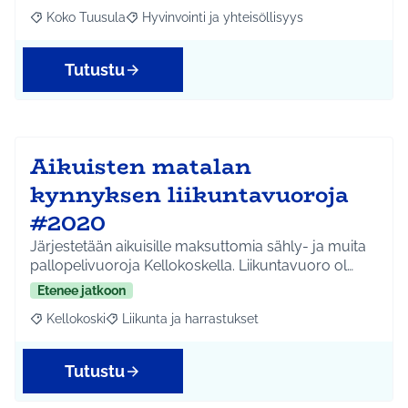
Koko Tuusula
Hyvinvointi ja yhteisöllisyys
Rajaa tulokset aihepiirin mukaan: Koko Tuusula
Rajaa tulokset teeman mukaan: Hyvinvointi ja y
Tutustu
Aikuisten matalan
kynnyksen liikuntavuoroja
#2020
Järjestetään aikuisille maksuttomia sähly- ja muita
pallopelivuoroja Kellokoskella. Liikuntavuoro ol…
Etenee jatkoon
Kellokoski
Liikunta ja harrastukset
Rajaa tulokset aihepiirin mukaan: Kellokoski
Rajaa tulokset teeman mukaan: Liikunta ja harrast
Tutustu