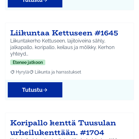
Liikuntaa Kettuseen #1645
Liikuntakerho Kettuseen, lajitoiveina sähly,
jalkapallo, koripallo, keilaus ja mölkky. Kerhon
yhteyd…
Etenee jatkoon
Hyrylä
Liikunta ja harrastukset
Rajaa tulokset aihepiirin mukaan: Hyrylä
Rajaa tulokset teeman mukaan: Liikunta ja harrastuks
Tutustu
Koripallo kenttä Tuusulan
urheilukenttään. #1704