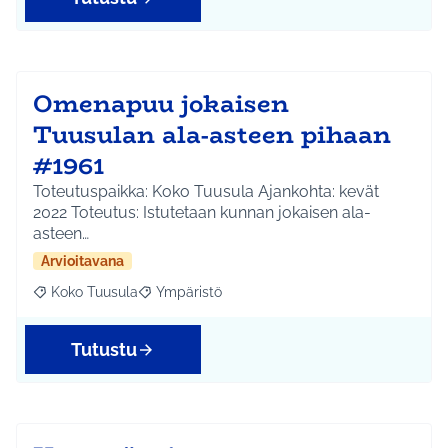
Omenapuu jokaisen
Tuusulan ala-asteen pihaan
#1961
Toteutuspaikka: Koko Tuusula Ajankohta: kevät
2022 Toteutus: Istutetaan kunnan jokaisen ala-
asteen…
Arvioitavana
Koko Tuusula
Ympäristö
Rajaa tulokset aihepiirin mukaan: Koko Tuusula
Rajaa tulokset teeman mukaan: Ympäristö
Tutustu