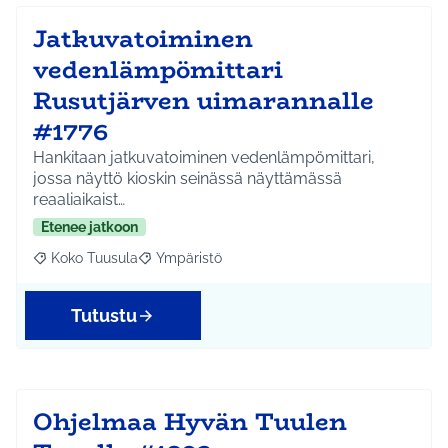
Jatkuvatoiminen
vedenlämpömittari
Rusutjärven uimarannalle
#1776
Hankitaan jatkuvatoiminen vedenlämpömittari,
jossa näyttö kioskin seinässä näyttämässä
reaaliaikaist…
Etenee jatkoon
Koko Tuusula
Ympäristö
Rajaa tulokset aihepiirin mukaan: Koko Tuusula
Rajaa tulokset teeman mukaan: Ympäristö
Tutustu
Ohjelmaa Hyvän Tuulen