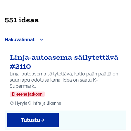
551 ideaa
Hakuvalinnat
Linja-autoasema säilytettävä
#2110
Linja-autoasema säilytettävä, katto pään päällä on
suuri apu odotusaikana. Idea on saatu K-
Supermark…
Ei etene jatkoon
Hyrylä
Infra ja liikenne
Rajaa tulokset aihepiirin mukaan: Hyrylä
Rajaa tulokset teeman mukaan: Infra ja liikenne
Tutustu