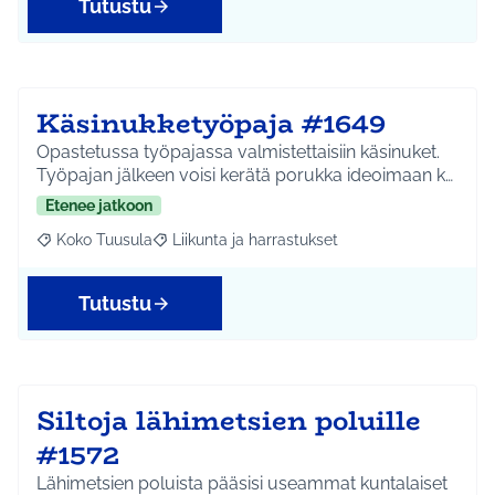
Tutustu
Käsinukketyöpaja #1649
Opastetussa työpajassa valmistettaisiin käsinuket.
Työpajan jälkeen voisi kerätä porukka ideoimaan k…
Etenee jatkoon
Koko Tuusula
Liikunta ja harrastukset
Rajaa tulokset aihepiirin mukaan: Koko Tuusula
Rajaa tulokset teeman mukaan: Liikunta ja harr
Tutustu
Siltoja lähimetsien poluille
#1572
Lähimetsien poluista pääsisi useammat kuntalaiset