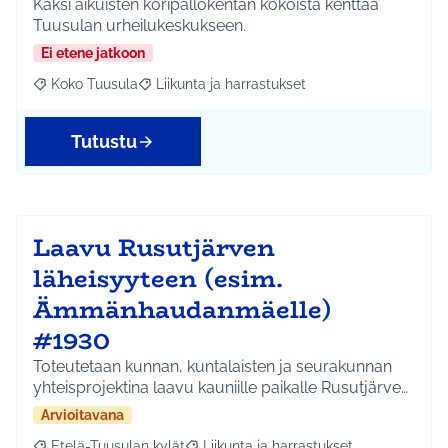
Kaksi aikuisten koripallokentän kokoista kenttää
Tuusulan urheilukeskukseen.
Ei etene jatkoon
Koko Tuusula
Liikunta ja harrastukset
Rajaa tulokset aihepiirin mukaan: Koko Tuusula
Rajaa tulokset teeman mukaan: Liikunta ja harr
Tutustu
Laavu Rusutjärven
läheisyyteen (esim.
Ämmänhaudanmäelle)
#1930
Toteutetaan kunnan, kuntalaisten ja seurakunnan
yhteisprojektina laavu kauniille paikalle Rusutjärve…
Arvioitavana
Etelä-Tuusulan kylät
Liikunta ja harrastukset