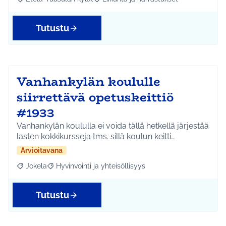
Rajaa tulokset aihepiirin mukaan: Etelä-Tuusulan kylät
Rajaa tulokset teeman mukaan: Liikunta
Tutustu
Vanhankylän koululle
siirrettävä opetuskeittiö
#1933
Vanhankylän koululla ei voida tällä hetkellä järjestää
lasten kokkikursseja tms. sillä koulun keitti…
Arvioitavana
Jokela
Hyvinvointi ja yhteisöllisyys
Rajaa tulokset aihepiirin mukaan: Jokela
Rajaa tulokset teeman mukaan: Hyvinvointi ja yhteisöl
Tutustu