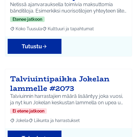
Netissä ajanvarauksella toimivia maksuttomia
bänditiloja. Esimerkiksi nuorisotilojen yhteyteen liite…
Etenee jatkoon
Koko Tuusula
Kulttuuri ja tapahtumat
Rajaa tulokset aihepiirin mukaan: Koko Tuusula
Rajaa tulokset teeman mukaan: Kulttuuri ja ta
Tutustu
Talviuintipaikka Jokelan
lammelle #2073
Talviuinnin harrastajien määrä lisääntyy joka vuosi,
ja nyt kun Jokelan keskustan lammella on upea u…
Ei etene jatkoon
Jokela
Liikunta ja harrastukset
Rajaa tulokset aihepiirin mukaan: Jokela
Rajaa tulokset teeman mukaan: Liikunta ja harrastuks