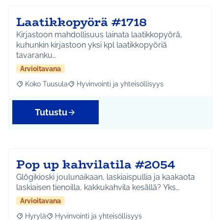
Laatikkopyörä #1718
Kirjastoon mahdollisuus lainata laatikkopyörä,
kuhunkin kirjastoon yksi kpl laatikkopyöriä
tavaranku…
Arvioitavana
Koko Tuusula
Hyvinvointi ja yhteisöllisyys
Rajaa tulokset aihepiirin mukaan: Koko Tuusula
Rajaa tulokset teeman mukaan: Hyvinvointi ja y
Tutustu
Pop up kahvilatila #2054
Glögikioski joulunaikaan, laskiaispullia ja kaakaota
laskiaisen tienoilla, kakkukahvila kesällä? Yks…
Arvioitavana
Hyrylä
Hyvinvointi ja yhteisöllisyys
Rajaa tulokset aihepiirin mukaan: Hyrylä
Rajaa tulokset teeman mukaan: Hyvinvointi ja yhteisöl