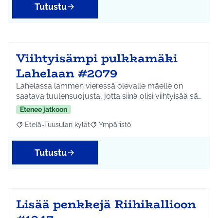
Tutustu
Viihtyisämpi pulkkamäki
Lahelaan #2079
Lahelassa lammen vieressä olevalle mäelle on
saatava tuulensuojusta, jotta siinä olisi viihtyisää sä…
Etenee jatkoon
Etelä-Tuusulan kylät
Ympäristö
Rajaa tulokset aihepiirin mukaan: Etelä-Tuusulan kylät
Rajaa tulokset teeman mukaan: Ympäri
Tutustu
Lisää penkkejä Riihikallioon