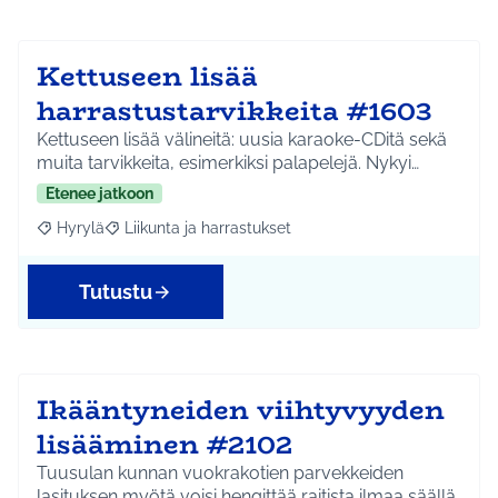
Kettuseen lisää
harrastustarvikkeita #1603
Kettuseen lisää välineitä: uusia karaoke-CDitä sekä
muita tarvikkeita, esimerkiksi palapelejä. Nykyi…
Etenee jatkoon
Hyrylä
Liikunta ja harrastukset
Rajaa tulokset aihepiirin mukaan: Hyrylä
Rajaa tulokset teeman mukaan: Liikunta ja harrastuks
Tutustu
Ikääntyneiden viihtyvyyden
lisääminen #2102
Tuusulan kunnan vuokrakotien parvekkeiden
lasituksen myötä voisi hengittää raitista ilmaa säällä