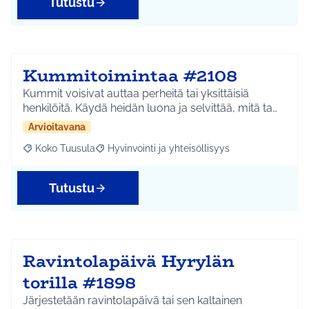
Tutustu
Kummitoimintaa #2108
Kummit voisivat auttaa perheitä tai yksittäisiä
henkilöitä. Käydä heidän luona ja selvittää, mitä ta…
Arvioitavana
Koko Tuusula
Hyvinvointi ja yhteisöllisyys
Rajaa tulokset aihepiirin mukaan: Koko Tuusula
Rajaa tulokset teeman mukaan: Hyvinvointi ja y
Tutustu
Ravintolapäivä Hyrylän
torilla #1898
Järjestetään ravintolapäivä tai sen kaltainen