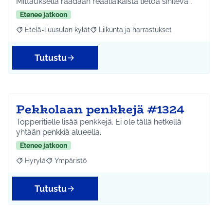
Mittauksella raadaan reaaliaikaista tietoa sinilevä…
Etenee jatkoon
Etelä-Tuusulan kylät
Liikunta ja harrastukset
Rajaa tulokset aihepiirin mukaan: Etelä-Tuusulan kylät
Rajaa tulokset teeman mukaan: Liikunta
Tutustu
Pekkolaan penkkejä #1324
Topperitielle lisää penkkejä. Ei ole tällä hetkellä
yhtään penkkiä alueella.
Etenee jatkoon
Hyrylä
Ympäristö
Rajaa tulokset aihepiirin mukaan: Hyrylä
Rajaa tulokset teeman mukaan: Ympäristö
Tutustu