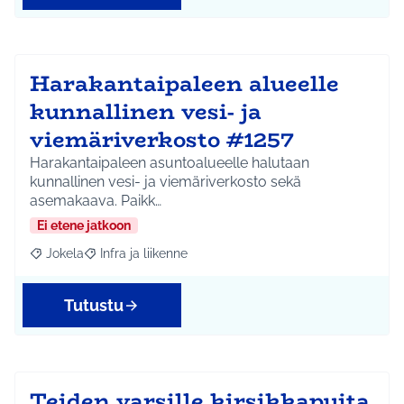
Harakantaipaleen alueelle
kunnallinen vesi- ja
viemäriverkosto #1257
Harakantaipaleen asuntoalueelle halutaan
kunnallinen vesi- ja viemäriverkosto sekä
asemakaava. Paikk…
Ei etene jatkoon
Jokela
Infra ja liikenne
Rajaa tulokset aihepiirin mukaan: Jokela
Rajaa tulokset teeman mukaan: Infra ja liikenne
Tutustu
Teiden varsille kirsikkapuita