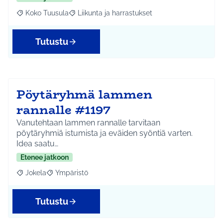
Koko Tuusula
Liikunta ja harrastukset
Rajaa tulokset aihepiirin mukaan: Koko Tuusula
Rajaa tulokset teeman mukaan: Liikunta ja harr
Tutustu
Pöytäryhmä lammen
rannalle #1197
Vanutehtaan lammen rannalle tarvitaan
pöytäryhmiä istumista ja eväiden syöntiä varten.
Idea saatu…
Etenee jatkoon
Jokela
Ympäristö
Rajaa tulokset aihepiirin mukaan: Jokela
Rajaa tulokset teeman mukaan: Ympäristö
Tutustu