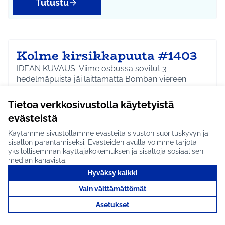
Tutustu
Kolme kirsikkapuuta #1403
IDEAN KUVAUS: Viime osbussa sovitut 3
hedelmäpuista jäi laittamatta Bomban viereen
Kotkapuistoon nyt…
Tietoa verkkosivustolla käytetyistä
Etenee jatkoon
evästeistä
Riihikallio
Ympäristö
Rajaa tulokset aihepiirin mukaan: Riihikallio
Rajaa tulokset teeman mukaan: Ympäristö
Käytämme sivustollamme evästeitä sivuston suorituskyvyn ja
sisällön parantamiseksi. Evästeiden avulla voimme tarjota
Tutustu
yksilöllisemmän käyttäjäkokemuksen ja sisältöjä sosiaalisen
median kanavista.
Hyväksy kaikki
Vain välttämättömät
Kesätyöntekijöitä
Asetukset
siruetanoiden torjuntaan