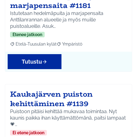
marjapensaita #1181
Istutetaan hedelmäpuita ja marjapensaita
Anttilanrannan alueelle ja myös muille
puistoalueille. Asuk…
Etenee jatkoon
Etelä-Tuusulan kylät
Ympäristö
Rajaa tulokset aihepiirin mukaan: Etelä-Tuusulan kylät
Rajaa tulokset teeman mukaan: Ympäri
Tutustu
Kaukajärven puiston
kehittäminen #1139
Puistoon pitäisi kehittää mukavaa toimintaa. Nyt
kaunis paikka ihan käyttämättömänä, paitsi lampaat
💗…
Ei etene jatkoon