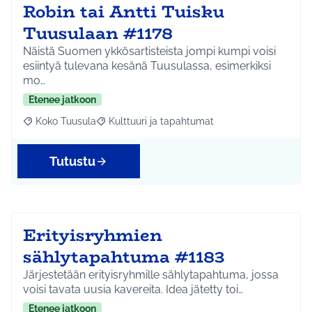
Robin tai Antti Tuisku
Tuusulaan #1178
Näistä Suomen ykkösartisteista jompi kumpi voisi
esiintyä tulevana kesänä Tuusulassa, esimerkiksi
mo…
Etenee jatkoon
Koko Tuusula
Kulttuuri ja tapahtumat
Rajaa tulokset aihepiirin mukaan: Koko Tuusula
Rajaa tulokset teeman mukaan: Kulttuuri ja ta
Tutustu
Erityisryhmien
sählytapahtuma #1183
Järjestetään erityisryhmille sählytapahtuma, jossa
voisi tavata uusia kavereita. Idea jätetty toi…
Etenee jatkoon