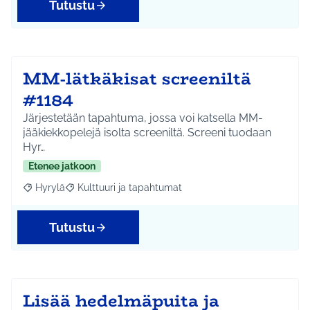
Tutustu
MM-lätkäkisat screeniltä
#1184
Järjestetään tapahtuma, jossa voi katsella MM-
jääkiekkopelejä isolta screeniltä. Screeni tuodaan
Hyr…
Etenee jatkoon
Hyrylä
Kulttuuri ja tapahtumat
Rajaa tulokset aihepiirin mukaan: Hyrylä
Rajaa tulokset teeman mukaan: Kulttuuri ja tapahtum
Tutustu
Lisää hedelmäpuita ja