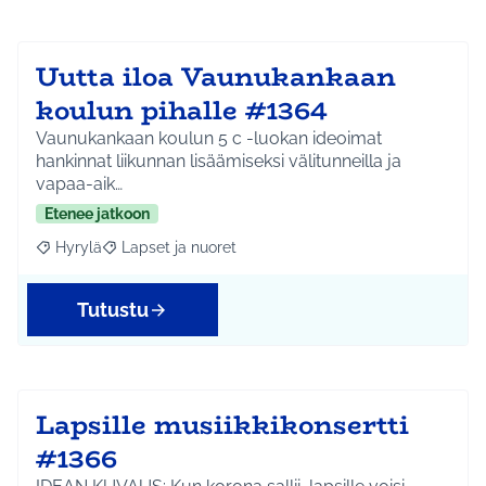
Uutta iloa Vaunukankaan
koulun pihalle #1364
Vaunukankaan koulun 5 c -luokan ideoimat
hankinnat liikunnan lisäämiseksi välitunneilla ja
vapaa-aik…
Etenee jatkoon
Hyrylä
Lapset ja nuoret
Rajaa tulokset aihepiirin mukaan: Hyrylä
Rajaa tulokset teeman mukaan: Lapset ja nuoret
Tutustu
Lapsille musiikkikonsertti
#1366