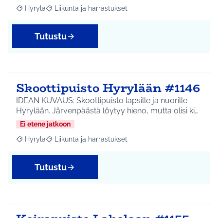
Hyrylä
Liikunta ja harrastukset
Rajaa tulokset aihepiirin mukaan: Hyrylä
Rajaa tulokset teeman mukaan: Liikunta ja harrastuks
Tutustu
Skoottipuisto Hyrylään #1146
IDEAN KUVAUS: Skoottipuisto lapsille ja nuorille
Hyrylään. Järvenpäästä löytyy hieno, mutta olisi ki…
Ei etene jatkoon
Hyrylä
Liikunta ja harrastukset
Rajaa tulokset aihepiirin mukaan: Hyrylä
Rajaa tulokset teeman mukaan: Liikunta ja harrastuks
Tutustu