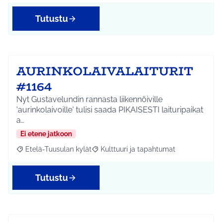
Tutustu
AURINKOLAIVALAITURIT
#1164
Nyt Gustavelundin rannasta liikennöiville
'aurinkolaivoille' tulisi saada PIKAISESTI laituripaikat
a…
Ei etene jatkoon
Etelä-Tuusulan kylät
Kulttuuri ja tapahtumat
Rajaa tulokset aihepiirin mukaan: Etelä-Tuusulan kylät
Rajaa tulokset teeman mukaan: Kulttuur
Tutustu