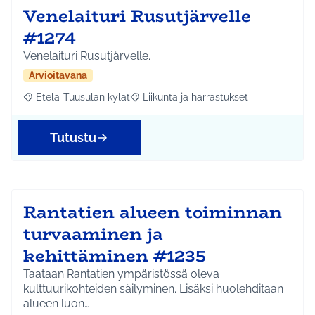
Venelaituri Rusutjärvelle
#1274
Venelaituri Rusutjärvelle.
Arvioitavana
Etelä-Tuusulan kylät
Liikunta ja harrastukset
Rajaa tulokset aihepiirin mukaan: Etelä-Tuusulan kylät
Rajaa tulokset teeman mukaan: Liikunta
Tutustu
Rantatien alueen toiminnan
turvaaminen ja
kehittäminen #1235
Taataan Rantatien ympäristössä oleva
kulttuurikohteiden säilyminen. Lisäksi huolehditaan
alueen luon…