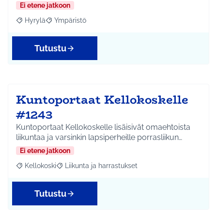
Ei etene jatkoon
Hyrylä
Ympäristö
Rajaa tulokset aihepiirin mukaan: Hyrylä
Rajaa tulokset teeman mukaan: Ympäristö
Tutustu
Kuntoportaat Kellokoskelle
#1243
Kuntoportaat Kellokoskelle lisäisivät omaehtoista
liikuntaa ja varsinkin lapsiperheille porrasliikun…
Ei etene jatkoon
Kellokoski
Liikunta ja harrastukset
Rajaa tulokset aihepiirin mukaan: Kellokoski
Rajaa tulokset teeman mukaan: Liikunta ja harrast
Tutustu