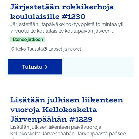
Järjestetään rokkikerhoja
koululaisille #1230
Järjestetään iltapäiväkerho-tyyppistä toimintaa yli
7-vuotiaille koululaisille koulupäivän jälkeen.…
Etenee jatkoon
Koko Tuusula
Lapset ja nuoret
Rajaa tulokset aihepiirin mukaan: Koko Tuusula
Rajaa tulokset teeman mukaan: Lapset ja nuor
Tutustu
Lisätään julkisen liikenteen
vuoroja Kellokoskelta
Järvenpäähän #1229
Lisätään julkisen liikenteen päivävuoroja
Kellokoskelta Järvenpäähän. Järvenpäästä pääsee