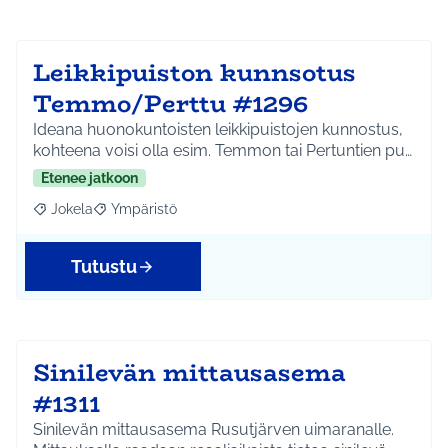
Leikkipuiston kunnsotus
Temmo/Perttu #1296
Ideana huonokuntoisten leikkipuistojen kunnostus,
kohteena voisi olla esim. Temmon tai Pertuntien pu…
Etenee jatkoon
Jokela
Ympäristö
Rajaa tulokset aihepiirin mukaan: Jokela
Rajaa tulokset teeman mukaan: Ympäristö
Tutustu
Sinilevän mittausasema
#1311
Sinilevän mittausasema Rusutjärven uimaranalle.