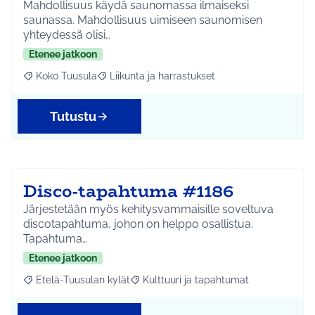
Mahdollisuus käydä saunomassa ilmaiseksi
saunassa. Mahdollisuus uimiseen saunomisen
yhteydessä olisi…
Etenee jatkoon
Koko Tuusula
Liikunta ja harrastukset
Rajaa tulokset aihepiirin mukaan: Koko Tuusula
Rajaa tulokset teeman mukaan: Liikunta ja harr
Tutustu
Disco-tapahtuma #1186
Järjestetään myös kehitysvammaisille soveltuva
discotapahtuma, johon on helppo osallistua.
Tapahtuma…
Etenee jatkoon
Etelä-Tuusulan kylät
Kulttuuri ja tapahtumat
Rajaa tulokset aihepiirin mukaan: Etelä-Tuusulan kylät
Rajaa tulokset teeman mukaan: Kulttuur