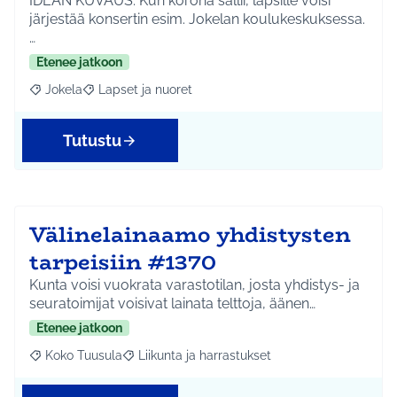
IDEAN KUVAUS: Kun korona sallii, lapsille voisi
järjestää konsertin esim. Jokelan koulukeskuksessa.
…
Etenee jatkoon
Jokela
Lapset ja nuoret
Rajaa tulokset aihepiirin mukaan: Jokela
Rajaa tulokset teeman mukaan: Lapset ja nuoret
Tutustu
Välinelainaamo yhdistysten
tarpeisiin #1370
Kunta voisi vuokrata varastotilan, josta yhdistys- ja
seuratoimijat voisivat lainata telttoja, äänen…
Etenee jatkoon
Koko Tuusula
Liikunta ja harrastukset
Rajaa tulokset aihepiirin mukaan: Koko Tuusula
Rajaa tulokset teeman mukaan: Liikunta ja harr