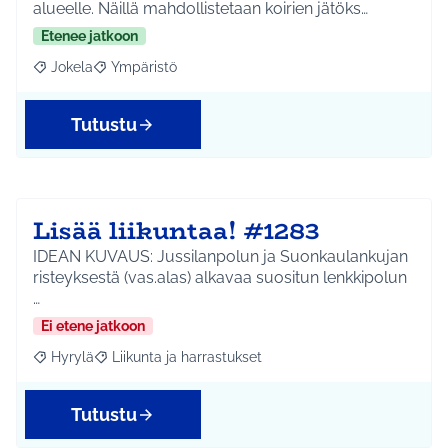
alueelle. Näillä mahdollistetaan koirien jätöks…
Etenee jatkoon
Jokela
Ympäristö
Rajaa tulokset aihepiirin mukaan: Jokela
Rajaa tulokset teeman mukaan: Ympäristö
Tutustu
Lisää liikuntaa! #1283
IDEAN KUVAUS: Jussilanpolun ja Suonkaulankujan
risteyksestä (vas.alas) alkavaa suositun lenkkipolun
…
Ei etene jatkoon
Hyrylä
Liikunta ja harrastukset
Rajaa tulokset aihepiirin mukaan: Hyrylä
Rajaa tulokset teeman mukaan: Liikunta ja harrastuks
Tutustu