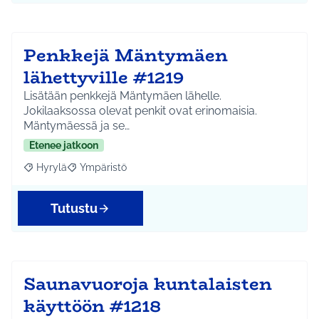
Penkkejä Mäntymäen
lähettyville #1219
Lisätään penkkejä Mäntymäen lähelle.
Jokilaaksossa olevat penkit ovat erinomaisia.
Mäntymäessä ja se…
Etenee jatkoon
Hyrylä
Ympäristö
Rajaa tulokset aihepiirin mukaan: Hyrylä
Rajaa tulokset teeman mukaan: Ympäristö
Tutustu
Saunavuoroja kuntalaisten
käyttöön #1218