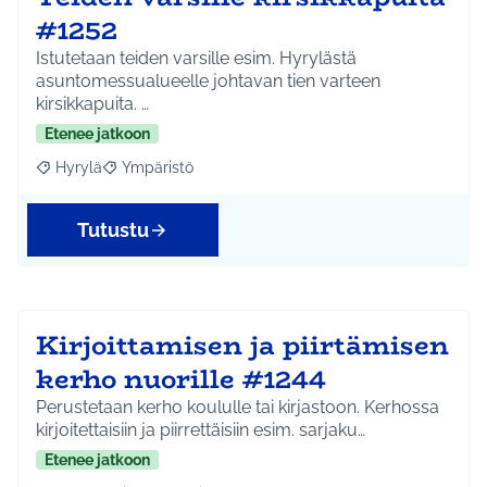
#1252
Istutetaan teiden varsille esim. Hyrylästä
asuntomessualueelle johtavan tien varteen
kirsikkapuita. …
Etenee jatkoon
Hyrylä
Ympäristö
Rajaa tulokset aihepiirin mukaan: Hyrylä
Rajaa tulokset teeman mukaan: Ympäristö
Tutustu
Kirjoittamisen ja piirtämisen
kerho nuorille #1244
Perustetaan kerho koululle tai kirjastoon. Kerhossa
kirjoitettaisiin ja piirrettäisiin esim. sarjaku…
Etenee jatkoon