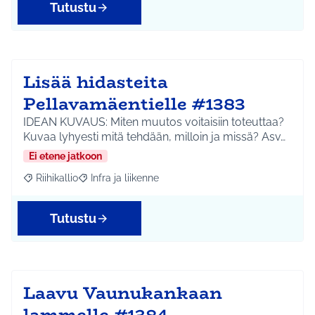
Tutustu
Lisää hidasteita
Pellavamäentielle #1383
IDEAN KUVAUS: Miten muutos voitaisiin toteuttaa?
Kuvaa lyhyesti mitä tehdään, milloin ja missä? Asv…
Ei etene jatkoon
Riihikallio
Infra ja liikenne
Rajaa tulokset aihepiirin mukaan: Riihikallio
Rajaa tulokset teeman mukaan: Infra ja liikenne
Tutustu
Laavu Vaunukankaan
lammelle #1384