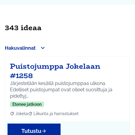
343 ideaa
Hakuvalinnat
Puistojumppa Jokelaan
#1258
Järjestetään kesällä puistojumppaa ulkona.
Edelliset puistojumpat ovat olleet suosittuja ja
pidettyj…
Etenee jatkoon
Jokela
Liikunta ja harrastukset
Rajaa tulokset aihepiirin mukaan: Jokela
Rajaa tulokset teeman mukaan: Liikunta ja harrastuks
Tutustu