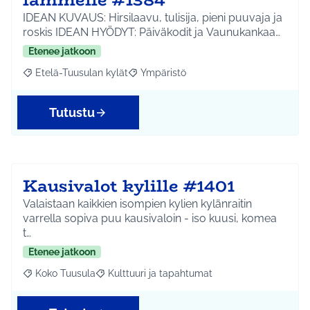
IDEAN KUVAUS: Hirsilaavu, tulisija, pieni puuvaja ja
roskis IDEAN HYÖDYT: Päiväkodit ja Vaunukankaa…
Etenee jatkoon
Etelä-Tuusulan kylät
Ympäristö
Rajaa tulokset aihepiirin mukaan: Etelä-Tuusulan kylät
Rajaa tulokset teeman mukaan: Ympäri
Tutustu
Kausivalot kylille #1401
Valaistaan kaikkien isompien kylien kylänraitin
varrella sopiva puu kausivaloin - iso kuusi, komea
t…
Etenee jatkoon
Koko Tuusula
Kulttuuri ja tapahtumat
Rajaa tulokset aihepiirin mukaan: Koko Tuusula
Rajaa tulokset teeman mukaan: Kulttuuri ja ta