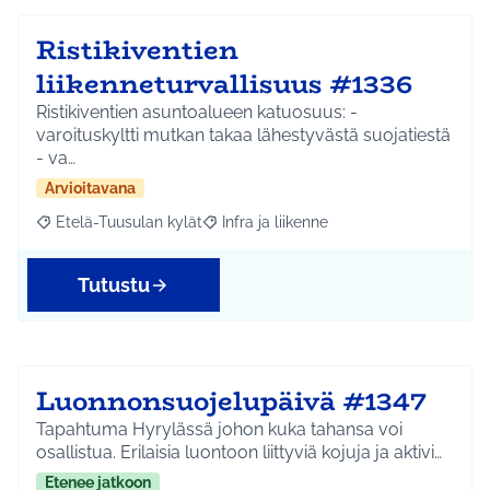
Ristikiventien
liikenneturvallisuus #1336
Ristikiventien asuntoalueen katuosuus: -
varoituskyltti mutkan takaa lähestyvästä suojatiestä
- va…
Arvioitavana
Etelä-Tuusulan kylät
Infra ja liikenne
Rajaa tulokset aihepiirin mukaan: Etelä-Tuusulan kylät
Rajaa tulokset teeman mukaan: Infra ja 
Tutustu
Luonnonsuojelupäivä #1347
Tapahtuma Hyrylässä johon kuka tahansa voi
osallistua. Erilaisia luontoon liittyviä kojuja ja aktivi…
Etenee jatkoon