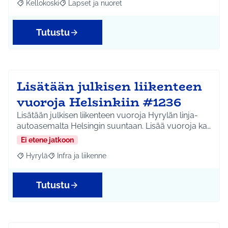
Kellokoski
Lapset ja nuoret
Rajaa tulokset aihepiirin mukaan: Kellokoski
Rajaa tulokset teeman mukaan: Lapset ja nuoret
Tutustu
Lisätään julkisen liikenteen
vuoroja Helsinkiin #1236
Lisätään julkisen liikenteen vuoroja Hyrylän linja-
autoasemalta Helsingin suuntaan. Lisää vuoroja ka…
Ei etene jatkoon
Hyrylä
Infra ja liikenne
Rajaa tulokset aihepiirin mukaan: Hyrylä
Rajaa tulokset teeman mukaan: Infra ja liikenne
Tutustu