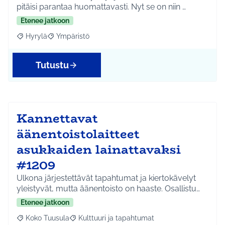
pitäisi parantaa huomattavasti. Nyt se on niin …
Etenee jatkoon
Hyrylä
Ympäristö
Rajaa tulokset aihepiirin mukaan: Hyrylä
Rajaa tulokset teeman mukaan: Ympäristö
Tutustu
Kannettavat
äänentoistolaitteet
asukkaiden lainattavaksi
#1209
Ulkona järjestettävät tapahtumat ja kiertokävelyt
yleistyvät, mutta äänentoisto on haaste. Osallistu…
Etenee jatkoon
Koko Tuusula
Kulttuuri ja tapahtumat
Rajaa tulokset aihepiirin mukaan: Koko Tuusula
Rajaa tulokset teeman mukaan: Kulttuuri ja ta