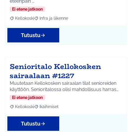
eteenpäin …
Ei etene jatkoon
Kellokoski
Infra ja liikenne
Rajaa tulokset aihepiirin mukaan: Kellokoski
Rajaa tulokset teeman mukaan: Infra ja liikenne
Tutustu
Senioritalo Kellokosken
sairaalaan #1227
Muutetaan Kellokosken sairaalan tilat senioreiden
käyttöön. Senioritalossa olisi mahdollisuus harras…
Ei etene jatkoon
Kellokoski
Ikäihmiset
Rajaa tulokset aihepiirin mukaan: Kellokoski
Rajaa tulokset teeman mukaan: Ikäihmiset
Tutustu