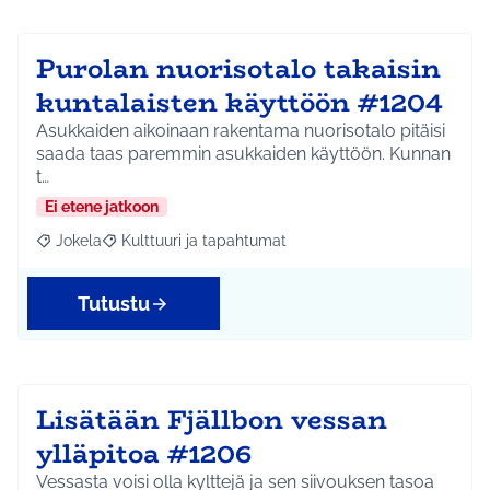
Purolan nuorisotalo takaisin
kuntalaisten käyttöön #1204
Asukkaiden aikoinaan rakentama nuorisotalo pitäisi
saada taas paremmin asukkaiden käyttöön. Kunnan
t…
Ei etene jatkoon
Jokela
Kulttuuri ja tapahtumat
Rajaa tulokset aihepiirin mukaan: Jokela
Rajaa tulokset teeman mukaan: Kulttuuri ja tapahtum
Tutustu
Lisätään Fjällbon vessan
ylläpitoa #1206
Vessasta voisi olla kylttejä ja sen siivouksen tasoa