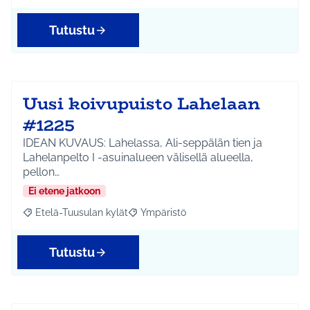
Tutustu
Uusi koivupuisto Lahelaan
#1225
IDEAN KUVAUS: Lahelassa, Ali-seppälän tien ja
Lahelanpelto I -asuinalueen välisellä alueella,
pellon…
Ei etene jatkoon
Etelä-Tuusulan kylät
Ympäristö
Rajaa tulokset aihepiirin mukaan: Etelä-Tuusulan kylät
Rajaa tulokset teeman mukaan: Ympäri
Tutustu