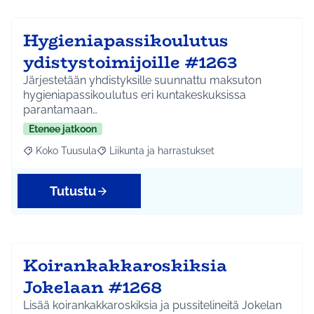
Hygieniapassikoulutus
ydistystoimijoille #1263
Järjestetään yhdistyksille suunnattu maksuton
hygieniapassikoulutus eri kuntakeskuksissa
parantamaan…
Etenee jatkoon
Koko Tuusula
Liikunta ja harrastukset
Rajaa tulokset aihepiirin mukaan: Koko Tuusula
Rajaa tulokset teeman mukaan: Liikunta ja harr
Tutustu
Koirankakkaroskiksia
Jokelaan #1268
Lisää koirankakkaroskiksia ja pussitelineitä Jokelan