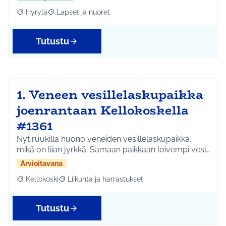
Hyrylä
Lapset ja nuoret
Rajaa tulokset aihepiirin mukaan: Hyrylä
Rajaa tulokset teeman mukaan: Lapset ja nuoret
Tutustu
1. Veneen vesillelaskupaikka
joenrantaan Kellokoskella
#1361
Nyt ruukilla huono veneiden vesillelaskupaikka,
mikä on liian jyrkkä. Samaan paikkaan loivempi vesi…
Arvioitavana
Kellokoski
Liikunta ja harrastukset
Rajaa tulokset aihepiirin mukaan: Kellokoski
Rajaa tulokset teeman mukaan: Liikunta ja harrast
Tutustu