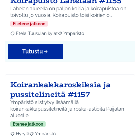
Koirapuisto Lahelaan #1155
Lahelan alueella on paljon koiria ja koirapuistoa on
toivottu jo vuosia. Koirapuisto toisi koirien o…
Ei etene jatkoon
Etelä-Tuusulan kylät
Ympäristö
Rajaa tulokset aihepiirin mukaan: Etelä-Tuusulan kylät
Rajaa tulokset teeman mukaan: Ympäri
Tutustu
Koirankakkaroskiksia ja
pussitelineitä #1157
Ympäristö siistiytyy lisäämällä
koirankakkapussitelineitä ja roska-astioita Paijalan
alueelle.
Etenee jatkoon
Hyrylä
Ympäristö
Rajaa tulokset aihepiirin mukaan: Hyrylä
Rajaa tulokset teeman mukaan: Ympäristö