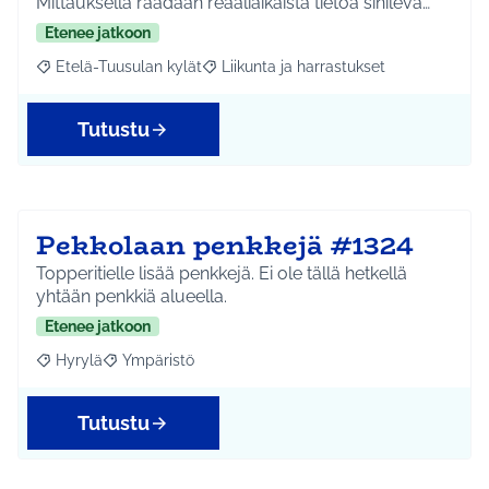
Mittauksella raadaan reaaliaikaista tietoa sinilevä…
Etenee jatkoon
Etelä-Tuusulan kylät
Liikunta ja harrastukset
Rajaa tulokset aihepiirin mukaan: Etelä-Tuusulan kylät
Rajaa tulokset teeman mukaan: Liikunta
Tutustu
Pekkolaan penkkejä #1324
Topperitielle lisää penkkejä. Ei ole tällä hetkellä
yhtään penkkiä alueella.
Etenee jatkoon
Hyrylä
Ympäristö
Rajaa tulokset aihepiirin mukaan: Hyrylä
Rajaa tulokset teeman mukaan: Ympäristö
Tutustu