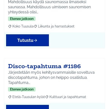
Mahdollisuus käydä saunomassa ilmaiseksi
saunassa. Mahdollisuus uimiseen saunomisen
yhteydessä olisi…
Etenee jatkoon
Koko Tuusula
Liikunta ja harrastukset
Rajaa tulokset aihepiirin mukaan: Koko Tuusula
Rajaa tulokset teeman mukaan: Liikunta ja harr
Tutustu
Disco-tapahtuma #1186
Järjestetään myös kehitysvammaisille soveltuva
discotapahtuma, johon on helppo osallistua.
Tapahtuma…
Etenee jatkoon
Etelä-Tuusulan kylät
Kulttuuri ja tapahtumat
Rajaa tulokset aihepiirin mukaan: Etelä-Tuusulan kylät
Rajaa tulokset teeman mukaan: Kulttuur