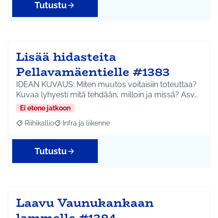
Tutustu
Lisää hidasteita
Pellavamäentielle #1383
IDEAN KUVAUS: Miten muutos voitaisiin toteuttaa?
Kuvaa lyhyesti mitä tehdään, milloin ja missä? Asv…
Ei etene jatkoon
Riihikallio
Infra ja liikenne
Rajaa tulokset aihepiirin mukaan: Riihikallio
Rajaa tulokset teeman mukaan: Infra ja liikenne
Tutustu
Laavu Vaunukankaan
lammelle #1384