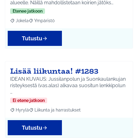
alueelle. Näillä mahdollistetaan koirien jätöks…
Etenee jatkoon
Jokela
Ympäristö
Rajaa tulokset aihepiirin mukaan: Jokela
Rajaa tulokset teeman mukaan: Ympäristö
Tutustu
Lisää liikuntaa! #1283
IDEAN KUVAUS: Jussilanpolun ja Suonkaulankujan
risteyksestä (vas.alas) alkavaa suositun lenkkipolun
…
Ei etene jatkoon
Hyrylä
Liikunta ja harrastukset
Rajaa tulokset aihepiirin mukaan: Hyrylä
Rajaa tulokset teeman mukaan: Liikunta ja harrastuks
Tutustu