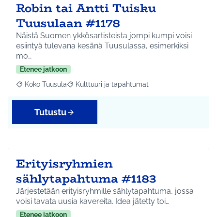
Robin tai Antti Tuisku
Tuusulaan #1178
Näistä Suomen ykkösartisteista jompi kumpi voisi
esiintyä tulevana kesänä Tuusulassa, esimerkiksi
mo…
Etenee jatkoon
Koko Tuusula
Kulttuuri ja tapahtumat
Rajaa tulokset aihepiirin mukaan: Koko Tuusula
Rajaa tulokset teeman mukaan: Kulttuuri ja ta
Tutustu
Erityisryhmien
sählytapahtuma #1183
Järjestetään erityisryhmille sählytapahtuma, jossa
voisi tavata uusia kavereita. Idea jätetty toi…
Etenee jatkoon