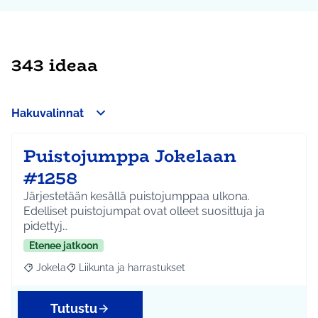
343 ideaa
Hakuvalinnat
Puistojumppa Jokelaan
#1258
Järjestetään kesällä puistojumppaa ulkona.
Edelliset puistojumpat ovat olleet suosittuja ja
pidettyj…
Etenee jatkoon
Jokela
Liikunta ja harrastukset
Rajaa tulokset aihepiirin mukaan: Jokela
Rajaa tulokset teeman mukaan: Liikunta ja harrastuks
Tutustu