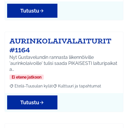
Tutustu
AURINKOLAIVALAITURIT
#1164
Nyt Gustavelundin rannasta liikennöiville
'aurinkolaivoille' tulisi saada PIKAISESTI laituripaikat
a…
Ei etene jatkoon
Etelä-Tuusulan kylät
Kulttuuri ja tapahtumat
Rajaa tulokset aihepiirin mukaan: Etelä-Tuusulan kylät
Rajaa tulokset teeman mukaan: Kulttuur
Tutustu