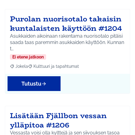
Purolan nuorisotalo takaisin
kuntalaisten käyttöön #1204
Asukkaiden aikoinaan rakentama nuorisotalo pitäisi
saada taas paremmin asukkaiden käyttöön. Kunnan
t…
Ei etene jatkoon
Jokela
Kulttuuri ja tapahtumat
Rajaa tulokset aihepiirin mukaan: Jokela
Rajaa tulokset teeman mukaan: Kulttuuri ja tapahtum
Tutustu
Lisätään Fjällbon vessan
ylläpitoa #1206
Vessasta voisi olla kylttejä ja sen siivouksen tasoa