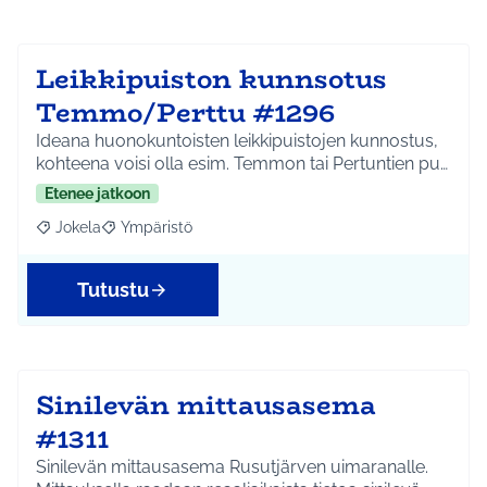
Leikkipuiston kunnsotus
Temmo/Perttu #1296
Ideana huonokuntoisten leikkipuistojen kunnostus,
kohteena voisi olla esim. Temmon tai Pertuntien pu…
Etenee jatkoon
Jokela
Ympäristö
Rajaa tulokset aihepiirin mukaan: Jokela
Rajaa tulokset teeman mukaan: Ympäristö
Tutustu
Sinilevän mittausasema
#1311
Sinilevän mittausasema Rusutjärven uimaranalle.