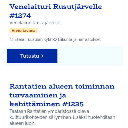
Venelaituri Rusutjärvelle
#1274
Venelaituri Rusutjärvelle.
Arvioitavana
Etelä-Tuusulan kylät
Liikunta ja harrastukset
Rajaa tulokset aihepiirin mukaan: Etelä-Tuusulan kylät
Rajaa tulokset teeman mukaan: Liikunta
Tutustu
Rantatien alueen toiminnan
turvaaminen ja
kehittäminen #1235
Taataan Rantatien ympäristössä oleva
kulttuurikohteiden säilyminen. Lisäksi huolehditaan
alueen luon…