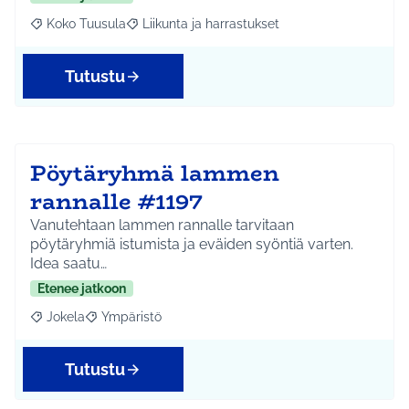
Koko Tuusula
Liikunta ja harrastukset
Rajaa tulokset aihepiirin mukaan: Koko Tuusula
Rajaa tulokset teeman mukaan: Liikunta ja harr
Tutustu
Pöytäryhmä lammen
rannalle #1197
Vanutehtaan lammen rannalle tarvitaan
pöytäryhmiä istumista ja eväiden syöntiä varten.
Idea saatu…
Etenee jatkoon
Jokela
Ympäristö
Rajaa tulokset aihepiirin mukaan: Jokela
Rajaa tulokset teeman mukaan: Ympäristö
Tutustu