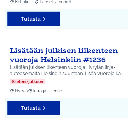
Kellokoski
Lapset ja nuoret
Rajaa tulokset aihepiirin mukaan: Kellokoski
Rajaa tulokset teeman mukaan: Lapset ja nuoret
Tutustu
Lisätään julkisen liikenteen
vuoroja Helsinkiin #1236
Lisätään julkisen liikenteen vuoroja Hyrylän linja-
autoasemalta Helsingin suuntaan. Lisää vuoroja ka…
Ei etene jatkoon
Hyrylä
Infra ja liikenne
Rajaa tulokset aihepiirin mukaan: Hyrylä
Rajaa tulokset teeman mukaan: Infra ja liikenne
Tutustu