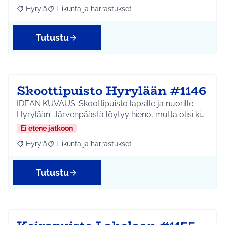
Hyrylä
Liikunta ja harrastukset
Rajaa tulokset aihepiirin mukaan: Hyrylä
Rajaa tulokset teeman mukaan: Liikunta ja harrastuks
Tutustu
Skoottipuisto Hyrylään #1146
IDEAN KUVAUS: Skoottipuisto lapsille ja nuorille
Hyrylään. Järvenpäästä löytyy hieno, mutta olisi ki…
Ei etene jatkoon
Hyrylä
Liikunta ja harrastukset
Rajaa tulokset aihepiirin mukaan: Hyrylä
Rajaa tulokset teeman mukaan: Liikunta ja harrastuks
Tutustu