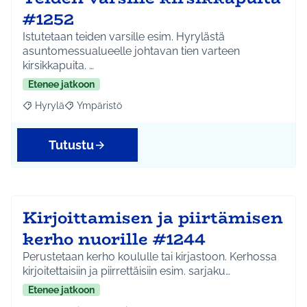
#1252
Istutetaan teiden varsille esim. Hyrylästä
asuntomessualueelle johtavan tien varteen
kirsikkapuita. …
Etenee jatkoon
Hyrylä
Ympäristö
Rajaa tulokset aihepiirin mukaan: Hyrylä
Rajaa tulokset teeman mukaan: Ympäristö
Tutustu
Kirjoittamisen ja piirtämisen
kerho nuorille #1244
Perustetaan kerho koululle tai kirjastoon. Kerhossa
kirjoitettaisiin ja piirrettäisiin esim. sarjaku…
Etenee jatkoon