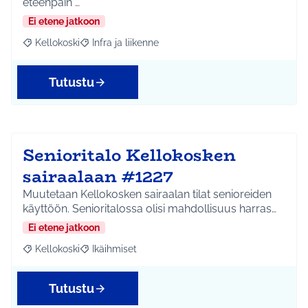
eteenpäin …
Ei etene jatkoon
Kellokoski
Infra ja liikenne
Rajaa tulokset aihepiirin mukaan: Kellokoski
Rajaa tulokset teeman mukaan: Infra ja liikenne
Tutustu
Senioritalo Kellokosken
sairaalaan #1227
Muutetaan Kellokosken sairaalan tilat senioreiden
käyttöön. Senioritalossa olisi mahdollisuus harras…
Ei etene jatkoon
Kellokoski
Ikäihmiset
Rajaa tulokset aihepiirin mukaan: Kellokoski
Rajaa tulokset teeman mukaan: Ikäihmiset
Tutustu