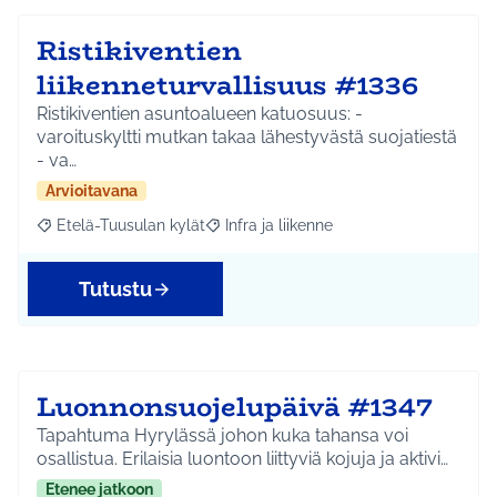
Ristikiventien
liikenneturvallisuus #1336
Ristikiventien asuntoalueen katuosuus: -
varoituskyltti mutkan takaa lähestyvästä suojatiestä
- va…
Arvioitavana
Etelä-Tuusulan kylät
Infra ja liikenne
Rajaa tulokset aihepiirin mukaan: Etelä-Tuusulan kylät
Rajaa tulokset teeman mukaan: Infra ja 
Tutustu
Luonnonsuojelupäivä #1347
Tapahtuma Hyrylässä johon kuka tahansa voi
osallistua. Erilaisia luontoon liittyviä kojuja ja aktivi…
Etenee jatkoon