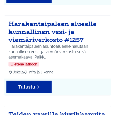
Harakantaipaleen alueelle
kunnallinen vesi- ja
viemäriverkosto #1257
Harakantaipaleen asuntoalueelle halutaan
kunnallinen vesi- ja viemäriverkosto sekä
asemakaava. Paikk…
Ei etene jatkoon
Jokela
Infra ja liikenne
Rajaa tulokset aihepiirin mukaan: Jokela
Rajaa tulokset teeman mukaan: Infra ja liikenne
Tutustu
Teiden varsille kirsikkapuita