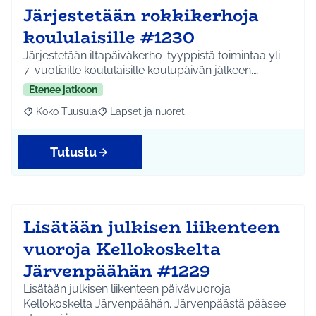
Järjestetään rokkikerhoja
koululaisille #1230
Järjestetään iltapäiväkerho-tyyppistä toimintaa yli
7-vuotiaille koululaisille koulupäivän jälkeen.…
Etenee jatkoon
Koko Tuusula
Lapset ja nuoret
Rajaa tulokset aihepiirin mukaan: Koko Tuusula
Rajaa tulokset teeman mukaan: Lapset ja nuor
Tutustu
Lisätään julkisen liikenteen
vuoroja Kellokoskelta
Järvenpäähän #1229
Lisätään julkisen liikenteen päivävuoroja
Kellokoskelta Järvenpäähän. Järvenpäästä pääsee