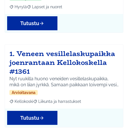
Hyrylä
Lapset ja nuoret
Rajaa tulokset aihepiirin mukaan: Hyrylä
Rajaa tulokset teeman mukaan: Lapset ja nuoret
Tutustu
1. Veneen vesillelaskupaikka
joenrantaan Kellokoskella
#1361
Nyt ruukilla huono veneiden vesillelaskupaikka,
mikä on liian jyrkkä. Samaan paikkaan loivempi vesi…
Arvioitavana
Kellokoski
Liikunta ja harrastukset
Rajaa tulokset aihepiirin mukaan: Kellokoski
Rajaa tulokset teeman mukaan: Liikunta ja harrast
Tutustu