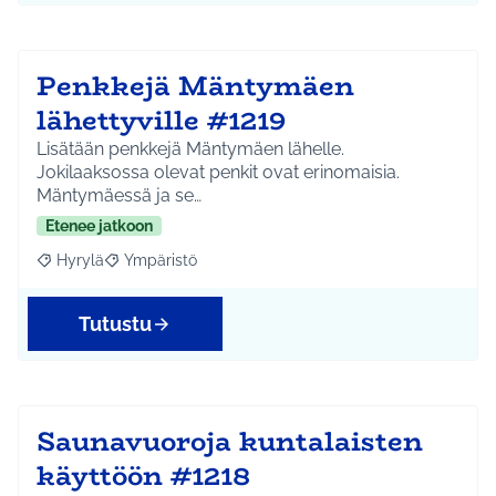
Penkkejä Mäntymäen
lähettyville #1219
Lisätään penkkejä Mäntymäen lähelle.
Jokilaaksossa olevat penkit ovat erinomaisia.
Mäntymäessä ja se…
Etenee jatkoon
Hyrylä
Ympäristö
Rajaa tulokset aihepiirin mukaan: Hyrylä
Rajaa tulokset teeman mukaan: Ympäristö
Tutustu
Saunavuoroja kuntalaisten
käyttöön #1218