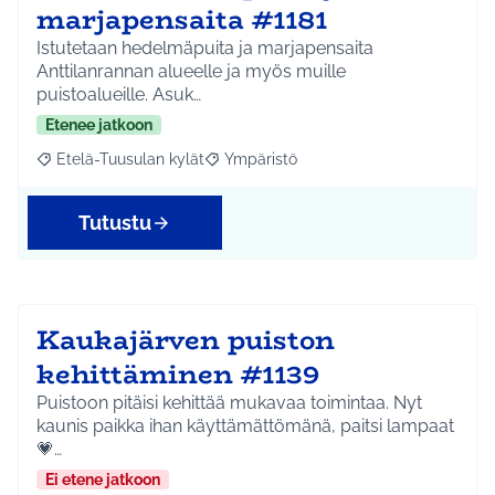
marjapensaita #1181
Istutetaan hedelmäpuita ja marjapensaita
Anttilanrannan alueelle ja myös muille
puistoalueille. Asuk…
Etenee jatkoon
Etelä-Tuusulan kylät
Ympäristö
Rajaa tulokset aihepiirin mukaan: Etelä-Tuusulan kylät
Rajaa tulokset teeman mukaan: Ympäri
Tutustu
Kaukajärven puiston
kehittäminen #1139
Puistoon pitäisi kehittää mukavaa toimintaa. Nyt
kaunis paikka ihan käyttämättömänä, paitsi lampaat
💗…
Ei etene jatkoon