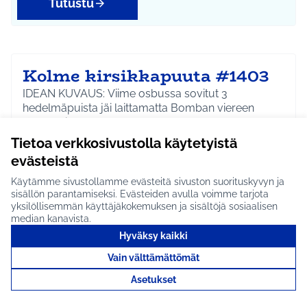
Tutustu
Kolme kirsikkapuuta #1403
IDEAN KUVAUS: Viime osbussa sovitut 3
hedelmäpuista jäi laittamatta Bomban viereen
Kotkapuistoon nyt…
Tietoa verkkosivustolla käytetyistä
Etenee jatkoon
evästeistä
Riihikallio
Ympäristö
Rajaa tulokset aihepiirin mukaan: Riihikallio
Rajaa tulokset teeman mukaan: Ympäristö
Käytämme sivustollamme evästeitä sivuston suorituskyvyn ja
sisällön parantamiseksi. Evästeiden avulla voimme tarjota
Tutustu
yksilöllisemmän käyttäjäkokemuksen ja sisältöjä sosiaalisen
median kanavista.
Hyväksy kaikki
Vain välttämättömät
Kesätyöntekijöitä
Asetukset
siruetanoiden torjuntaan