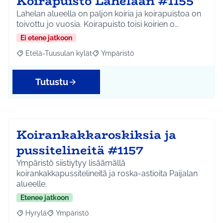
Koirapuisto Lahelaan #1155
Lahelan alueella on paljon koiria ja koirapuistoa on
toivottu jo vuosia. Koirapuisto toisi koirien o…
Ei etene jatkoon
Etelä-Tuusulan kylät
Ympäristö
Rajaa tulokset aihepiirin mukaan: Etelä-Tuusulan kylät
Rajaa tulokset teeman mukaan: Ympäri
Tutustu
Koirankakkaroskiksia ja
pussitelineitä #1157
Ympäristö siistiytyy lisäämällä
koirankakkapussitelineitä ja roska-astioita Paijalan
alueelle.
Etenee jatkoon
Hyrylä
Ympäristö
Rajaa tulokset aihepiirin mukaan: Hyrylä
Rajaa tulokset teeman mukaan: Ympäristö