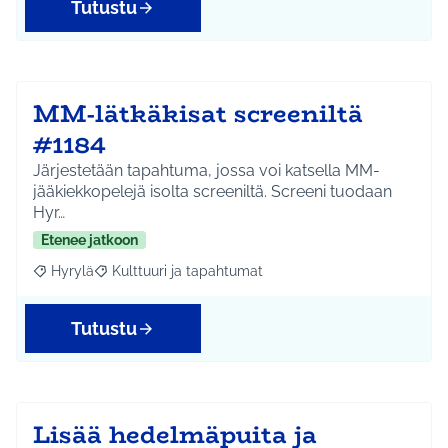
Tutustu
MM-lätkäkisat screeniltä
#1184
Järjestetään tapahtuma, jossa voi katsella MM-
jääkiekkopelejä isolta screeniltä. Screeni tuodaan
Hyr…
Etenee jatkoon
Hyrylä
Kulttuuri ja tapahtumat
Rajaa tulokset aihepiirin mukaan: Hyrylä
Rajaa tulokset teeman mukaan: Kulttuuri ja tapahtum
Tutustu
Lisää hedelmäpuita ja