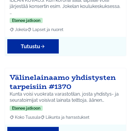
IDEAN KUVAUS: Kun korona sallii, lapsille voisi
järjestää konsertin esim. Jokelan koulukeskuksessa.
…
Etenee jatkoon
Jokela
Lapset ja nuoret
Rajaa tulokset aihepiirin mukaan: Jokela
Rajaa tulokset teeman mukaan: Lapset ja nuoret
Tutustu
Välinelainaamo yhdistysten
tarpeisiin #1370
Kunta voisi vuokrata varastotilan, josta yhdistys- ja
seuratoimijat voisivat lainata telttoja, äänen…
Etenee jatkoon
Koko Tuusula
Liikunta ja harrastukset
Rajaa tulokset aihepiirin mukaan: Koko Tuusula
Rajaa tulokset teeman mukaan: Liikunta ja harr