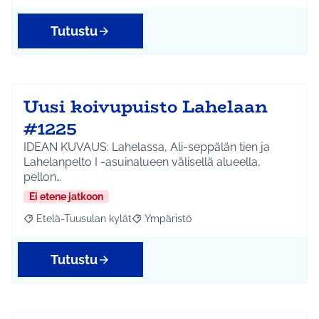
Tutustu
Uusi koivupuisto Lahelaan
#1225
IDEAN KUVAUS: Lahelassa, Ali-seppälän tien ja
Lahelanpelto I -asuinalueen välisellä alueella,
pellon…
Ei etene jatkoon
Etelä-Tuusulan kylät
Ympäristö
Rajaa tulokset aihepiirin mukaan: Etelä-Tuusulan kylät
Rajaa tulokset teeman mukaan: Ympäri
Tutustu