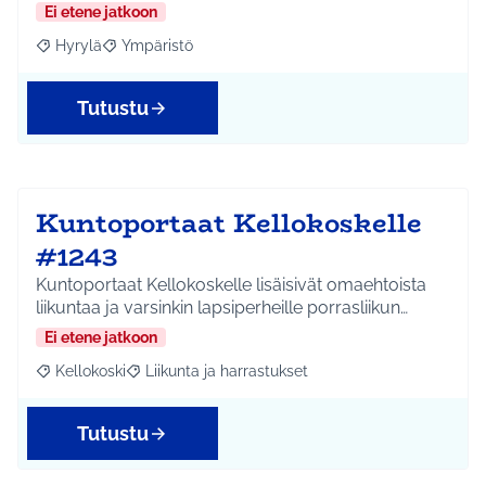
Ei etene jatkoon
Hyrylä
Ympäristö
Rajaa tulokset aihepiirin mukaan: Hyrylä
Rajaa tulokset teeman mukaan: Ympäristö
Tutustu
Kuntoportaat Kellokoskelle
#1243
Kuntoportaat Kellokoskelle lisäisivät omaehtoista
liikuntaa ja varsinkin lapsiperheille porrasliikun…
Ei etene jatkoon
Kellokoski
Liikunta ja harrastukset
Rajaa tulokset aihepiirin mukaan: Kellokoski
Rajaa tulokset teeman mukaan: Liikunta ja harrast
Tutustu