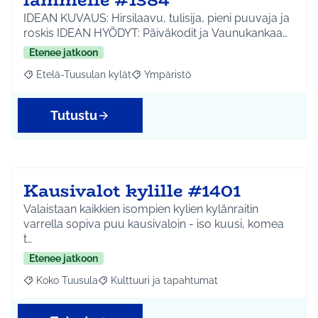
IDEAN KUVAUS: Hirsilaavu, tulisija, pieni puuvaja ja
roskis IDEAN HYÖDYT: Päiväkodit ja Vaunukankaa…
Etenee jatkoon
Etelä-Tuusulan kylät
Ympäristö
Rajaa tulokset aihepiirin mukaan: Etelä-Tuusulan kylät
Rajaa tulokset teeman mukaan: Ympäri
Tutustu
Kausivalot kylille #1401
Valaistaan kaikkien isompien kylien kylänraitin
varrella sopiva puu kausivaloin - iso kuusi, komea
t…
Etenee jatkoon
Koko Tuusula
Kulttuuri ja tapahtumat
Rajaa tulokset aihepiirin mukaan: Koko Tuusula
Rajaa tulokset teeman mukaan: Kulttuuri ja ta