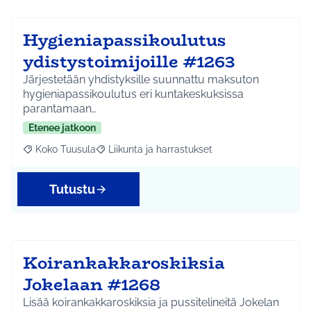
Hygieniapassikoulutus
ydistystoimijoille #1263
Järjestetään yhdistyksille suunnattu maksuton
hygieniapassikoulutus eri kuntakeskuksissa
parantamaan…
Etenee jatkoon
Koko Tuusula
Liikunta ja harrastukset
Rajaa tulokset aihepiirin mukaan: Koko Tuusula
Rajaa tulokset teeman mukaan: Liikunta ja harr
Tutustu
Koirankakkaroskiksia
Jokelaan #1268
Lisää koirankakkaroskiksia ja pussitelineitä Jokelan