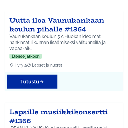
Uutta iloa Vaunukankaan
koulun pihalle #1364
Vaunukankaan koulun 5 c -luokan ideoimat
hankinnat liikunnan lisäämiseksi välitunneilla ja
vapaa-aik…
Etenee jatkoon
Hyrylä
Lapset ja nuoret
Rajaa tulokset aihepiirin mukaan: Hyrylä
Rajaa tulokset teeman mukaan: Lapset ja nuoret
Tutustu
Lapsille musiikkikonsertti
#1366