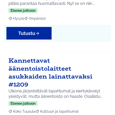
pitäisi parantaa huomattavasti. Nyt se on niin …
Etenee jatkoon
Hyrylä
Ympäristö
Rajaa tulokset aihepiirin mukaan: Hyrylä
Rajaa tulokset teeman mukaan: Ympäristö
Tutustu
Kannettavat
äänentoistolaitteet
asukkaiden lainattavaksi
#1209
Ulkona järjestettävät tapahtumat ja kiertokävelyt
yleistyvät, mutta äänentoisto on haaste. Osallistu…
Etenee jatkoon
Koko Tuusula
Kulttuuri ja tapahtumat
Rajaa tulokset aihepiirin mukaan: Koko Tuusula
Rajaa tulokset teeman mukaan: Kulttuuri ja ta