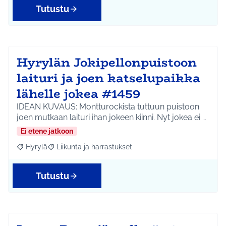
Tutustu
Hyrylän Jokipellonpuistoon
laituri ja joen katselupaikka
lähelle jokea #1459
IDEAN KUVAUS: Montturockista tuttuun puistoon
joen mutkaan laituri ihan jokeen kiinni. Nyt jokea ei …
Ei etene jatkoon
Hyrylä
Liikunta ja harrastukset
Rajaa tulokset aihepiirin mukaan: Hyrylä
Rajaa tulokset teeman mukaan: Liikunta ja harrastuks
Tutustu