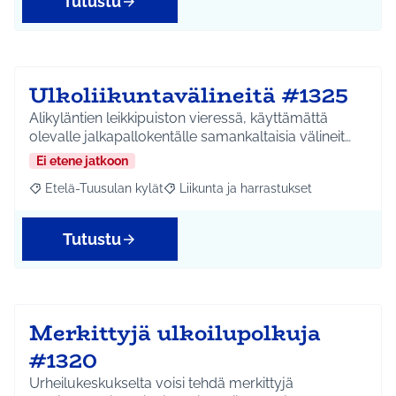
Tutustu
Ulkoliikuntavälineitä #1325
Alikyläntien leikkipuiston vieressä, käyttämättä
olevalle jalkapallokentälle samankaltaisia välineit…
Ei etene jatkoon
Etelä-Tuusulan kylät
Liikunta ja harrastukset
Rajaa tulokset aihepiirin mukaan: Etelä-Tuusulan kylät
Rajaa tulokset teeman mukaan: Liikunta
Tutustu
Merkittyjä ulkoilupolkuja
#1320
Urheilukeskukselta voisi tehdä merkittyjä