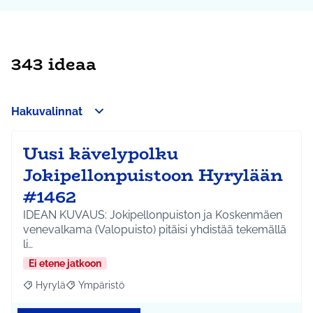
343 ideaa
Hakuvalinnat
Uusi kävelypolku
Jokipellonpuistoon Hyrylään
#1462
IDEAN KUVAUS: Jokipellonpuiston ja Koskenmäen
venevalkama (Valopuisto) pitäisi yhdistää tekemällä
li…
Ei etene jatkoon
Hyrylä
Ympäristö
Rajaa tulokset aihepiirin mukaan: Hyrylä
Rajaa tulokset teeman mukaan: Ympäristö