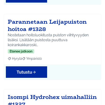
Parannetaan Leijapuiston
hoitoa #1328
Nostetaan hoitoluokitusta puiston viihtyvyyden
lisäksi. Lisätään puistosta puuttuva
koirankakkaroski…
Etenee jatkoon
Hyrylä
Ympäristö
Rajaa tulokset aihepiirin mukaan: Hyrylä
Rajaa tulokset teeman mukaan: Ympäristö
Tutustu
Isompi Hydrohex uimahalliin
#1327