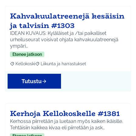
Kahvakuulatreenejä kesäisin
ja talvisin #1303
IDEAN KUVAUS: Kyläläiset ja /tai paikalliset
urheiluseurat voisivat ohjata kahvakuulatreenejä
ympäri…
Etenee jatkoon
Kellokoski
Liikunta ja harrastukset
Rajaa tulokset aihepiirin mukaan: Kellokoski
Rajaa tulokset teeman mukaan: Liikunta ja harrast
Tutustu
Kerhoja Kellokoskelle #1381
Kerhossa piirretään ja luetaan myös kaiken ikäisille.
Tehtäisiin kaikkea kivaa eli piirretään ja ask…