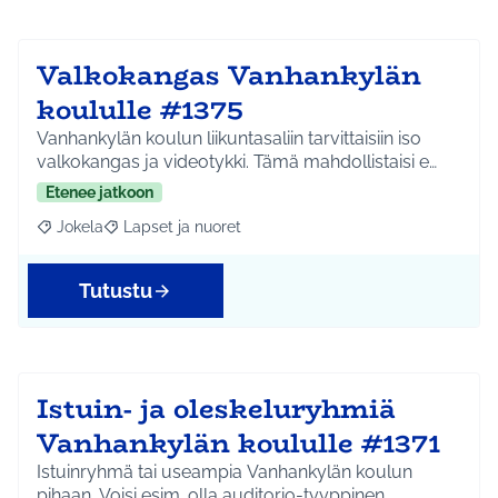
Valkokangas Vanhankylän
koululle #1375
Vanhankylän koulun liikuntasaliin tarvittaisiin iso
valkokangas ja videotykki. Tämä mahdollistaisi e…
Etenee jatkoon
Jokela
Lapset ja nuoret
Rajaa tulokset aihepiirin mukaan: Jokela
Rajaa tulokset teeman mukaan: Lapset ja nuoret
Tutustu
Istuin- ja oleskeluryhmiä
Vanhankylän koululle #1371
Istuinryhmä tai useampia Vanhankylän koulun
pihaan. Voisi esim. olla auditorio-tyyppinen