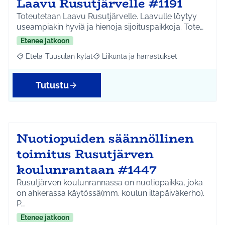
Laavu Rusutjärvelle #1191
Toteutetaan Laavu Rusutjärvelle. Laavulle löytyy
useampiakin hyviä ja hienoja sijoituspaikkoja. Tote…
Etenee jatkoon
Etelä-Tuusulan kylät
Liikunta ja harrastukset
Rajaa tulokset aihepiirin mukaan: Etelä-Tuusulan kylät
Rajaa tulokset teeman mukaan: Liikunta
Tutustu
Nuotiopuiden säännöllinen
toimitus Rusutjärven
koulunrantaan #1447
Rusutjärven koulunrannassa on nuotiopaikka, joka
on ahkerassa käytössä(mm. koulun iltapäiväkerho).
P…
Etenee jatkoon