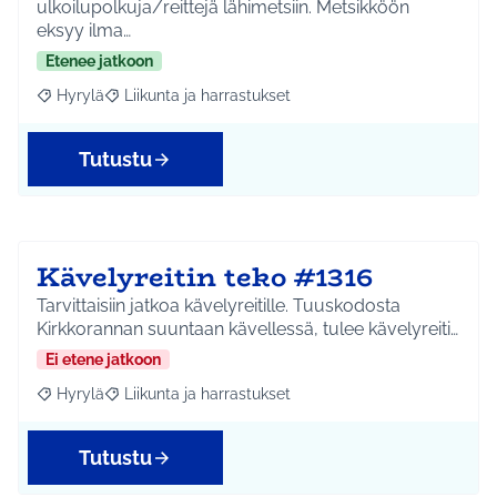
ulkoilupolkuja/reittejä lähimetsiin. Metsikköön
eksyy ilma…
Etenee jatkoon
Hyrylä
Liikunta ja harrastukset
Rajaa tulokset aihepiirin mukaan: Hyrylä
Rajaa tulokset teeman mukaan: Liikunta ja harrastuks
Tutustu
Kävelyreitin teko #1316
Tarvittaisiin jatkoa kävelyreitille. Tuuskodosta
Kirkkorannan suuntaan kävellessä, tulee kävelyreiti…
Ei etene jatkoon
Hyrylä
Liikunta ja harrastukset
Rajaa tulokset aihepiirin mukaan: Hyrylä
Rajaa tulokset teeman mukaan: Liikunta ja harrastuks
Tutustu