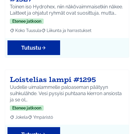
Toinen iso Hydrohex, niin näkövaimmaisetkin näkee.
Laitteet ja ohjatut ryhmät ovat suosittuja, mutta…
Etenee jatkoon
Koko Tuusula
Liikunta ja harrastukset
Rajaa tulokset aihepiirin mukaan: Koko Tuusula
Rajaa tulokset teeman mukaan: Liikunta ja harr
Tutustu
Loistelias lampi #1295
Uudelle uimalammelle paloaseman päätyyn
suihkulähde. Vesi pysyisi puhtaana kierron ansiosta
ja se ol…
Etenee jatkoon
Jokela
Ympäristö
Rajaa tulokset aihepiirin mukaan: Jokela
Rajaa tulokset teeman mukaan: Ympäristö