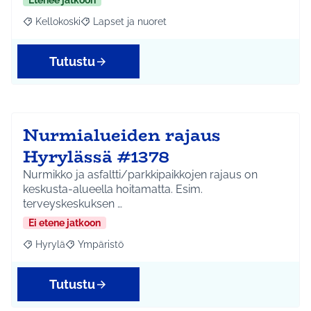
Etenee jatkoon
Kellokoski
Lapset ja nuoret
Rajaa tulokset aihepiirin mukaan: Kellokoski
Rajaa tulokset teeman mukaan: Lapset ja nuoret
Tutustu
Nurmialueiden rajaus
Hyrylässä #1378
Nurmikko ja asfaltti/parkkipaikkojen rajaus on
keskusta-alueella hoitamatta. Esim.
terveyskeskuksen …
Ei etene jatkoon
Hyrylä
Ympäristö
Rajaa tulokset aihepiirin mukaan: Hyrylä
Rajaa tulokset teeman mukaan: Ympäristö
Tutustu