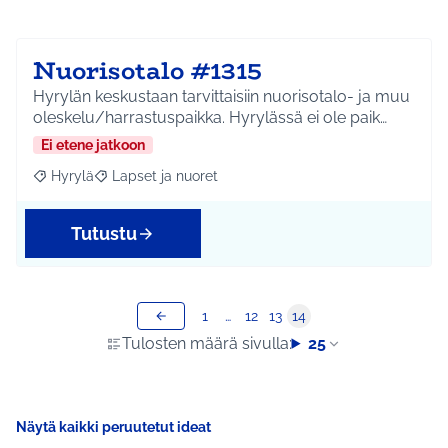
Nuorisotalo #1315
Hyrylän keskustaan tarvittaisiin nuorisotalo- ja muu
oleskelu/harrastuspaikka. Hyrylässä ei ole paik…
Ei etene jatkoon
Hyrylä
Lapset ja nuoret
Rajaa tulokset aihepiirin mukaan: Hyrylä
Rajaa tulokset teeman mukaan: Lapset ja nuoret
Tutustu
1
…
12
13
14
Tulosten määrä sivulla:
25
Näytä kaikki peruutetut ideat