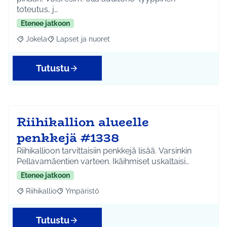
toteutus, j…
Etenee jatkoon
Jokela
Lapset ja nuoret
Rajaa tulokset aihepiirin mukaan: Jokela
Rajaa tulokset teeman mukaan: Lapset ja nuoret
Tutustu
Riihikallion alueelle
penkkejä #1338
Riihikallioon tarvittaisiin penkkejä lisää. Varsinkin
Pellavamäentien varteen. Ikäihmiset uskaltaisi…
Etenee jatkoon
Riihikallio
Ympäristö
Rajaa tulokset aihepiirin mukaan: Riihikallio
Rajaa tulokset teeman mukaan: Ympäristö
Tutustu