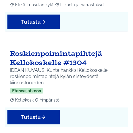
Etelä-Tuusulan kylät
Liikunta ja harrastukset
Rajaa tulokset aihepiirin mukaan: Etelä-Tuusulan kylät
Rajaa tulokset teeman mukaan: Liikunta
Tutustu
Roskienpoimintapihtejä
Kellokoskelle #1304
IDEAN KUVAUS: Kunta hankkisi Kellokoskelle
roskienpoimintapihtejä kylän siisteydestä
kiinnostuneiden…
Etenee jatkoon
Kellokoski
Ympäristö
Rajaa tulokset aihepiirin mukaan: Kellokoski
Rajaa tulokset teeman mukaan: Ympäristö
Tutustu