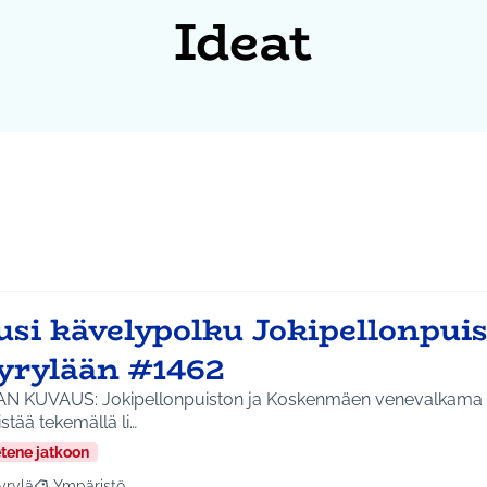
Ideat
usi kävelypolku Jokipellonpui
yrylään #1462
AN KUVAUS: Jokipellonpuiston ja Koskenmäen venevalkama (Va
stää tekemällä li…
etene jatkoon
yrylä
Ympäristö