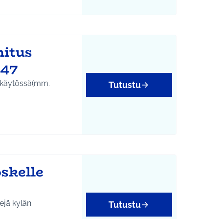
tukset
mitus
447
 käytössä(mm.
Tutustu
tukset
skelle
ejä kylän
Tutustu