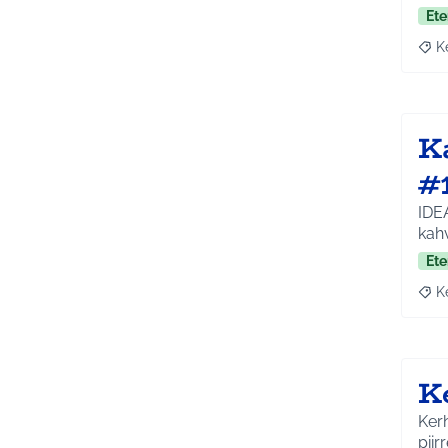
Ete
K
Raja
Ka
#
IDEA
kah
Ete
K
Raja
K
Kerh
piir