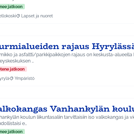
nee jatkoon
ellokoski
Lapset ja nuoret
a tulokset aihepiirin mukaan: Kellokoski
Rajaa tulokset teeman mukaan: Lapset ja nuoret
urmialueiden rajaus Hyryläss
ikko ja asfaltti/parkkipaikkojen rajaus on keskusta-alueella 
veyskeskuksen …
etene jatkoon
yrylä
Ympäristö
a tulokset aihepiirin mukaan: Hyrylä
Rajaa tulokset teeman mukaan: Ympäristö
alkokangas Vanhankylän koulu
ankylän koulun liikuntasaliin tarvittaisiin iso valkokangas ja 
ollistaisi e…
nee jatkoon