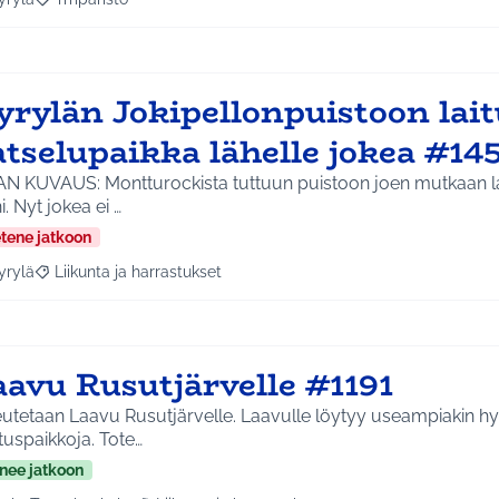
a tulokset aihepiirin mukaan: Hyrylä
Rajaa tulokset teeman mukaan: Ympäristö
rylän Jokipellonpuistoon laitu
atselupaikka lähelle jokea #14
AN KUVAUS: Montturockista tuttuun puistoon joen mutkaan lai
ni. Nyt jokea ei …
etene jatkoon
yrylä
Liikunta ja harrastukset
a tulokset aihepiirin mukaan: Hyrylä
Rajaa tulokset teeman mukaan: Liikunta ja harrastukset
aavu Rusutjärvelle #1191
utetaan Laavu Rusutjärvelle. Laavulle löytyy useampiakin hyv
ituspaikkoja. Tote…
nee jatkoon