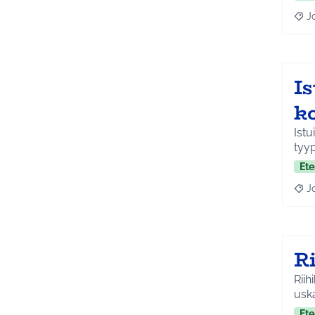
J
Raja
I
ko
Istu
tyyp
Ete
J
Raja
Ri
Riih
uska
Ete