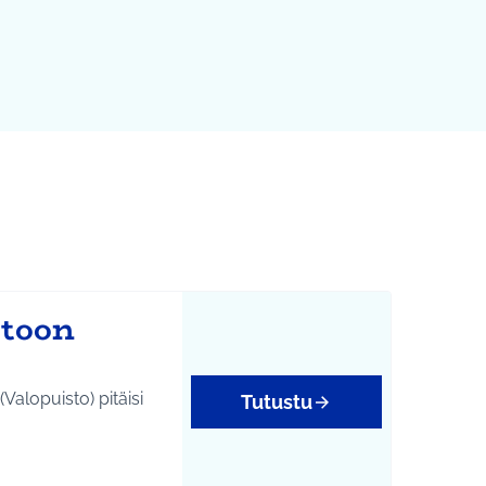
stoon
lopuisto) pitäisi
Tutustu