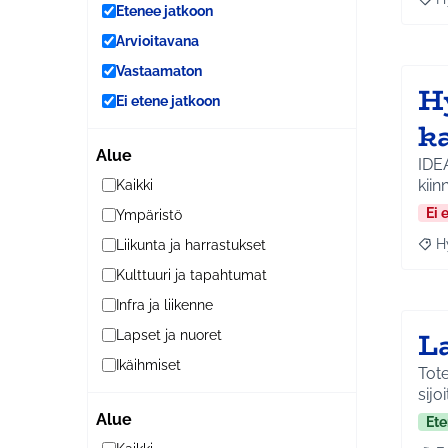
Raja
Etenee jatkoon
Arvioitavana
Vastaamaton
Hy
Ei etene jatkoon
k
Alue
IDE
kiin
Kaikki
Ei 
Ympäristö
H
Liikunta ja harrastukset
Raja
Kulttuuri ja tapahtumat
Infra ja liikenne
L
Lapset ja nuoret
Ikäihmiset
Tote
sijo
Alue
Ete