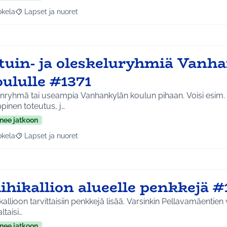
okela
Lapset ja nuoret
a tulokset aihepiirin mukaan: Jokela
Rajaa tulokset teeman mukaan: Lapset ja nuoret
stuin- ja oleskeluryhmiä Vanh
ululle #1371
inryhmä tai useampia Vanhankylän koulun pihaan. Voisi esim. 
pinen toteutus, j…
nee jatkoon
okela
Lapset ja nuoret
a tulokset aihepiirin mukaan: Jokela
Rajaa tulokset teeman mukaan: Lapset ja nuoret
ihikallion alueelle penkkejä #
ikallioon tarvittaisiin penkkejä lisää. Varsinkin Pellavamäentien
ltaisi…
nee jatkoon