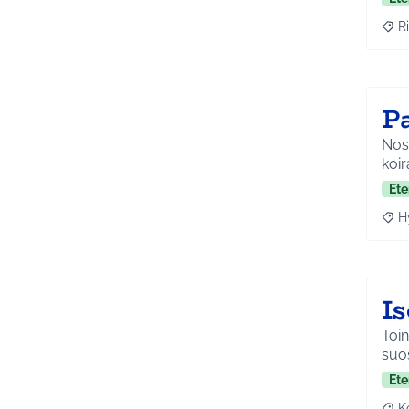
Ri
Raja
P
Nost
koi
Ete
H
Raja
I
Toin
suos
Ete
K