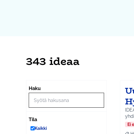
343 ideaa
U
Haku
H
IDE
yhdi
Tila
Ei 
Kaikki
H