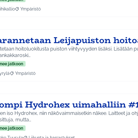
ihikallio
Ympäristö
a tulokset aihepiirin mukaan: Riihikallio
Rajaa tulokset teeman mukaan: Ympäristö
arannetaan Leijapuiston hoito
etaan hoitoluokitusta puiston viihtyvyyden lisäksi. Lisätään 
rankakkaroski…
nee jatkoon
yrylä
Ympäristö
a tulokset aihepiirin mukaan: Hyrylä
Rajaa tulokset teeman mukaan: Ympäristö
sompi Hydrohex uimahalliin #
en iso Hydrohex, niin näkövaimmaisetkin näkee. Laitteet ja oh
ittuja, mutta…
nee jatkoon
oko Tuusula
Liikunta ja harrastukset