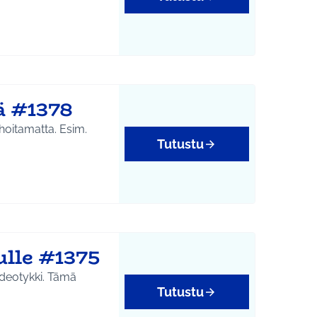
ä #1378
hoitamatta. Esim.
Tutustu
lle #1375
videotykki. Tämä
Tutustu