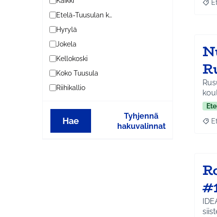
Kaikki
E
Raja
Etelä-Tuusulan kylät
Hyrylä
Jokela
N
Kellokoski
R
Koko Tuusula
Rus
Riihikallio
koul
Ete
Tyhjennä
Hae
E
Raja
hakuvalinnat
R
#
IDE
siis