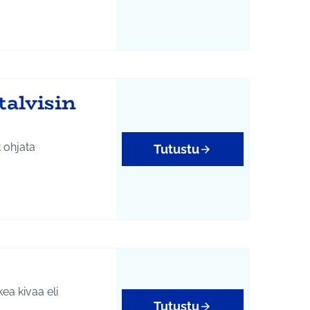
talvisin
t ohjata
Tutustu
kea kivaa eli
Tutustu