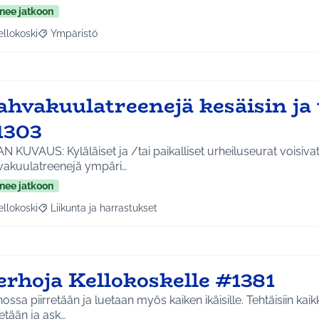
nee jatkoon
ellokoski
Ympäristö
a tulokset aihepiirin mukaan: Kellokoski
Rajaa tulokset teeman mukaan: Ympäristö
hvakuulatreenejä kesäisin ja 
1303
N KUVAUS: Kyläläiset ja /tai paikalliset urheiluseurat voisiva
vakuulatreenejä ympäri…
nee jatkoon
ellokoski
Liikunta ja harrastukset
a tulokset aihepiirin mukaan: Kellokoski
Rajaa tulokset teeman mukaan: Liikunta ja harrastukset
erhoja Kellokoskelle #1381
ossa piirretään ja luetaan myös kaiken ikäisille. Tehtäisiin kaik
retään ja ask…