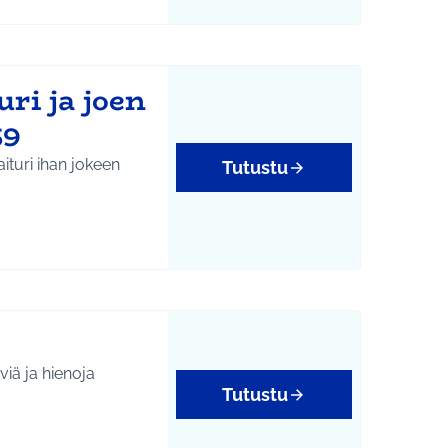
ri ja joen
59
turi ihan jokeen
Tutustu
iä ja hienoja
Tutustu