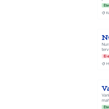
Ete
K
Raja
N
Nurm
ter
Ei 
H
Raja
V
Vanh
mahd
Ete