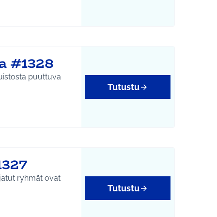
a #1328
puistosta puuttuva
Tutustu
1327
jatut ryhmät ovat
Tutustu