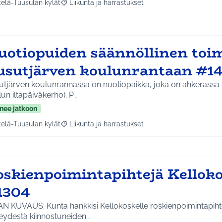
telä-Tuusulan kylät
Liikunta ja harrastukset
a tulokset aihepiirin mukaan: Etelä-Tuusulan kylät
Rajaa tulokset teeman mukaan: Liikunta ja harras
uotiopuiden säännöllinen toi
usutjärven koulunrantaan #1
utjärven koulunrannassa on nuotiopaikka, joka on ahkerassa
un iltapäiväkerho). P…
nee jatkoon
telä-Tuusulan kylät
Liikunta ja harrastukset
a tulokset aihepiirin mukaan: Etelä-Tuusulan kylät
Rajaa tulokset teeman mukaan: Liikunta ja harras
oskienpoimintapihtejä Kelloko
1304
AN KUVAUS: Kunta hankkisi Kellokoskelle roskienpoimintapiht
teydestä kiinnostuneiden…