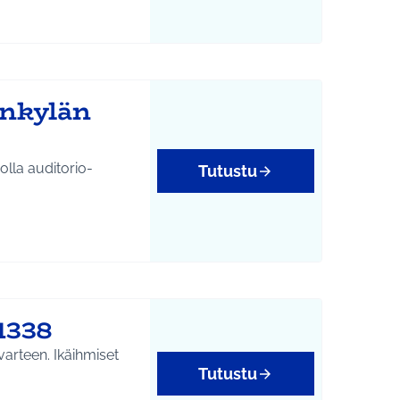
ankylän
olla auditorio-
Tutustu
1338
 varteen. Ikäihmiset
Tutustu