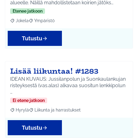
alueelle. Näillä mahdollistetaan koirien jätöks…
Etenee jatkoon
Jokela
Ympäristö
Rajaa tulokset aihepiirin mukaan: Jokela
Rajaa tulokset teeman mukaan: Ympäristö
Tutustu
Lisää liikuntaa! #1283
IDEAN KUVAUS: Jussilanpolun ja Suonkaulankujan
risteyksestä (vas.alas) alkavaa suositun lenkkipolun
…
Ei etene jatkoon
Hyrylä
Liikunta ja harrastukset
Rajaa tulokset aihepiirin mukaan: Hyrylä
Rajaa tulokset teeman mukaan: Liikunta ja harrastuks
Tutustu