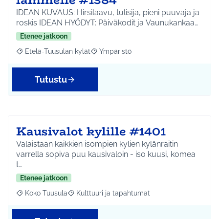
IDEAN KUVAUS: Hirsilaavu, tulisija, pieni puuvaja ja
roskis IDEAN HYÖDYT: Päiväkodit ja Vaunukankaa…
Etenee jatkoon
Etelä-Tuusulan kylät
Ympäristö
Rajaa tulokset aihepiirin mukaan: Etelä-Tuusulan kylät
Rajaa tulokset teeman mukaan: Ympäri
Tutustu
Kausivalot kylille #1401
Valaistaan kaikkien isompien kylien kylänraitin
varrella sopiva puu kausivaloin - iso kuusi, komea
t…
Etenee jatkoon
Koko Tuusula
Kulttuuri ja tapahtumat
Rajaa tulokset aihepiirin mukaan: Koko Tuusula
Rajaa tulokset teeman mukaan: Kulttuuri ja ta