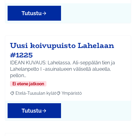
Tutustu
Uusi koivupuisto Lahelaan
#1225
IDEAN KUVAUS: Lahelassa, Ali-seppälän tien ja
Lahelanpelto I -asuinalueen välisellä alueella,
pellon…
Ei etene jatkoon
Etelä-Tuusulan kylät
Ympäristö
Rajaa tulokset aihepiirin mukaan: Etelä-Tuusulan kylät
Rajaa tulokset teeman mukaan: Ympäri
Tutustu