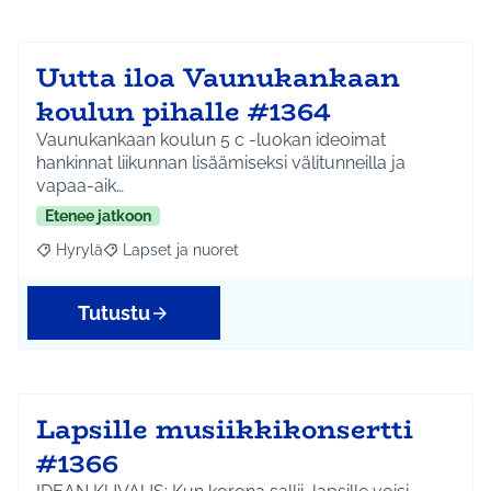
Uutta iloa Vaunukankaan
koulun pihalle #1364
Vaunukankaan koulun 5 c -luokan ideoimat
hankinnat liikunnan lisäämiseksi välitunneilla ja
vapaa-aik…
Etenee jatkoon
Hyrylä
Lapset ja nuoret
Rajaa tulokset aihepiirin mukaan: Hyrylä
Rajaa tulokset teeman mukaan: Lapset ja nuoret
Tutustu
Lapsille musiikkikonsertti
#1366