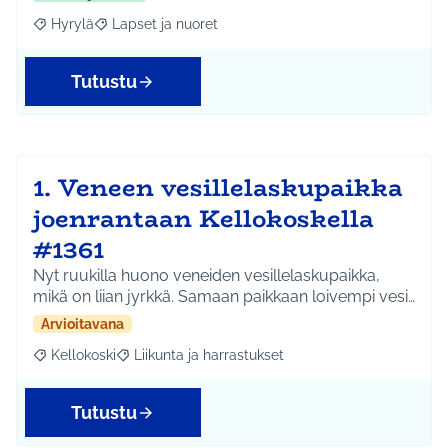
Hyrylä
Lapset ja nuoret
Rajaa tulokset aihepiirin mukaan: Hyrylä
Rajaa tulokset teeman mukaan: Lapset ja nuoret
Tutustu
1. Veneen vesillelaskupaikka
joenrantaan Kellokoskella
#1361
Nyt ruukilla huono veneiden vesillelaskupaikka,
mikä on liian jyrkkä. Samaan paikkaan loivempi vesi…
Arvioitavana
Kellokoski
Liikunta ja harrastukset
Rajaa tulokset aihepiirin mukaan: Kellokoski
Rajaa tulokset teeman mukaan: Liikunta ja harrast
Tutustu