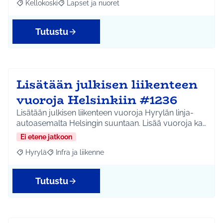
Kellokoski
Lapset ja nuoret
Rajaa tulokset aihepiirin mukaan: Kellokoski
Rajaa tulokset teeman mukaan: Lapset ja nuoret
Tutustu
Lisätään julkisen liikenteen
vuoroja Helsinkiin #1236
Lisätään julkisen liikenteen vuoroja Hyrylän linja-
autoasemalta Helsingin suuntaan. Lisää vuoroja ka…
Ei etene jatkoon
Hyrylä
Infra ja liikenne
Rajaa tulokset aihepiirin mukaan: Hyrylä
Rajaa tulokset teeman mukaan: Infra ja liikenne
Tutustu