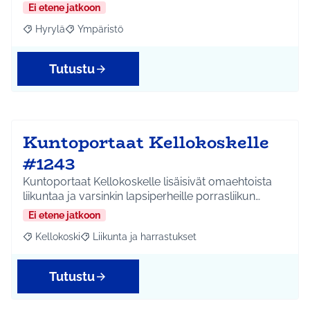
Ei etene jatkoon
Hyrylä
Ympäristö
Rajaa tulokset aihepiirin mukaan: Hyrylä
Rajaa tulokset teeman mukaan: Ympäristö
Tutustu
Kuntoportaat Kellokoskelle
#1243
Kuntoportaat Kellokoskelle lisäisivät omaehtoista
liikuntaa ja varsinkin lapsiperheille porrasliikun…
Ei etene jatkoon
Kellokoski
Liikunta ja harrastukset
Rajaa tulokset aihepiirin mukaan: Kellokoski
Rajaa tulokset teeman mukaan: Liikunta ja harrast
Tutustu