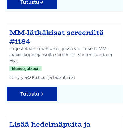
Tutustu
MM-lätkäkisat screeniltä
#1184
Järjestetään tapahtuma, jossa voi katsella MM-
jääkiekkopelejä isolta screeniltä. Screeni tuodaan
Hyr…
Etenee jatkoon
Hyrylä
Kulttuuri ja tapahtumat
Rajaa tulokset aihepiirin mukaan: Hyrylä
Rajaa tulokset teeman mukaan: Kulttuuri ja tapahtum
Tutustu
Lisää hedelmäpuita ja