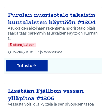
Purolan nuorisotalo takaisin
kuntalaisten käyttöön #1204
Asukkaiden aikoinaan rakentama nuorisotalo pitäisi
saada taas paremmin asukkaiden käyttöön. Kunnan
t…
Ei etene jatkoon
Jokela
Kulttuuri ja tapahtumat
Rajaa tulokset aihepiirin mukaan: Jokela
Rajaa tulokset teeman mukaan: Kulttuuri ja tapahtum
Tutustu
Lisätään Fjällbon vessan
ylläpitoa #1206
Vessasta voisi olla kylttejä ja sen siivouksen tasoa