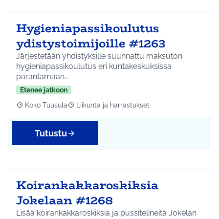
Hygieniapassikoulutus
ydistystoimijoille #1263
Järjestetään yhdistyksille suunnattu maksuton
hygieniapassikoulutus eri kuntakeskuksissa
parantamaan…
Etenee jatkoon
Koko Tuusula
Liikunta ja harrastukset
Rajaa tulokset aihepiirin mukaan: Koko Tuusula
Rajaa tulokset teeman mukaan: Liikunta ja harr
Tutustu
Koirankakkaroskiksia
Jokelaan #1268
Lisää koirankakkaroskiksia ja pussitelineitä Jokelan