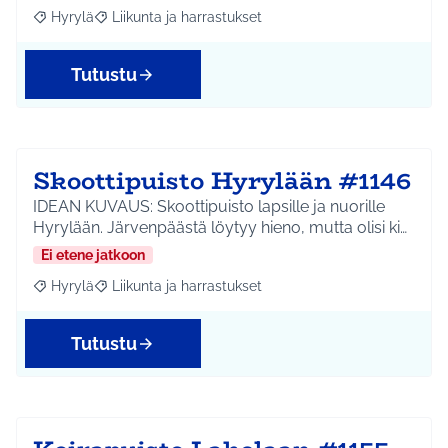
Hyrylä
Liikunta ja harrastukset
Rajaa tulokset aihepiirin mukaan: Hyrylä
Rajaa tulokset teeman mukaan: Liikunta ja harrastuks
Tutustu
Skoottipuisto Hyrylään #1146
IDEAN KUVAUS: Skoottipuisto lapsille ja nuorille
Hyrylään. Järvenpäästä löytyy hieno, mutta olisi ki…
Ei etene jatkoon
Hyrylä
Liikunta ja harrastukset
Rajaa tulokset aihepiirin mukaan: Hyrylä
Rajaa tulokset teeman mukaan: Liikunta ja harrastuks
Tutustu