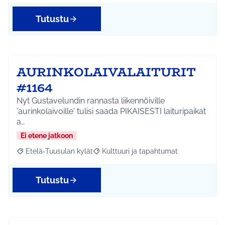
Tutustu
AURINKOLAIVALAITURIT
#1164
Nyt Gustavelundin rannasta liikennöiville
'aurinkolaivoille' tulisi saada PIKAISESTI laituripaikat
a…
Ei etene jatkoon
Etelä-Tuusulan kylät
Kulttuuri ja tapahtumat
Rajaa tulokset aihepiirin mukaan: Etelä-Tuusulan kylät
Rajaa tulokset teeman mukaan: Kulttuur
Tutustu