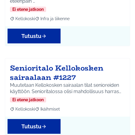
eteenpäin …
Ei etene jatkoon
Kellokoski
Infra ja liikenne
Rajaa tulokset aihepiirin mukaan: Kellokoski
Rajaa tulokset teeman mukaan: Infra ja liikenne
Tutustu
Senioritalo Kellokosken
sairaalaan #1227
Muutetaan Kellokosken sairaalan tilat senioreiden
käyttöön. Senioritalossa olisi mahdollisuus harras…
Ei etene jatkoon
Kellokoski
Ikäihmiset
Rajaa tulokset aihepiirin mukaan: Kellokoski
Rajaa tulokset teeman mukaan: Ikäihmiset
Tutustu