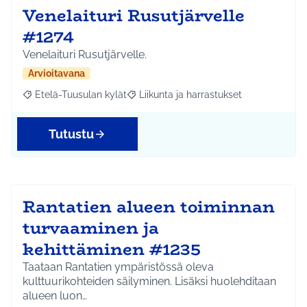
Venelaituri Rusutjärvelle
#1274
Venelaituri Rusutjärvelle.
Arvioitavana
Etelä-Tuusulan kylät
Liikunta ja harrastukset
Rajaa tulokset aihepiirin mukaan: Etelä-Tuusulan kylät
Rajaa tulokset teeman mukaan: Liikunta
Tutustu
Rantatien alueen toiminnan
turvaaminen ja
kehittäminen #1235
Taataan Rantatien ympäristössä oleva
kulttuurikohteiden säilyminen. Lisäksi huolehditaan
alueen luon…