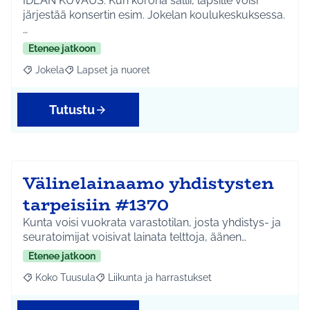
IDEAN KUVAUS: Kun korona sallii, lapsille voisi
järjestää konsertin esim. Jokelan koulukeskuksessa.
…
Etenee jatkoon
Jokela
Lapset ja nuoret
Rajaa tulokset aihepiirin mukaan: Jokela
Rajaa tulokset teeman mukaan: Lapset ja nuoret
Tutustu
Välinelainaamo yhdistysten
tarpeisiin #1370
Kunta voisi vuokrata varastotilan, josta yhdistys- ja
seuratoimijat voisivat lainata telttoja, äänen…
Etenee jatkoon
Koko Tuusula
Liikunta ja harrastukset
Rajaa tulokset aihepiirin mukaan: Koko Tuusula
Rajaa tulokset teeman mukaan: Liikunta ja harr