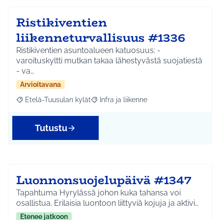
Ristikiventien
liikenneturvallisuus #1336
Ristikiventien asuntoalueen katuosuus: -
varoituskyltti mutkan takaa lähestyvästä suojatiestä
- va…
Arvioitavana
Etelä-Tuusulan kylät
Infra ja liikenne
Rajaa tulokset aihepiirin mukaan: Etelä-Tuusulan kylät
Rajaa tulokset teeman mukaan: Infra ja 
Tutustu
Luonnonsuojelupäivä #1347
Tapahtuma Hyrylässä johon kuka tahansa voi
osallistua. Erilaisia luontoon liittyviä kojuja ja aktivi…
Etenee jatkoon