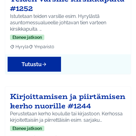
#1252
Istutetaan teiden varsille esim. Hyrylästä
asuntomessualueelle johtavan tien varteen
kirsikkapuita. …
Etenee jatkoon
Hyrylä
Ympäristö
Rajaa tulokset aihepiirin mukaan: Hyrylä
Rajaa tulokset teeman mukaan: Ympäristö
Tutustu
Kirjoittamisen ja piirtämisen
kerho nuorille #1244
Perustetaan kerho koululle tai kirjastoon. Kerhossa
kirjoitettaisiin ja piirrettäisiin esim. sarjaku…
Etenee jatkoon