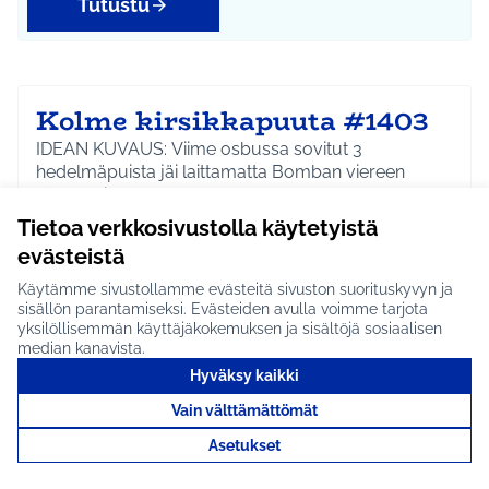
Tutustu
Kolme kirsikkapuuta #1403
IDEAN KUVAUS: Viime osbussa sovitut 3
hedelmäpuista jäi laittamatta Bomban viereen
Kotkapuistoon nyt…
Tietoa verkkosivustolla käytetyistä
Etenee jatkoon
evästeistä
Riihikallio
Ympäristö
Rajaa tulokset aihepiirin mukaan: Riihikallio
Rajaa tulokset teeman mukaan: Ympäristö
Käytämme sivustollamme evästeitä sivuston suorituskyvyn ja
sisällön parantamiseksi. Evästeiden avulla voimme tarjota
Tutustu
yksilöllisemmän käyttäjäkokemuksen ja sisältöjä sosiaalisen
median kanavista.
Hyväksy kaikki
Vain välttämättömät
Kesätyöntekijöitä
Asetukset
siruetanoiden torjuntaan