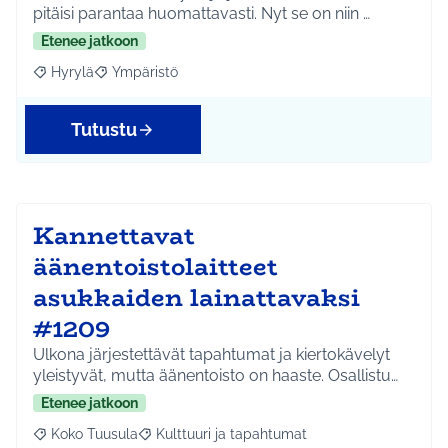
pitäisi parantaa huomattavasti. Nyt se on niin …
Etenee jatkoon
Hyrylä
Ympäristö
Rajaa tulokset aihepiirin mukaan: Hyrylä
Rajaa tulokset teeman mukaan: Ympäristö
Tutustu
Kannettavat
äänentoistolaitteet
asukkaiden lainattavaksi
#1209
Ulkona järjestettävät tapahtumat ja kiertokävelyt
yleistyvät, mutta äänentoisto on haaste. Osallistu…
Etenee jatkoon
Koko Tuusula
Kulttuuri ja tapahtumat
Rajaa tulokset aihepiirin mukaan: Koko Tuusula
Rajaa tulokset teeman mukaan: Kulttuuri ja ta