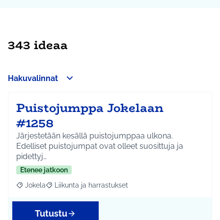
343 ideaa
Hakuvalinnat
Puistojumppa Jokelaan
#1258
Järjestetään kesällä puistojumppaa ulkona.
Edelliset puistojumpat ovat olleet suosittuja ja
pidettyj…
Etenee jatkoon
Jokela
Liikunta ja harrastukset
Rajaa tulokset aihepiirin mukaan: Jokela
Rajaa tulokset teeman mukaan: Liikunta ja harrastuks
Tutustu