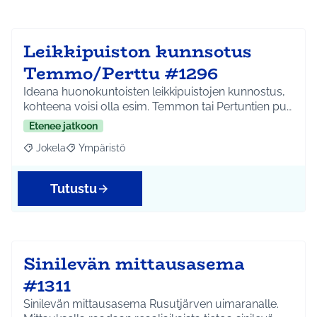
Leikkipuiston kunnsotus
Temmo/Perttu #1296
Ideana huonokuntoisten leikkipuistojen kunnostus,
kohteena voisi olla esim. Temmon tai Pertuntien pu…
Etenee jatkoon
Jokela
Ympäristö
Rajaa tulokset aihepiirin mukaan: Jokela
Rajaa tulokset teeman mukaan: Ympäristö
Tutustu
Sinilevän mittausasema
#1311
Sinilevän mittausasema Rusutjärven uimaranalle.