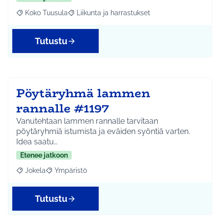
Koko Tuusula
Liikunta ja harrastukset
Rajaa tulokset aihepiirin mukaan: Koko Tuusula
Rajaa tulokset teeman mukaan: Liikunta ja harr
Tutustu
Pöytäryhmä lammen
rannalle #1197
Vanutehtaan lammen rannalle tarvitaan
pöytäryhmiä istumista ja eväiden syöntiä varten.
Idea saatu…
Etenee jatkoon
Jokela
Ympäristö
Rajaa tulokset aihepiirin mukaan: Jokela
Rajaa tulokset teeman mukaan: Ympäristö
Tutustu