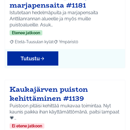
marjapensaita #1181
Istutetaan hedelmäpuita ja marjapensaita
Anttilanrannan alueelle ja myös muille
puistoalueille. Asuk…
Etenee jatkoon
Etelä-Tuusulan kylät
Ympäristö
Rajaa tulokset aihepiirin mukaan: Etelä-Tuusulan kylät
Rajaa tulokset teeman mukaan: Ympäri
Tutustu
Kaukajärven puiston
kehittäminen #1139
Puistoon pitäisi kehittää mukavaa toimintaa. Nyt
kaunis paikka ihan käyttämättömänä, paitsi lampaat
💗…
Ei etene jatkoon