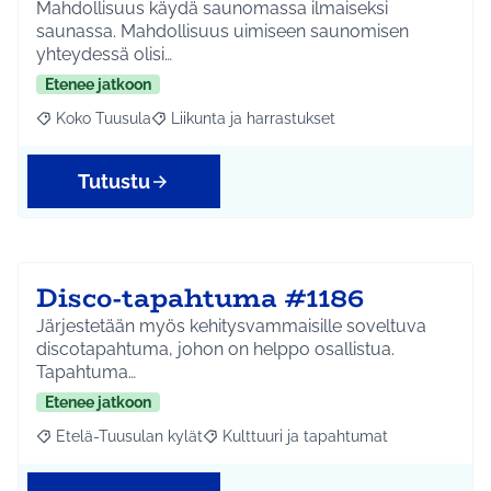
Mahdollisuus käydä saunomassa ilmaiseksi
saunassa. Mahdollisuus uimiseen saunomisen
yhteydessä olisi…
Etenee jatkoon
Koko Tuusula
Liikunta ja harrastukset
Rajaa tulokset aihepiirin mukaan: Koko Tuusula
Rajaa tulokset teeman mukaan: Liikunta ja harr
Tutustu
Disco-tapahtuma #1186
Järjestetään myös kehitysvammaisille soveltuva
discotapahtuma, johon on helppo osallistua.
Tapahtuma…
Etenee jatkoon
Etelä-Tuusulan kylät
Kulttuuri ja tapahtumat
Rajaa tulokset aihepiirin mukaan: Etelä-Tuusulan kylät
Rajaa tulokset teeman mukaan: Kulttuur