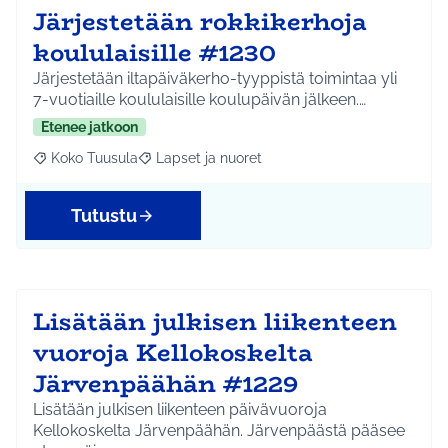
Järjestetään rokkikerhoja
koululaisille #1230
Järjestetään iltapäiväkerho-tyyppistä toimintaa yli
7-vuotiaille koululaisille koulupäivän jälkeen.…
Etenee jatkoon
Koko Tuusula
Lapset ja nuoret
Rajaa tulokset aihepiirin mukaan: Koko Tuusula
Rajaa tulokset teeman mukaan: Lapset ja nuor
Tutustu
Lisätään julkisen liikenteen
vuoroja Kellokoskelta
Järvenpäähän #1229
Lisätään julkisen liikenteen päivävuoroja
Kellokoskelta Järvenpäähän. Järvenpäästä pääsee