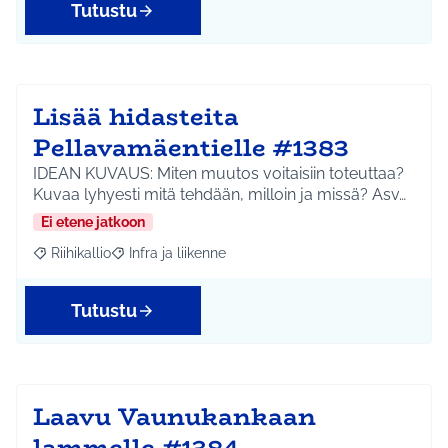
Tutustu
Lisää hidasteita
Pellavamäentielle #1383
IDEAN KUVAUS: Miten muutos voitaisiin toteuttaa?
Kuvaa lyhyesti mitä tehdään, milloin ja missä? Asv…
Ei etene jatkoon
Riihikallio
Infra ja liikenne
Rajaa tulokset aihepiirin mukaan: Riihikallio
Rajaa tulokset teeman mukaan: Infra ja liikenne
Tutustu
Laavu Vaunukankaan
lammelle #1384