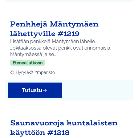
Penkkejä Mäntymäen
lähettyville #1219
Lisätään penkkejä Mäntymäen lähelle.
Jokilaaksossa olevat penkit ovat erinomaisia.
Mäntymäessä ja se…
Etenee jatkoon
Hyrylä
Ympäristö
Rajaa tulokset aihepiirin mukaan: Hyrylä
Rajaa tulokset teeman mukaan: Ympäristö
Tutustu
Saunavuoroja kuntalaisten
käyttöön #1218