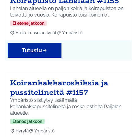
Koirapuisto Lahelaan #1155
Lahelan alueella on paljon koiria ja koirapuistoa on
toivottu jo vuosia. Koirapuisto toisi koirien o…
Ei etene jatkoon
Etelä-Tuusulan kylät
Ympäristö
Rajaa tulokset aihepiirin mukaan: Etelä-Tuusulan kylät
Rajaa tulokset teeman mukaan: Ympäri
Tutustu
Koirankakkaroskiksia ja
pussitelineitä #1157
Ympäristö siistiytyy lisäämällä
koirankakkapussitelineitä ja roska-astioita Paijalan
alueelle.
Etenee jatkoon
Hyrylä
Ympäristö
Rajaa tulokset aihepiirin mukaan: Hyrylä
Rajaa tulokset teeman mukaan: Ympäristö