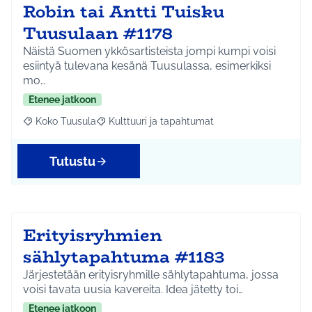
Robin tai Antti Tuisku
Tuusulaan #1178
Näistä Suomen ykkösartisteista jompi kumpi voisi
esiintyä tulevana kesänä Tuusulassa, esimerkiksi
mo…
Etenee jatkoon
Koko Tuusula
Kulttuuri ja tapahtumat
Rajaa tulokset aihepiirin mukaan: Koko Tuusula
Rajaa tulokset teeman mukaan: Kulttuuri ja ta
Tutustu
Erityisryhmien
sählytapahtuma #1183
Järjestetään erityisryhmille sählytapahtuma, jossa
voisi tavata uusia kavereita. Idea jätetty toi…
Etenee jatkoon