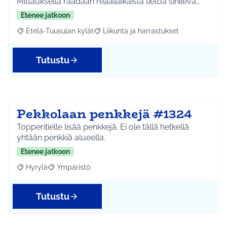
Mittauksella raadaan reaaliaikaista tietoa sinilevä…
Etenee jatkoon
Etelä-Tuusulan kylät
Liikunta ja harrastukset
Rajaa tulokset aihepiirin mukaan: Etelä-Tuusulan kylät
Rajaa tulokset teeman mukaan: Liikunta
Tutustu
Pekkolaan penkkejä #1324
Topperitielle lisää penkkejä. Ei ole tällä hetkellä
yhtään penkkiä alueella.
Etenee jatkoon
Hyrylä
Ympäristö
Rajaa tulokset aihepiirin mukaan: Hyrylä
Rajaa tulokset teeman mukaan: Ympäristö
Tutustu