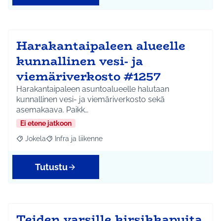
Harakantaipaleen alueelle
kunnallinen vesi- ja
viemäriverkosto #1257
Harakantaipaleen asuntoalueelle halutaan
kunnallinen vesi- ja viemäriverkosto sekä
asemakaava. Paikk…
Ei etene jatkoon
Jokela
Infra ja liikenne
Rajaa tulokset aihepiirin mukaan: Jokela
Rajaa tulokset teeman mukaan: Infra ja liikenne
Tutustu
Teiden varsille kirsikkapuita