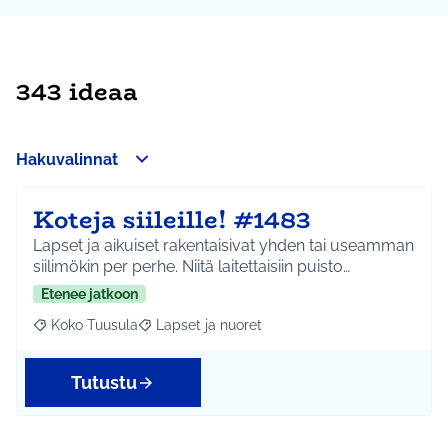
343 ideaa
Hakuvalinnat
Koteja siileille! #1483
Lapset ja aikuiset rakentaisivat yhden tai useamman
siilimökin per perhe. Niitä laitettaisiin puisto…
Etenee jatkoon
Koko Tuusula
Lapset ja nuoret
Rajaa tulokset aihepiirin mukaan: Koko Tuusula
Rajaa tulokset teeman mukaan: Lapset ja nuor
Tutustu