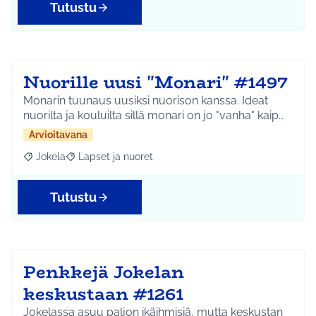
Tutustu
Nuorille uusi "Monari" #1497
Monarin tuunaus uusiksi nuorison kanssa. Ideat
nuorilta ja kouluilta sillä monari on jo "vanha" kaip…
Arvioitavana
Jokela
Lapset ja nuoret
Rajaa tulokset aihepiirin mukaan: Jokela
Rajaa tulokset teeman mukaan: Lapset ja nuoret
Tutustu
Penkkejä Jokelan
keskustaan #1261
Jokelassa asuu paljon ikäihmisiä, mutta keskustan