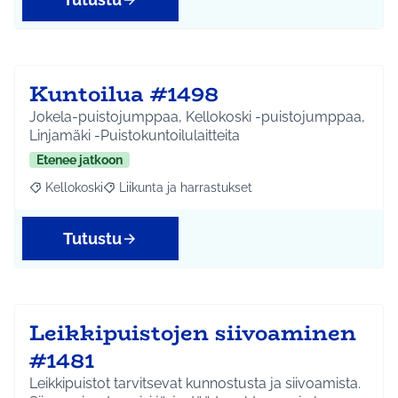
Kuntoilua #1498
Jokela-puistojumppaa, Kellokoski -puistojumppaa,
Linjamäki -Puistokuntoilulaitteita
Etenee jatkoon
Kellokoski
Liikunta ja harrastukset
Rajaa tulokset aihepiirin mukaan: Kellokoski
Rajaa tulokset teeman mukaan: Liikunta ja harrast
Tutustu
Leikkipuistojen siivoaminen
#1481
Leikkipuistot tarvitsevat kunnostusta ja siivoamista.