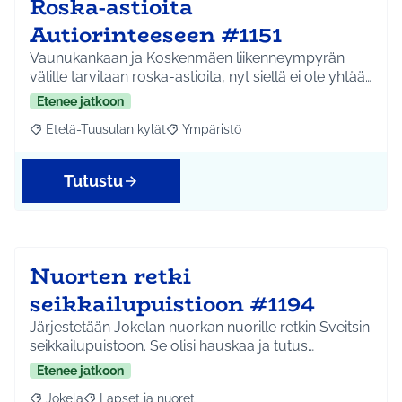
Roska-astioita
Autiorinteeseen #1151
Vaunukankaan ja Koskenmäen liikenneympyrän
välille tarvitaan roska-astioita, nyt siellä ei ole yhtää…
Etenee jatkoon
Etelä-Tuusulan kylät
Ympäristö
Rajaa tulokset aihepiirin mukaan: Etelä-Tuusulan kylät
Rajaa tulokset teeman mukaan: Ympäri
Tutustu
Nuorten retki
seikkailupuistioon #1194
Järjestetään Jokelan nuorkan nuorille retkin Sveitsin
seikkailupuistoon. Se olisi hauskaa ja tutus…
Etenee jatkoon
Jokela
Lapset ja nuoret