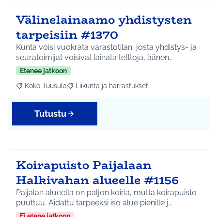
Välinelainaamo yhdistysten
tarpeisiin #1370
Kunta voisi vuokrata varastotilan, josta yhdistys- ja
seuratoimijat voisivat lainata telttoja, äänen…
Etenee jatkoon
Koko Tuusula
Liikunta ja harrastukset
Rajaa tulokset aihepiirin mukaan: Koko Tuusula
Rajaa tulokset teeman mukaan: Liikunta ja harr
Tutustu
Koirapuisto Paijalaan
Halkivahan alueelle #1156
Paijalan alueella on paljon koiria, mutta koirapuisto
puuttuu. Aidattu tarpeeksi iso alue pienille j…
Ei etene jatkoon