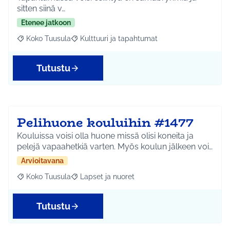
sitten siinä v…
Etenee jatkoon
Koko Tuusula
Kulttuuri ja tapahtumat
Rajaa tulokset aihepiirin mukaan: Koko Tuusula
Rajaa tulokset teeman mukaan: Kulttuuri ja ta
Tutustu
Pelihuone kouluihin #1477
Kouluissa voisi olla huone missä olisi koneita ja
pelejä vapaahetkiä varten. Myös koulun jälkeen voi…
Arvioitavana
Koko Tuusula
Lapset ja nuoret
Rajaa tulokset aihepiirin mukaan: Koko Tuusula
Rajaa tulokset teeman mukaan: Lapset ja nuor
Tutustu