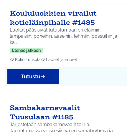
Koululuokkien virailut
kotieläinpihalle #1485
Luokat pääsisivät tutustumaan eri eläimiin;
lampaisiin, poneihin, aaseihin, lehmiin, possuihin ja
ka…
Etenee jatkoon
Koko Tuusula
Lapset ja nuoret
Rajaa tulokset aihepiirin mukaan: Koko Tuusula
Rajaa tulokset teeman mukaan: Lapset ja nuor
Tutustu
Sambakarnevaalit
Tuusulaan #1185
Järjestetään sambakarnevaalit torilla.
Tapahtumassa voisi esiintyä eri samabryhmiä ja