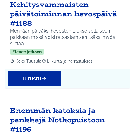
Kehitysvammaisten
päivätoiminnan hevospäivä
#1188
Mennään päiväksi hevosten luokse sellaiseen
paikkaan missä voisi ratsastamisen lisäksi myös
silittää…
Etenee jatkoon
Koko Tuusula
Liikunta ja harrastukset
Rajaa tulokset aihepiirin mukaan: Koko Tuusula
Rajaa tulokset teeman mukaan: Liikunta ja harr
Tutustu
Enemmän katoksia ja
penkkejä Notkopuistoon
#1196