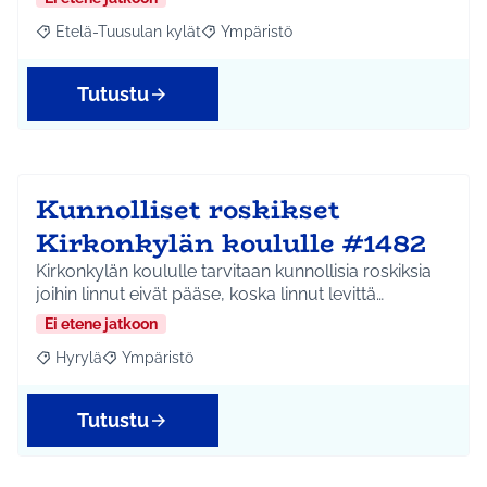
Etelä-Tuusulan kylät
Ympäristö
Rajaa tulokset aihepiirin mukaan: Etelä-Tuusulan kylät
Rajaa tulokset teeman mukaan: Ympäri
Tutustu
Kunnolliset roskikset
Kirkonkylän koululle #1482
Kirkonkylän koululle tarvitaan kunnollisia roskiksia
joihin linnut eivät pääse, koska linnut levittä…
Ei etene jatkoon
Hyrylä
Ympäristö
Rajaa tulokset aihepiirin mukaan: Hyrylä
Rajaa tulokset teeman mukaan: Ympäristö
Tutustu