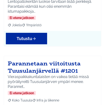
Lentopallokentän luokse tarvitaan lisää penkkejä.
Parantaisi elämää kun olisi enemmän
istumapaikkoja…
Ei etene jatkoon
Jokela
Ympäristö
Rajaa tulokset aihepiirin mukaan: Jokela
Rajaa tulokset teeman mukaan: Ympäristö
Tutustu
Parannetaan viitoitusta
Tuusulanjärvellä #1201
Vieraspaikkakuntalaisten on vaikea tietää missä
pyöräilyreitti Tuusulanjärven ympäri menee.
Parannet…
Ei etene jatkoon
Koko Tuusula
Infra ja liikenne
Rajaa tulokset aihepiirin mukaan: Koko Tuusula
Rajaa tulokset teeman mukaan: Infra ja liikenne