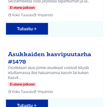
Siivoamisesta voisi järjestää tapahtuman ja la…
Ei etene jatkoon
Koko Tuusula
Ympäristö
Rajaa tulokset aihepiirin mukaan: Koko Tuusula
Rajaa tulokset teeman mukaan: Ympäristö
Tutustu
Asukkaiden kasvipuutarha
#1478
Osoitetaan alue jonne asukkaat voisivat käydä
istuttamassa itse haluamansa kasvin tai kukan.
Kasvit …
Ei etene jatkoon
Koko Tuusula
Ympäristö
Rajaa tulokset aihepiirin mukaan: Koko Tuusula
Rajaa tulokset teeman mukaan: Ympäristö
Tutustu