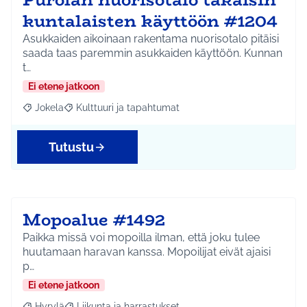
kuntalaisten käyttöön #1204
Asukkaiden aikoinaan rakentama nuorisotalo pitäisi
saada taas paremmin asukkaiden käyttöön. Kunnan
t…
Ei etene jatkoon
Jokela
Kulttuuri ja tapahtumat
Rajaa tulokset aihepiirin mukaan: Jokela
Rajaa tulokset teeman mukaan: Kulttuuri ja tapahtum
Tutustu
Mopoalue #1492
Paikka missä voi mopoilla ilman, että joku tulee
huutamaan haravan kanssa. Mopoilijat eivät ajaisi
p…
Ei etene jatkoon
Hyrylä
Liikunta ja harrastukset