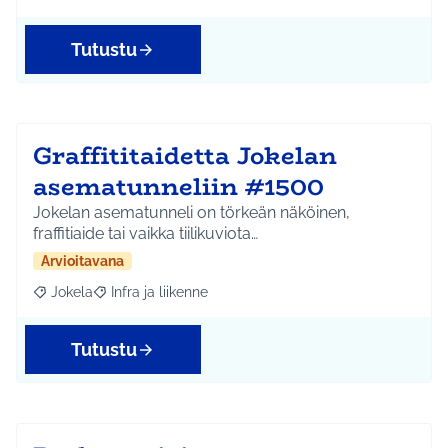
Tutustu
Graffititaidetta Jokelan
asematunneliin #1500
Jokelan asematunneli on törkeän näköinen,
fraffitiaide tai vaikka tiilikuviota…
Arvioitavana
Jokela
Infra ja liikenne
Rajaa tulokset aihepiirin mukaan: Jokela
Rajaa tulokset teeman mukaan: Infra ja liikenne
Tutustu