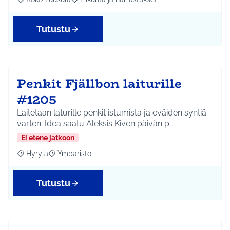
Rajaa tulokset aihepiirin mukaan: Koko Tuusula
Rajaa tulokset teeman mukaan: Liikunta ja harr
Tutustu
Penkit Fjällbon laiturille
#1205
Laitetaan laturille penkit istumista ja eväiden syntiä
varten. Idea saatu Aleksis Kiven päivän p…
Ei etene jatkoon
Hyrylä
Ympäristö
Rajaa tulokset aihepiirin mukaan: Hyrylä
Rajaa tulokset teeman mukaan: Ympäristö
Tutustu