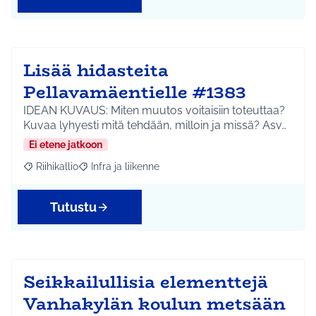
Lisää hidasteita
Pellavamäentielle #1383
IDEAN KUVAUS: Miten muutos voitaisiin toteuttaa?
Kuvaa lyhyesti mitä tehdään, milloin ja missä? Asv…
Ei etene jatkoon
Riihikallio
Infra ja liikenne
Rajaa tulokset aihepiirin mukaan: Riihikallio
Rajaa tulokset teeman mukaan: Infra ja liikenne
Tutustu
Seikkailullisia elementtejä
Vanhakylän koulun metsään