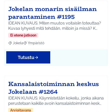
Jokelan monarin sisäilman
parantaminen #1195
IDEAN KUVAUS: Miten muutos voitaisiin toteuttaa?
Kuvaa lyhyesti mitä tehdään, milloin ja missä? K…
Ei etene jatkoon
Jokela
Ympäristö
Rajaa tulokset aihepiirin mukaan: Jokela
Rajaa tulokset teeman mukaan: Ympäristö
Tutustu
Kansalaistoiminnan keskus
Jokelaan #1264
IDEAN KUVAUS: Käynnistetään kokeilu, jonka aikana
perustetaan kaikille avoin kansalaistoiminnan kesk…
Arvioitavana