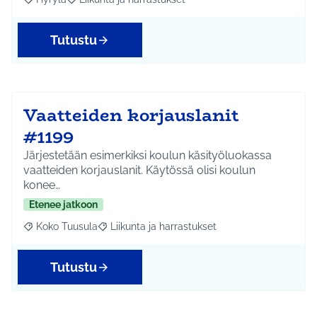
Rajaa tulokset aihepiirin mukaan: Hyrylä
Rajaa tulokset teeman mukaan: Liikunta ja harrastuks
Tutustu
Vaatteiden korjauslanit
#1199
Järjestetään esimerkiksi koulun käsityöluokassa
vaatteiden korjauslanit. Käytössä olisi koulun
konee…
Etenee jatkoon
Koko Tuusula
Liikunta ja harrastukset
Rajaa tulokset aihepiirin mukaan: Koko Tuusula
Rajaa tulokset teeman mukaan: Liikunta ja harr
Tutustu