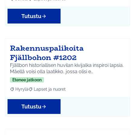
Rajaa tulokset aihepiirin mukaan: Jokela
Rajaa tulokset teeman mukaan: Lapset ja nuoret
Tutustu
Rakennuspalikoita
Fjällbohon #1202
Fjällbon historiallisen huvilan kivijalka inspiroi lapsia.
Mäellä voisi olla laatikko, jossa olisi e…
Etenee jatkoon
Hyrylä
Lapset ja nuoret
Rajaa tulokset aihepiirin mukaan: Hyrylä
Rajaa tulokset teeman mukaan: Lapset ja nuoret
Tutustu