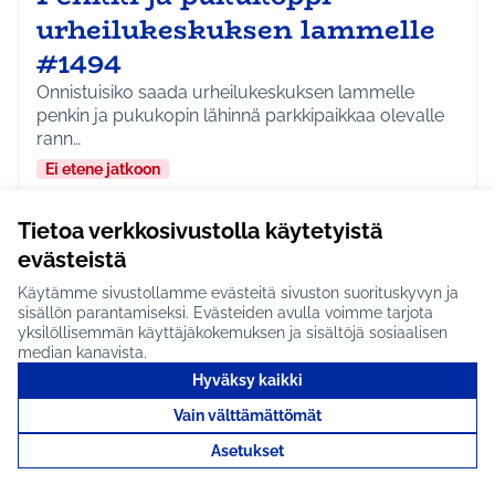
urheilukeskuksen lammelle
#1494
Onnistuisiko saada urheilukeskuksen lammelle
penkin ja pukukopin lähinnä parkkipaikkaa olevalle
rann…
Ei etene jatkoon
Hyrylä
Ympäristö
Rajaa tulokset aihepiirin mukaan: Hyrylä
Rajaa tulokset teeman mukaan: Ympäristö
Tietoa verkkosivustolla käytetyistä
evästeistä
Tutustu
Käytämme sivustollamme evästeitä sivuston suorituskyvyn ja
sisällön parantamiseksi. Evästeiden avulla voimme tarjota
yksilöllisemmän käyttäjäkokemuksen ja sisältöjä sosiaalisen
median kanavista.
Valot kevyenliikenteen
Hyväksy kaikki
väylälle #1372
Vain välttämättömät
Laitetaan esim. Järvenpääntien tai esim.
Asetukset
Pellavamäentien valoihin lisävarsi, jolloin saadaan
valoa m…