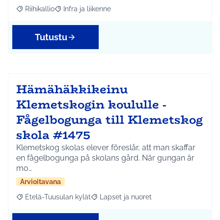
Riihikallio
Infra ja liikenne
Rajaa tulokset aihepiirin mukaan: Riihikallio
Rajaa tulokset teeman mukaan: Infra ja liikenne
Tutustu
Hämähäkkikeinu
Klemetskogin koululle -
Fågelbogunga till Klemetskog
skola #1475
Klemetskog skolas elever föreslår, att man skaffar
en fågelbogunga på skolans gård. När gungan är
mo…
Arvioitavana
Etelä-Tuusulan kylät
Lapset ja nuoret
Rajaa tulokset aihepiirin mukaan: Etelä-Tuusulan kylät
Rajaa tulokset teeman mukaan: Lapset 