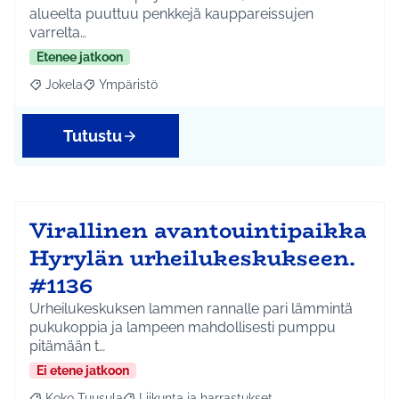
alueelta puuttuu penkkejä kauppareissujen
varrelta…
Etenee jatkoon
Jokela
Ympäristö
Rajaa tulokset aihepiirin mukaan: Jokela
Rajaa tulokset teeman mukaan: Ympäristö
Tutustu
Virallinen avantouintipaikka
Hyrylän urheilukeskukseen.
#1136
Urheilukeskuksen lammen rannalle pari lämmintä
pukukoppia ja lampeen mahdollisesti pumppu
pitämään t…
Ei etene jatkoon
Koko Tuusula
Liikunta ja harrastukset