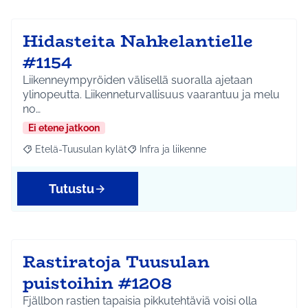
Hidasteita Nahkelantielle
#1154
Liikenneympyröiden välisellä suoralla ajetaan
ylinopeutta. Liikenneturvallisuus vaarantuu ja melu
no…
Ei etene jatkoon
Etelä-Tuusulan kylät
Infra ja liikenne
Rajaa tulokset aihepiirin mukaan: Etelä-Tuusulan kylät
Rajaa tulokset teeman mukaan: Infra ja 
Tutustu
Rastiratoja Tuusulan
puistoihin #1208
Fjällbon rastien tapaisia pikkutehtäviä voisi olla