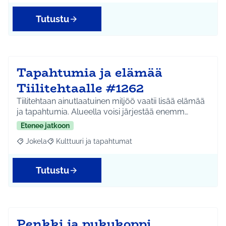
Tutustu
Tapahtumia ja elämää
Tiilitehtaalle #1262
Tiilitehtaan ainutlaatuinen miljöö vaatii lisää elämää
ja tapahtumia. Alueella voisi järjestää enemm…
Etenee jatkoon
Jokela
Kulttuuri ja tapahtumat
Rajaa tulokset aihepiirin mukaan: Jokela
Rajaa tulokset teeman mukaan: Kulttuuri ja tapahtum
Tutustu
Penkki ja pukukoppi