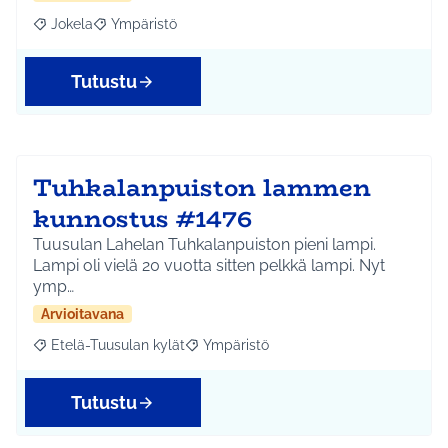
Jokela
Ympäristö
Rajaa tulokset aihepiirin mukaan: Jokela
Rajaa tulokset teeman mukaan: Ympäristö
Tutustu
Tuhkalanpuiston lammen
kunnostus #1476
Tuusulan Lahelan Tuhkalanpuiston pieni lampi.
Lampi oli vielä 20 vuotta sitten pelkkä lampi. Nyt
ymp…
Arvioitavana
Etelä-Tuusulan kylät
Ympäristö
Rajaa tulokset aihepiirin mukaan: Etelä-Tuusulan kylät
Rajaa tulokset teeman mukaan: Ympäri
Tutustu