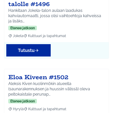
talolle #1496
Hankitaan Jokela-talon aulaan laadukas
kahviautomaatti, jossa olisi vaihtoehtoja kahveissa
ja lisäks…
Etenee jatkoon
Jokela
Kulttuuri ja tapahtumat
Rajaa tulokset aihepiirin mukaan: Jokela
Rajaa tulokset teeman mukaan: Kulttuuri ja tapahtum
Tutustu
Eloa Kiveen #1502
Aleksis Kiven kuolinmökin alueella
(saunarakennuksen ja huussin välissä) oleva
peltokaistale perunap…
Etenee jatkoon
Hyrylä
Kulttuuri ja tapahtumat
Rajaa tulokset aihepiirin mukaan: Hyrylä
Rajaa tulokset teeman mukaan: Kulttuuri ja tapahtum