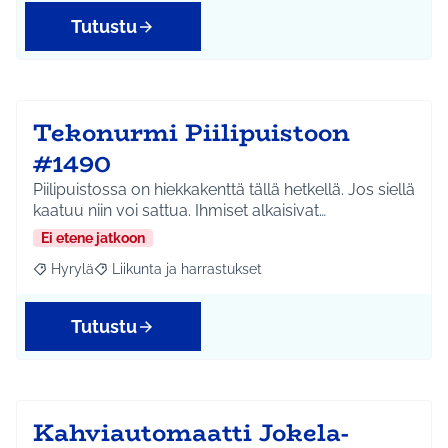
Tutustu
Tekonurmi Piilipuistoon
#1490
Piilipuistossa on hiekkakenttä tällä hetkellä. Jos siellä
kaatuu niin voi sattua. Ihmiset alkaisivat…
Ei etene jatkoon
Hyrylä
Liikunta ja harrastukset
Rajaa tulokset aihepiirin mukaan: Hyrylä
Rajaa tulokset teeman mukaan: Liikunta ja harrastuks
Tutustu
Kahviautomaatti Jokela-