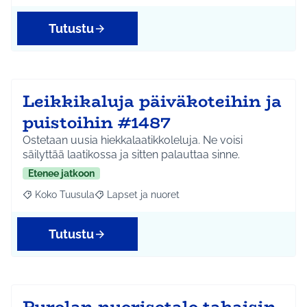
Tutustu
Leikkikaluja päiväkoteihin ja
puistoihin #1487
Ostetaan uusia hiekkalaatikkoleluja. Ne voisi
säilyttää laatikossa ja sitten palauttaa sinne.
Etenee jatkoon
Koko Tuusula
Lapset ja nuoret
Rajaa tulokset aihepiirin mukaan: Koko Tuusula
Rajaa tulokset teeman mukaan: Lapset ja nuor
Tutustu
Purolan nuorisotalo takaisin