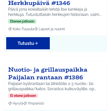
Herkkupäivä #1346
Päivä jona kokeiltaisiin tehdä itse karkkeja ja
herkkuja. Tutustuttaisiin herkkujen historiaan, valm…
Etenee jatkoon
Koko Tuusula
Lapset ja nuoret
Rajaa tulokset aihepiirin mukaan: Koko Tuusula
Rajaa tulokset teeman mukaan: Lapset ja nuor
Tutustu
Nuotio- ja grillauspaikka
Paijalan rantaan #1386
Paijalan kylärantaan tai lähistölle 2-3 nuotio- tai
grillauspaikka/katos. Sorastus kulkuväylille, op…
Ei etene jatkoon
Hyrylä
Ympäristö
Rajaa tulokset aihepiirin mukaan: Hyrylä
Rajaa tulokset teeman mukaan: Ympäristö