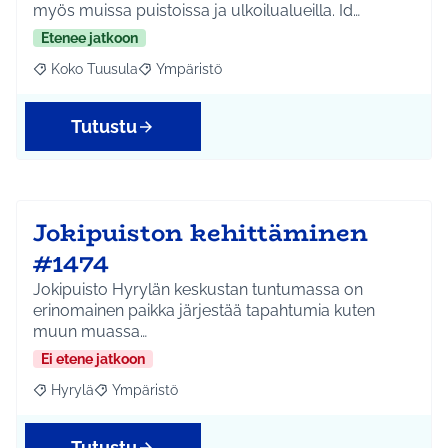
myös muissa puistoissa ja ulkoilualueilla. Id…
Etenee jatkoon
Koko Tuusula
Ympäristö
Rajaa tulokset aihepiirin mukaan: Koko Tuusula
Rajaa tulokset teeman mukaan: Ympäristö
Tutustu
Jokipuiston kehittäminen
#1474
Jokipuisto Hyrylän keskustan tuntumassa on
erinomainen paikka järjestää tapahtumia kuten
muun muassa…
Ei etene jatkoon
Hyrylä
Ympäristö
Rajaa tulokset aihepiirin mukaan: Hyrylä
Rajaa tulokset teeman mukaan: Ympäristö
Tutustu