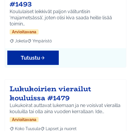
#1493
Koululaiset leikkivät paljon välituntisin
'majametsässä', joten olisi kiva saada heille lisää
toimin…
Arvioitavana
Jokela
Ympäristö
Rajaa tulokset aihepiirin mukaan: Jokela
Rajaa tulokset teeman mukaan: Ympäristö
Tutustu
Lukukoirien vierailut
kouluissa #1479
Lukukoirat auttavat lukemaan ja ne voisivat vierailla
kouluilla tai olla aina vuoden kerrallaan. Ide…
Arvioitavana
Koko Tuusula
Lapset ja nuoret
Rajaa tulokset aihepiirin mukaan: Koko Tuusula
Rajaa tulokset teeman mukaan: Lapset ja nuor