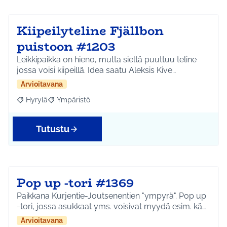
Kiipeilyteline Fjällbon
puistoon #1203
Leikkipaikka on hieno, mutta sieltä puuttuu teline
jossa voisi kiipeillä. Idea saatu Aleksis Kive…
Arvioitavana
Hyrylä
Ympäristö
Rajaa tulokset aihepiirin mukaan: Hyrylä
Rajaa tulokset teeman mukaan: Ympäristö
Tutustu
Pop up -tori #1369
Paikkana Kurjentie-Joutsenentien "ympyrä". Pop up
-tori, jossa asukkaat yms. voisivat myydä esim. kä…
Arvioitavana