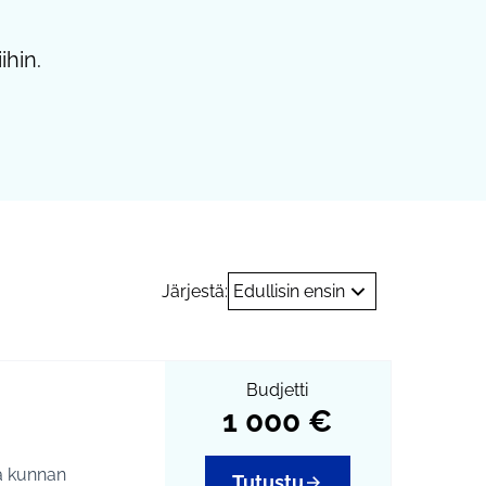
ihin.
Järjestä:
Edullisin ensin
Budjetti
1 000 €
ia kunnan
Tutustu