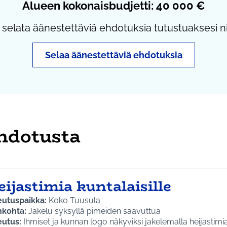
Alueen kokonaisbudjetti: 40 000 €
 selata äänestettäviä ehdotuksia tutustuaksesi ni
Selaa äänestettäviä ehdotuksia
hdotusta
ijastimia kuntalaisille
eutuspaikka:
Koko Tuusula
nkohta:
Jakelu syksyllä pimeiden saavuttua
eutus:
Ihmiset ja kunnan logo näkyviksi jakelemalla heijastim