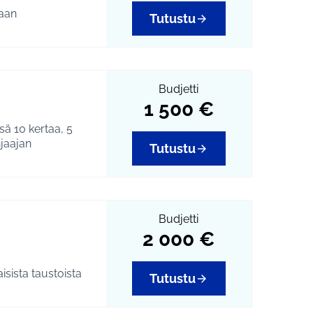
vaan
Tutustu
emppuiluaika
osallisuutta ja
onttinen p. 040 314
Budjetti
1 500 €
a
#volttitehdas
sä 10 kertaa, 5
hjaajan
Tutustu
a
#soturikissa
,
Budjetti
2 000 €
isista taustoista
Tutustu
ialueiden käytössä.
imintojen