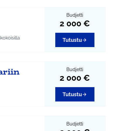
 2020 käyttöönotto
Budjetti
po@tuusula.fi
2 000 €
la
#lastenraati
ja
kokoisilla
Tutustu
ariin
Budjetti
a
#välinelainaus
2 000 €
Tutustu
njärvellä
 mittaavat
kukselle.
Budjetti
 Järvien