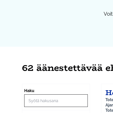
Voit
62 äänestettävää e
He
Haku
Tot
Aja
Tot