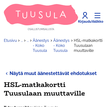
Kirjaudu
Valikko
OSALLISTUMISALUSTA
Etusivu
...
...
Äänestys
Äänestys
HSL-matkakortti
- Koko
- Koko
Tuusulaan
Tuusula
Tuusula
muuttaville
Näytä muut äänestettävät ehdotukset
HSL-matkakortti
Tuusulaan muuttaville