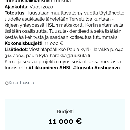
Toteutuspaikka:
Koko Tuusula
Ajankohta:
Vuosi 2020
Toteutus:
Tuusulaan muuttavalle 15-vuotta täyttäneelle
uudelle asukkaalle lähetetään Tervetuloa kuntaan -
kirjeen yhteydessä HSL:n matkakortti. Kortin antamisella
lisätään osallisuutta, Tuusula-identiteettiä sekä lisätään
kestävää kehitystä ja saadaan kotiseutua tutummaksi.
Kokonaisbudjetti:
11 000 €
Lisätiedot:
Viestintäpäällikkö Paula Kylä-Harakka p. 040
314 2004, paula.kyla-harakka@tuusula.fi
Kerro ja seuraa projektia myös sosiaalisessa mediassa
tunnisteilla
#liikkuminen #HSL #tuusula #osbu2020
Koko Tuusula
Rajaa tulokset aihepiirin mukaan: Koko Tuusula
Budjetti
11 000 €