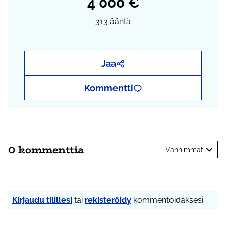
4 000 €
313
ääntä
Jaa
Kommentti
0 kommenttia
Vanhimmat
Kirjaudu tilillesi
tai
rekisteröidy
kommentoidaksesi.