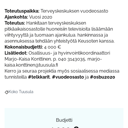
Toteutuspaikka:
Terveyskeskuksen vuodeosasto
Ajankohta:
Vuosi 2020
Toteutus:
Hankitaan terveyskeskuksen
pitkäaikaisosastolle huoneisiin televisioita lisäämään
viihtyvyyttä ja tuomaan ajankulua. hankinnassa ja
asennuksessa tehdään yhteistyötä Keusoten kanssa.
Kokonaisbudjetti:
4 000 €
Lisätiedot:
Osallisuus- ja hyvinvointikoordinaattori
Marjo-Kaisa Konttinen, p. 040 3143035, marjo-
kaisa.konttinen@tuusula.fi
Kerro ja seuraa projektia myös sosiaalisessa mediassa
tunnisteilla
#telkkarit
,
#vuodeosasto
ja
#osbu2020
Koko Tuusula
Rajaa tulokset aihepiirin mukaan: Koko Tuusula
Budjetti