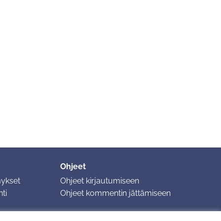
Ohjeet
mykset
Ohjeet kirjautumiseen
ti
Ohjeet kommentin jättämiseen