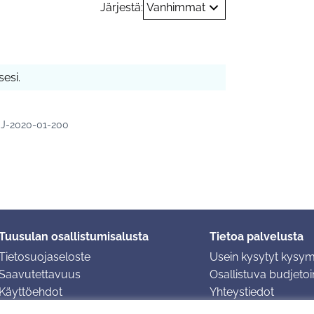
Järjestä:
Vanhimmat
esi.
J-2020-01-200
Tuusulan osallistumisalusta
Tietoa palvelusta
Tietosuojaseloste
Usein kysytyt kysy
Saavutettavuus
Osallistuva budjetoin
Käyttöehdot
Yhteystiedot
Evästeasetukset