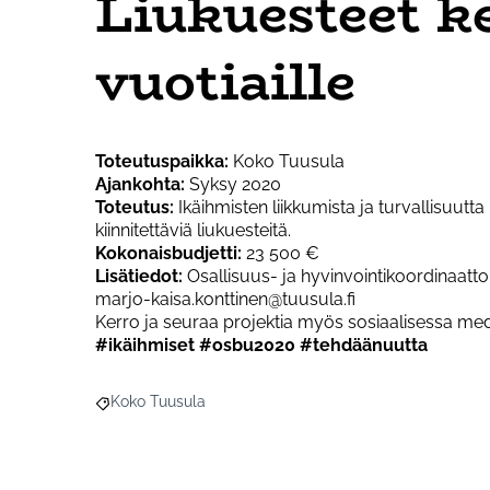
Liukuesteet ke
vuotiaille
Toteutuspaikka:
Koko Tuusula
Ajankohta:
Syksy 2020
Toteutus:
Ikäihmisten liikkumista ja turvallisuutta
kiinnitettäviä liukuesteitä.
Kokonaisbudjetti:
23 500 €
Lisätiedot:
Osallisuus- ja hyvinvointikoordinaatto
marjo-kaisa.konttinen@tuusula.fi
Kerro ja seuraa projektia myös sosiaalisessa med
#ikäihmiset #osbu2020 #tehdäänuutta
Koko Tuusula
Rajaa tulokset aihepiirin mukaan: Koko Tuusula