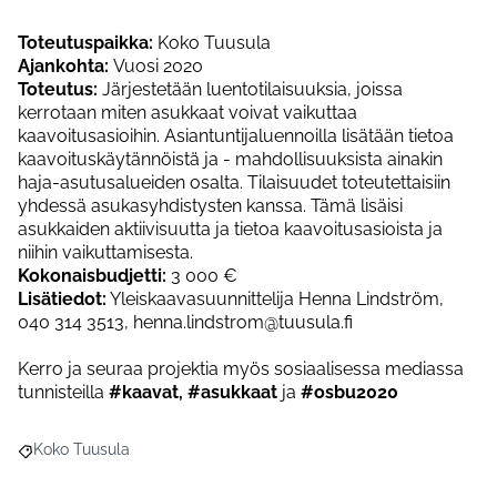
Toteutuspaikka:
Koko Tuusula
Ajankohta:
Vuosi 2020
Toteutus:
Järjestetään luentotilaisuuksia, joissa
kerrotaan miten asukkaat voivat vaikuttaa
kaavoitusasioihin. Asiantuntijaluennoilla lisätään tietoa
kaavoituskäytännöistä ja - mahdollisuuksista ainakin
haja-asutusalueiden osalta. Tilaisuudet toteutettaisiin
yhdessä asukasyhdistysten kanssa. Tämä lisäisi
asukkaiden aktiivisuutta ja tietoa kaavoitusasioista ja
niihin vaikuttamisesta.
Kokonaisbudjetti:
3 000 €
Lisätiedot:
Yleiskaavasuunnittelija Henna Lindström,
040 314 3513, henna.lindstrom@tuusula.fi
Kerro ja seuraa projektia myös sosiaalisessa mediassa
tunnisteilla
#kaavat, #asukkaat
ja
#osbu2020
Koko Tuusula
Rajaa tulokset aihepiirin mukaan: Koko Tuusula