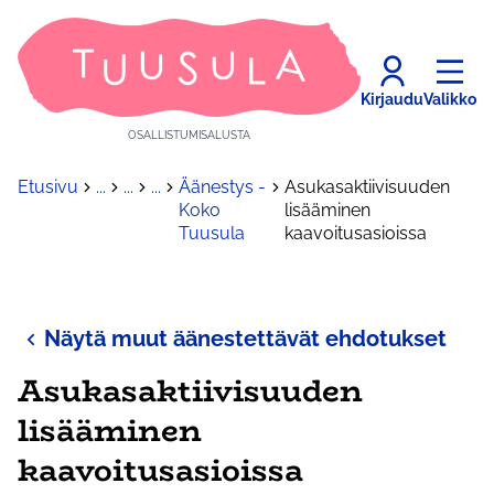
Kirjaudu
Valikko
OSALLISTUMISALUSTA
Etusivu
...
...
...
Äänestys -
Asukasaktiivisuuden
Koko
lisääminen
Tuusula
kaavoitusasioissa
Näytä muut äänestettävät ehdotukset
Asukasaktiivisuuden
lisääminen
kaavoitusasioissa