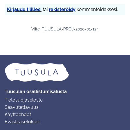
Kirjaudu tilillesi
tai
rekisteröidy
kommentoidaksesi.
Viite: TUUSULA-PROJ-2020-01-124
Tuusulan osallistumisalusta
Tietosuojaseloste
Saavutettavuus
Käyttöehdot
Evästeasetukset