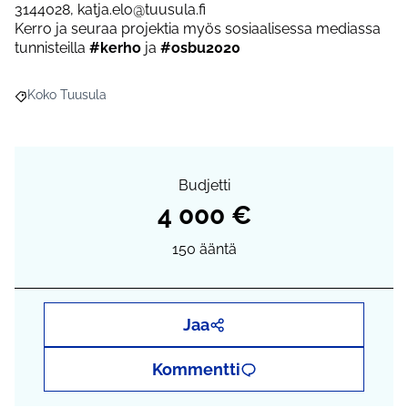
3144028, katja.elo@tuusula.fi
Kerro ja seuraa projektia myös sosiaalisessa mediassa
tunnisteilla
#kerho
ja
#osbu2020
Koko Tuusula
Rajaa tulokset aihepiirin mukaan: Koko Tuusula
Budjetti
4 000 €
150
ääntä
Jaa
Kommentti