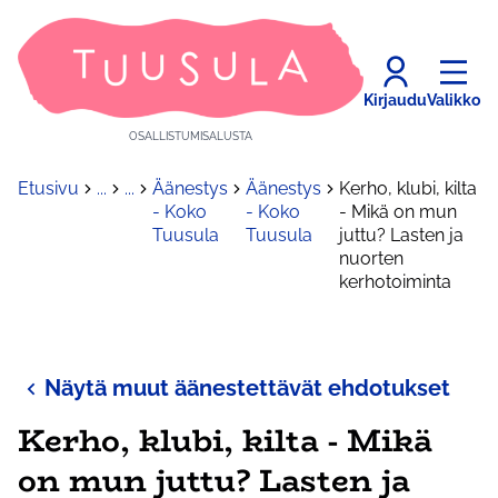
Kirjaudu
Valikko
OSALLISTUMISALUSTA
Etusivu
...
...
Äänestys
Äänestys
Kerho, klubi, kilta
- Koko
- Koko
- Mikä on mun
Tuusula
Tuusula
juttu? Lasten ja
nuorten
kerhotoiminta
Näytä muut äänestettävät ehdotukset
Kerho, klubi, kilta - Mikä
on mun juttu? Lasten ja