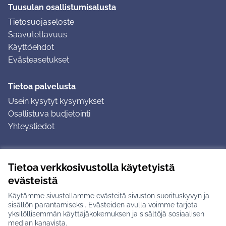
Tuusulan osallistumisalusta
Tietosuojaseloste
Saavutettavuus
Käyttöehdot
Evästeasetukset
Tietoa palvelusta
Usein kysytyt kysymykset
Osallistuva budjetointi
Yhteystiedot
Ohjeet
Tietoa verkkosivustolla käytetyistä
Ohjeet kirjautumiseen
evästeistä
Ohjeet kommentin jättämiseen
Käytämme sivustollamme evästeitä sivuston suorituskyvyn ja
sisällön parantamiseksi. Evästeiden avulla voimme tarjota
yksilöllisemmän käyttäjäkokemuksen ja sisältöjä sosiaalisen
median kanavista.