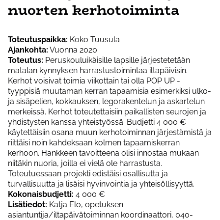
nuorten kerhotoiminta
Toteutuspaikka:
Koko Tuusula
Ajankohta:
Vuonna 2020
Toteutus:
Peruskouluikäisille lapsille järjestetetään
matalan kynnyksen harrastustoimintaa iltapäivisin.
Kerhot voisivat toimia viikottain tai olla POP UP -
tyyppisiä muutaman kerran tapaamisia esimerkiksi ulko-
ja sisäpelien, kokkauksen, legorakentelun ja askartelun
merkeissä. Kerhot toteutettaisiin paikallisten seurojen ja
yhdistysten kanssa yhteistyössä. Budjetti 4 000 €
käytettäisiin osana muun kerhotoiminnan järjestämistä ja
riittäisi noin kahdeksaan kolmen tapaamiskerran
kerhoon. Hankkeen tavoitteena olisi innostaa mukaan
niitäkin nuoria, joilla ei vielä ole harrastusta.
Toteutuessaan projekti edistäisi osallisutta ja
turvallisuutta ja lisäisi hyvinvointia ja yhteisöllisyyttä.
Kokonaisbudjetti:
4 000 €
Lisätiedot:
Katja Elo, opetuksen
asiantuntija/iltapäivätoiminnan koordinaattori, 040-