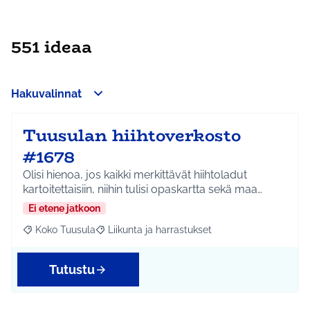
551 ideaa
Hakuvalinnat
Tuusulan hiihtoverkosto
#1678
Olisi hienoa, jos kaikki merkittävät hiihtoladut
kartoitettaisiin, niihin tulisi opaskartta sekä maa…
Ei etene jatkoon
Koko Tuusula
Liikunta ja harrastukset
Rajaa tulokset aihepiirin mukaan: Koko Tuusula
Rajaa tulokset teeman mukaan: Liikunta ja harr
Tutustu