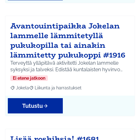
Avantouintipaikka Jokelan
lammelle lämmitetyllä
pukukopilla tai ainakin
lämmitetty pukukoppi #1916
Terveyttä ylläpitävä aktivitetti Jokelan lammelle
syksyksi ja talveksi. Edistää kuntalaisten hyvinvo…
Ei etene jatkoon
Jokela
Liikunta ja harrastukset
Rajaa tulokset aihepiirin mukaan: Jokela
Rajaa tulokset teeman mukaan: Liikunta ja harrastuks
Tutustu
Lisää roskiksia! #1681