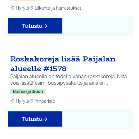
Hyrylä
Liikunta ja harrastukset
Rajaa tulokset aihepiirin mukaan: Hyrylä
Rajaa tulokset teeman mukaan: Liikunta ja harrastuks
Tutustu
Roskakoreja lisää Paijalan
alueelle #1578
Paijalan alueella on todella vähän roskakoreja. Niitä
voisi lisätä esim. bussipysäkeille ja ainakin …
Etenee jatkoon
Hyrylä
Ympäristö
Rajaa tulokset aihepiirin mukaan: Hyrylä
Rajaa tulokset teeman mukaan: Ympäristö
Tutustu