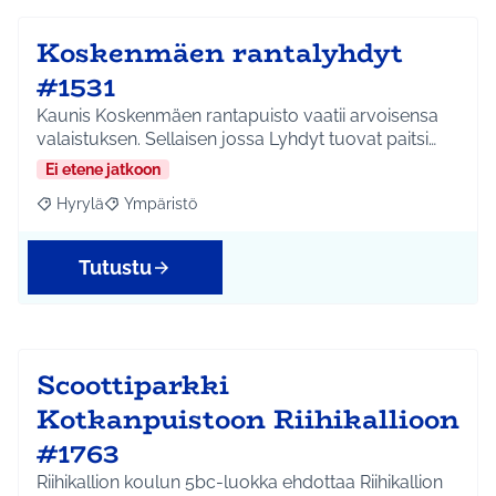
Koskenmäen rantalyhdyt
#1531
Kaunis Koskenmäen rantapuisto vaatii arvoisensa
valaistuksen. Sellaisen jossa Lyhdyt tuovat paitsi…
Ei etene jatkoon
Hyrylä
Ympäristö
Rajaa tulokset aihepiirin mukaan: Hyrylä
Rajaa tulokset teeman mukaan: Ympäristö
Tutustu
Scoottiparkki
Kotkanpuistoon Riihikallioon
#1763
Riihikallion koulun 5bc-luokka ehdottaa Riihikallion