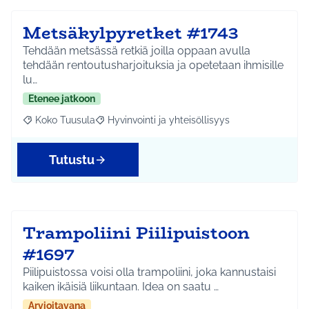
Metsäkylpyretket #1743
Tehdään metsässä retkiä joilla oppaan avulla
tehdään rentoutusharjoituksia ja opetetaan ihmisille
lu…
Etenee jatkoon
Koko Tuusula
Hyvinvointi ja yhteisöllisyys
Rajaa tulokset aihepiirin mukaan: Koko Tuusula
Rajaa tulokset teeman mukaan: Hyvinvointi ja y
Tutustu
Trampoliini Piilipuistoon
#1697
Piilipuistossa voisi olla trampoliini, joka kannustaisi
kaiken ikäisiä liikuntaan. Idea on saatu …
Arvioitavana