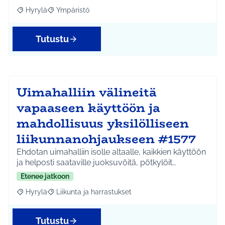
Hyrylä
Ympäristö
Rajaa tulokset aihepiirin mukaan: Hyrylä
Rajaa tulokset teeman mukaan: Ympäristö
Tutustu
Uimahalliin välineitä
vapaaseen käyttöön ja
mahdollisuus yksilölliseen
liikunnanohjaukseen #1577
Ehdotan uimahalliin isolle altaalle, kaikkien käyttöön
ja helposti saataville juoksuvöitä, pötkylöit…
Etenee jatkoon
Hyrylä
Liikunta ja harrastukset
Rajaa tulokset aihepiirin mukaan: Hyrylä
Rajaa tulokset teeman mukaan: Liikunta ja harrastuks
Tutustu