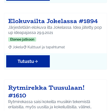
Elokuvailta Jokelassa #1894
Järjestetään elokuva ilta Jokelassa. Idea jätetty pop
up ideapajassa 29.9.2021
Etenee jatkoon
Jokela
Kulttuuri ja tapahtumat
Rajaa tulokset aihepiirin mukaan: Jokela
Rajaa tulokset teeman mukaan: Kulttuuri ja tapahtum
Tutustu
Rytmirekka Tuusulaan!
#1610
Rytmirekassa saisi kokeilla musiikin tekemistä
erilaisilla, myös uusilla ja kokeilullisilla, välinei…