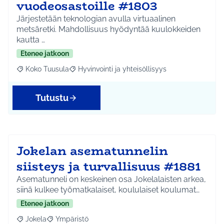
vuodeosastoille #1803
Järjestetään teknologian avulla virtuaalinen
metsäretki. Mahdollisuus hyödyntää kuulokkeiden
kautta …
Etenee jatkoon
Koko Tuusula
Hyvinvointi ja yhteisöllisyys
Rajaa tulokset aihepiirin mukaan: Koko Tuusula
Rajaa tulokset teeman mukaan: Hyvinvointi ja y
Tutustu
Jokelan asematunnelin
siisteys ja turvallisuus #1881
Asematunneli on keskeinen osa Jokelalaisten arkea,
siinä kulkee työmatkalaiset, koululaiset koulumat…
Etenee jatkoon
Jokela
Ympäristö
Rajaa tulokset aihepiirin mukaan: Jokela
Rajaa tulokset teeman mukaan: Ympäristö