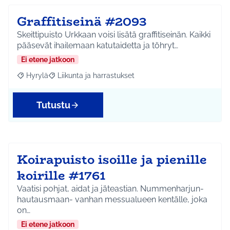
Graffitiseinä #2093
Skeittipuisto Urkkaan voisi lisätä graffitiseinän. Kaikki
pääsevät ihailemaan katutaidetta ja töhryt…
Ei etene jatkoon
Hyrylä
Liikunta ja harrastukset
Rajaa tulokset aihepiirin mukaan: Hyrylä
Rajaa tulokset teeman mukaan: Liikunta ja harrastuks
Tutustu
Koirapuisto isoille ja pienille
koirille #1761
Vaatisi pohjat, aidat ja jäteastian. Nummenharjun-
hautausmaan- vanhan messualueen kentälle, joka
on…
Ei etene jatkoon