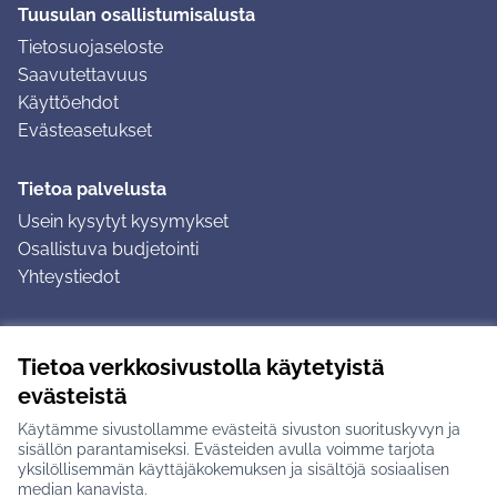
Tuusulan osallistumisalusta
Tietosuojaseloste
Saavutettavuus
Käyttöehdot
Evästeasetukset
Tietoa palvelusta
Usein kysytyt kysymykset
Osallistuva budjetointi
Yhteystiedot
Ohjeet
Tietoa verkkosivustolla käytetyistä
Ohjeet kirjautumiseen
evästeistä
Ohjeet kommentin jättämiseen
Käytämme sivustollamme evästeitä sivuston suorituskyvyn ja
sisällön parantamiseksi. Evästeiden avulla voimme tarjota
yksilöllisemmän käyttäjäkokemuksen ja sisältöjä sosiaalisen
median kanavista.