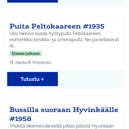
Puita Peltokaareen #1935
Olisi hienoa saada hyötypuita Peltokaareen,
esimerkiksi kirsikka- ja omenapuita. Ne parantaisivat
al…
Etenee jatkoon
Jokela
Ympäristö
Rajaa tulokset aihepiirin mukaan: Jokela
Rajaa tulokset teeman mukaan: Ympäristö
Tutustu
Bussilla suoraan Hyvinkäälle
#1958
Yhdellä liikennevälineellä pitäisi päästä Hyvinkään