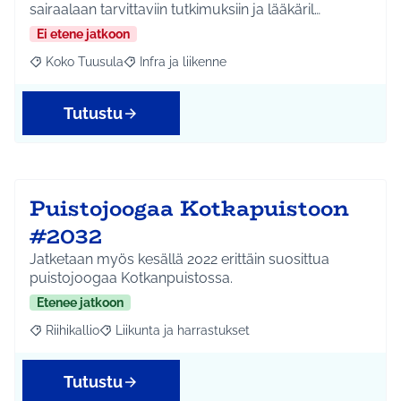
sairaalaan tarvittaviin tutkimuksiin ja lääkäril…
Ei etene jatkoon
Koko Tuusula
Infra ja liikenne
Rajaa tulokset aihepiirin mukaan: Koko Tuusula
Rajaa tulokset teeman mukaan: Infra ja liikenne
Tutustu
Puistojoogaa Kotkapuistoon
#2032
Jatketaan myös kesällä 2022 erittäin suosittua
puistojoogaa Kotkanpuistossa.
Etenee jatkoon
Riihikallio
Liikunta ja harrastukset
Rajaa tulokset aihepiirin mukaan: Riihikallio
Rajaa tulokset teeman mukaan: Liikunta ja harrastu
Tutustu