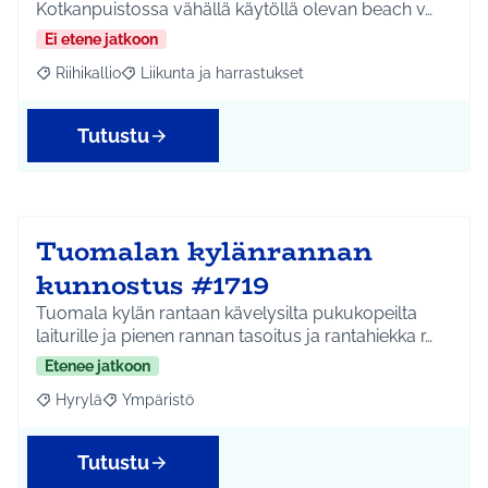
Kotkanpuistossa vähällä käytöllä olevan beach v…
Ei etene jatkoon
Riihikallio
Liikunta ja harrastukset
Rajaa tulokset aihepiirin mukaan: Riihikallio
Rajaa tulokset teeman mukaan: Liikunta ja harrastu
Tutustu
Tuomalan kylänrannan
kunnostus #1719
Tuomala kylän rantaan kävelysilta pukukopeilta
laiturille ja pienen rannan tasoitus ja rantahiekka r…
Etenee jatkoon
Hyrylä
Ympäristö
Rajaa tulokset aihepiirin mukaan: Hyrylä
Rajaa tulokset teeman mukaan: Ympäristö
Tutustu