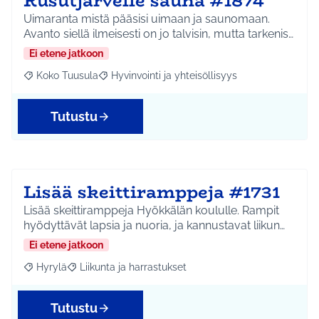
Rusutjärvelle sauna #1874
Uimaranta mistä pääsisi uimaan ja saunomaan.
Avanto siellä ilmeisesti on jo talvisin, mutta tarkenis…
Ei etene jatkoon
Koko Tuusula
Hyvinvointi ja yhteisöllisyys
Rajaa tulokset aihepiirin mukaan: Koko Tuusula
Rajaa tulokset teeman mukaan: Hyvinvointi ja y
Tutustu
Lisää skeittiramppeja #1731
Lisää skeittiramppeja Hyökkälän koululle. Rampit
hyödyttävät lapsia ja nuoria, ja kannustavat liikun…
Ei etene jatkoon
Hyrylä
Liikunta ja harrastukset
Rajaa tulokset aihepiirin mukaan: Hyrylä
Rajaa tulokset teeman mukaan: Liikunta ja harrastuks
Tutustu