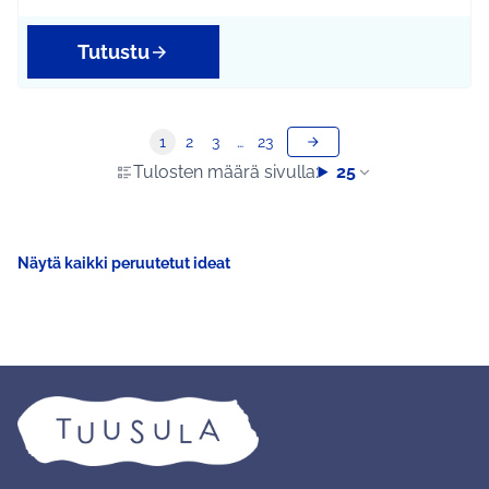
Tutustu
1
2
3
…
23
Tulosten määrä sivulla:
25
Näytä kaikki peruutetut ideat