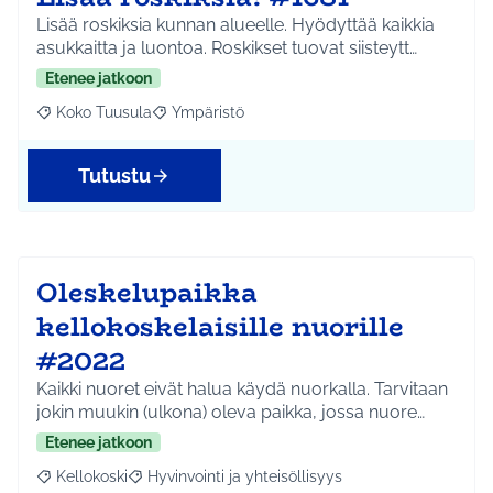
Lisää roskiksia kunnan alueelle. Hyödyttää kaikkia
asukkaitta ja luontoa. Roskikset tuovat siisteytt…
Etenee jatkoon
Koko Tuusula
Ympäristö
Rajaa tulokset aihepiirin mukaan: Koko Tuusula
Rajaa tulokset teeman mukaan: Ympäristö
Tutustu
Oleskelupaikka
kellokoskelaisille nuorille
#2022
Kaikki nuoret eivät halua käydä nuorkalla. Tarvitaan
jokin muukin (ulkona) oleva paikka, jossa nuore…
Etenee jatkoon
Kellokoski
Hyvinvointi ja yhteisöllisyys
Rajaa tulokset aihepiirin mukaan: Kellokoski
Rajaa tulokset teeman mukaan: Hyvinvointi ja yhtei