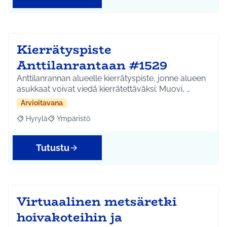
Kierrätyspiste
Anttilanrantaan #1529
Anttilanrannan alueelle kierrätyspiste, jonne alueen
asukkaat voivat viedä kierrätettäväksi: Muovi, …
Arvioitavana
Hyrylä
Ympäristö
Rajaa tulokset aihepiirin mukaan: Hyrylä
Rajaa tulokset teeman mukaan: Ympäristö
Tutustu
Virtuaalinen metsäretki
hoivakoteihin ja