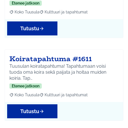
Etenee jatkoon
Koko Tuusula
Kulttuuri ja tapahtumat
Rajaa tulokset aihepiirin mukaan: Koko Tuusula
Rajaa tulokset teeman mukaan: Kulttuuri ja ta
Tutustu
Koiratapahtuma #1611
Tuusulan koiratapahtuma! Tapahtumaan voisi
tuoda oma koira sekä paijata ja hoitaa muiden
koiria. Tap…
Etenee jatkoon
Koko Tuusula
Kulttuuri ja tapahtumat
Rajaa tulokset aihepiirin mukaan: Koko Tuusula
Rajaa tulokset teeman mukaan: Kulttuuri ja ta
Tutustu