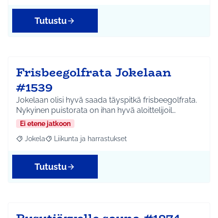
Tutustu
Frisbeegolfrata Jokelaan
#1539
Jokelaan olisi hyvä saada täyspitkä frisbeegolfrata.
Nykyinen puistorata on ihan hyvä aloittelijoil…
Ei etene jatkoon
Jokela
Liikunta ja harrastukset
Rajaa tulokset aihepiirin mukaan: Jokela
Rajaa tulokset teeman mukaan: Liikunta ja harrastuks
Tutustu