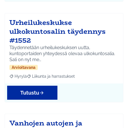
Urheilukeskukse
ulkokuntosalin täydennys
#1552
Täydennetään urheilukeskuksen uutta,
kuntoportaiden yhteydessä olevaa ulkokuntosalia.
Sali on nyt me…
Arvioitavana
Hyrylä
Liikunta ja harrastukset
Rajaa tulokset aihepiirin mukaan: Hyrylä
Rajaa tulokset teeman mukaan: Liikunta ja harrastuks
Tutustu
Vanhojen autojen ja