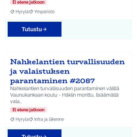
Ei etene jatkoon
Hyrylä
Ympäristö
Rajaa tulokset aihepiirin mukaan: Hyrylä
Rajaa tulokset teeman mukaan: Ympäristö
Tutustu
Nahkelantien turvallisuuden
ja valaistuksen
parantaminen #2087
Nahkelantien turvallisuuden parantaminen välillä
Vaunukankaan koulu - Häklin monttu, lisäämällä
vala…
Ei etene jatkoon
Hyrylä
Infra ja liikenne
Rajaa tulokset aihepiirin mukaan: Hyrylä
Rajaa tulokset teeman mukaan: Infra ja liikenne
Tutustu