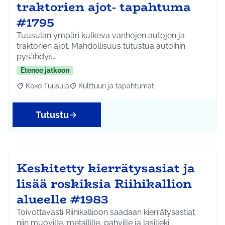
traktorien ajot- tapahtuma
#1795
Tuusulan ympäri kulkeva vanhojen autojen ja
traktorien ajot. Mahdollisuus tutustua autoihin
pysähdys…
Etenee jatkoon
Koko Tuusula
Kulttuuri ja tapahtumat
Rajaa tulokset aihepiirin mukaan: Koko Tuusula
Rajaa tulokset teeman mukaan: Kulttuuri ja ta
Tutustu
Keskitetty kierrätysasiat ja
lisää roskiksia Riihikallion
alueelle #1983
Toivottavasti Riihikallioon saadaan kierrätysastiat
niin muoville, metallille, pahville ja lasilleki…