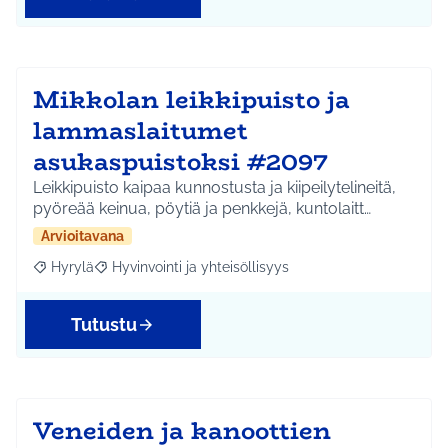
Mikkolan leikkipuisto ja
lammaslaitumet
asukaspuistoksi #2097
Leikkipuisto kaipaa kunnostusta ja kiipeilytelineitä,
pyöreää keinua, pöytiä ja penkkejä, kuntolaitt…
Arvioitavana
Hyrylä
Hyvinvointi ja yhteisöllisyys
Rajaa tulokset aihepiirin mukaan: Hyrylä
Rajaa tulokset teeman mukaan: Hyvinvointi ja yhteisöl
Tutustu
Veneiden ja kanoottien