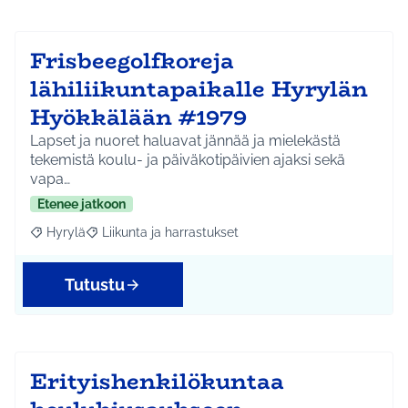
Frisbeegolfkoreja
lähiliikuntapaikalle Hyrylän
Hyökkälään #1979
Lapset ja nuoret haluavat jännää ja mielekästä
tekemistä koulu- ja päiväkotipäivien ajaksi sekä
vapa…
Etenee jatkoon
Hyrylä
Liikunta ja harrastukset
Rajaa tulokset aihepiirin mukaan: Hyrylä
Rajaa tulokset teeman mukaan: Liikunta ja harrastuks
Tutustu
Erityishenkilökuntaa