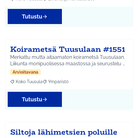
Rajaa tulokset aihepiirin mukaan: Koko Tuusula
Rajaa tulokset teeman mukaan: Liikunta ja harr
Tutustu
Koirametsä Tuusulaan #1551
Merkattu mutta aitaamaton koirametsä Tuusulaan.
Liikunta monipuolisessa maastossa ja seurustelu …
Arvioitavana
Koko Tuusula
Ympäristö
Rajaa tulokset aihepiirin mukaan: Koko Tuusula
Rajaa tulokset teeman mukaan: Ympäristö
Tutustu
Siltoja lähimetsien poluille