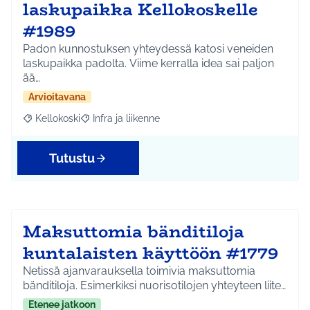
laskupaikka Kellokoskelle
#1989
Padon kunnostuksen yhteydessä katosi veneiden
laskupaikka padolta. Viime kerralla idea sai paljon
ää…
Arvioitavana
Kellokoski
Infra ja liikenne
Rajaa tulokset aihepiirin mukaan: Kellokoski
Rajaa tulokset teeman mukaan: Infra ja liikenne
Tutustu
Maksuttomia bänditiloja
kuntalaisten käyttöön #1779
Netissä ajanvarauksella toimivia maksuttomia
bänditiloja. Esimerkiksi nuorisotilojen yhteyteen liite…
Etenee jatkoon