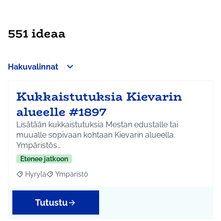
551 ideaa
Hakuvalinnat
Kukkaistutuksia Kievarin
alueelle #1897
Lisätään kukkaistutuksia Mestan edustalle tai
muualle sopivaan kohtaan Kievarin alueella.
Ympäristös…
Etenee jatkoon
Hyrylä
Ympäristö
Rajaa tulokset aihepiirin mukaan: Hyrylä
Rajaa tulokset teeman mukaan: Ympäristö
Tutustu