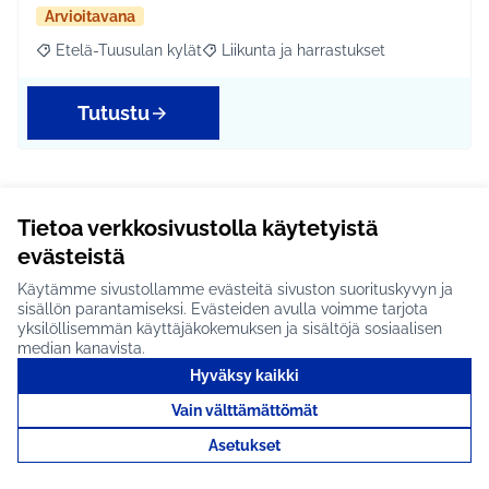
Arvioitavana
Etelä-Tuusulan kylät
Liikunta ja harrastukset
Rajaa tulokset aihepiirin mukaan: Etelä-Tuusulan kylät
Rajaa tulokset teeman mukaan: Liikunta
Tutustu
Vanhankylän koululle
Tietoa verkkosivustolla käytetyistä
siirrettävä opetuskeittiö
evästeistä
#1933
Käytämme sivustollamme evästeitä sivuston suorituskyvyn ja
sisällön parantamiseksi. Evästeiden avulla voimme tarjota
Vanhankylän koululla ei voida tällä hetkellä järjestää
yksilöllisemmän käyttäjäkokemuksen ja sisältöjä sosiaalisen
lasten kokkikursseja tms. sillä koulun keitti…
median kanavista.
Hyväksy kaikki
Arvioitavana
Vain välttämättömät
Jokela
Hyvinvointi ja yhteisöllisyys
Rajaa tulokset aihepiirin mukaan: Jokela
Rajaa tulokset teeman mukaan: Hyvinvointi ja yhteisöl
Asetukset
Tutustu