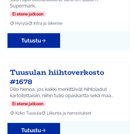
Supermark…
Ei etene jatkoon
Hyrylä
Infra ja liikenne
Rajaa tulokset aihepiirin mukaan: Hyrylä
Rajaa tulokset teeman mukaan: Infra ja liikenne
Tutustu
Tuusulan hiihtoverkosto
#1678
Olisi hienoa, jos kaikki merkittävät hiihtoladut
kartoitettaisiin, niihin tulisi opaskartta sekä maa…
Ei etene jatkoon
Koko Tuusula
Liikunta ja harrastukset
Rajaa tulokset aihepiirin mukaan: Koko Tuusula
Rajaa tulokset teeman mukaan: Liikunta ja harr
Tutustu