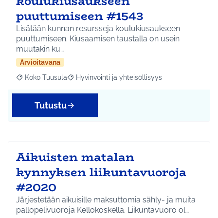
koulukiusaukseen
puuttumiseen #1543
Lisätään kunnan resursseja koulukiusaukseen
puuttumiseen. Kiusaamisen taustalla on usein
muutakin ku…
Arvioitavana
Koko Tuusula
Hyvinvointi ja yhteisöllisyys
Rajaa tulokset aihepiirin mukaan: Koko Tuusula
Rajaa tulokset teeman mukaan: Hyvinvointi ja y
Tutustu
Aikuisten matalan
kynnyksen liikuntavuoroja
#2020
Järjestetään aikuisille maksuttomia sähly- ja muita
pallopelivuoroja Kellokoskella. Liikuntavuoro ol…