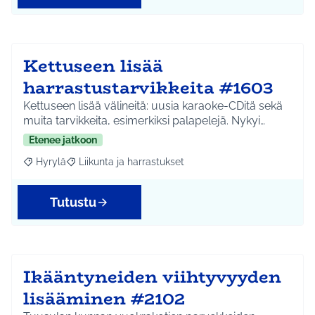
Kettuseen lisää
harrastustarvikkeita #1603
Kettuseen lisää välineitä: uusia karaoke-CDitä sekä
muita tarvikkeita, esimerkiksi palapelejä. Nykyi…
Etenee jatkoon
Hyrylä
Liikunta ja harrastukset
Rajaa tulokset aihepiirin mukaan: Hyrylä
Rajaa tulokset teeman mukaan: Liikunta ja harrastuks
Tutustu
Ikääntyneiden viihtyvyyden
lisääminen #2102