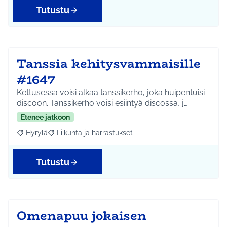
Tutustu
Tanssia kehitysvammaisille
#1647
Kettusessa voisi alkaa tanssikerho, joka huipentuisi
discoon. Tanssikerho voisi esiintyä discossa, j…
Etenee jatkoon
Hyrylä
Liikunta ja harrastukset
Rajaa tulokset aihepiirin mukaan: Hyrylä
Rajaa tulokset teeman mukaan: Liikunta ja harrastuks
Tutustu
Omenapuu jokaisen