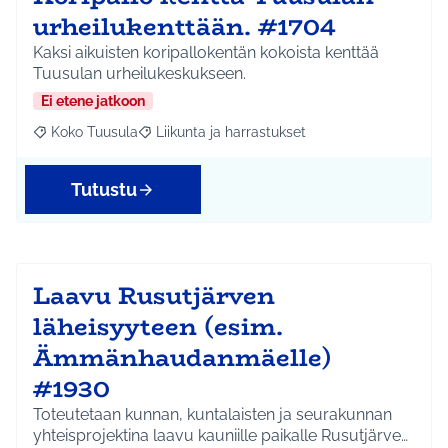
urheilukenttään. #1704
Kaksi aikuisten koripallokentän kokoista kenttää
Tuusulan urheilukeskukseen.
Ei etene jatkoon
Koko Tuusula
Liikunta ja harrastukset
Rajaa tulokset aihepiirin mukaan: Koko Tuusula
Rajaa tulokset teeman mukaan: Liikunta ja harr
Tutustu
Laavu Rusutjärven
läheisyyteen (esim.
Ämmänhaudanmäelle)
#1930
Toteutetaan kunnan, kuntalaisten ja seurakunnan
yhteisprojektina laavu kauniille paikalle Rusutjärve…