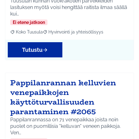
Tuusulan kunnan vuokrakotien parvekkeiden
lasituksen myötä voisi hengittää raitista ilmaa säällä
kui…
Ei etene jatkoon
Koko Tuusula
Hyvinvointi ja yhteisöllisyys
Rajaa tulokset aihepiirin mukaan: Koko Tuusula
Rajaa tulokset teeman mukaan: Hyvinvointi ja y
Tutustu
Pappilanrannan kelluvien
venepaikkojen
käyttöturvallisuuden
parantaminen #2065
Pappilanrannassa on 71 venepaikkaa joista noin
puolet on puomillisia "kelluvan" veneen paikkoja.
Ven…