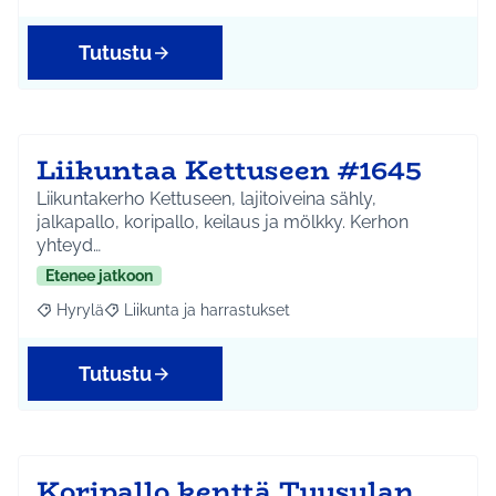
Tutustu
Liikuntaa Kettuseen #1645
Liikuntakerho Kettuseen, lajitoiveina sähly,
jalkapallo, koripallo, keilaus ja mölkky. Kerhon
yhteyd…
Etenee jatkoon
Hyrylä
Liikunta ja harrastukset
Rajaa tulokset aihepiirin mukaan: Hyrylä
Rajaa tulokset teeman mukaan: Liikunta ja harrastuks
Tutustu
Koripallo kenttä Tuusulan