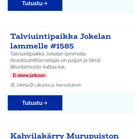
Tutustu
Talviuintipaikka Jokelan
lammelle #1585
Talviuintipaikka Jokelan lammelle.
Avantouintiharrastajia on paljon ja tämä
liikuntamuoto kattaa kai…
Ei etene jatkoon
Jokela
Liikunta ja harrastukset
Rajaa tulokset aihepiirin mukaan: Jokela
Rajaa tulokset teeman mukaan: Liikunta ja harrastuks
Tutustu
Kahvilakärry Murupuiston