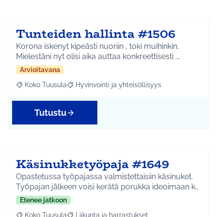
Tunteiden hallinta #1506
Korona iskenyt kipeästi nuoriin , toki muihinkin.
Mielestäni nyt olisi aika auttaa konkreettisesti .…
Arvioitavana
Koko Tuusula
Hyvinvointi ja yhteisöllisyys
Rajaa tulokset aihepiirin mukaan: Koko Tuusula
Rajaa tulokset teeman mukaan: Hyvinvointi ja y
Tutustu
Käsinukketyöpaja #1649
Opastetussa työpajassa valmistettaisiin käsinuket.
Työpajan jälkeen voisi kerätä porukka ideoimaan k…
Etenee jatkoon
Koko Tuusula
Liikunta ja harrastukset