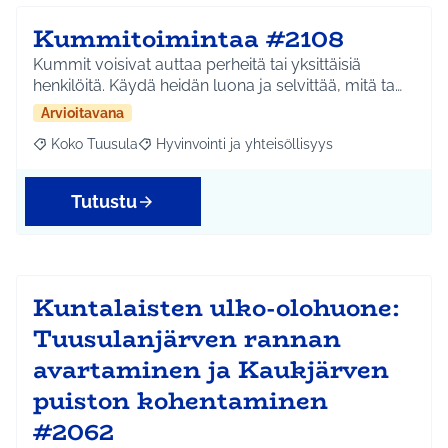
Kummitoimintaa #2108
Kummit voisivat auttaa perheitä tai yksittäisiä
henkilöitä. Käydä heidän luona ja selvittää, mitä ta…
Arvioitavana
Koko Tuusula
Hyvinvointi ja yhteisöllisyys
Rajaa tulokset aihepiirin mukaan: Koko Tuusula
Rajaa tulokset teeman mukaan: Hyvinvointi ja y
Tutustu
Kuntalaisten ulko-olohuone:
Tuusulanjärven rannan
avartaminen ja Kaukjärven
puiston kohentaminen
#2062