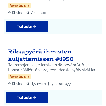
Arvioitavana
Riihikallio
Ympäristö
Rajaa tulokset aihepiirin mukaan: Riihikallio
Rajaa tulokset teeman mukaan: Ympäristö
Tutustu
Riksapyörä ihmisten
kuljettamiseen #1950
"Mummojen" kuljettamiseen riksapyörä Yrjö- ja
Hanna-säätiön läheisyyteen. Ideasta hyötyisivät ka…
Arvioitavana
Riihikallio
Hyvinvointi ja yhteisöllisyys
Rajaa tulokset aihepiirin mukaan: Riihikallio
Rajaa tulokset teeman mukaan: Hyvinvointi ja yhtei
Tutustu