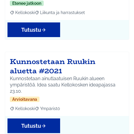
Etenee jatkoon
Kellokoski
Liikunta ja harrastukset
Rajaa tulokset aihepiirin mukaan: Kellokoski
Rajaa tulokset teeman mukaan: Liikunta ja harrast
Tutustu
Kunnostetaan Ruukin
aluetta #2021
Kunnostetaan ainutlaatuisen Ruukin alueen
ympäristöä. Idea saatu Kellokosken ideapajassa
23.10.
Arvioitavana
Kellokoski
Ympäristö
Rajaa tulokset aihepiirin mukaan: Kellokoski
Rajaa tulokset teeman mukaan: Ympäristö
Tutustu