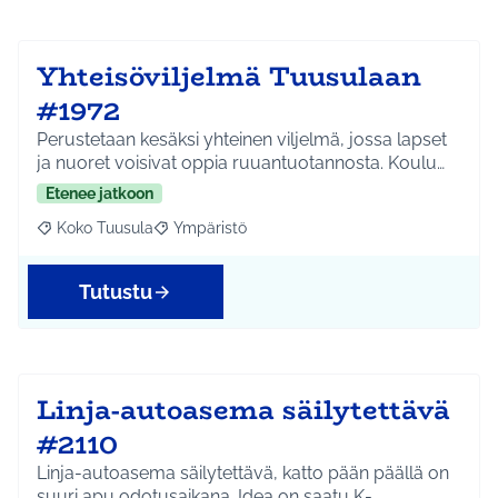
Yhteisöviljelmä Tuusulaan
#1972
Perustetaan kesäksi yhteinen viljelmä, jossa lapset
ja nuoret voisivat oppia ruuantuotannosta. Koulu…
Etenee jatkoon
Koko Tuusula
Ympäristö
Rajaa tulokset aihepiirin mukaan: Koko Tuusula
Rajaa tulokset teeman mukaan: Ympäristö
Tutustu
Linja-autoasema säilytettävä
#2110
Linja-autoasema säilytettävä, katto pään päällä on
suuri apu odotusaikana. Idea on saatu K-