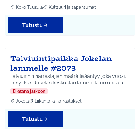
Koko Tuusula
Kulttuuri ja tapahtumat
Rajaa tulokset aihepiirin mukaan: Koko Tuusula
Rajaa tulokset teeman mukaan: Kulttuuri ja ta
Tutustu
Talviuintipaikka Jokelan
lammelle #2073
Talviuinnin harrastajien määrä lisääntyy joka vuosi,
ja nyt kun Jokelan keskustan lammella on upea u…
Ei etene jatkoon
Jokela
Liikunta ja harrastukset
Rajaa tulokset aihepiirin mukaan: Jokela
Rajaa tulokset teeman mukaan: Liikunta ja harrastuks
Tutustu