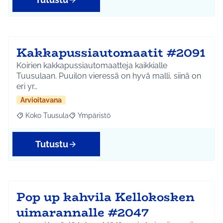
Kakkapussiautomaatit #2091
Koirien kakkapussiautomaatteja kaikkialle
Tuusulaan. Puuilon vieressä on hyvä malli, siinä on
eri yr…
Arvioitavana
Koko Tuusula
Ympäristö
Rajaa tulokset aihepiirin mukaan: Koko Tuusula
Rajaa tulokset teeman mukaan: Ympäristö
Tutustu
Pop up kahvila Kellokosken
uimarannalle #2047