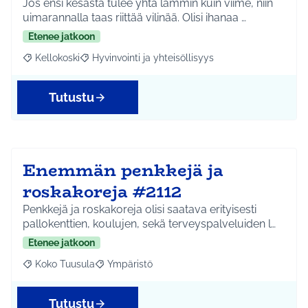
Jos ensi kesästä tulee yhtä lämmin kuin viime, niin
uimarannalla taas riittää vilinää. Olisi ihanaa …
Etenee jatkoon
Kellokoski
Hyvinvointi ja yhteisöllisyys
Rajaa tulokset aihepiirin mukaan: Kellokoski
Rajaa tulokset teeman mukaan: Hyvinvointi ja yhtei
Tutustu
Enemmän penkkejä ja
roskakoreja #2112
Penkkejä ja roskakoreja olisi saatava erityisesti
pallokenttien, koulujen, sekä terveyspalveluiden l…
Etenee jatkoon
Koko Tuusula
Ympäristö
Rajaa tulokset aihepiirin mukaan: Koko Tuusula
Rajaa tulokset teeman mukaan: Ympäristö
Tutustu