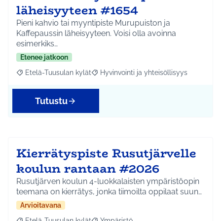
läheisyyteen #1654
Pieni kahvio tai myyntipiste Murupuiston ja
Kaffepaussin läheisyyteen. Voisi olla avoinna
esimerkiks…
Etenee jatkoon
Etelä-Tuusulan kylät
Hyvinvointi ja yhteisöllisyys
Rajaa tulokset aihepiirin mukaan: Etelä-Tuusulan kylät
Rajaa tulokset teeman mukaan: Hyvinvoin
Tutustu
Kierrätyspiste Rusutjärvelle
koulun rantaan #2026
Rusutjärven koulun 4-luokkalaisten ympäristöopin
teemana on kierrätys, jonka tiimoilta oppilaat suun…
Arvioitavana
Etelä-Tuusulan kylät
Ympäristö