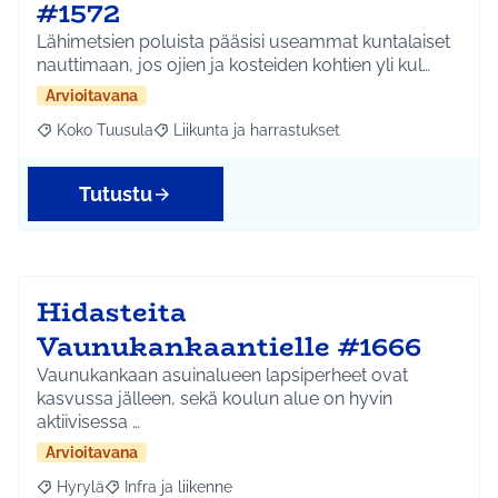
#1572
Lähimetsien poluista pääsisi useammat kuntalaiset
nauttimaan, jos ojien ja kosteiden kohtien yli kul…
Arvioitavana
Koko Tuusula
Liikunta ja harrastukset
Rajaa tulokset aihepiirin mukaan: Koko Tuusula
Rajaa tulokset teeman mukaan: Liikunta ja harr
Tutustu
Hidasteita
Vaunukankaantielle #1666
Vaunukankaan asuinalueen lapsiperheet ovat
kasvussa jälleen, sekä koulun alue on hyvin
aktiivisessa …
Arvioitavana
Hyrylä
Infra ja liikenne
Rajaa tulokset aihepiirin mukaan: Hyrylä
Rajaa tulokset teeman mukaan: Infra ja liikenne