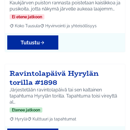
Kaukjärven puiston rannasta poistetaan kaislikkoa ja
pusikoita, jotta näkymä järvelle aukeaa laajemm…
Ei etene jatkoon
Koko Tuusula
Hyvinvointi ja yhteisöllisyys
Rajaa tulokset aihepiirin mukaan: Koko Tuusula
Rajaa tulokset teeman mukaan: Hyvinvointi ja y
Tutustu
Ravintolapäivä Hyrylän
torilla #1898
Järjestetään ravintolapäivä tai sen kaltainen
tapahtuma Hyrylän torilla. Tapahtuma toisi vireyttä
al…
Etenee jatkoon
Hyrylä
Kulttuuri ja tapahtumat
Rajaa tulokset aihepiirin mukaan: Hyrylä
Rajaa tulokset teeman mukaan: Kulttuuri ja tapahtum