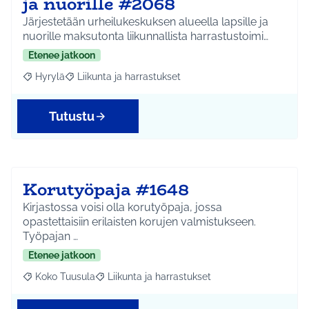
ja nuorille #2068
Järjestetään urheilukeskuksen alueella lapsille ja
nuorille maksutonta liikunnallista harrastustoimi…
Etenee jatkoon
Hyrylä
Liikunta ja harrastukset
Rajaa tulokset aihepiirin mukaan: Hyrylä
Rajaa tulokset teeman mukaan: Liikunta ja harrastuks
Tutustu
Korutyöpaja #1648
Kirjastossa voisi olla korutyöpaja, jossa
opastettaisiin erilaisten korujen valmistukseen.
Työpajan …
Etenee jatkoon
Koko Tuusula
Liikunta ja harrastukset
Rajaa tulokset aihepiirin mukaan: Koko Tuusula
Rajaa tulokset teeman mukaan: Liikunta ja harr