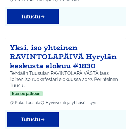
Rajaa tulokset aihepiirin mukaan: Etelä-Tuusulan kylät
Rajaa tulokset teeman mukaan: Ympäri
Tutustu
Yksi, iso yhteinen
RAVINTOLAPÄIVÄ Hyrylän
keskusta elokuu #1830
Tehdään Tuusulan RAVINTOLAPÄIVÄSTÄ taas
iloinen iso ruokafestari elokuussa 2022. Perinteinen
Tuusu…
Etenee jatkoon
Koko Tuusula
Hyvinvointi ja yhteisöllisyys
Rajaa tulokset aihepiirin mukaan: Koko Tuusula
Rajaa tulokset teeman mukaan: Hyvinvointi ja y
Tutustu