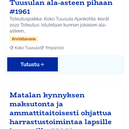
Tuusulan ala-asteen pihaan
#1961
Toteutuspaikka: Koko Tuusula Ajankohta: kevät
2022 Toteutus: Istutetaan kunnan jokaisen ala-
asteen…
Arvioitavana
Koko Tuusula
Ympäristö
Rajaa tulokset aihepiirin mukaan: Koko Tuusula
Rajaa tulokset teeman mukaan: Ympäristö
Tutustu
Matalan kynnyksen
maksutonta ja
ammattitaitoisesti ohjattua
harrastustoimintaa lapsille