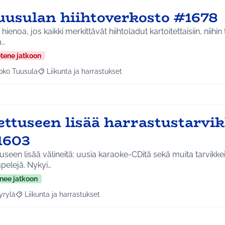
uusulan hiihtoverkosto #1678
i hienoa, jos kaikki merkittävät hiihtoladut kartoitettaisiin, niihi
…
etene jatkoon
oko Tuusula
Liikunta ja harrastukset
aa tulokset aihepiirin mukaan: Koko Tuusula
Rajaa tulokset teeman mukaan: Liikunta ja harrastukset
ettuseen lisää harrastustarvik
1603
useen lisää välineitä: uusia karaoke-CDitä sekä muita tarvikkei
pelejä. Nykyi…
nee jatkoon
yrylä
Liikunta ja harrastukset
a tulokset aihepiirin mukaan: Hyrylä
Rajaa tulokset teeman mukaan: Liikunta ja harrastukset