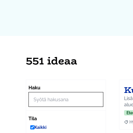
551 ideaa
K
Haku
Lisä
alue
Ete
Tila
H
Raja
Kaikki