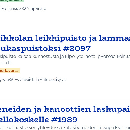
oko Tuusula
Ympäristö
aa tulokset aihepiirin mukaan: Koko Tuusula
Rajaa tulokset teeman mukaan: Ympäristö
ikkolan leikkipuisto ja lamma
sukaspuistoksi #2097
kipuisto kaipaa kunnostusta ja kiipeilytelineitä, pyöreää keinu
olaitt…
ioitavana
yrylä
Hyvinvointi ja yhteisöllisyys
a tulokset aihepiirin mukaan: Hyrylä
Rajaa tulokset teeman mukaan: Hyvinvointi ja yhteisöllisyys
eneiden ja kanoottien laskupa
ellokoskelle #1989
on kunnostuksen yhteydessä katosi veneiden laskupaikka pado