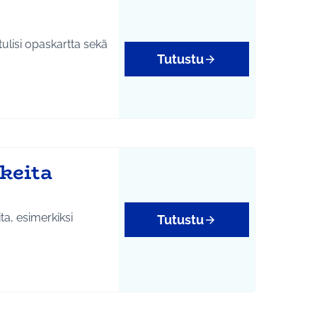
n tulisi opaskartta sekä
Tutustu
keita
ta, esimerkiksi
Tutustu