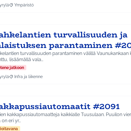
yrylä
Ympäristö
a tulokset aihepiirin mukaan: Hyrylä
Rajaa tulokset teeman mukaan: Ympäristö
ahkelantien turvallisuuden ja
alaistuksen parantaminen #2
kelantien turvallisuuden parantaminen välillä Vaunukankaan k
tu, lisäämällä vala…
etene jatkoon
yrylä
Infra ja liikenne
a tulokset aihepiirin mukaan: Hyrylä
Rajaa tulokset teeman mukaan: Infra ja liikenne
akkapussiautomaatit #2091
ien kakkapussiautomaatteja kaikkialle Tuusulaan. Puuilon vie
ä on eri yr…
ioitavana