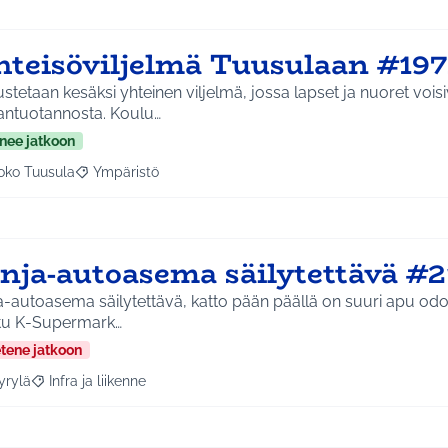
hteisöviljelmä Tuusulaan #19
stetaan kesäksi yhteinen viljelmä, jossa lapset ja nuoret vois
antuotannosta. Koulu…
nee jatkoon
oko Tuusula
Ympäristö
aa tulokset aihepiirin mukaan: Koko Tuusula
Rajaa tulokset teeman mukaan: Ympäristö
inja-autoasema säilytettävä #2
a-autoasema säilytettävä, katto pään päällä on suuri apu odo
tu K-Supermark…
etene jatkoon
yrylä
Infra ja liikenne
a tulokset aihepiirin mukaan: Hyrylä
Rajaa tulokset teeman mukaan: Infra ja liikenne