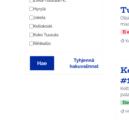
Etelä-Tuusulan kylät
T
Hyrylä
Olis
Jokela
maa
Kellokoski
Ei 
Koko Tuusula
K
Raj
Riihikallio
Tyhjennä
Hae
hakuvalinnat
K
#
Kett
pala
Ete
H
Raja