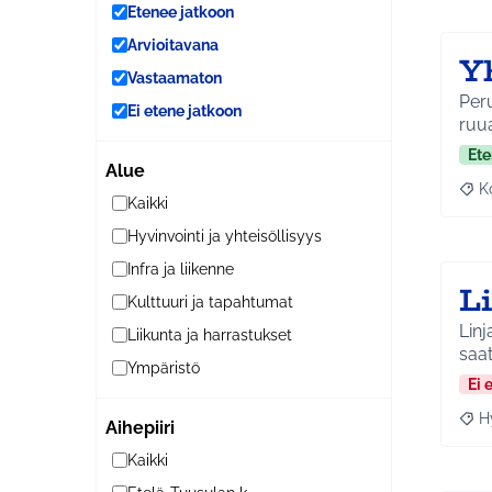
Etenee jatkoon
Arvioitavana
Y
Vastaamaton
Peru
Ei etene jatkoon
ruu
Ete
Alue
K
Raj
Kaikki
Hyvinvointi ja yhteisöllisyys
Infra ja liikenne
L
Kulttuuri ja tapahtumat
Linj
Liikunta ja harrastukset
saa
Ympäristö
Ei 
H
Aihepiiri
Raja
Kaikki