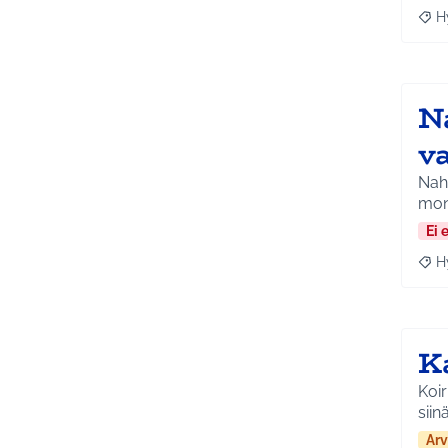
H
Raja
N
v
Nah
mont
Ei 
H
Raja
K
Koir
siin
Arv