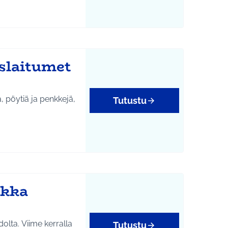
slaitumet
a, pöytiä ja penkkejä,
Tutustu
ikka
lta. Viime kerralla
Tutustu