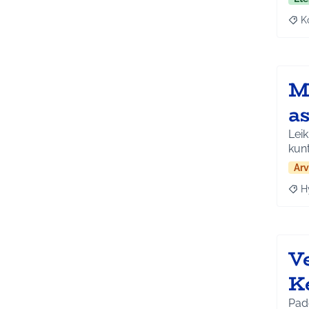
K
Raj
M
a
Leik
kunt
Arv
H
Raja
V
K
Pad