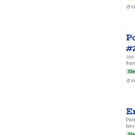
K
Raj
P
#
Jos 
ihan
Ete
K
Raja
E
Penk
terv
Ete