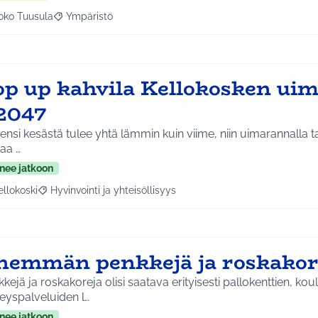
oko Tuusula
Ympäristö
aa tulokset aihepiirin mukaan: Koko Tuusula
Rajaa tulokset teeman mukaan: Ympäristö
op up kahvila Kellokosken ui
2047
ensi kesästä tulee yhtä lämmin kuin viime, niin uimarannalla taas
aa …
nee jatkoon
ellokoski
Hyvinvointi ja yhteisöllisyys
a tulokset aihepiirin mukaan: Kellokoski
Rajaa tulokset teeman mukaan: Hyvinvointi ja yhteisöllisyys
nemmän penkkejä ja roskakor
kejä ja roskakoreja olisi saatava erityisesti pallokenttien, kou
eyspalveluiden l…
nee jatkoon