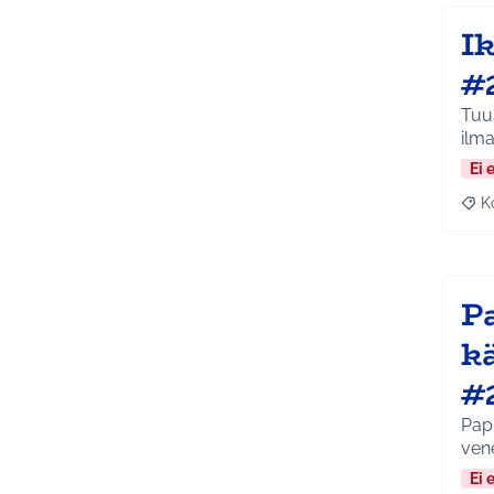
I
#
Tuus
ilma
Ei 
K
Raj
P
k
#
Papp
ven
Ei 