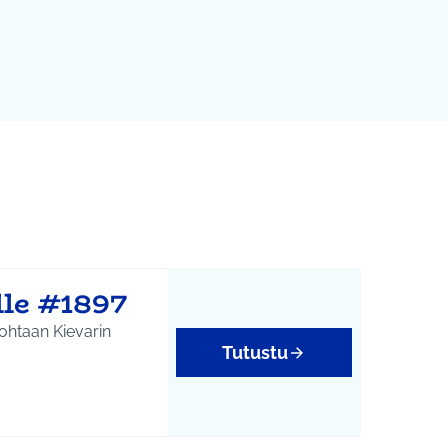
lle #1897
ohtaan Kievarin
Tutustu