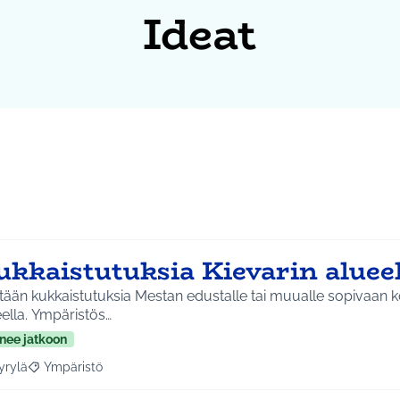
Ideat
ukkaistutuksia Kievarin aluee
tään kukkaistutuksia Mestan edustalle tai muualle sopivaan k
ella. Ympäristös…
nee jatkoon
yrylä
Ympäristö
a tulokset aihepiirin mukaan: Hyrylä
Rajaa tulokset teeman mukaan: Ympäristö