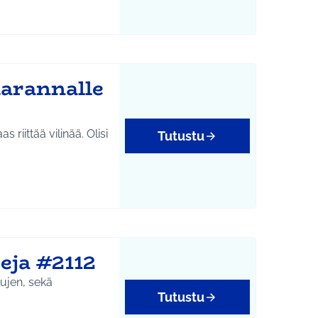
marannalle
 riittää vilinää. Olisi
Tutustu
eja #2112
lujen, sekä
Tutustu