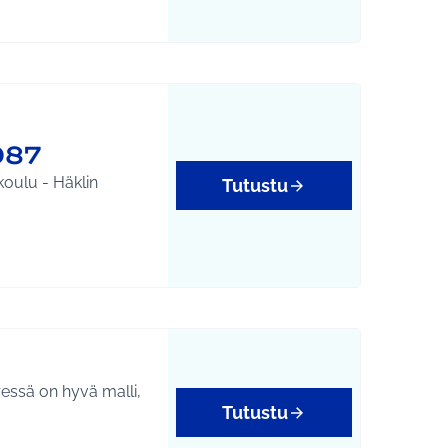
087
oulu - Häklin
Tutustu
ressä on hyvä malli,
Tutustu