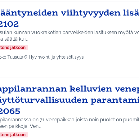
kääntyneiden viihtyvyyden li
2102
ulan kunnan vuokrakotien parvekkeiden lasituksen myötä voisi
a säällä kui…
etene jatkoon
oko Tuusula
Hyvinvointi ja yhteisöllisyys
aa tulokset aihepiirin mukaan: Koko Tuusula
Rajaa tulokset teeman mukaan: Hyvinvointi ja yhteisöllis
appilanrannan kelluvien vene
äyttöturvallisuuden parantam
2065
ilanrannassa on 71 venepaikkaa joista noin puolet on puomill
een paikkoja. Ven…
etene jatkoon