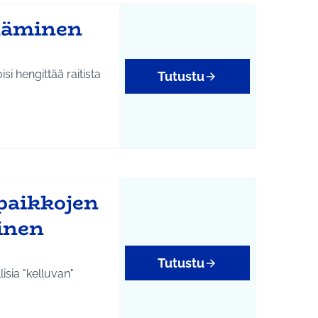
sääminen
 hengittää raitista
Tutustu
yys
paikkojen
inen
Tutustu
isia "kelluvan"