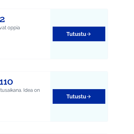
72
ivat oppia
Tutustu
110
tusaikana. Idea on
Tutustu