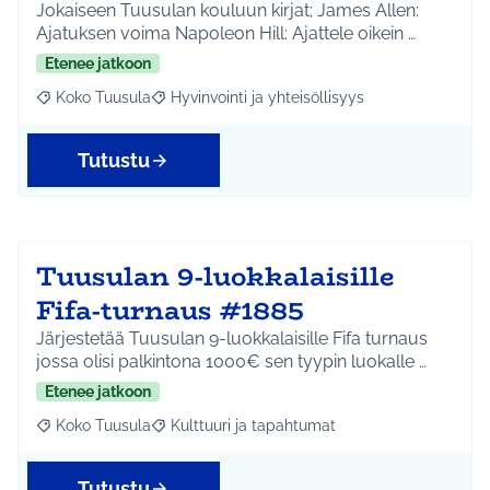
Jokaiseen Tuusulan kouluun kirjat; James Allen:
Ajatuksen voima Napoleon Hill: Ajattele oikein …
Etenee jatkoon
Koko Tuusula
Hyvinvointi ja yhteisöllisyys
Rajaa tulokset aihepiirin mukaan: Koko Tuusula
Rajaa tulokset teeman mukaan: Hyvinvointi ja y
Tutustu
Tuusulan 9-luokkalaisille
Fifa-turnaus #1885
Järjestetää Tuusulan 9-luokkalaisille Fifa turnaus
jossa olisi palkintona 1000€ sen tyypin luokalle …
Etenee jatkoon
Koko Tuusula
Kulttuuri ja tapahtumat
Rajaa tulokset aihepiirin mukaan: Koko Tuusula
Rajaa tulokset teeman mukaan: Kulttuuri ja ta
Tutustu