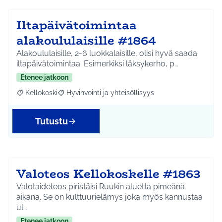
Iltapäivätoimintaa
alakoululaisille #1864
Alakoululaisille, 2-6 luokkalaisille, olisi hyvä saada
iltapäivätoimintaa. Esimerkiksi läksykerho, p…
Etenee jatkoon
Kellokoski
Hyvinvointi ja yhteisöllisyys
Rajaa tulokset aihepiirin mukaan: Kellokoski
Rajaa tulokset teeman mukaan: Hyvinvointi ja yhtei
Tutustu
Valoteos Kellokoskelle #1863
Valotaideteos piristäisi Ruukin aluetta pimeänä
aikana. Se on kulttuurielämys joka myös kannustaa
ul…
Etenee jatkoon