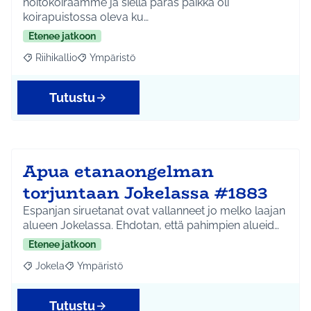
hoitokoiraamme ja siellä paras paikka oli
koirapuistossa oleva ku…
Etenee jatkoon
Riihikallio
Ympäristö
Rajaa tulokset aihepiirin mukaan: Riihikallio
Rajaa tulokset teeman mukaan: Ympäristö
Tutustu
Apua etanaongelman
torjuntaan Jokelassa #1883
Espanjan siruetanat ovat vallanneet jo melko laajan
alueen Jokelassa. Ehdotan, että pahimpien alueid…
Etenee jatkoon
Jokela
Ympäristö
Rajaa tulokset aihepiirin mukaan: Jokela
Rajaa tulokset teeman mukaan: Ympäristö
Tutustu