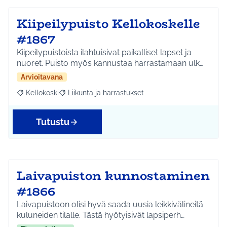
Kiipeilypuisto Kellokoskelle
#1867
Kiipeilypuistoista ilahtuisivat paikalliset lapset ja
nuoret. Puisto myös kannustaa harrastamaan ulk…
Arvioitavana
Kellokoski
Liikunta ja harrastukset
Rajaa tulokset aihepiirin mukaan: Kellokoski
Rajaa tulokset teeman mukaan: Liikunta ja harrast
Tutustu
Laivapuiston kunnostaminen
#1866
Laivapuistoon olisi hyvä saada uusia leikkivälineitä
kuluneiden tilalle. Tästä hyötyisivät lapsiperh…