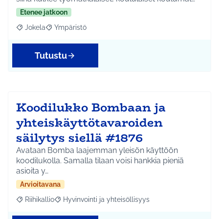
Etenee jatkoon
Jokela
Ympäristö
Rajaa tulokset aihepiirin mukaan: Jokela
Rajaa tulokset teeman mukaan: Ympäristö
Tutustu
Koodilukko Bombaan ja
yhteiskäyttötavaroiden
säilytys siellä #1876
Avataan Bomba laajemman yleisön käyttöön
koodilukolla. Samalla tilaan voisi hankkia pieniä
asioita y…
Arvioitavana
Riihikallio
Hyvinvointi ja yhteisöllisyys
Rajaa tulokset aihepiirin mukaan: Riihikallio
Rajaa tulokset teeman mukaan: Hyvinvointi ja yhtei