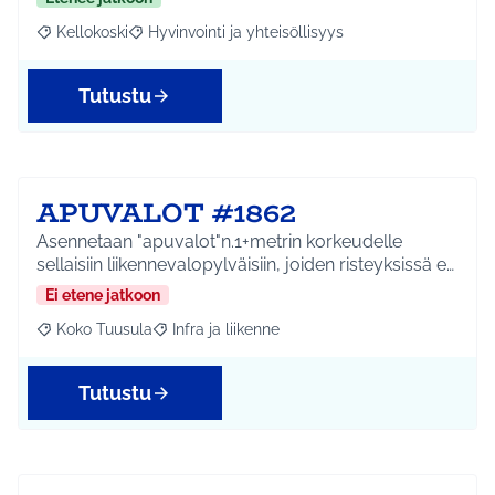
Kellokoski
Hyvinvointi ja yhteisöllisyys
Rajaa tulokset aihepiirin mukaan: Kellokoski
Rajaa tulokset teeman mukaan: Hyvinvointi ja yhtei
Tutustu
APUVALOT #1862
Asennetaan "apuvalot"n.1+metrin korkeudelle
sellaisiin liikennevalopylväisiin, joiden risteyksissä e…
Ei etene jatkoon
Koko Tuusula
Infra ja liikenne
Rajaa tulokset aihepiirin mukaan: Koko Tuusula
Rajaa tulokset teeman mukaan: Infra ja liikenne
Tutustu