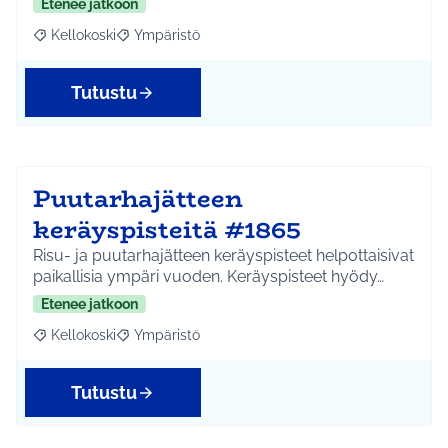
Etenee jatkoon
Kellokoski
Ympäristö
Rajaa tulokset aihepiirin mukaan: Kellokoski
Rajaa tulokset teeman mukaan: Ympäristö
Tutustu
Puutarhajätteen
keräyspisteitä #1865
Risu- ja puutarhajätteen keräyspisteet helpottaisivat
paikallisia ympäri vuoden. Keräyspisteet hyödy…
Etenee jatkoon
Kellokoski
Ympäristö
Rajaa tulokset aihepiirin mukaan: Kellokoski
Rajaa tulokset teeman mukaan: Ympäristö
Tutustu