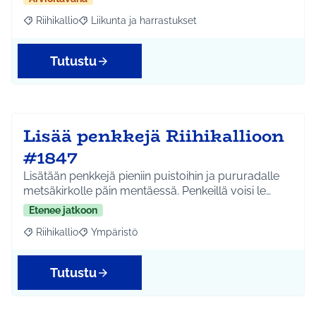
Riihikallio
Liikunta ja harrastukset
Rajaa tulokset aihepiirin mukaan: Riihikallio
Rajaa tulokset teeman mukaan: Liikunta ja harrastu
Tutustu
Lisää penkkejä Riihikallioon
#1847
Lisätään penkkejä pieniin puistoihin ja pururadalle
metsäkirkolle päin mentäessä. Penkeillä voisi le…
Etenee jatkoon
Riihikallio
Ympäristö
Rajaa tulokset aihepiirin mukaan: Riihikallio
Rajaa tulokset teeman mukaan: Ympäristö
Tutustu