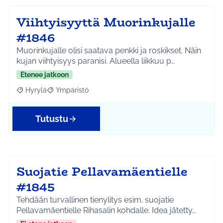
Viihtyisyyttä Muorinkujalle
#1846
Muorinkujalle olisi saatava penkki ja roskikset. Näin
kujan viihtyisyys paranisi. Alueella liikkuu p…
Etenee jatkoon
Hyrylä
Ympäristö
Rajaa tulokset aihepiirin mukaan: Hyrylä
Rajaa tulokset teeman mukaan: Ympäristö
Tutustu
Suojatie Pellavamäentielle
#1845
Tehdään turvallinen tienylitys esim. suojatie
Pellavamäentielle Rihasalin kohdalle. Idea jätetty…