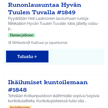
Runonlausuntaa Hyvän
Tuulen Tuvalla #1849
Pyydetään Heli Laaksonen lausumaan runoja
Riihikallion Hyvän Tuulen Tuvalle. Idea jätetty osbu-
p…
Etenee jatkoon
Riihikallio
Kulttuuri ja tapahtumat
Rajaa tulokset aihepiirin mukaan: Riihikallio
Rajaa tulokset teeman mukaan: Kulttuuri ja tapaht
Tutustu
Ikäihmiset kuntoilemaan
#1848
Tehdään Kotkanpuistoon ikäihmisille sopiva/sopivia
kuntoilulaitteita. Kuntoilupisteessä tulisi olla …
Arvioitavana