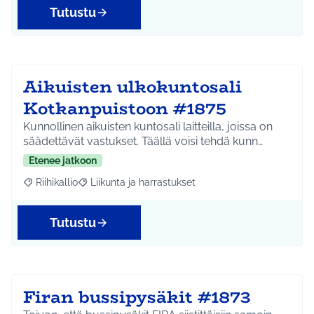
Tutustu
Aikuisten ulkokuntosali
Kotkanpuistoon #1875
Kunnollinen aikuisten kuntosali laitteilla, joissa on
säädettävät vastukset. Täällä voisi tehdä kunn…
Etenee jatkoon
Riihikallio
Liikunta ja harrastukset
Rajaa tulokset aihepiirin mukaan: Riihikallio
Rajaa tulokset teeman mukaan: Liikunta ja harrastu
Tutustu
Firan bussipysäkit #1873