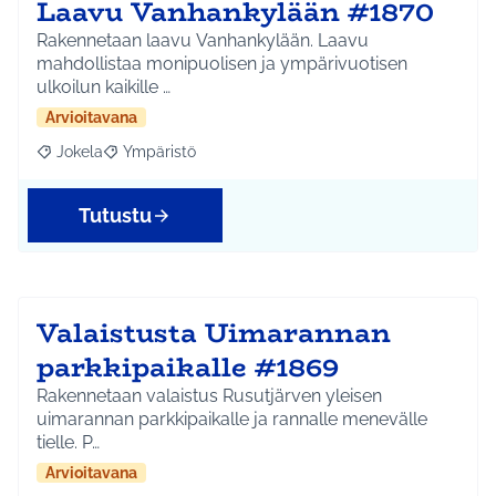
Laavu Vanhankylään #1870
Rakennetaan laavu Vanhankylään. Laavu
mahdollistaa monipuolisen ja ympärivuotisen
ulkoilun kaikille …
Arvioitavana
Jokela
Ympäristö
Rajaa tulokset aihepiirin mukaan: Jokela
Rajaa tulokset teeman mukaan: Ympäristö
Tutustu
Valaistusta Uimarannan
parkkipaikalle #1869
Rakennetaan valaistus Rusutjärven yleisen
uimarannan parkkipaikalle ja rannalle menevälle
tielle. P…
Arvioitavana