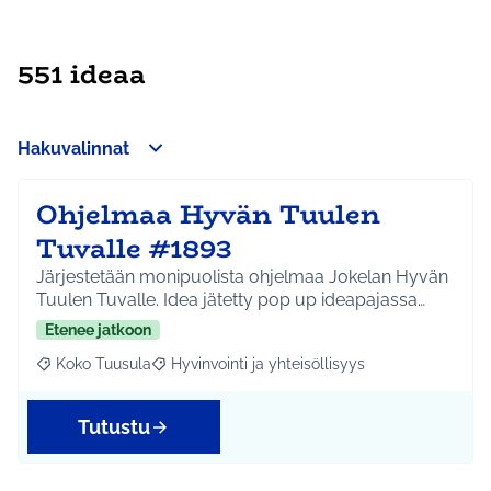
551 ideaa
Hakuvalinnat
Ohjelmaa Hyvän Tuulen
Tuvalle #1893
Järjestetään monipuolista ohjelmaa Jokelan Hyvän
Tuulen Tuvalle. Idea jätetty pop up ideapajassa…
Etenee jatkoon
Koko Tuusula
Hyvinvointi ja yhteisöllisyys
Rajaa tulokset aihepiirin mukaan: Koko Tuusula
Rajaa tulokset teeman mukaan: Hyvinvointi ja y
Tutustu