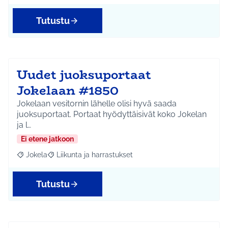
Tutustu
Uudet juoksuportaat
Jokelaan #1850
Jokelaan vesitornin lähelle olisi hyvä saada
juoksuportaat. Portaat hyödyttäisivät koko Jokelan
ja l…
Ei etene jatkoon
Jokela
Liikunta ja harrastukset
Rajaa tulokset aihepiirin mukaan: Jokela
Rajaa tulokset teeman mukaan: Liikunta ja harrastuks
Tutustu