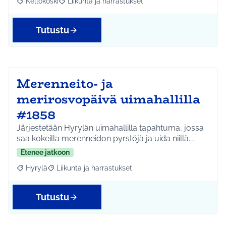
Kellokoski
Liikunta ja harrastukset
Rajaa tulokset aihepiirin mukaan: Kellokoski
Rajaa tulokset teeman mukaan: Liikunta ja harrast
Tutustu
Merenneito- ja
merirosvopäivä uimahallilla
#1858
Järjestetään Hyrylän uimahallilla tapahtuma, jossa
saa kokeilla merenneidon pyrstöjä ja uida niillä.…
Etenee jatkoon
Hyrylä
Liikunta ja harrastukset
Rajaa tulokset aihepiirin mukaan: Hyrylä
Rajaa tulokset teeman mukaan: Liikunta ja harrastuks
Tutustu