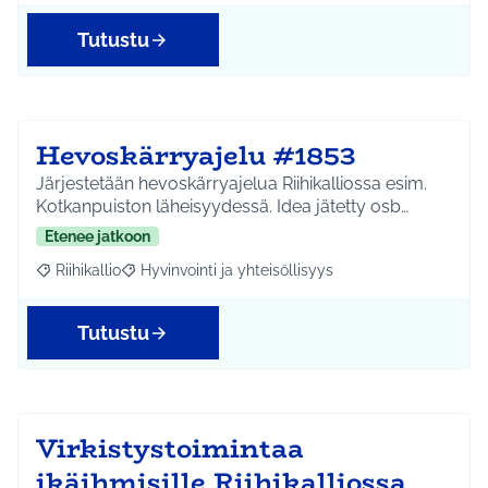
Tutustu
Hevoskärryajelu #1853
Järjestetään hevoskärryajelua Riihikalliossa esim.
Kotkanpuiston läheisyydessä. Idea jätetty osb…
Etenee jatkoon
Riihikallio
Hyvinvointi ja yhteisöllisyys
Rajaa tulokset aihepiirin mukaan: Riihikallio
Rajaa tulokset teeman mukaan: Hyvinvointi ja yhtei
Tutustu
Virkistystoimintaa
ikäihmisille Riihikalliossa