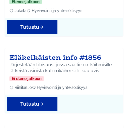
Etenee jatkoon
Jokela
Hyvinvointi ja yhteisöllisyys
Rajaa tulokset aihepiirin mukaan: Jokela
Rajaa tulokset teeman mukaan: Hyvinvointi ja yhteisöl
Tutustu
Eläkeikäisten info #1856
Järjestetään tilaisuus, jossa saa tietoa ikäihmisille
tärkeistä asioista kuten ikäihmisille kuuluvis…
Ei etene jatkoon
Riihikallio
Hyvinvointi ja yhteisöllisyys
Rajaa tulokset aihepiirin mukaan: Riihikallio
Rajaa tulokset teeman mukaan: Hyvinvointi ja yhtei
Tutustu