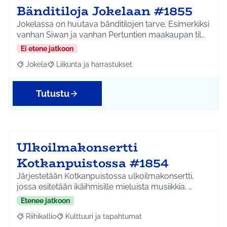
Bänditiloja Jokelaan #1855
Jokelassa on huutava bänditilojen tarve. Esimerkiksi
vanhan Siwan ja vanhan Pertuntien maakaupan til…
Ei etene jatkoon
Jokela
Liikunta ja harrastukset
Rajaa tulokset aihepiirin mukaan: Jokela
Rajaa tulokset teeman mukaan: Liikunta ja harrastuks
Tutustu
Ulkoilmakonsertti
Kotkanpuistossa #1854
Järjestetään Kotkanpuistossa ulkoilmakonsertti,
jossa esitetään ikäihmisille mieluista musiikkia. …
Etenee jatkoon
Riihikallio
Kulttuuri ja tapahtumat
Rajaa tulokset aihepiirin mukaan: Riihikallio
Rajaa tulokset teeman mukaan: Kulttuuri ja tapaht