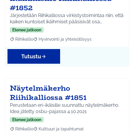
#1852
Järjestetään Riihikalliossa virkistystoimintaa niin, että
kaiken kuntoiset ikäihmiset pääsisivät osa…
Etenee jatkoon
Riihikallio
Hyvinvointi ja yhteisöllisyys
Rajaa tulokset aihepiirin mukaan: Riihikallio
Rajaa tulokset teeman mukaan: Hyvinvointi ja yhtei
Tutustu
Näytelmäkerho
Riihikalliossa #1851
Perustetaan eri-ikäisille suunnattu näytelmäkerho.
Idea jätetty osbu-pajassa 4.10.2021
Etenee jatkoon
Riihikallio
Kulttuuri ja tapahtumat
Rajaa tulokset aihepiirin mukaan: Riihikallio
Rajaa tulokset teeman mukaan: Kulttuuri ja tapaht