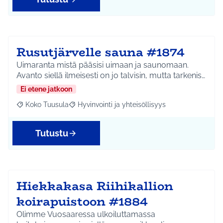
Rusutjärvelle sauna #1874
Uimaranta mistä pääsisi uimaan ja saunomaan.
Avanto siellä ilmeisesti on jo talvisin, mutta tarkenis…
Ei etene jatkoon
Koko Tuusula
Hyvinvointi ja yhteisöllisyys
Rajaa tulokset aihepiirin mukaan: Koko Tuusula
Rajaa tulokset teeman mukaan: Hyvinvointi ja y
Tutustu
Hiekkakasa Riihikallion
koirapuistoon #1884
Olimme Vuosaaressa ulkoiluttamassa