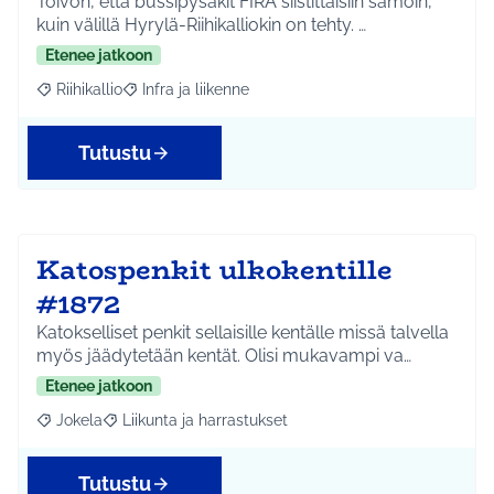
Toivon, että bussipysäkit FIRA siistittäisiin samoin,
kuin välillä Hyrylä-Riihikalliokin on tehty. …
Etenee jatkoon
Riihikallio
Infra ja liikenne
Rajaa tulokset aihepiirin mukaan: Riihikallio
Rajaa tulokset teeman mukaan: Infra ja liikenne
Tutustu
Katospenkit ulkokentille
#1872
Katokselliset penkit sellaisille kentälle missä talvella
myös jäädytetään kentät. Olisi mukavampi va…
Etenee jatkoon
Jokela
Liikunta ja harrastukset
Rajaa tulokset aihepiirin mukaan: Jokela
Rajaa tulokset teeman mukaan: Liikunta ja harrastuks
Tutustu