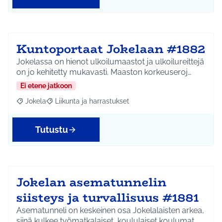
Kuntoportaat Jokelaan #1882
Jokelassa on hienot ulkoilumaastot ja ulkoilureittejä
on jo kehitetty mukavasti. Maaston korkeuseroj…
Ei etene jatkoon
Jokela
Liikunta ja harrastukset
Rajaa tulokset aihepiirin mukaan: Jokela
Rajaa tulokset teeman mukaan: Liikunta ja harrastuks
Tutustu
Jokelan asematunnelin
siisteys ja turvallisuus #1881
Asematunneli on keskeinen osa Jokelalaisten arkea,
siinä kulkee työmatkalaiset, koululaiset koulumat…