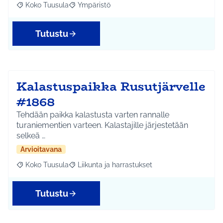
Koko Tuusula
Ympäristö
Rajaa tulokset aihepiirin mukaan: Koko Tuusula
Rajaa tulokset teeman mukaan: Ympäristö
Tutustu
Kalastuspaikka Rusutjärvelle
#1868
Tehdään paikka kalastusta varten rannalle
turaniementien varteen. Kalastajille järjestetään
selkeä …
Arvioitavana
Koko Tuusula
Liikunta ja harrastukset
Rajaa tulokset aihepiirin mukaan: Koko Tuusula
Rajaa tulokset teeman mukaan: Liikunta ja harr
Tutustu