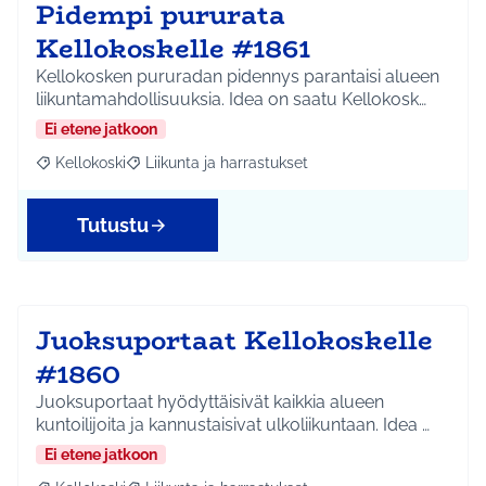
Pidempi pururata
Kellokoskelle #1861
Kellokosken pururadan pidennys parantaisi alueen
liikuntamahdollisuuksia. Idea on saatu Kellokosk…
Ei etene jatkoon
Kellokoski
Liikunta ja harrastukset
Rajaa tulokset aihepiirin mukaan: Kellokoski
Rajaa tulokset teeman mukaan: Liikunta ja harrast
Tutustu
Juoksuportaat Kellokoskelle
#1860
Juoksuportaat hyödyttäisivät kaikkia alueen
kuntoilijoita ja kannustaisivat ulkoliikuntaan. Idea …
Ei etene jatkoon