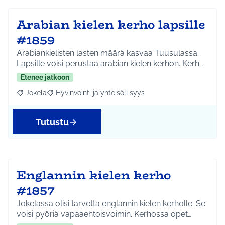
Arabian kielen kerho lapsille
#1859
Arabiankielisten lasten määrä kasvaa Tuusulassa.
Lapsille voisi perustaa arabian kielen kerhon. Kerh…
Etenee jatkoon
Jokela
Hyvinvointi ja yhteisöllisyys
Rajaa tulokset aihepiirin mukaan: Jokela
Rajaa tulokset teeman mukaan: Hyvinvointi ja yhteisöl
Tutustu
Englannin kielen kerho
#1857
Jokelassa olisi tarvetta englannin kielen kerholle. Se
voisi pyöriä vapaaehtoisvoimin. Kerhossa opet…