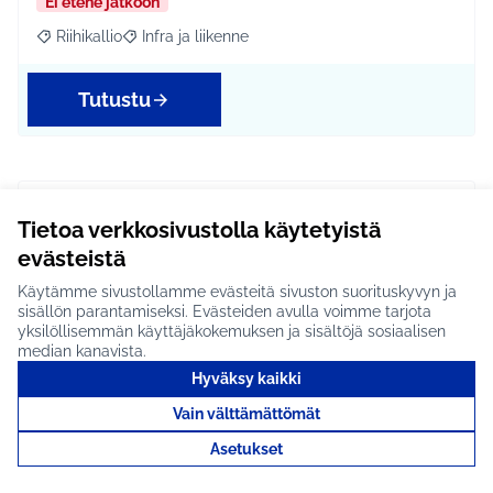
Ei etene jatkoon
Riihikallio
Infra ja liikenne
Rajaa tulokset aihepiirin mukaan: Riihikallio
Rajaa tulokset teeman mukaan: Infra ja liikenne
Tutustu
Nähtävyysvene
Tietoa verkkosivustolla käytetyistä
Tuusulanjärvelle #1844
evästeistä
Senioriajelu nähtävyysveneellä Tuusulanjärvellä
Käytämme sivustollamme evästeitä sivuston suorituskyvyn ja
ilahduttaisi paikallisia ja lisäisi kotiseutuylpeytt…
sisällön parantamiseksi. Evästeiden avulla voimme tarjota
yksilöllisemmän käyttäjäkokemuksen ja sisältöjä sosiaalisen
Etenee jatkoon
median kanavista.
Koko Tuusula
Kulttuuri ja tapahtumat
Rajaa tulokset aihepiirin mukaan: Koko Tuusula
Rajaa tulokset teeman mukaan: Kulttuuri ja ta
Hyväksy kaikki
Vain välttämättömät
Tutustu
Asetukset