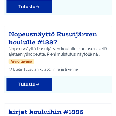
Tutustu
Nopeusnäyttö Rusutjärven
koululle #1887
Nopeusnäyttö Rusutjärven koululle, kun usein siellä
ajetaan ylinopeutta. Pieni muistutus näytöllä nä…
Arvioitavana
Etelä-Tuusulan kylät
Infra ja liikenne
Rajaa tulokset aihepiirin mukaan: Etelä-Tuusulan kylät
Rajaa tulokset teeman mukaan: Infra ja 
Tutustu
kirjat kouluihin #1886