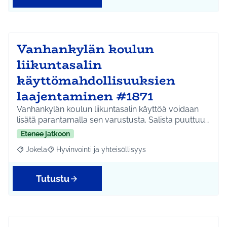
Vanhankylän koulun
liikuntasalin
käyttömahdollisuuksien
laajentaminen #1871
Vanhankylän koulun liikuntasalin käyttöä voidaan
lisätä parantamalla sen varustusta. Salista puuttuu…
Etenee jatkoon
Jokela
Hyvinvointi ja yhteisöllisyys
Rajaa tulokset aihepiirin mukaan: Jokela
Rajaa tulokset teeman mukaan: Hyvinvointi ja yhteisöl
Tutustu