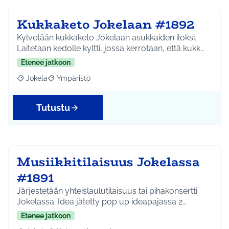
Kukkaketo Jokelaan #1892
Kylvetään kukkaketo Jokelaan asukkaiden iloksi.
Laitetaan kedolle kyltti, jossa kerrotaan, että kukk…
Etenee jatkoon
Jokela
Ympäristö
Rajaa tulokset aihepiirin mukaan: Jokela
Rajaa tulokset teeman mukaan: Ympäristö
Tutustu
Musiikkitilaisuus Jokelassa
#1891
Järjestetään yhteislaulutilaisuus tai pihakonsertti
Jokelassa. Idea jätetty pop up ideapajassa 2…
Etenee jatkoon