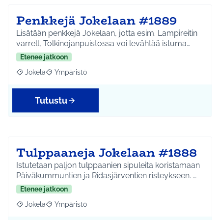
Penkkejä Jokelaan #1889
Lisätään penkkejä Jokelaan, jotta esim. Lampireitin
varrell, Tolkinojanpuistossa voi levähtää istuma…
Etenee jatkoon
Jokela
Ympäristö
Rajaa tulokset aihepiirin mukaan: Jokela
Rajaa tulokset teeman mukaan: Ympäristö
Tutustu
Tulppaaneja Jokelaan #1888
Istutetaan paljon tulppaanien sipuleita koristamaan
Päiväkummuntien ja Ridasjärventien risteykseen. …
Etenee jatkoon
Jokela
Ympäristö
Rajaa tulokset aihepiirin mukaan: Jokela
Rajaa tulokset teeman mukaan: Ympäristö