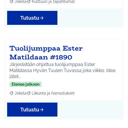
Jokela
Kulttuuri ja tapahtumat
Rajaa tulokset aihepiirin mukaan: Jokela
Rajaa tulokset teeman mukaan: Kulttuuri ja tapahtum
Tutustu
Tuolijumppaa Ester
Matildaan #1890
Järjestetään ohjattua tuolijumppaa Ester
Matildassa Hyvän Tuulen Tuvassa joka viikko. Idea
jätet…
Etenee jatkoon
Jokela
Liikunta ja harrastukset
Rajaa tulokset aihepiirin mukaan: Jokela
Rajaa tulokset teeman mukaan: Liikunta ja harrastuks
Tutustu