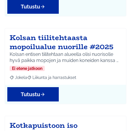
Tutustu
Kolsan tiilitehtaasta
mopoilualue nuorille #2025
Kolsan entisen tiilitehtaan alueella olisi nuorisolle
hyvä paikka mopojen ja muiden koneiden kanssa …
Ei etene jatkoon
Jokela
Liikunta ja harrastukset
Rajaa tulokset aihepiirin mukaan: Jokela
Rajaa tulokset teeman mukaan: Liikunta ja harrastuks
Tutustu
Kotkapuistoon iso