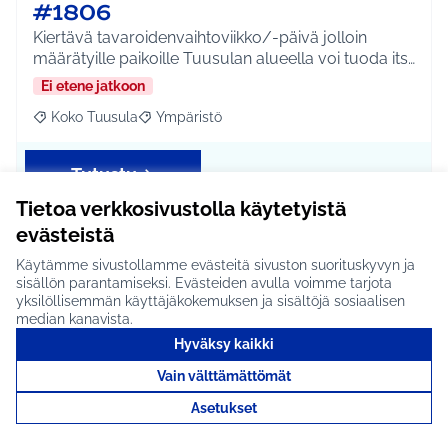
#1806
Kiertävä tavaroidenvaihtoviikko/-päivä jolloin
määrätyille paikoille Tuusulan alueella voi tuoda its…
Ei etene jatkoon
Koko Tuusula
Ympäristö
Rajaa tulokset aihepiirin mukaan: Koko Tuusula
Rajaa tulokset teeman mukaan: Ympäristö
Tutustu
Tietoa verkkosivustolla käytetyistä
evästeistä
Käytämme sivustollamme evästeitä sivuston suorituskyvyn ja
Naapuri apuun! #1793
sisällön parantamiseksi. Evästeiden avulla voimme tarjota
yksilöllisemmän käyttäjäkokemuksen ja sisältöjä sosiaalisen
Naapuriavun lailla kuntalaiset auttavat toisiaan
median kanavista.
pihatalkoissa, kaupassa käymisessä tai esimerkiksi …
Hyväksy kaikki
Ei etene jatkoon
Vain välttämättömät
Koko Tuusula
Hyvinvointi ja yhteisöllisyys
Rajaa tulokset aihepiirin mukaan: Koko Tuusula
Rajaa tulokset teeman mukaan: Hyvinvointi ja y
Asetukset
Tutustu