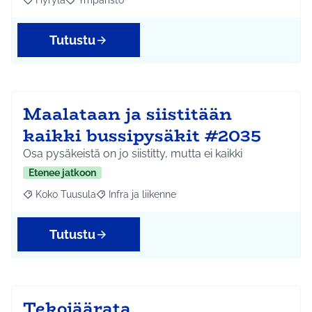
Hyrylä
Ympäristö
Rajaa tulokset aihepiirin mukaan: Hyrylä
Rajaa tulokset teeman mukaan: Ympäristö
Tutustu
Maalataan ja siistitään
kaikki bussipysäkit #2035
Osa pysäkeistä on jo siistitty, mutta ei kaikki
Etenee jatkoon
Koko Tuusula
Infra ja liikenne
Rajaa tulokset aihepiirin mukaan: Koko Tuusula
Rajaa tulokset teeman mukaan: Infra ja liikenne
Tutustu
Tekojäärata