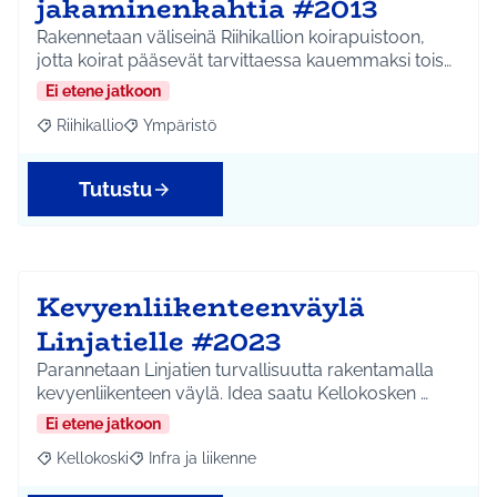
jakaminenkahtia #2013
Rakennetaan väliseinä Riihikallion koirapuistoon,
jotta koirat pääsevät tarvittaessa kauemmaksi tois…
Ei etene jatkoon
Riihikallio
Ympäristö
Rajaa tulokset aihepiirin mukaan: Riihikallio
Rajaa tulokset teeman mukaan: Ympäristö
Tutustu
Kevyenliikenteenväylä
Linjatielle #2023
Parannetaan Linjatien turvallisuutta rakentamalla
kevyenliikenteen väylä. Idea saatu Kellokosken …
Ei etene jatkoon
Kellokoski
Infra ja liikenne
Rajaa tulokset aihepiirin mukaan: Kellokoski
Rajaa tulokset teeman mukaan: Infra ja liikenne