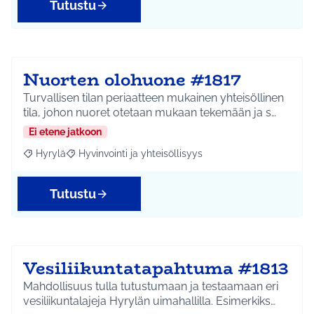
Tutustu
Nuorten olohuone #1817
Turvallisen tilan periaatteen mukainen yhteisöllinen
tila, johon nuoret otetaan mukaan tekemään ja s…
Ei etene jatkoon
Hyrylä
Hyvinvointi ja yhteisöllisyys
Rajaa tulokset aihepiirin mukaan: Hyrylä
Rajaa tulokset teeman mukaan: Hyvinvointi ja yhteisöl
Tutustu
Vesiliikuntatapahtuma #1813
Mahdollisuus tulla tutustumaan ja testaamaan eri
vesiliikuntalajeja Hyrylän uimahallilla. Esimerkiks…