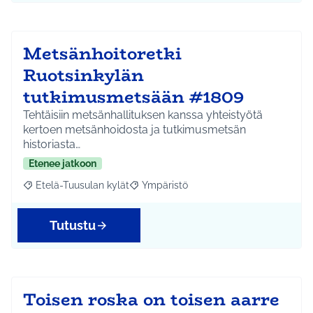
Metsänhoitoretki
Ruotsinkylän
tutkimusmetsään #1809
Tehtäisiin metsänhallituksen kanssa yhteistyötä
kertoen metsänhoidosta ja tutkimusmetsän
historiasta…
Etenee jatkoon
Etelä-Tuusulan kylät
Ympäristö
Rajaa tulokset aihepiirin mukaan: Etelä-Tuusulan kylät
Rajaa tulokset teeman mukaan: Ympäri
Tutustu
Toisen roska on toisen aarre