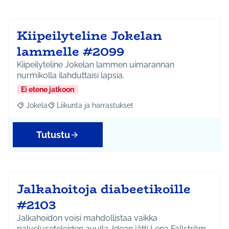
Kiipeilyteline Jokelan
lammelle #2099
Kiipeilyteline Jokelan lammen uimarannan
nurmikolla ilahduttaisi lapsia.
Ei etene jatkoon
Jokela
Liikunta ja harrastukset
Rajaa tulokset aihepiirin mukaan: Jokela
Rajaa tulokset teeman mukaan: Liikunta ja harrastuks
Tutustu
Jalkahoitoja diabeetikoille
#2103
Jalkahoidon voisi mahdollistaa vaikka
palveluseteleiden avulla. Idean jätti Lena Fallström.