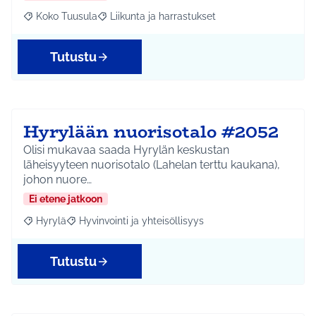
Koko Tuusula
Liikunta ja harrastukset
Rajaa tulokset aihepiirin mukaan: Koko Tuusula
Rajaa tulokset teeman mukaan: Liikunta ja harr
Tutustu
Hyrylään nuorisotalo #2052
Olisi mukavaa saada Hyrylän keskustan
läheisyyteen nuorisotalo (Lahelan terttu kaukana),
johon nuore…
Ei etene jatkoon
Hyrylä
Hyvinvointi ja yhteisöllisyys
Rajaa tulokset aihepiirin mukaan: Hyrylä
Rajaa tulokset teeman mukaan: Hyvinvointi ja yhteisöl
Tutustu