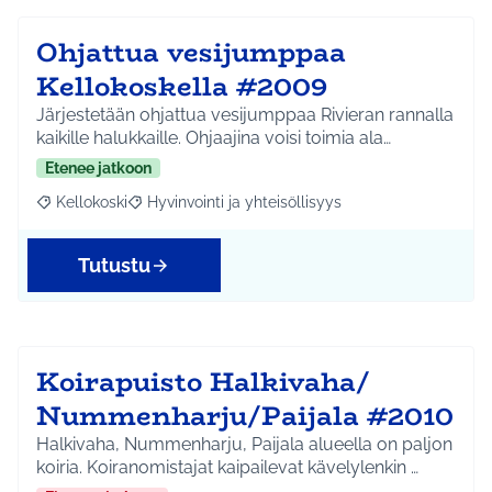
Ohjattua vesijumppaa
Kellokoskella #2009
Järjestetään ohjattua vesijumppaa Rivieran rannalla
kaikille halukkaille. Ohjaajina voisi toimia ala…
Etenee jatkoon
Kellokoski
Hyvinvointi ja yhteisöllisyys
Rajaa tulokset aihepiirin mukaan: Kellokoski
Rajaa tulokset teeman mukaan: Hyvinvointi ja yhtei
Tutustu
Koirapuisto Halkivaha/
Nummenharju/Paijala #2010
Halkivaha, Nummenharju, Paijala alueella on paljon
koiria. Koiranomistajat kaipailevat kävelylenkin …