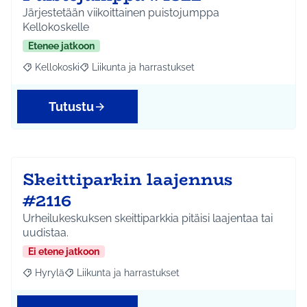
Järjestetään viikoittainen puistojumppa
Kellokoskelle
Etenee jatkoon
Kellokoski
Liikunta ja harrastukset
Rajaa tulokset aihepiirin mukaan: Kellokoski
Rajaa tulokset teeman mukaan: Liikunta ja harrast
Tutustu
Skeittiparkin laajennus
#2116
Urheilukeskuksen skeittiparkkia pitäisi laajentaa tai
uudistaa.
Ei etene jatkoon
Hyrylä
Liikunta ja harrastukset
Rajaa tulokset aihepiirin mukaan: Hyrylä
Rajaa tulokset teeman mukaan: Liikunta ja harrastuks