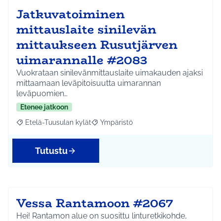
Jatkuvatoiminen
mittauslaite sinilevän
mittaukseen Rusutjärven
uimarannalle #2083
Vuokrataan sinilevänmittauslaite uimakauden ajaksi
mittaamaan leväpitoisuutta uimarannan
leväpuomien…
Etenee jatkoon
Etelä-Tuusulan kylät
Ympäristö
Rajaa tulokset aihepiirin mukaan: Etelä-Tuusulan kylät
Rajaa tulokset teeman mukaan: Ympäri
Tutustu
Vessa Rantamoon #2067
Hei! Rantamon alue on suosittu linturetkikohde,