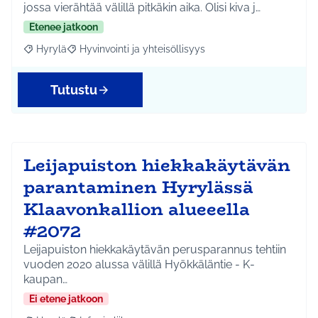
jossa vierähtää välillä pitkäkin aika. Olisi kiva j…
Etenee jatkoon
Hyrylä
Hyvinvointi ja yhteisöllisyys
Rajaa tulokset aihepiirin mukaan: Hyrylä
Rajaa tulokset teeman mukaan: Hyvinvointi ja yhteisöl
Tutustu
Leijapuiston hiekkakäytävän
parantaminen Hyrylässä
Klaavonkallion alueeella
#2072
Leijapuiston hiekkakäytävän perusparannus tehtiin
vuoden 2020 alussa välillä Hyökkäläntie - K-
kaupan…
Ei etene jatkoon