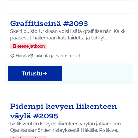
Graffitiseinä #2093
Skeittipuisto Urkkaan voisi lisätä graffitiseinän. Kaikki
pääsevät ihailemaan katutaidetta ja töhryt…
Ei etene jatkoon
Hyrylä
Liikunta ja harrastukset
Rajaa tulokset aihepiirin mukaan: Hyrylä
Rajaa tulokset teeman mukaan: Liikunta ja harrastuks
Tutustu
Pidempi kevyen liikenteen
väylä #2095
Ristikiventien kevyen liikenteen väylän jatkaminen
Ojankärsämöntien risteyksestä Häklille. Ristikive…