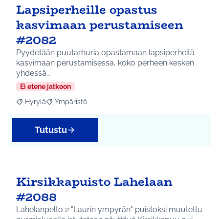
Lapsiperheille opastus
kasvimaan perustamiseen
#2082
Pyydetään puutarhuria opastamaan lapsiperheitä
kasvimaan perustamisessa, koko perheen kesken
yhdessä…
Ei etene jatkoon
Hyrylä
Ympäristö
Rajaa tulokset aihepiirin mukaan: Hyrylä
Rajaa tulokset teeman mukaan: Ympäristö
Tutustu
Kirsikkapuisto Lahelaan
#2088
Lahelanpelto 2 "Laurin ympyrän" puistoksi muutettu