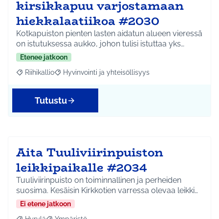
kirsikkapuu varjostamaan
hiekkalaatiikoa #2030
Kotkapuiston pienten lasten aidatun alueen vieressä
on istutuksessa aukko, johon tulisi istuttaa yks…
Etenee jatkoon
Riihikallio
Hyvinvointi ja yhteisöllisyys
Rajaa tulokset aihepiirin mukaan: Riihikallio
Rajaa tulokset teeman mukaan: Hyvinvointi ja yhtei
Tutustu
Aita Tuuliviirinpuiston
leikkipaikalle #2034
Tuuliviirinpuisto on toiminnallinen ja perheiden
suosima. Kesäisin Kirkkotien varressa olevaa leikki…
Ei etene jatkoon