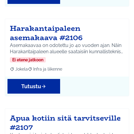
Harakantaipaleen
asemakaava #2106
Asemakaavaa on odotettu jo 40 vuoden ajan. Näin
Harakantaipaleen alueelle saataisiin kunnallisteknis…
Ei etene jatkoon
Jokela
Infra ja liikenne
Rajaa tulokset aihepiirin mukaan: Jokela
Rajaa tulokset teeman mukaan: Infra ja liikenne
Tutustu
Apua kotiin sitä tarvitseville
#2107