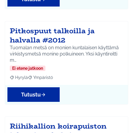
Pitkospuut talkoilla ja
halvalla #2012
Tuomalan metsä on monien kuntalaisen käyttämä
virkistysmetsä monine polkuineen. Yksi käyntireitti
m…
Ei etene jatkoon
Hyrylä
Ympäristö
Rajaa tulokset aihepiirin mukaan: Hyrylä
Rajaa tulokset teeman mukaan: Ympäristö
Tutustu
Riihikallion koirapuiston