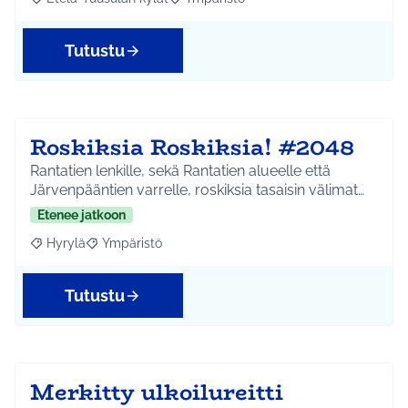
Rajaa tulokset aihepiirin mukaan: Etelä-Tuusulan kylät
Rajaa tulokset teeman mukaan: Ympäri
Tutustu
Roskiksia Roskiksia! #2048
Rantatien lenkille, sekä Rantatien alueelle että
Järvenpääntien varrelle, roskiksia tasaisin välimat…
Etenee jatkoon
Hyrylä
Ympäristö
Rajaa tulokset aihepiirin mukaan: Hyrylä
Rajaa tulokset teeman mukaan: Ympäristö
Tutustu
Merkitty ulkoilureitti