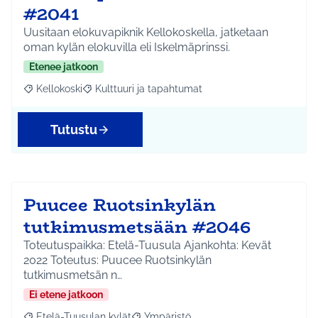
#2041
Uusitaan elokuvapiknik Kellokoskella, jatketaan
oman kylän elokuvilla eli Iskelmäprinssi.
Etenee jatkoon
Kellokoski
Kulttuuri ja tapahtumat
Rajaa tulokset aihepiirin mukaan: Kellokoski
Rajaa tulokset teeman mukaan: Kulttuuri ja tapah
Tutustu
Puucee Ruotsinkylän
tutkimusmetsään #2046
Toteutuspaikka: Etelä-Tuusula Ajankohta: Kevät
2022 Toteutus: Puucee Ruotsinkylän
tutkimusmetsän n…
Ei etene jatkoon
Etelä-Tuusulan kylät
Ympäristö