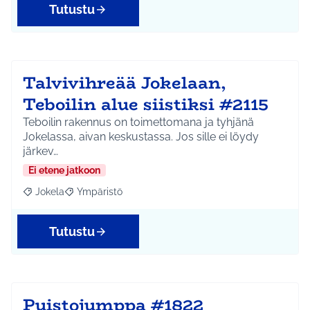
Tutustu
Talvivihreää Jokelaan,
Teboilin alue siistiksi #2115
Teboilin rakennus on toimettomana ja tyhjänä
Jokelassa, aivan keskustassa. Jos sille ei löydy
järkev…
Ei etene jatkoon
Jokela
Ympäristö
Rajaa tulokset aihepiirin mukaan: Jokela
Rajaa tulokset teeman mukaan: Ympäristö
Tutustu
Puistojumppa #1822