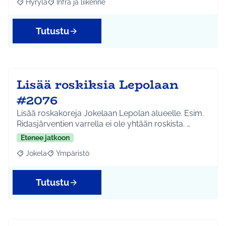
Hyrylä
Infra ja liikenne
Rajaa tulokset aihepiirin mukaan: Hyrylä
Rajaa tulokset teeman mukaan: Infra ja liikenne
Tutustu
Lisää roskiksia Lepolaan
#2076
Lisää roskakoreja Jokelaan Lepolan alueelle. Esim.
Ridasjärventien varrella ei ole yhtään roskista. …
Etenee jatkoon
Jokela
Ympäristö
Rajaa tulokset aihepiirin mukaan: Jokela
Rajaa tulokset teeman mukaan: Ympäristö
Tutustu