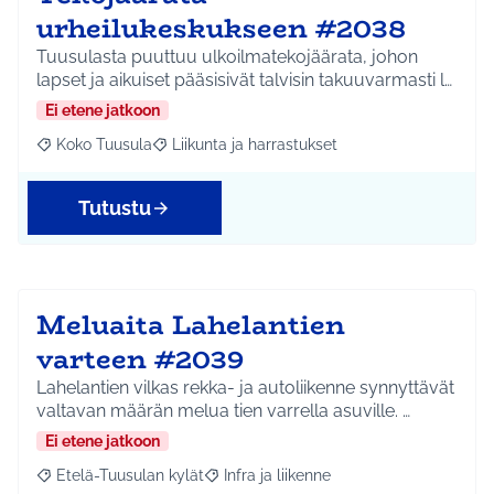
urheilukeskukseen #2038
Tuusulasta puuttuu ulkoilmatekojäärata, johon
lapset ja aikuiset pääsisivät talvisin takuuvarmasti l…
Ei etene jatkoon
Koko Tuusula
Liikunta ja harrastukset
Rajaa tulokset aihepiirin mukaan: Koko Tuusula
Rajaa tulokset teeman mukaan: Liikunta ja harr
Tutustu
Meluaita Lahelantien
varteen #2039
Lahelantien vilkas rekka- ja autoliikenne synnyttävät
valtavan määrän melua tien varrella asuville. …
Ei etene jatkoon
Etelä-Tuusulan kylät
Infra ja liikenne
Rajaa tulokset aihepiirin mukaan: Etelä-Tuusulan kylät
Rajaa tulokset teeman mukaan: Infra ja 