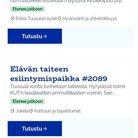
nurmialueelle istutetaan näyttävä Kirsikkapuu pui…
Etenee jatkoon
Etelä-Tuusulan kylät
Hyvinvointi ja yhteisöllisyys
Rajaa tulokset aihepiirin mukaan: Etelä-Tuusulan kylät
Rajaa tulokset teeman mukaan: Hyvinvoin
Tutustu
Elävän taiteen
esiintymispaikka #2089
Tuusula kunta tunnetaan taiteesta. Hyrylässä toimii
KUT:n kesäteatteri ammattilaisten voimin. Sen …
Etenee jatkoon
Jokela
Kulttuuri ja tapahtumat
Rajaa tulokset aihepiirin mukaan: Jokela
Rajaa tulokset teeman mukaan: Kulttuuri ja tapahtum
Tutustu