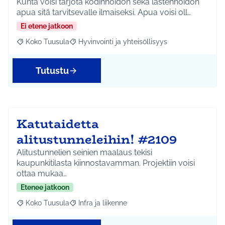
Kunta voisi tarjota kodinhoidon sekä lastenhoidon
apua sitä tarvitsevalle ilmaiseksi. Apua voisi oll…
Ei etene jatkoon
Koko Tuusula
Hyvinvointi ja yhteisöllisyys
Rajaa tulokset aihepiirin mukaan: Koko Tuusula
Rajaa tulokset teeman mukaan: Hyvinvointi ja y
Tutustu
Katutaidetta
alitustunneleihin! #2109
Alitustunnelien seinien maalaus tekisi
kaupunkitilasta kiinnostavamman. Projektiin voisi
ottaa mukaa…
Etenee jatkoon
Koko Tuusula
Infra ja liikenne
Rajaa tulokset aihepiirin mukaan: Koko Tuusula
Rajaa tulokset teeman mukaan: Infra ja liikenne