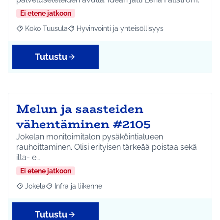
Ei etene jatkoon
Koko Tuusula
Hyvinvointi ja yhteisöllisyys
Rajaa tulokset aihepiirin mukaan: Koko Tuusula
Rajaa tulokset teeman mukaan: Hyvinvointi ja y
Tutustu
Melun ja saasteiden
vähentäminen #2105
Jokelan monitoimitalon pysäköintialueen
rauhoittaminen. Olisi erityisen tärkeää poistaa sekä
ilta- e…
Ei etene jatkoon
Jokela
Infra ja liikenne
Rajaa tulokset aihepiirin mukaan: Jokela
Rajaa tulokset teeman mukaan: Infra ja liikenne
Tutustu