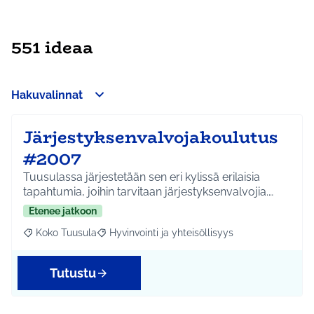
551 ideaa
Hakuvalinnat
Järjestyksenvalvojakoulutus
#2007
Tuusulassa järjestetään sen eri kylissä erilaisia
tapahtumia, joihin tarvitaan järjestyksenvalvojia.…
Etenee jatkoon
Koko Tuusula
Hyvinvointi ja yhteisöllisyys
Rajaa tulokset aihepiirin mukaan: Koko Tuusula
Rajaa tulokset teeman mukaan: Hyvinvointi ja y
Tutustu