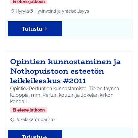
Ei etene jatkoon
Hyrylä
Hyvinvointi ja yhteisöllisyys
Rajaa tulokset aihepiirin mukaan: Hyrylä
Rajaa tulokset teeman mukaan: Hyvinvointi ja yhteisöl
Tutustu
Opintien kunnostaminen ja
Notkopuistoon esteetön
leikkikeskus #2011
Opintie/Pertuntien kunnostamista. Tie on täynnä
kuoppia, mm. Pertun koulun ja Jokelan kirkon
kohdall…
Ei etene jatkoon
Jokela
Ympäristö
Rajaa tulokset aihepiirin mukaan: Jokela
Rajaa tulokset teeman mukaan: Ympäristö
Tutustu