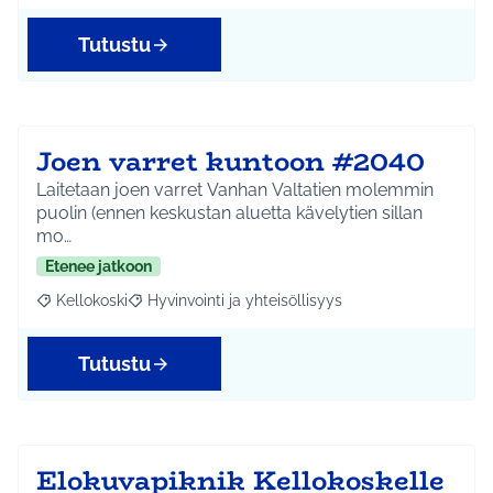
Tutustu
Joen varret kuntoon #2040
Laitetaan joen varret Vanhan Valtatien molemmin
puolin (ennen keskustan aluetta kävelytien sillan
mo…
Etenee jatkoon
Kellokoski
Hyvinvointi ja yhteisöllisyys
Rajaa tulokset aihepiirin mukaan: Kellokoski
Rajaa tulokset teeman mukaan: Hyvinvointi ja yhtei
Tutustu
Elokuvapiknik Kellokoskelle