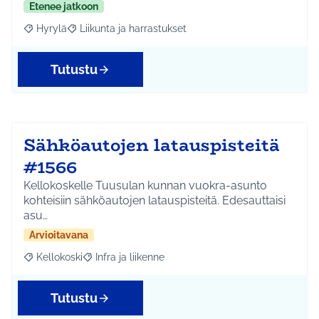
Etenee jatkoon
Hyrylä
Liikunta ja harrastukset
Rajaa tulokset aihepiirin mukaan: Hyrylä
Rajaa tulokset teeman mukaan: Liikunta ja harrastuks
Tutustu
Sähköautojen latauspisteitä
#1566
Kellokoskelle Tuusulan kunnan vuokra-asunto
kohteisiin sähköautojen latauspisteitä. Edesauttaisi
asu…
Arvioitavana
Kellokoski
Infra ja liikenne
Rajaa tulokset aihepiirin mukaan: Kellokoski
Rajaa tulokset teeman mukaan: Infra ja liikenne
Tutustu