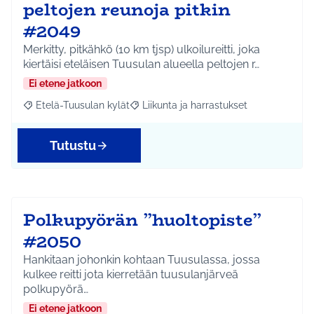
peltojen reunoja pitkin
#2049
Merkitty, pitkähkö (10 km tjsp) ulkoilureitti, joka
kiertäisi eteläisen Tuusulan alueella peltojen r…
Ei etene jatkoon
Etelä-Tuusulan kylät
Liikunta ja harrastukset
Rajaa tulokset aihepiirin mukaan: Etelä-Tuusulan kylät
Rajaa tulokset teeman mukaan: Liikunta
Tutustu
Polkupyörän ”huoltopiste”
#2050
Hankitaan johonkin kohtaan Tuusulassa, jossa
kulkee reitti jota kierretään tuusulanjärveä
polkupyörä…
Ei etene jatkoon