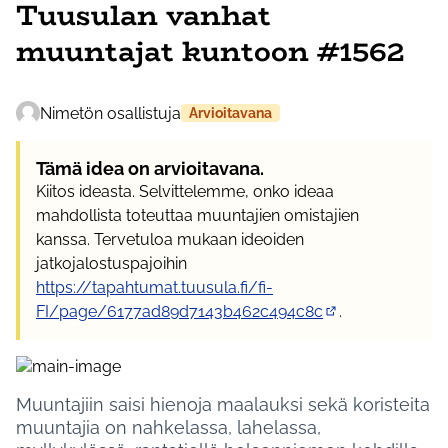
Tuusulan vanhat
muuntajat kuntoon #1562
Nimetön osallistuja
Arvioitavana
Tämä idea on arvioitavana.
Kiitos ideasta. Selvittelemme, onko ideaa
mahdollista toteuttaa muuntajien omistajien
kanssa. Tervetuloa mukaan ideoiden
jatkojalostuspajoihin
https://tapahtumat.tuusula.fi/fi-
FI/page/6177ad89d7143b462c494c8c
.
(Ulkoinen linkki)
Muuntajiin saisi hienoja maalauksi sekä koristeita
muuntajia on nahkelassa, lahelassa,