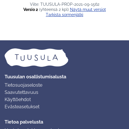
Viite: TUUSULA-PROP-2021-09-1562
Versio 2
(yhteensä 2 kpl)
näytä muut versiot
Tarkista sormenjälki
Tuusulan osallistumisalusta
Tietosuojaseloste
Saavutettavuus
Käyttöehdot
Evästeasetukset
Tietoa palvelusta