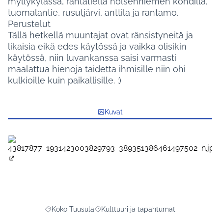
myllykylässä, rantatiellä holsenniemen kohdilla,
tuomalantie, rusutjärvi, anttila ja rantamo.
Perustelut
Tällä hetkellä muuntajat ovat ränsistyneitä ja
likaisia eikä edes käytössä ja vaikka olisikin
käytössä, niin luvankanssa saisi varmasti
maalattua hienoja taidetta ihmisille niin ohi
kulkioille kuin paikallisille. :)
Kuvat
(Avautuu uuteen välilehteen)
Koko Tuusula
Kulttuuri ja tapahtumat
Rajaa tulokset aihepiirin mukaan: Koko Tuusula
Rajaa tulokset teeman mukaan: Kulttuu