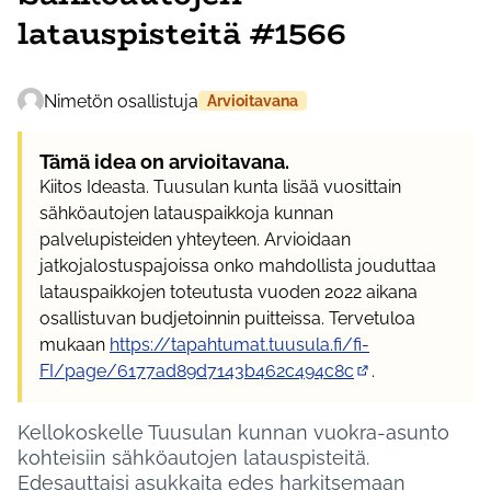
latauspisteitä #1566
Nimetön osallistuja
Arvioitavana
Tämä idea on arvioitavana.
Kiitos Ideasta. Tuusulan kunta lisää vuosittain
sähköautojen latauspaikkoja kunnan
palvelupisteiden yhteyteen. Arvioidaan
jatkojalostuspajoissa onko mahdollista jouduttaa
latauspaikkojen toteutusta vuoden 2022 aikana
osallistuvan budjetoinnin puitteissa. Tervetuloa
mukaan
https://tapahtumat.tuusula.fi/fi-
FI/page/6177ad89d7143b462c494c8c
.
(Ulkoinen linkki)
Kellokoskelle Tuusulan kunnan vuokra-asunto
kohteisiin sähköautojen latauspisteitä.
Edesauttaisi asukkaita edes harkitsemaan