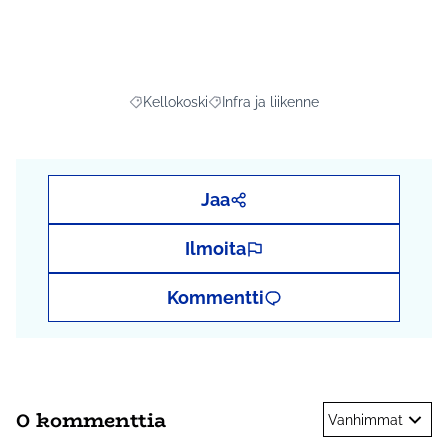
Kellokoski
Infra ja liikenne
Rajaa tulokset aihepiirin mukaan: Kellokoski
Rajaa tulokset teeman mukaan: Infra j
Jaa
Ilmoita
Kommentti
0 kommenttia
Vanhimmat