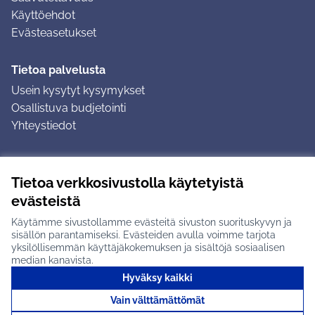
Käyttöehdot
Evästeasetukset
Tietoa palvelusta
Usein kysytyt kysymykset
Osallistuva budjetointi
Yhteystiedot
Ohjeet
Tietoa verkkosivustolla käytetyistä
Ohjeet kirjautumiseen
evästeistä
Ohjeet kommentin jättämiseen
Käytämme sivustollamme evästeitä sivuston suorituskyvyn ja
sisällön parantamiseksi. Evästeiden avulla voimme tarjota
yksilöllisemmän käyttäjäkokemuksen ja sisältöjä sosiaalisen
median kanavista.
Hyväksy kaikki
Tuusulan osallistumisalusta X-palvelussa
Tuusula
Vain välttämättömät
Creative Commons -lisenssi
(Ulkoinen linkki)
(Ulkoinen linkki)
(Ulkoine
Verkkosivusto luotu
vapaan ohjelmiston