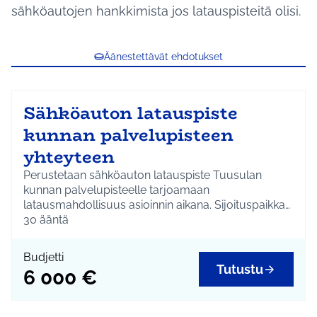
sähköautojen hankkimista jos latauspisteitä olisi.
Äänestettävät ehdotukset
Sähköauton latauspiste
kunnan palvelupisteen
yhteyteen
Perustetaan sähköauton latauspiste Tuusulan
kunnan palvelupisteelle tarjoamaan
latausmahdollisuus asioinnin aikana. Sijoituspaikka
päätetään asukaskyselyllä.
30
ääntä
Budjetti
Tutustu
6 000 €