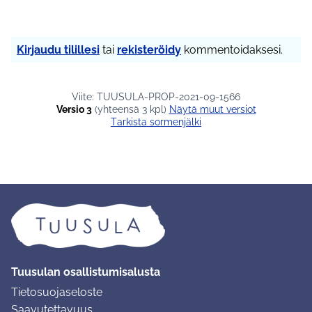
Kirjaudu tilillesi
tai
rekisteröidy
kommentoidaksesi.
Viite: TUUSULA-PROP-2021-09-1566
Versio 3
(yhteensä 3 kpl)
näytä muut versiot
Tarkista sormenjälki
Tuusulan osallistumisalusta
Tietosuojaseloste
Saavutettavuus