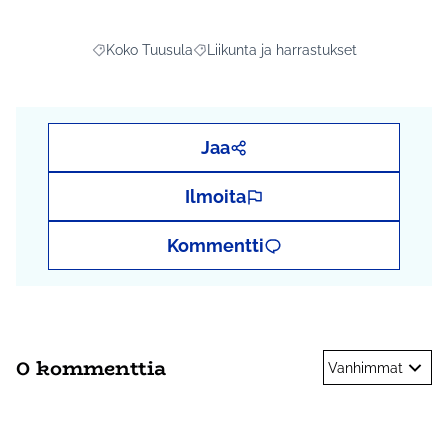
Koko Tuusula
Liikunta ja harrastukset
Rajaa tulokset aihepiirin mukaan: Koko Tuusula
Rajaa tulokset teeman mukaan: Liikunta
Jaa
Ilmoita
Kommentti
0 kommenttia
Vanhimmat