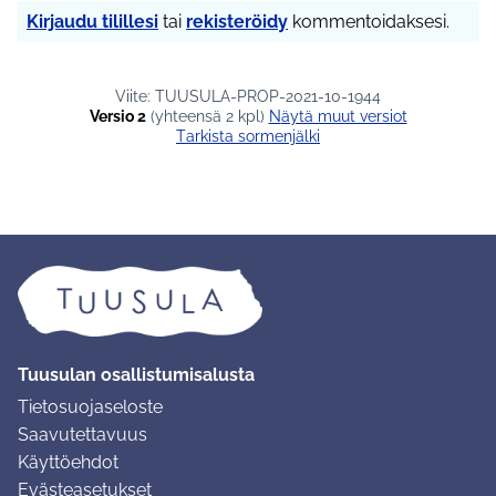
Kirjaudu tilillesi
tai
rekisteröidy
kommentoidaksesi.
Viite: TUUSULA-PROP-2021-10-1944
Versio 2
(yhteensä 2 kpl)
näytä muut versiot
Tarkista sormenjälki
Tuusulan osallistumisalusta
Tietosuojaseloste
Saavutettavuus
Käyttöehdot
Evästeasetukset