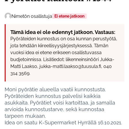
Nimetön osallistuja
Ei etene jatkoon
Tämä idea ei ole edennyt jatkoon. Vastaus:
Pyöräteiden kunnostus on osa kunnan perustyötä,
jota tehdään kiireellisyysjärjestyksessä. Tämän
vuoksi idea ei etene erikseen osallistuvassa
budjetoinnissa. Lisätiedot: liikenneinsinööri Jukka-
Matti Laakso, jukka-matti.laakso@tuusula.fi, 040
314 3569.
Moni pyörätie alueella vaatii kunnostusta.
Pyöräteiden kunnostus palvelisi kaikkia
asukkaita. Pyörätiet voisi kartoittaa, ja samalla
arvioida kunnostustarve, sekä kunnostaa
tarpeen mukaan.
Idea on saatu K-Supermarket Hyrrällä 16.10.2021.