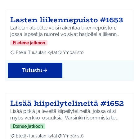
Lasten liikennepuisto #1653
Lahelan alueelle voisi rakentaa liikennepuiston,
jossa lapset ja nuoret voisivat harjoitella liikenn…
Ei etene jatkoon
Etelä-Tuusulan kylät
Ympäristö
Rajaa tulokset aihepiirin mukaan: Etelä-Tuusulan kylät
Rajaa tulokset teeman mukaan: Ympäri
Tutustu
Lisää kiipeilytelineitä #1652
Lisää pitkiä ja leveitä kiipeilytelineitä, joissa olisi
myös verkko-osuuksia. Varsinkin isommista te…
Etenee jatkoon
Etelä-Tuusulan kylät
Ympäristö
Rajaa tulokset aihepiirin mukaan: Etelä-Tuusulan kylät
Rajaa tulokset teeman mukaan: Ympäri