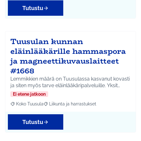
Tutustu
Tuusulan kunnan
eläinlääkärille hammaspora
ja magneettikuvauslaitteet
#1668
Lemmikkien määrä on Tuusulassa kasvanut kovasti
ja siten myös tarve eläinlääkäripalveluille. Yksit…
Ei etene jatkoon
Koko Tuusula
Liikunta ja harrastukset
Rajaa tulokset aihepiirin mukaan: Koko Tuusula
Rajaa tulokset teeman mukaan: Liikunta ja harr
Tutustu