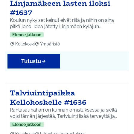
Linjamäkeen lasten iloksi
#1637
Koulun nykyiset keinut eivät riitä ja niihin on aina
pitkä jono. Idea jätetty Linjamäen kyläjuh…
Etenee jatkoon
Kellokoski
Ympäristö
Rajaa tulokset aihepiirin mukaan: Kellokoski
Rajaa tulokset teeman mukaan: Ympäristö
Tutustu
Talviuintipaikka
Kellokoskelle #1636
Rantasaunahan on kunnan omistuksessa ja siellä
voisi tämän järjestää. Tarlviuinti lisää terveyttä ja…
Etenee jatkoon
Kellokoski
Liikunta ja harrastukset