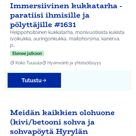
Immersiivinen kukkatarha -
paratiisi ihmisille ja
pölyttäjille #1631
Helppohoitoinen kukkatarha, monivuotisista kukista
(voikukka, auringonkukka, maitohorsma, kanerva,
p…
Etenee jatkoon
Koko Tuusula
Hyvinvointi ja yhteisöllisyys
Rajaa tulokset aihepiirin mukaan: Koko Tuusula
Rajaa tulokset teeman mukaan: Hyvinvointi ja y
Tutustu
Meidän kaikkien olohuone
(kivi/betooni sohva ja
sohvapöytä Hyrylän