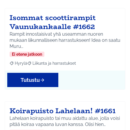
Isommat scoottirampit
Vaunukankaalle #1662
Rampit innostaisivat yhä useamman nuoren
mukaan liikunnalliseen harrastukseen! Idea on saatu
Muru…
Ei etene jatkoon
Hyrylä
Liikunta ja harrastukset
Rajaa tulokset aihepiirin mukaan: Hyrylä
Rajaa tulokset teeman mukaan: Liikunta ja harrastuks
Tutustu
Koirapuisto Lahelaan! #1661
Lahelaan koirapuisto tai muu aidattu alue, jolla voisi
pitää koiraa vapaana luvan kanssa. Olisi hien…