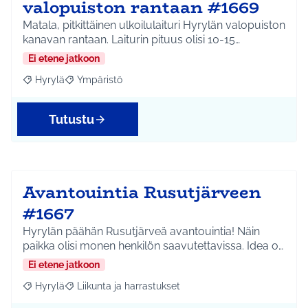
valopuiston rantaan #1669
Matala, pitkittäinen ulkoilulaituri Hyrylän valopuiston
kanavan rantaan. Laiturin pituus olisi 10-15…
Ei etene jatkoon
Hyrylä
Ympäristö
Rajaa tulokset aihepiirin mukaan: Hyrylä
Rajaa tulokset teeman mukaan: Ympäristö
Tutustu
Avantouintia Rusutjärveen
#1667
Hyrylän päähän Rusutjärveä avantouintia! Näin
paikka olisi monen henkilön saavutettavissa. Idea o…
Ei etene jatkoon
Hyrylä
Liikunta ja harrastukset
Rajaa tulokset aihepiirin mukaan: Hyrylä
Rajaa tulokset teeman mukaan: Liikunta ja harrastuks