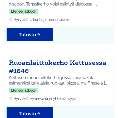
discoon. Tanssikerho voisi esiintyä discossa, j…
Etenee jatkoon
Hyrylä
Liikunta ja harrastukset
Rajaa tulokset aihepiirin mukaan: Hyrylä
Rajaa tulokset teeman mukaan: Liikunta ja harrastuks
Tutustu
Ruoanlaittokerho Kettusessa
#1646
Kettusen ruoanlaittokerho, jossa saisi kokata
esimerkiksi italialaista ruokaa, pizzaa, muffinsseja j…
Etenee jatkoon
Hyrylä
Hyvinvointi ja yhteisöllisyys
Rajaa tulokset aihepiirin mukaan: Hyrylä
Rajaa tulokset teeman mukaan: Hyvinvointi ja yhteisöl
Tutustu