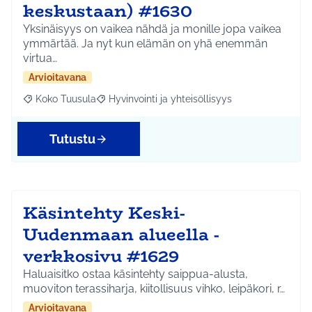
keskustaan) #1630
Yksinäisyys on vaikea nähdä ja monille jopa vaikea
ymmärtää. Ja nyt kun elämän on yhä enemmän
virtua…
Arvioitavana
Koko Tuusula
Hyvinvointi ja yhteisöllisyys
Rajaa tulokset aihepiirin mukaan: Koko Tuusula
Rajaa tulokset teeman mukaan: Hyvinvointi ja y
Tutustu
Käsintehty Keski-
Uudenmaan alueella -
verkkosivu #1629
Haluaisitko ostaa käsintehty saippua-alusta,
muoviton terassiharja, kiitollisuus vihko, leipäkori, r…
Arvioitavana