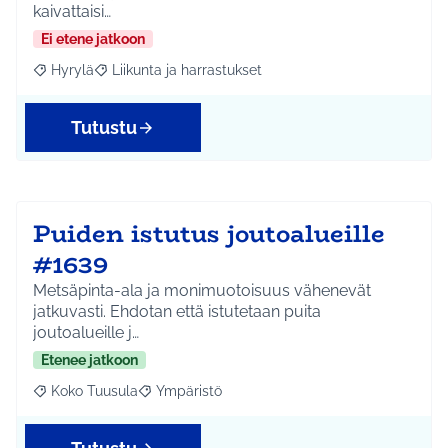
kaivattaisi…
Ei etene jatkoon
Hyrylä
Liikunta ja harrastukset
Rajaa tulokset aihepiirin mukaan: Hyrylä
Rajaa tulokset teeman mukaan: Liikunta ja harrastuks
Tutustu
Puiden istutus joutoalueille
#1639
Metsäpinta-ala ja monimuotoisuus vähenevät
jatkuvasti. Ehdotan että istutetaan puita
joutoalueille j…
Etenee jatkoon
Koko Tuusula
Ympäristö
Rajaa tulokset aihepiirin mukaan: Koko Tuusula
Rajaa tulokset teeman mukaan: Ympäristö