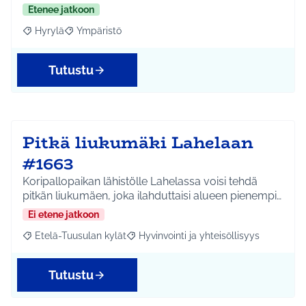
Etenee jatkoon
Hyrylä
Ympäristö
Rajaa tulokset aihepiirin mukaan: Hyrylä
Rajaa tulokset teeman mukaan: Ympäristö
Tutustu
Pitkä liukumäki Lahelaan
#1663
Koripallopaikan lähistölle Lahelassa voisi tehdä
pitkän liukumäen, joka ilahduttaisi alueen pienempi…
Ei etene jatkoon
Etelä-Tuusulan kylät
Hyvinvointi ja yhteisöllisyys
Rajaa tulokset aihepiirin mukaan: Etelä-Tuusulan kylät
Rajaa tulokset teeman mukaan: Hyvinvoin
Tutustu