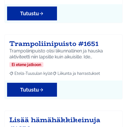
Tutustu
Trampoliinipuisto #1651
Trampoliinipuisto olisi liikunnallinen ja hauska
aktiviteetti niin lapsille kuin aikuisille. Ide…
Ei etene jatkoon
Etelä-Tuusulan kylät
Liikunta ja harrastukset
Rajaa tulokset aihepiirin mukaan: Etelä-Tuusulan kylät
Rajaa tulokset teeman mukaan: Liikunta
Tutustu
Lisää hämähäkkikeinuja