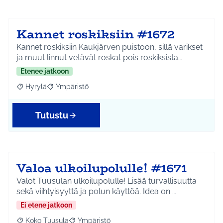
Kannet roskiksiin #1672
Kannet roskiksiin Kaukjärven puistoon, sillä varikset
ja muut linnut vetävät roskat pois roskiksista…
Etenee jatkoon
Hyrylä
Ympäristö
Rajaa tulokset aihepiirin mukaan: Hyrylä
Rajaa tulokset teeman mukaan: Ympäristö
Tutustu
Valoa ulkoilupolulle! #1671
Valot Tuusulan ulkoilupolulle! Lisää turvallisuutta
sekä viihtyisyyttä ja polun käyttöä. Idea on …
Ei etene jatkoon
Koko Tuusula
Ympäristö