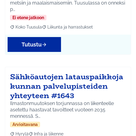
metsiin ja maalaismaisemiin. Tuusulassa on onneksi
p…
Ei etene jatkoon
Koko Tuusula
Liikunta ja harrastukset
Rajaa tulokset aihepiirin mukaan: Koko Tuusula
Rajaa tulokset teeman mukaan: Liikunta ja harr
Tutustu
Sähköautojen latauspaikkoja
kunnan palvelupisteiden
yhteyteen #1643
Ilmastonmuutoksen torjunnassa on liikenteelle
asetettu haastavat tavoitteet vuoteen 2035
mennessä. S…
Arvioitavana
Hyrylä
Infra ja liikenne