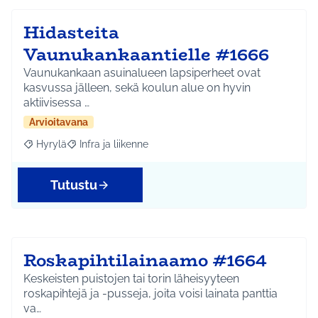
Hidasteita
Vaunukankaantielle #1666
Vaunukankaan asuinalueen lapsiperheet ovat
kasvussa jälleen, sekä koulun alue on hyvin
aktiivisessa …
Arvioitavana
Hyrylä
Infra ja liikenne
Rajaa tulokset aihepiirin mukaan: Hyrylä
Rajaa tulokset teeman mukaan: Infra ja liikenne
Tutustu
Roskapihtilainaamo #1664
Keskeisten puistojen tai torin läheisyyteen
roskapihtejä ja -pusseja, joita voisi lainata panttia
va…