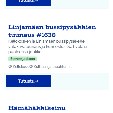
Tutustu
Linjamäen bussipysäkkien
tuunaus #1638
Kellokosken ja Linjamäen bussipysäkeille
valokuvatuunaus ja kunnostus. Se hvetäisi
puoleensa joukkol…
Etenee jatkoon
Kellokoski
Kulttuuri ja tapahtumat
Rajaa tulokset aihepiirin mukaan: Kellokoski
Rajaa tulokset teeman mukaan: Kulttuuri ja tapah
Tutustu
Hämähäkkikeinu