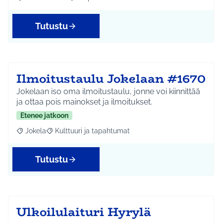
Rajaa tulokset aihepiirin mukaan: Koko Tuusula
Rajaa tulokset teeman mukaan: Ympäristö
Tutustu
Ilmoitustaulu Jokelaan #1670
Jokelaan iso oma ilmoitustaulu, jonne voi kiinnittää
ja ottaa pois mainokset ja ilmoitukset.
Etenee jatkoon
Jokela
Kulttuuri ja tapahtumat
Rajaa tulokset aihepiirin mukaan: Jokela
Rajaa tulokset teeman mukaan: Kulttuuri ja tapahtum
Tutustu
Ulkoilulaituri Hyrylä