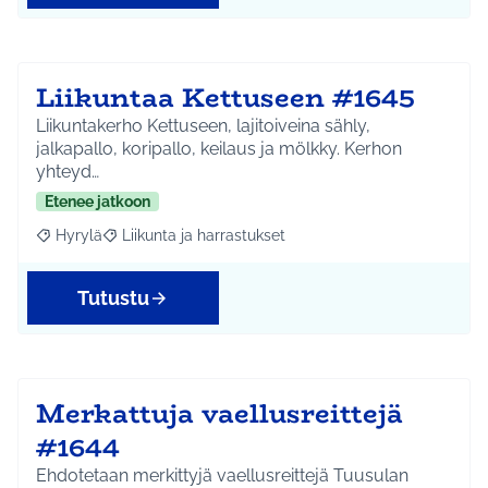
Liikuntaa Kettuseen #1645
Liikuntakerho Kettuseen, lajitoiveina sähly,
jalkapallo, koripallo, keilaus ja mölkky. Kerhon
yhteyd…
Etenee jatkoon
Hyrylä
Liikunta ja harrastukset
Rajaa tulokset aihepiirin mukaan: Hyrylä
Rajaa tulokset teeman mukaan: Liikunta ja harrastuks
Tutustu
Merkattuja vaellusreittejä
#1644
Ehdotetaan merkittyjä vaellusreittejä Tuusulan