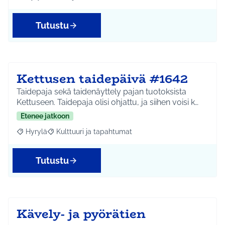
Rajaa tulokset aihepiirin mukaan: Hyrylä
Rajaa tulokset teeman mukaan: Infra ja liikenne
Tutustu
Kettusen taidepäivä #1642
Taidepaja sekä taidenäyttely pajan tuotoksista
Kettuseen. Taidepaja olisi ohjattu, ja siihen voisi k…
Etenee jatkoon
Hyrylä
Kulttuuri ja tapahtumat
Rajaa tulokset aihepiirin mukaan: Hyrylä
Rajaa tulokset teeman mukaan: Kulttuuri ja tapahtum
Tutustu
Kävely- ja pyörätien