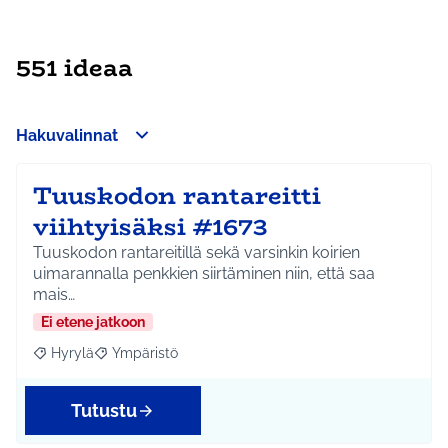
551 ideaa
Hakuvalinnat
Tuuskodon rantareitti
viihtyisäksi #1673
Tuuskodon rantareitillä sekä varsinkin koirien
uimarannalla penkkien siirtäminen niin, että saa
mais…
Ei etene jatkoon
Hyrylä
Ympäristö
Rajaa tulokset aihepiirin mukaan: Hyrylä
Rajaa tulokset teeman mukaan: Ympäristö
Tutustu