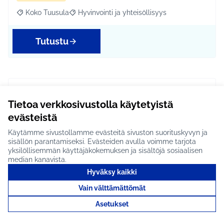
Koko Tuusula
Hyvinvointi ja yhteisöllisyys
Rajaa tulokset aihepiirin mukaan: Koko Tuusula
Rajaa tulokset teeman mukaan: Hyvinvointi ja y
Tutustu
Unelmien seinä #1628
Tietoa verkkosivustolla käytetyistä
Seinä, jossain Hyrylän keskustassa (esimerkiksi
evästeistä
kirjastossa), johon Tuusulan asukkaat voisivat kirjo…
Etenee jatkoon
Käytämme sivustollamme evästeitä sivuston suorituskyvyn ja
sisällön parantamiseksi. Evästeiden avulla voimme tarjota
Koko Tuusula
Hyvinvointi ja yhteisöllisyys
yksilöllisemmän käyttäjäkokemuksen ja sisältöjä sosiaalisen
Rajaa tulokset aihepiirin mukaan: Koko Tuusula
Rajaa tulokset teeman mukaan: Hyvinvointi ja y
median kanavista.
Hyväksy kaikki
Tutustu
Vain välttämättömät
Asetukset