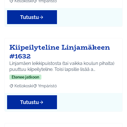
Kellokoski
Ympäristö
Rajaa tulokset aihepiirin mukaan: Kellokoski
Rajaa tulokset teeman mukaan: Ympäristö
Tutustu
Kiipeilyteline Linjamäkeen
#1632
Linjamäen leikkipuistosta (tai vaikka koulun pihalta)
puuttuu kiipeilyteline. Toisi lapsille lisää a…
Etenee jatkoon
Kellokoski
Ympäristö
Rajaa tulokset aihepiirin mukaan: Kellokoski
Rajaa tulokset teeman mukaan: Ympäristö
Tutustu