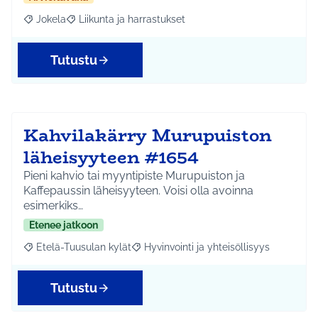
Jokela
Liikunta ja harrastukset
Rajaa tulokset aihepiirin mukaan: Jokela
Rajaa tulokset teeman mukaan: Liikunta ja harrastuks
Tutustu
Kahvilakärry Murupuiston
läheisyyteen #1654
Pieni kahvio tai myyntipiste Murupuiston ja
Kaffepaussin läheisyyteen. Voisi olla avoinna
esimerkiks…
Etenee jatkoon
Etelä-Tuusulan kylät
Hyvinvointi ja yhteisöllisyys
Rajaa tulokset aihepiirin mukaan: Etelä-Tuusulan kylät
Rajaa tulokset teeman mukaan: Hyvinvoin
Tutustu