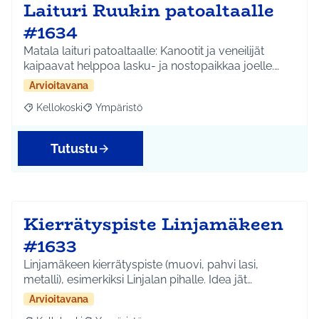
Laituri Ruukin patoaltaalle
#1634
Matala laituri patoaltaalle: Kanootit ja veneilijät
kaipaavat helppoa lasku- ja nostopaikkaa joelle.…
Arvioitavana
Kellokoski
Ympäristö
Rajaa tulokset aihepiirin mukaan: Kellokoski
Rajaa tulokset teeman mukaan: Ympäristö
Tutustu
Kierrätyspiste Linjamäkeen
#1633
Linjamäkeen kierrätyspiste (muovi, pahvi lasi,
metalli), esimerkiksi Linjalan pihalle. Idea jät…
Arvioitavana