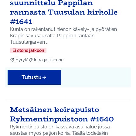
suunnittelu Pappilan
rannasta Tuusulan kirkolle
#1641
Kunta on rakentanut hienon kävely- ja pyörätien
Krapin savusaunalta Pappilan rantaan
Tuusulanjärven …
Ei etene jatkoon
Hyrylä
Infra ja liikenne
Rajaa tulokset aihepiirin mukaan: Hyrylä
Rajaa tulokset teeman mukaan: Infra ja liikenne
Tutustu
Metsäinen koirapuisto
Rykmentinpuistoon #1640
Rykmentinpuisto on kasvava asuinalue jossa
asustaa myös paljon koiria. Täällä todellakin