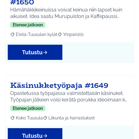
#1650
Hämähäkkikeinuissa voivat keinua niin lapset kuin
aikuiset. Idea saatu Murupuiston ja Kaffepaussi…
Etenee jatkoon
Etelä-Tuusulan kylät
Ympäristö
Rajaa tulokset aihepiirin mukaan: Etelä-Tuusulan kylät
Rajaa tulokset teeman mukaan: Ympäri
Tutustu
Käsinukketyöpaja #1649
Opastetussa työpajassa valmistettaisiin käsinuket.
Työpajan jälkeen voisi kerätä porukka ideoimaan k…
Etenee jatkoon
Koko Tuusula
Liikunta ja harrastukset
Rajaa tulokset aihepiirin mukaan: Koko Tuusula
Rajaa tulokset teeman mukaan: Liikunta ja harr
Tutustu