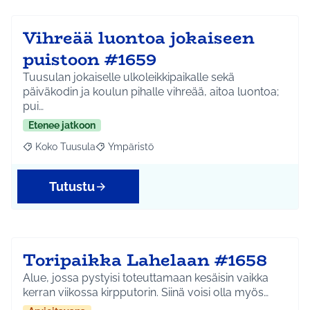
Vihreää luontoa jokaiseen
puistoon #1659
Tuusulan jokaiselle ulkoleikkipaikalle sekä
päiväkodin ja koulun pihalle vihreää, aitoa luontoa;
pui…
Etenee jatkoon
Koko Tuusula
Ympäristö
Rajaa tulokset aihepiirin mukaan: Koko Tuusula
Rajaa tulokset teeman mukaan: Ympäristö
Tutustu
Toripaikka Lahelaan #1658
Alue, jossa pystyisi toteuttamaan kesäisin vaikka
kerran viikossa kirpputorin. Siinä voisi olla myös…