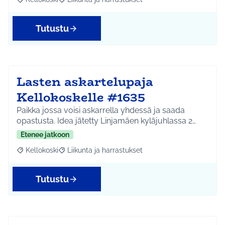
Rajaa tulokset aihepiirin mukaan: Kellokoski
Rajaa tulokset teeman mukaan: Liikunta ja harrast
Tutustu
Lasten askartelupaja
Kellokoskelle #1635
Paikka jossa voisi askarrella yhdessä ja saada
opastusta. Idea jätetty Linjamäen kyläjuhlassa 2…
Etenee jatkoon
Kellokoski
Liikunta ja harrastukset
Rajaa tulokset aihepiirin mukaan: Kellokoski
Rajaa tulokset teeman mukaan: Liikunta ja harrast
Tutustu