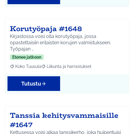
Korutyöpaja #1648
Kirjastossa voisi olla korutyöpaja, jossa
opastettaisiin erilaisten korujen valmistukseen.
Työpajan …
Etenee jatkoon
Koko Tuusula
Liikunta ja harrastukset
Rajaa tulokset aihepiirin mukaan: Koko Tuusula
Rajaa tulokset teeman mukaan: Liikunta ja harr
Tutustu
Tanssia kehitysvammaisille
#1647
Kettusessa voisi alkaa tanssikerho, joka huipentuisi