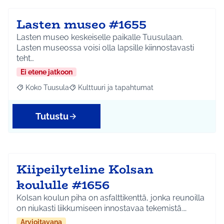
Lasten museo #1655
Lasten museo keskeiselle paikalle Tuusulaan.
Lasten museossa voisi olla lapsille kiinnostavasti
teht…
Ei etene jatkoon
Koko Tuusula
Kulttuuri ja tapahtumat
Rajaa tulokset aihepiirin mukaan: Koko Tuusula
Rajaa tulokset teeman mukaan: Kulttuuri ja ta
Tutustu
Kiipeilyteline Kolsan
koululle #1656
Kolsan koulun piha on asfalttikenttä, jonka reunoilla
on niukasti liikkumiseen innostavaa tekemistä.…
Arvioitavana