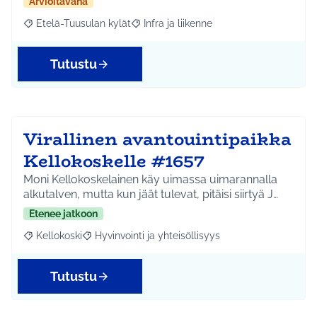
Arvioitavana
Etelä-Tuusulan kylät
Infra ja liikenne
Rajaa tulokset aihepiirin mukaan: Etelä-Tuusulan kylät
Rajaa tulokset teeman mukaan: Infra ja 
Tutustu
Virallinen avantouintipaikka
Kellokoskelle #1657
Moni Kellokoskelainen käy uimassa uimarannalla
alkutalven, mutta kun jäät tulevat, pitäisi siirtyä J…
Etenee jatkoon
Kellokoski
Hyvinvointi ja yhteisöllisyys
Rajaa tulokset aihepiirin mukaan: Kellokoski
Rajaa tulokset teeman mukaan: Hyvinvointi ja yhtei
Tutustu