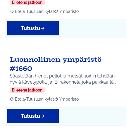
Ei etene jatkoon
Etelä-Tuusulan kylät
Ympäristö
Rajaa tulokset aihepiirin mukaan: Etelä-Tuusulan kylät
Rajaa tulokset teeman mukaan: Ympäri
Tutustu
Luonnollinen ympäristö
#1660
Säästetään hienot pellot ja metsät, joihin tehdään
hyviä kävelypolkuja. Ei rakenneta joka paikkaa tä…
Ei etene jatkoon
Etelä-Tuusulan kylät
Ympäristö
Rajaa tulokset aihepiirin mukaan: Etelä-Tuusulan kylät
Rajaa tulokset teeman mukaan: Ympäri
Tutustu