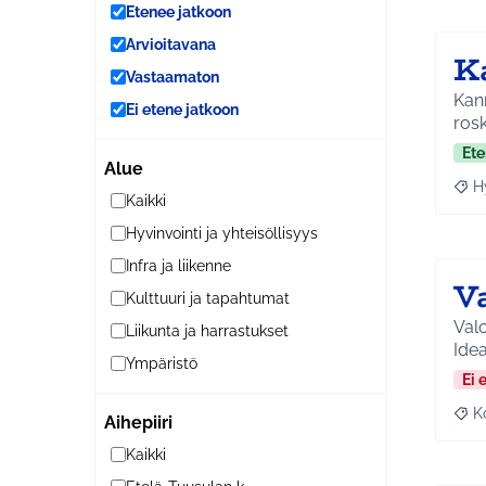
Etenee jatkoon
Arvioitavana
K
Vastaamaton
Kann
Ei etene jatkoon
rosk
Ete
Alue
H
Raja
Kaikki
Hyvinvointi ja yhteisöllisyys
Infra ja liikenne
Va
Kulttuuri ja tapahtumat
Valo
Liikunta ja harrastukset
Idea
Ympäristö
Ei 
K
Aihepiiri
Raj
Kaikki