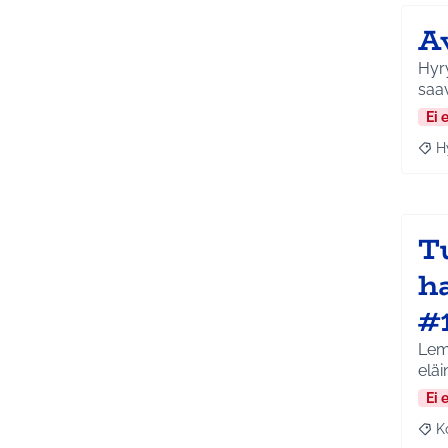
A
Hyry
Ei 
H
Raja
T
h
#
Lem
Ei 
K
Raj