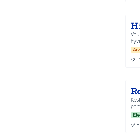
H
Vau
hyvi
Arv
H
Raja
R
Kesk
pant
Ete
H
Raja