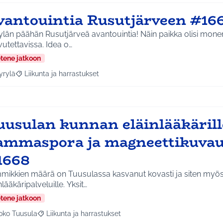
vantouintia Rusutjärveen #16
län päähän Rusutjärveä avantouintia! Näin paikka olisi mone
saavutettavissa. Idea o…
etene jatkoon
yrylä
Liikunta ja harrastukset
a tulokset aihepiirin mukaan: Hyrylä
Rajaa tulokset teeman mukaan: Liikunta ja harrastukset
uusulan kunnan eläinlääkärill
ammaspora ja magneettikuvaus
1668
mikkien määrä on Tuusulassa kasvanut kovasti ja siten myös
eläinlääkäripalveluille. Yksit…
etene jatkoon
oko Tuusula
Liikunta ja harrastukset
aa tulokset aihepiirin mukaan: Koko Tuusula
Rajaa tulokset teeman mukaan: Liikunta ja harrastukset