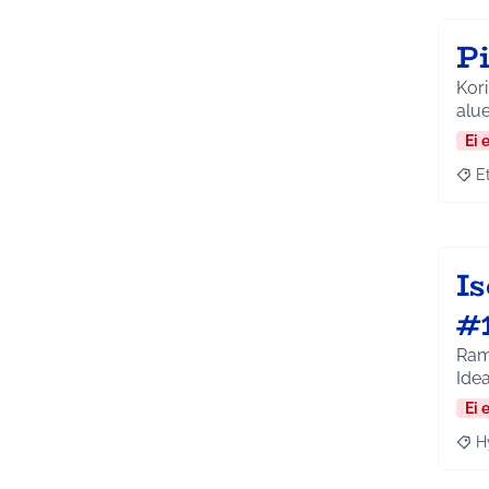
P
Kori
alu
Ei 
E
Raja
I
#
Ram
Ide
Ei 
H
Raja