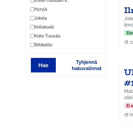
Etelä-Tuusulan kylät
I
Hyrylä
Joke
Jokela
ilmo
Kellokoski
Ete
Koko Tuusula
J
Raja
Riihikallio
Tyhjennä
Hae
hakuvalinnat
U
#
Mata
olis
Ei 
H
Raja