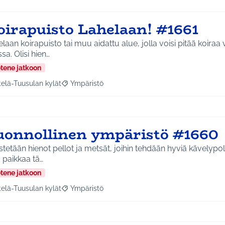
oirapuisto Lahelaan! #1661
laan koirapuisto tai muu aidattu alue, jolla voisi pitää koira
sa. Olisi hien…
etene jatkoon
telä-Tuusulan kylät
Ympäristö
a tulokset aihepiirin mukaan: Etelä-Tuusulan kylät
Rajaa tulokset teeman mukaan: Ympäristö
uonnollinen ympäristö #1660
tetään hienot pellot ja metsät, joihin tehdään hyviä kävelypol
 paikkaa tä…
etene jatkoon
telä-Tuusulan kylät
Ympäristö
a tulokset aihepiirin mukaan: Etelä-Tuusulan kylät
Rajaa tulokset teeman mukaan: Ympäristö