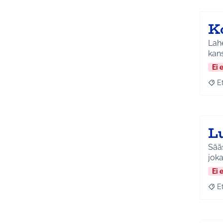
K
Lahe
kans
Ei 
E
Raja
L
Sääs
joka
Ei 
E
Raja