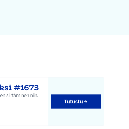
ksi #1673
n siirtäminen niin,
Tutustu