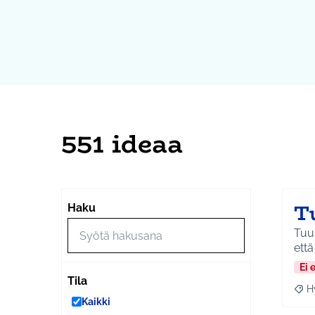
551 ideaa
T
Haku
Tuus
että
Ei 
Tila
H
Raja
Kaikki