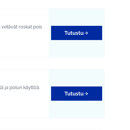
t vetävät roskat pois
Tutustu
tä ja polun käyttöä.
Tutustu