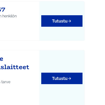
67
n henkilön
Tutustu
e
laitteet
Tutustu
 tarve