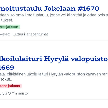
lmoitustaulu Jokelaan #1670
laan iso oma ilmoitustaulu, jonne voi kiinnittää ja ottaa pois 
itukset.
nee jatkoon
okela
Kulttuuri ja tapahtumat
a tulokset aihepiirin mukaan: Jokela
Rajaa tulokset teeman mukaan: Kulttuuri ja tapahtumat
lkoilulaituri Hyrylä valopuist
1669
la, pitkittäinen ulkoilulaituri Hyrylän valopuiston kanavan ran
i 10-15…
etene jatkoon
yrylä
Ympäristö
a tulokset aihepiirin mukaan: Hyrylä
Rajaa tulokset teeman mukaan: Ympäristö