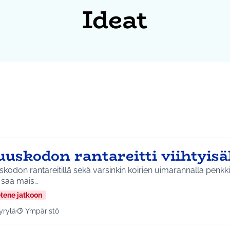
Ideat
uuskodon rantareitti viihtyisä
kodon rantareitillä sekä varsinkin koirien uimarannalla penkkie
 saa mais…
etene jatkoon
yrylä
Ympäristö
a tulokset aihepiirin mukaan: Hyrylä
Rajaa tulokset teeman mukaan: Ympäristö