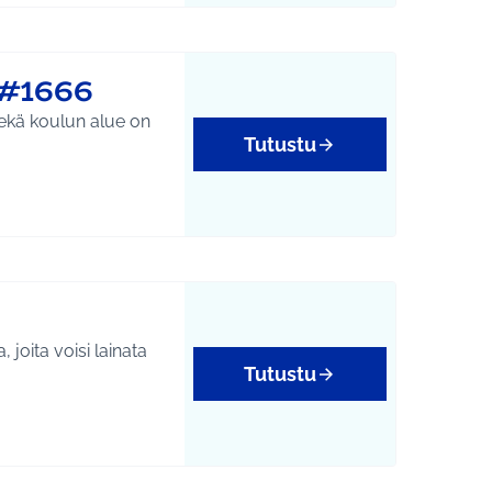
 #1666
ekä koulun alue on
Tutustu
 joita voisi lainata
Tutustu