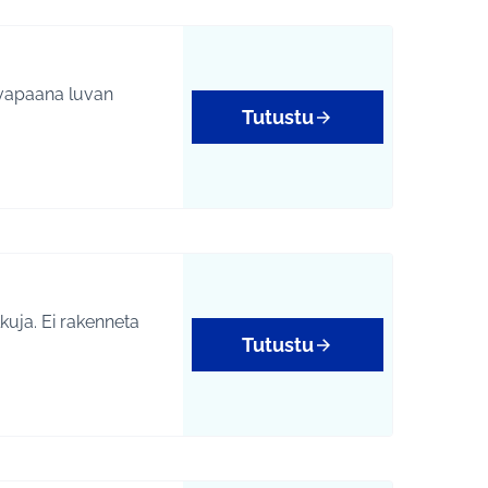
a vapaana luvan
Tutustu
kuja. Ei rakenneta
Tutustu