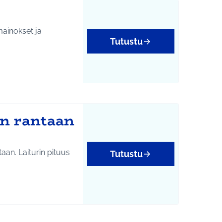
mainokset ja
Tutustu
on rantaan
taan. Laiturin pituus
Tutustu