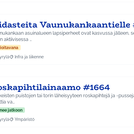
idasteita Vaunukankaantielle
nukankaan asuinalueen lapsiperheet ovat kasvussa jälleen, s
n aktiivisessa …
ioitavana
yrylä
Infra ja liikenne
a tulokset aihepiirin mukaan: Hyrylä
Rajaa tulokset teeman mukaan: Infra ja liikenne
oskapihtilainaamo #1664
eisten puistojen tai torin läheisyyteen roskapihtejä ja -pusseja,
tia va…
nee jatkoon
yrylä
Ympäristö
a tulokset aihepiirin mukaan: Hyrylä
Rajaa tulokset teeman mukaan: Ympäristö