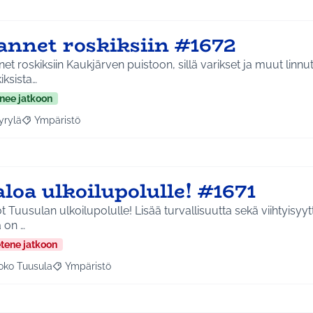
annet roskiksiin #1672
et roskiksiin Kaukjärven puistoon, sillä varikset ja muut linnu
iksista…
nee jatkoon
yrylä
Ympäristö
a tulokset aihepiirin mukaan: Hyrylä
Rajaa tulokset teeman mukaan: Ympäristö
loa ulkoilupolulle! #1671
t Tuusulan ulkoilupolulle! Lisää turvallisuutta sekä viihtyisyyt
 on …
etene jatkoon
oko Tuusula
Ympäristö
aa tulokset aihepiirin mukaan: Koko Tuusula
Rajaa tulokset teeman mukaan: Ympäristö