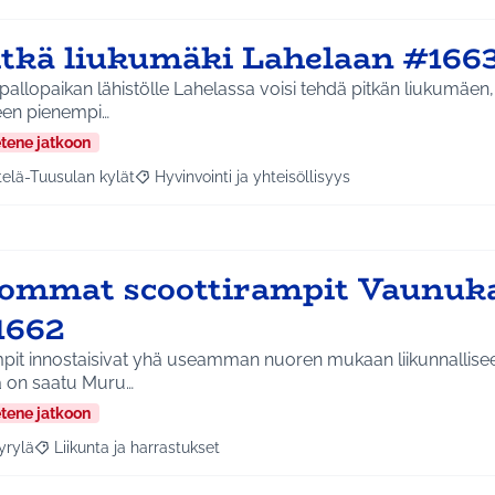
itkä liukumäki Lahelaan #166
pallopaikan lähistölle Lahelassa voisi tehdä pitkän liukumäen, 
een pienempi…
etene jatkoon
telä-Tuusulan kylät
Hyvinvointi ja yhteisöllisyys
a tulokset aihepiirin mukaan: Etelä-Tuusulan kylät
Rajaa tulokset teeman mukaan: Hyvinvointi ja yhte
sommat scoottirampit Vaunuk
1662
pit innostaisivat yhä useamman nuoren mukaan liikunnallise
a on saatu Muru…
etene jatkoon
yrylä
Liikunta ja harrastukset
a tulokset aihepiirin mukaan: Hyrylä
Rajaa tulokset teeman mukaan: Liikunta ja harrastukset