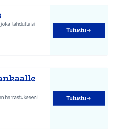
3
joka ilahduttaisi
Tutustu
isöllisyys
ankaalle
en harrastukseen!
Tutustu