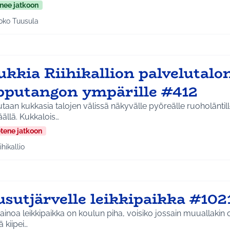
nee jatkoon
oko Tuusula
aa tulokset aihepiirin mukaan: Koko Tuusula
ukkia Riihikallion palvelutalo
ipputangon ympärille #412
taan kukkasia talojen välissä näkyvälle pyöreälle ruoholäntil
ällä. Kukkalois…
etene jatkoon
ihikallio
a tulokset aihepiirin mukaan: Riihikallio
usutjärvelle leikkipaikka #102
ainoa leikkipaikka on koulun piha, voisiko jossain muuallakin ol
ä kiipei…