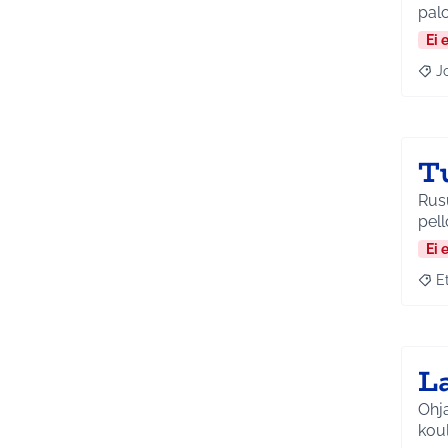
pal
Ei 
J
Raja
Tu
Rusutj
pello
Ei 
E
Raja
L
Ohja
kou