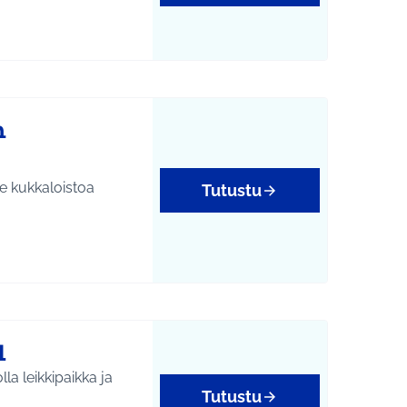
n
le kukkaloistoa
Tutustu
1
la leikkipaikka ja
Tutustu