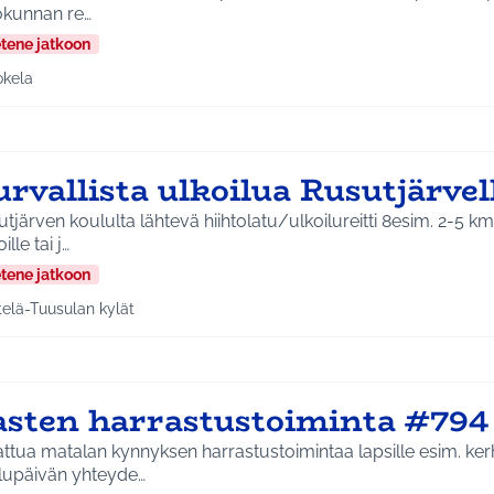
okunnan re…
etene jatkoon
okela
a tulokset aihepiirin mukaan: Jokela
rvallista ulkoilua Rusutjärve
ärven koululta lähtevä hiihtolatu/ulkoilureitti 8esim. 2-5 km) lännen suunnan
ille tai j…
etene jatkoon
telä-Tuusulan kylät
a tulokset aihepiirin mukaan: Etelä-Tuusulan kylät
asten harrastustoiminta #794
ttua matalan kynnyksen harrastustoimintaa lapsille esim. ker
lupäivän yhteyde…