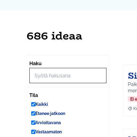
686 ideaa
Ohi
Seuraa
+
Haku
−
S
Paik
men
Tila
Ei 
Kaikki
K
Raja
Etenee jatkoon
Arvioitavana
Vastaamaton