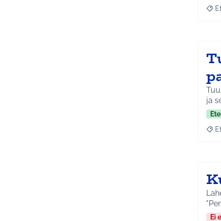
E
Raja
T
p
Tuus
ja s
Ete
E
Raja
K
Lahe
"Per
Ei 