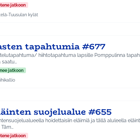
etene jatkoon
telä-Tuusulan kylät
a tulokset aihepiirin mukaan: Etelä-Tuusulan kylät
asten tapahtumia #677
stelutapahtuma/ hiihtotapahtuma lapsille Pomppulinna tapahtu
a saatu…
nee jatkoon
ihikallio
a tulokset aihepiirin mukaan: Riihikallio
läinten suojelualue #655
ntensuojelualueella hoidettaisiin eläimiä ja tällä aluleella eläin
. Täm…
etene jatkoon