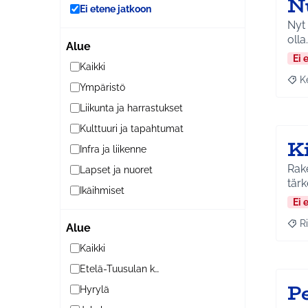
Nu
Ei etene jatkoon
Nyt 
olla
Alue
Ei 
Kaikki
K
Raja
Ympäristö
Liikunta ja harrastukset
Kulttuuri ja tapahtumat
Ki
Infra ja liikenne
Rake
Lapset ja nuoret
tärk
Ikäihmiset
Ei 
Ri
Alue
Raja
Kaikki
Etelä-Tuusulan kylät
P
Hyrylä