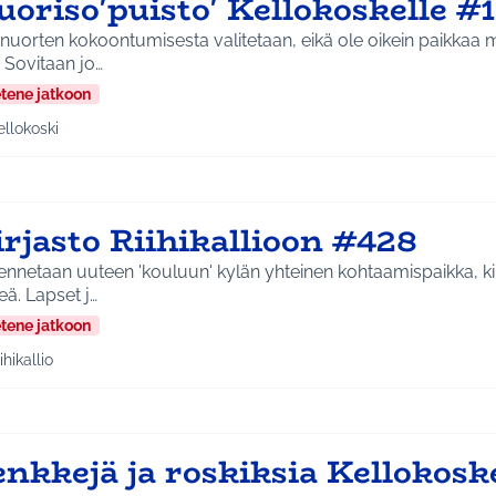
oriso'puisto' Kellokoskelle #
nuorten kokoontumisesta valitetaan, eikä ole oikein paikkaa m
. Sovitaan jo…
etene jatkoon
ellokoski
a tulokset aihepiirin mukaan: Kellokoski
rjasto Riihikallioon #428
nnetaan uuteen 'kouluun' kylän yhteinen kohtaamispaikka, kir
eä. Lapset j…
etene jatkoon
ihikallio
a tulokset aihepiirin mukaan: Riihikallio
enkkejä ja roskiksia Kellokosk