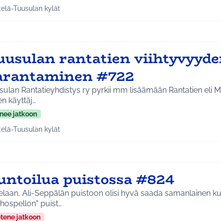
telä-Tuusulan kylät
a tulokset aihepiirin mukaan: Etelä-Tuusulan kylät
uusulan rantatien viihtyvyyd
arantaminen #722
ulan Rantatieyhdistys ry pyrkii mm lisäämään Rantatien eli M
en käyttäj…
nee jatkoon
telä-Tuusulan kylät
a tulokset aihepiirin mukaan: Etelä-Tuusulan kylät
untoilua puistossa #824
laan, Ali-Seppälän puistoon olisi hyvä saada samanlainen kun
hospellon" puist…
etene jatkoon