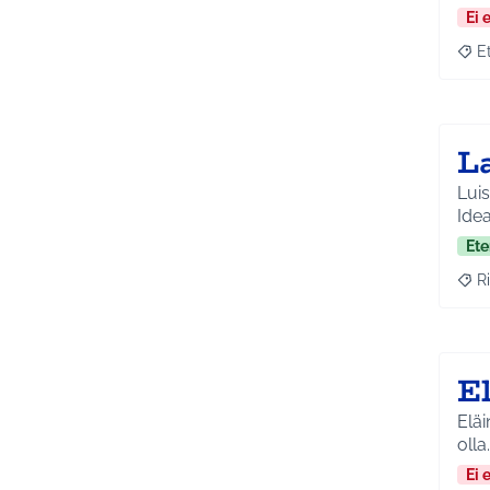
Ei 
E
Raja
L
Lui
Ide
Ete
Ri
Raja
E
Eläi
olla
Ei 