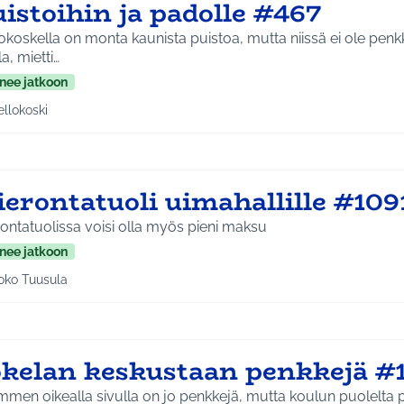
istoihin ja padolle #467
okoskella on monta kaunista puistoa, mutta niissä ei ole penkk
la, mietti…
nee jatkoon
ellokoski
a tulokset aihepiirin mukaan: Kellokoski
ierontatuoli uimahallille #109
ontatuolissa voisi olla myös pieni maksu
nee jatkoon
oko Tuusula
aa tulokset aihepiirin mukaan: Koko Tuusula
okelan keskustaan penkkejä #
men oikealla sivulla on jo penkkejä, mutta koulun puolelta puuttuu. -