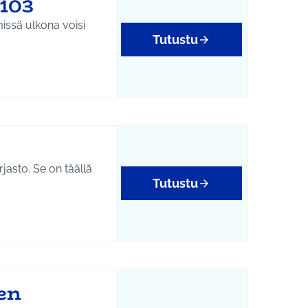
1103
issä ulkona voisi
Tutustu
jasto. Se on täällä
Tutustu
en