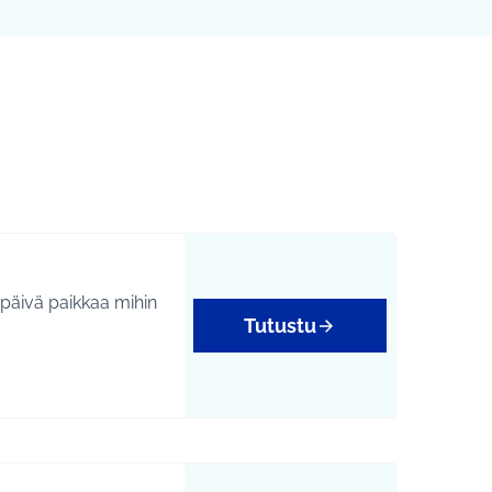
Leaflet
|
©
HERE maps
karttapisteinä. Elementtiä voi käyttää ruudunlukijalla, mutta 
a päivä paikkaa mihin
Tutustu