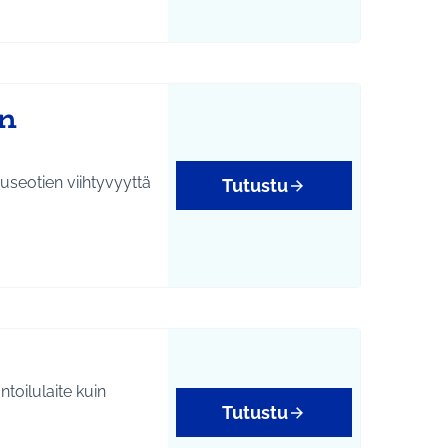
en
useotien viihtyvyyttä
Tutustu
toilulaite kuin
Tutustu