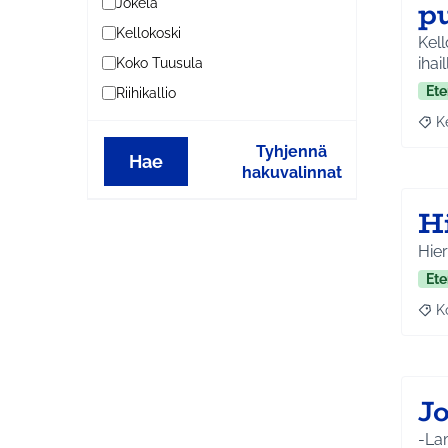
pu
Jokela
Kellokoski
Kell
ihail
Koko Tuusula
Ete
Riihikallio
K
Raja
Tyhjennä
Hae
hakuvalinnat
H
Hier
Ete
K
Raj
J
-Lam