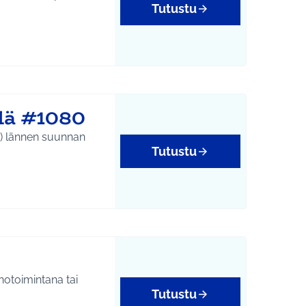
Tutustu
llä #1080
Tutustu
hotoimintana tai
Tutustu