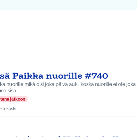
ta kartta
vassa elementissä on kartta, joka esittää tämän sivun tietueet 
107
isä Paikka nuorille #740
ka nuorille mikä oisi joka päivä auki, koska nuorille ei ole jok
nä sisä…
etene jatkoon
ellokoski
a tulokset aihepiirin mukaan: Kellokoski