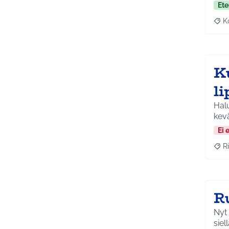
Ete
K
Raj
K
l
Halu
kevä
Ei 
Ri
Raja
R
Nyt 
siell