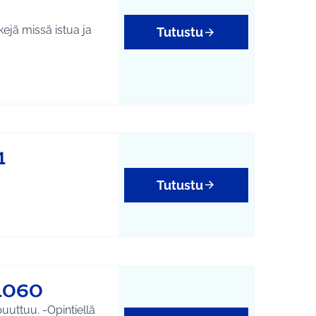
ejä missä istua ja
Tutustu
1
Tutustu
1060
Opintiellä