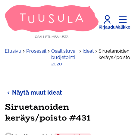
Kirjaudu
Valikko
OSALLISTUMISALUSTA
Etusivu
Prosessit
Osallistuva
Ideat
Siruetanoiden
budjetointi
keräys/poisto
2020
Näytä muut ideat
Siruetanoiden
keräys/poisto #431