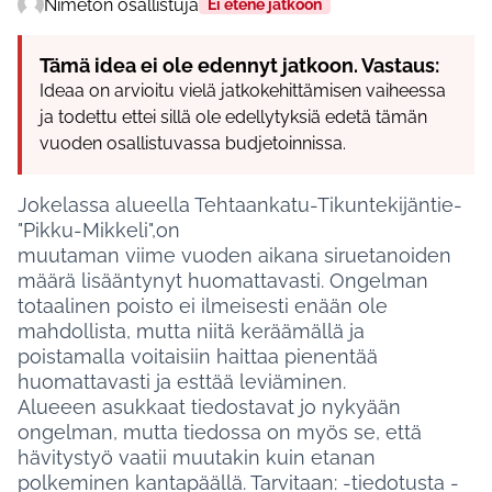
Nimetön osallistuja
Ei etene jatkoon
Tämä idea ei ole edennyt jatkoon. Vastaus:
Ideaa on arvioitu vielä jatkokehittämisen vaiheessa
ja todettu ettei sillä ole edellytyksiä edetä tämän
vuoden osallistuvassa budjetoinnissa.
Jokelassa alueella Tehtaankatu-Tikuntekijäntie-
"Pikku-Mikkeli",on
muutaman viime vuoden aikana siruetanoiden
määrä lisääntynyt huomattavasti. Ongelman
totaalinen poisto ei ilmeisesti enään ole
mahdollista, mutta niitä keräämällä ja
poistamalla voitaisiin haittaa pienentää
huomattavasti ja esttää leviäminen.
Alueeen asukkaat tiedostavat jo nykyään
ongelman, mutta tiedossa on myös se, että
hävitystyö vaatii muutakin kuin etanan
polkeminen kantapäällä. Tarvitaan: -tiedotusta -