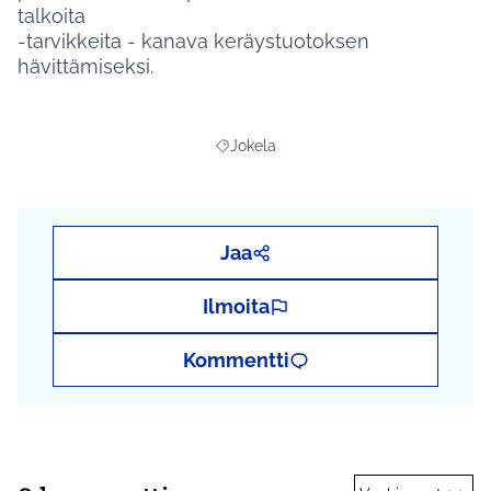
talkoita
-tarvikkeita - kanava keräystuotoksen
hävittämiseksi.
Jokela
Rajaa tulokset aihepiirin mukaan: Jokel
Jaa
Ilmoita
Kommentti