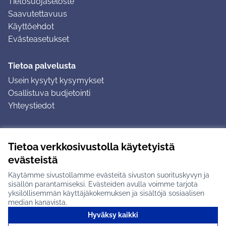
Tietosuojaseloste
Saavutettavuus
Käyttöehdot
Evästeasetukset
Tietoa palvelusta
Usein kysytyt kysymykset
Osallistuva budjetointi
Yhteystiedot
Ohjeet
Tietoa verkkosivustolla käytetyistä
Ohjeet kirjautumiseen
evästeistä
Ohjeet kommentin jättämiseen
Käytämme sivustollamme evästeitä sivuston suorituskyvyn ja
sisällön parantamiseksi. Evästeiden avulla voimme tarjota
yksilöllisemmän käyttäjäkokemuksen ja sisältöjä sosiaalisen
median kanavista.
Hyväksy kaikki
Tuusulan osallistumisalusta X-palvelussa
Tuusula