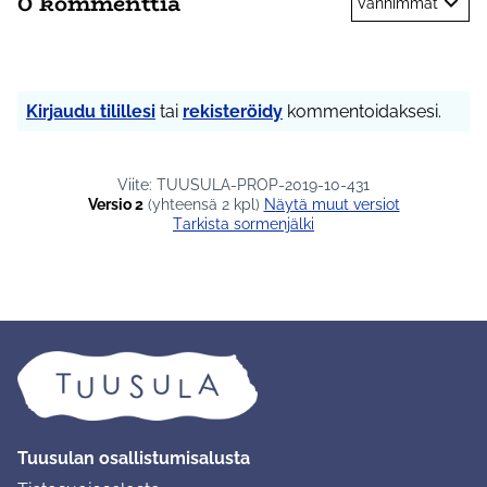
0 kommenttia
Vanhimmat
Kirjaudu tilillesi
tai
rekisteröidy
kommentoidaksesi.
Viite: TUUSULA-PROP-2019-10-431
Versio 2
(yhteensä 2 kpl)
näytä muut versiot
Tarkista sormenjälki
Tuusulan osallistumisalusta