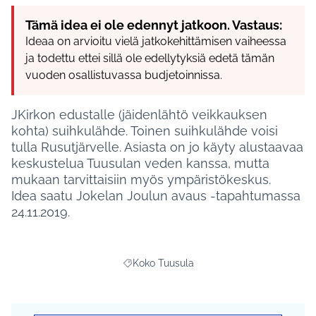
Tämä idea ei ole edennyt jatkoon. Vastaus:
Ideaa on arvioitu vielä jatkokehittämisen vaiheessa
ja todettu ettei sillä ole edellytyksiä edetä tämän
vuoden osallistuvassa budjetoinnissa.
JKirkon edustalle (jäidenlähtö veikkauksen
kohta) suihkulähde. Toinen suihkulähde voisi
tulla Rusutjärvelle. Asiasta on jo käyty alustaavaa
keskustelua Tuusulan veden kanssa, mutta
mukaan tarvittaisiin myös ympäristökeskus.
Idea saatu Jokelan Joulun avaus -tapahtumassa
24.11.2019.
Koko Tuusula
Rajaa tulokset aihepiirin mukaan: Koko Tu