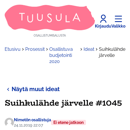
Kirjaudu
Valikko
OSALLISTUMISALUSTA
Etusivu
Prosessit
Osallistuva
Ideat
Suihkulähde
budjetointi
järvelle
2020
Näytä muut ideat
Suihkulähde järvelle #1045
Nimetön osallistuja
Ei etene jatkoon
24.11.2019 22:07