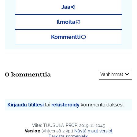
Jaa
Ilmoita
Kommentti
0 kommenttia
Vanhimmat
Kirjaudu tilillesi
tai
rekisteröidy
kommentoidaksesi.
Viite: TUUSULA-PROP-2019-11-1045
Versio 2
(yhteensä 2 kpl)
näytä muut versiot
Tarkista sormenjälki