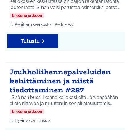
Kellokosken keskustassa on paljon rakentamatonta
joutomaata. Siihen voisi perustaa esimerkiksi patsa…
Ei etene jatkoon
Kehittämisverkosto - Kellokoski
Rajaa tulokset aihepiirin mukaan: Kehittämisverkosto - Kellokos
Tutustu
Joukkoliikennepalveluiden
kehittäminen ja niistä
tiedottaminen #287
-Sisäinen bussiliikenne kellokoskelta Järvenpäähän
ei ole riittävää ja muutenkin sen aikatauluttamis…
Ei etene jatkoon
Hyvinvoiva Tuusula
Rajaa tulokset aihepiirin mukaan: Hyvinvoiva Tuusula