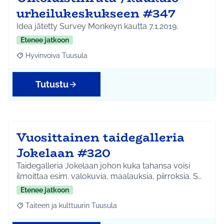
urheilukeskukseen #347
Idea jätetty Survey Monkeyn kautta 7.1.2019.
Etenee jatkoon
Hyvinvoiva Tuusula
Rajaa tulokset aihepiirin mukaan: Hyvinvoiva Tuusula
Tutustu
Vuosittainen taidegalleria
Jokelaan #320
Taidegalleria Jokelaan johon kuka tahansa voisi
ilmoittaa esim. valokuvia, maalauksia, piirroksia. S…
Etenee jatkoon
Taiteen ja kulttuurin Tuusula
Rajaa tulokset aihepiirin mukaan: Taiteen ja kulttuurin Tuusula