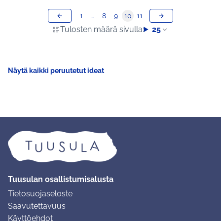
1
…
8
9
10
11
Tulosten määrä sivulla:
25
Näytä kaikki peruutetut ideat
Tuusulan osallistumisalusta
Tietosuojaseloste
Saavutettavuus
Käyttöehdot