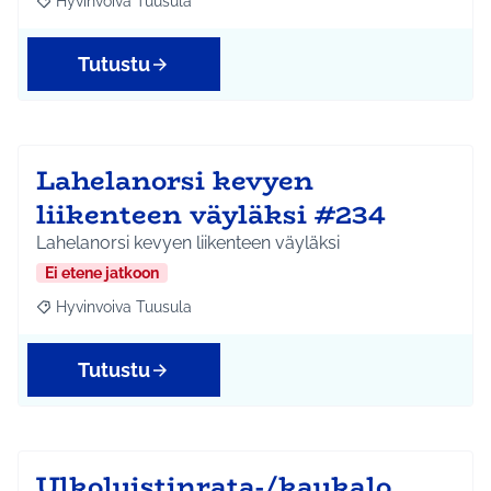
Hyvinvoiva Tuusula
Rajaa tulokset aihepiirin mukaan: Hyvinvoiva Tuusula
Tutustu
Lahelanorsi kevyen
liikenteen väyläksi #234
Lahelanorsi kevyen liikenteen väyläksi
Ei etene jatkoon
Hyvinvoiva Tuusula
Rajaa tulokset aihepiirin mukaan: Hyvinvoiva Tuusula
Tutustu
Ulkoluistinrata-/kaukalo