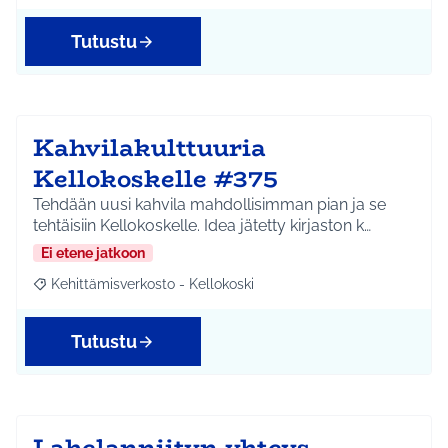
Tutustu
Kahvilakulttuuria
Kellokoskelle #375
Tehdään uusi kahvila mahdollisimman pian ja se
tehtäisiin Kellokoskelle. Idea jätetty kirjaston k…
Ei etene jatkoon
Kehittämisverkosto - Kellokoski
Rajaa tulokset aihepiirin mukaan: Kehittämisverkosto - Kellokos
Tutustu
Lahelanniityn yhteys