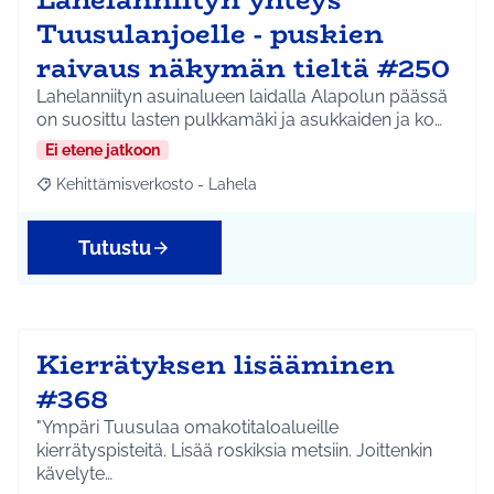
Tuusulanjoelle - puskien
raivaus näkymän tieltä #250
Lahelanniityn asuinalueen laidalla Alapolun päässä
on suosittu lasten pulkkamäki ja asukkaiden ja ko…
Ei etene jatkoon
Kehittämisverkosto - Lahela
Rajaa tulokset aihepiirin mukaan: Kehittämisverkosto - Lahela
Tutustu
Kierrätyksen lisääminen
#368
"Ympäri Tuusulaa omakotitaloalueille
kierrätyspisteitä. Lisää roskiksia metsiin. Joittenkin
kävelyte…