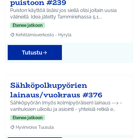
puistoon #239
Puiston käyttöä lisäisi jos siellä olisi joitain uusia
välineitä. Idea jätetty Tammiriehassa 5.1.…
Etenee jatkoon
Kehittämisverkosto - Hyrylä
Rajaa tulokset aihepiirin mukaan: Kehittämisverkosto - Hyrylä
Tutustu
Sähköpolkupyörien
lainaus/vuokraus #376
Sähköpyörän (myös kolmipyöräisen) lainaus --> -
vanhuksien ulkoilu ja asiointi - yhteisiä retkiä e…
Etenee jatkoon
Hyvinvoiva Tuusula
Rajaa tulokset aihepiirin mukaan: Hyvinvoiva Tuusula