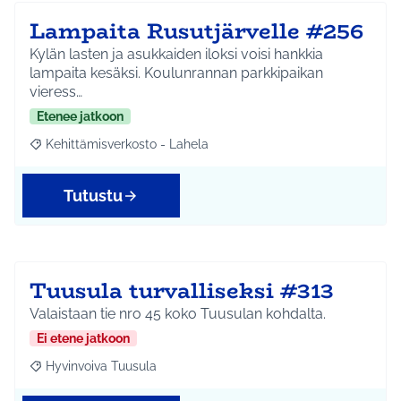
Lampaita Rusutjärvelle #256
Kylän lasten ja asukkaiden iloksi voisi hankkia
lampaita kesäksi. Koulunrannan parkkipaikan
vieress…
Etenee jatkoon
Kehittämisverkosto - Lahela
Rajaa tulokset aihepiirin mukaan: Kehittämisverkosto - Lahela
Tutustu
Tuusula turvalliseksi #313
Valaistaan tie nro 45 koko Tuusulan kohdalta.
Ei etene jatkoon
Hyvinvoiva Tuusula
Rajaa tulokset aihepiirin mukaan: Hyvinvoiva Tuusula