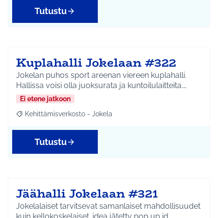
Tutustu
Kuplahalli Jokelaan #322
Jokelan puhos sport areenan viereen kuplahalli.
Hallissa voisi olla juoksurata ja kuntoilulaitteita.…
Ei etene jatkoon
Kehittämisverkosto - Jokela
Rajaa tulokset aihepiirin mukaan: Kehittämisverkosto - Jokela
Tutustu
Jäähalli Jokelaan #321
Jokelalaiset tarvitsevat samanlaiset mahdollisuudet
kuin kellokoskelaiset. idea jätetty pop up id…