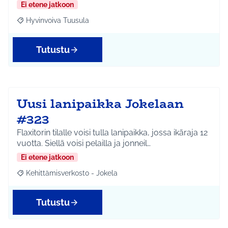
Ei etene jatkoon
Hyvinvoiva Tuusula
Rajaa tulokset aihepiirin mukaan: Hyvinvoiva Tuusula
Tutustu
Uusi lanipaikka Jokelaan
#323
Flaxitorin tilalle voisi tulla lanipaikka, jossa ikäraja 12
vuotta. Siellä voisi pelailla ja jonneil…
Ei etene jatkoon
Kehittämisverkosto - Jokela
Rajaa tulokset aihepiirin mukaan: Kehittämisverkosto - Jokela
Tutustu