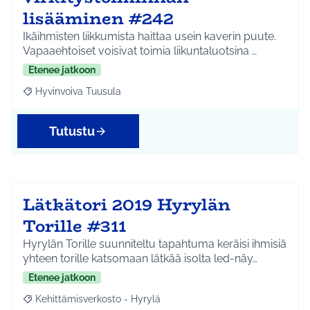
lisääminen #242
Ikäihmisten liikkumista haittaa usein kaverin puute.
Vapaaehtoiset voisivat toimia liikuntaluotsina …
Etenee jatkoon
Hyvinvoiva Tuusula
Rajaa tulokset aihepiirin mukaan: Hyvinvoiva Tuusula
Tutustu
Lätkätori 2019 Hyrylän
Torille #311
Hyrylän Torille suunniteltu tapahtuma keräisi ihmisiä
yhteen torille katsomaan lätkää isolta led-näy…
Etenee jatkoon
Kehittämisverkosto - Hyrylä
Rajaa tulokset aihepiirin mukaan: Kehittämisverkosto - Hyrylä