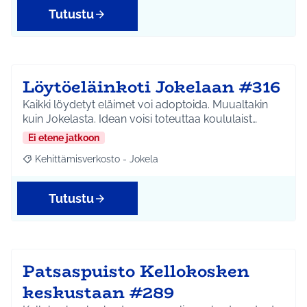
Tutustu
Löytöeläinkoti Jokelaan #316
Kaikki löydetyt eläimet voi adoptoida. Muualtakin
kuin Jokelasta. Idean voisi toteuttaa koululaist…
Ei etene jatkoon
Kehittämisverkosto - Jokela
Rajaa tulokset aihepiirin mukaan: Kehittämisverkosto - Jokela
Tutustu
Patsaspuisto Kellokosken
keskustaan #289