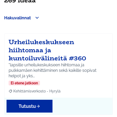
269 ideaa
Hakuvalinnat
Ohita kartta
Leaflet
|
©
HERE maps
64
Seuraavassa elementissä on kartta, joka esittää tämän sivun 
+
−
Urheilukeskukseen
hiihtomaa ja
kuntoiluvälineitä #360
"lapsille urheilukeskukseen hiihtomaa ja
pulkkamäen kehittäminen sekä kaikille sopivat
helpot ja yks…
Ei etene jatkoon
Kehittämisverkosto - Hyrylä
Rajaa tulokset aihepiirin mukaan: Kehittämisverkosto - Hyrylä
Tutustu