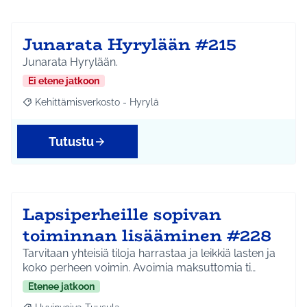
Junarata Hyrylään #215
Junarata Hyrylään.
Ei etene jatkoon
Kehittämisverkosto - Hyrylä
Rajaa tulokset aihepiirin mukaan: Kehittämisverkosto - Hyrylä
Tutustu
Lapsiperheille sopivan
toiminnan lisääminen #228
Tarvitaan yhteisiä tiloja harrastaa ja leikkiä lasten ja
koko perheen voimin. Avoimia maksuttomia ti…
Etenee jatkoon