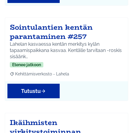
Sointulantien kentän
parantaminen #257
Lahelan kasvaessa kentän merkitys kylän
tapaamispaikkana kasvaa. Kentälle tarvitaan -roskis
sisäänk…
Etenee jatkoon
Kehittämisverkosto - Lahela
Rajaa tulokset aihepiirin mukaan: Kehittämisverkosto - Lahela
Tutustu
Ikäihmisten
virkitystoiminnan