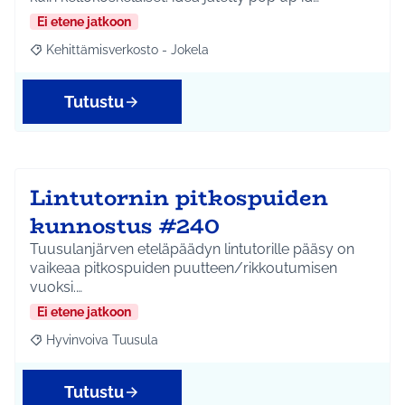
Ei etene jatkoon
Kehittämisverkosto - Jokela
Rajaa tulokset aihepiirin mukaan: Kehittämisverkosto - Jokela
Tutustu
Lintutornin pitkospuiden
kunnostus #240
Tuusulanjärven eteläpäädyn lintutorille pääsy on
vaikeaa pitkospuiden puutteen/rikkoutumisen
vuoksi.…
Ei etene jatkoon
Hyvinvoiva Tuusula
Rajaa tulokset aihepiirin mukaan: Hyvinvoiva Tuusula
Tutustu