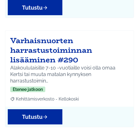
Tutustu
Varhaisnuorten
harrastustoiminnan
lisääminen #290
Alakoululaisille 7-10 -vuotiaille voisi olla omaa
Kertsi tai muuta matalan kynnyksen
harrastustoimin…
Etenee jatkoon
Kehittämisverkosto - Kellokoski
Rajaa tulokset aihepiirin mukaan: Kehittämisverkosto - Kellokos
Tutustu