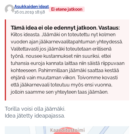
Asukkaiden ideat
Ei etene jatkoon
16.01.2019 18:58
Tämä idea ei ole edennyt jatkoon. Vastaus:
Kiitos ideasta. Jäämäki on toteutettu nyt kolmen
vuoden ajan jääkarnevaalitapahtuman yhteydessä.
Valitettavasti jos jäämäki toteutetaan erillisenä
työnä, nousee kustannukset niin suuriksi, ettei
tuhansia euroja kannata laittaa niin säistä riippuvaan
kohteeseen. Pahimmillaan jäämäki saattaa kestää
ehjänä vain muutaman viikon. Toivomme kovasti
että jääkarnevaali toteutuu myös ensi vuonna,
jolloin saamme sen yhteyteen taas jäämäen.
Torilla voisi olla jäämäki.
Idea jätetty ideapajassa.