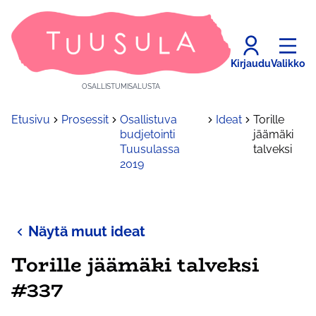
Kirjaudu
Valikko
OSALLISTUMISALUSTA
Etusivu
Prosessit
Osallistuva
Ideat
Torille
budjetointi
jäämäki
Tuusulassa
talveksi
2019
Näytä muut ideat
Torille jäämäki talveksi
#337