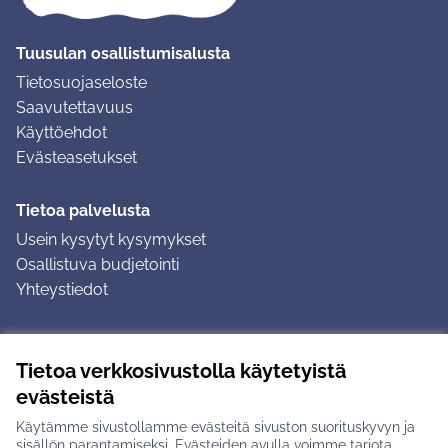
Tuusulan osallistumisalusta
Tietosuojaseloste
Saavutettavuus
Käyttöehdot
Evästeasetukset
Tietoa palvelusta
Usein kysytyt kysymykset
Osallistuva budjetointi
Yhteystiedot
Ohjeet
Tietoa verkkosivustolla käytetyistä
Ohjeet kirjautumiseen
evästeistä
Ohjeet kommentin jättämiseen
Käytämme sivustollamme evästeitä sivuston suorituskyvyn ja
sisällön parantamiseksi. Evästeiden avulla voimme tarjota