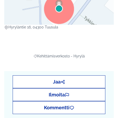
(Ulkoinen linkki)
Hyryläntie 16, 04300 Tuusula
Kehittämisverkosto - Hyrylä
Rajaa tulokset aihepiirin mukaan: Kehittämisverko
Jaa
Ilmoita
Kommentti